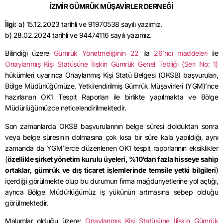
İZMİR GÜMRÜK MÜŞAVİRLER DERNEĞİ
İlgi:
a) 15.12.2023 tarihli ve 91970538 sayılı yazımız.
b) 28.02.2024 tarihli ve 94474116 sayılı yazımız.
Bilindiği üzere
Gümrük Yönetmeliğinin 22
ila
26’ncı maddeleri
ile
Onaylanmış Kişi Statüsüne İlişkin Gümrük Genel Tebliği (Seri No: 1)
hükümleri uyarınca Onaylanmış Kişi Statü Belgesi (OKSB) başvuruları,
Bölge Müdürlüğümüze, Yetkilendirilmiş Gümrük Müşavirleri (YGM)’nce
hazırlanan OK1 Tespit Raporları ile birlikte yapılmakta ve Bölge
Müdürlüğümüzce neticelendirilmektedir.
Son zamanlarda OKSB başvurularının belge süresi dolduktan sonra
veya belge süresinin dolmasına çok kısa bir süre kala yapıldığı, aynı
zamanda da YGM’lerce düzenlenen OK1 tespit raporlarının eksiklikler
(
özellikle şirket yönetim kurulu üyeleri, %10’dan fazla hisseye sahip
ortaklar, gümrük ve dış ticaret işlemlerinde temsile yetki bilgileri
)
içerdiği görülmekte olup bu durumun firma mağduriyetlerine yol açtığı,
ayrıca Bölge Müdürlüğümüz iş yükünün artmasına sebep olduğu
görülmektedir.
Malumlar olduğu üzere;
Onaylanmış Kişi Statüsüne İlişkin Gümrük