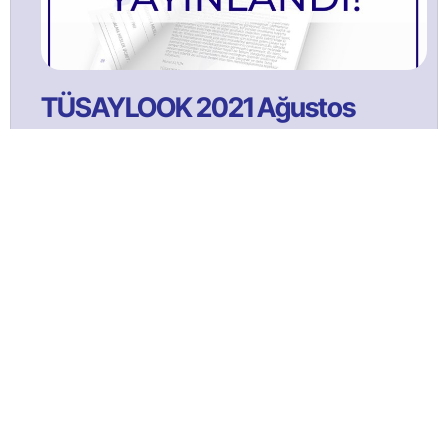
TÜSAYLOOK 2021 Ağustos
Bülltenimize Abone Olun!
Satınalma ve tedarik yönetimi faaliyetlerine ilişkin güncel
içeriklerden ilk sizin haberiniz olması için bülten aboneliğine
kaydolun!