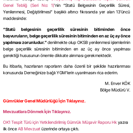
Genel Tebliğ (Seri No: 1)
’nin “Statü Belgesinin Geçerlilik Süresi,
Yenilenmesi, Değiştirilmesi” başlıklı altıncı fıkrasında yer alan 13’üncü
maddesinde:
“Statü belgesinin geçerlilik süresinin bitiminden önce
başvuruların, belge geçerlilik süresinin bitiminden en az üç ay önce
yapılması zorunludur.”
denilmekte olup OKSB yenilenmesi işlemlerinin
belge geçerlilik süresinin bitiminden en az üç ay önce yapılması
gerektiği hususunun önemle dikkate alınması gerekmektedir.
Bu itibarla, hazırlanan raporların daha özenli bir şekilde hazırlanması
konusunda Derneğinize bağlı YGM’lerin uyarılmasını rica ederim.
M. Enver KÖK
Bölge Müdürü V.
Gümrükler Genel Müdürlüğü İçin Tıklayınız.
Mevzuatlara Dönmek İçin Tıklayınız.
OK1 Tespit Türü için Yetkilendirilmiş Gümrük Müşavir Raporu Hk
yazısı
ilk önce
AB Mevzuat
üzerinde ortaya çıktı.