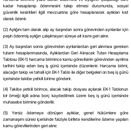
kadar hesaplanıp ödenmesini talep etmesi durumunda, sosyal
güvenlik kesintileri ilgili mevzuatına göre hesaplanarak aylıkları kıst
olarak ödenir.
(2) Aylığını tam olarak alıp ay başından sonra görevinden ayrılanlar için
peşin ödenmiş aylığın çalışılmayan süreye ait kısmı geri alınır.
(3) Ay başından sonra görevinden ayrılanlardan geri alınması gereken
tutarın hesaplanmasında, Aylıklardan Geri Alınacak Tutarı Hesaplama
Tablosu (EK-1) harcama birimince kamu görevlisinin görevinden ayrılma
tarihini takip eden beş iş günü içerisinde düzenlenir. Harcama birimi,
alacağın takip ve tahsili için EK-1 Tablo ile diğer belgeleri on beş iş günü
içerisinde takibe yetkili birime gönderir.
(4) Takibe yetkili birimce, alacak takip dosyası açılarak EK-1 Tablonun
bir örneği ilgili adına borç kaydedilmek üzere beş iş günü içerisinde
muhasebe birimine gönderilir.
(5) Yersiz ödemeye dönüşen aylıklar, genel hükümlere göre
zamanaşımı süresi içerisinde faiziyle birlikte kendilerine ödeme yapılan
kamu görevlilerinden geri alınır.