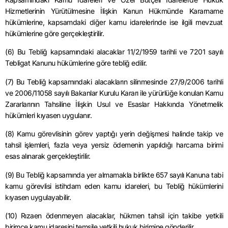
Hizmetlerinin Yürütülmesine İlişkin Kanun Hükmünde Kararname
hükümlerine, kapsamdaki diğer kamu idarelerinde ise ilgili mevzuat
hükümlerine göre gerçekleştirilir.
(6) Bu Tebliğ kapsamındaki alacaklar 11/2/1959 tarihli ve 7201 sayılı
Tebligat Kanunu hükümlerine göre tebliğ edilir.
(7) Bu Tebliğ kapsamındaki alacakların silinmesinde 27/9/2006 tarihli
ve 2006/11058 sayılı Bakanlar Kurulu Kararı ile yürürlüğe konulan Kamu
Zararlarının Tahsiline İlişkin Usul ve Esaslar Hakkında Yönetmelik
hükümleri kıyasen uygulanır.
(8) Kamu görevlisinin görev yaptığı yerin değişmesi halinde takip ve
tahsil işlemleri, fazla veya yersiz ödemenin yapıldığı harcama birimi
esas alınarak gerçekleştirilir.
(9) Bu Tebliğ kapsamında yer almamakla birlikte 657 sayılı Kanuna tabi
kamu görevlisi istihdam eden kamu idareleri, bu Tebliğ hükümlerini
kıyasen uygulayabilir.
(10) Rızaen ödenmeyen alacaklar, hükmen tahsil için takibe yetkili
birimce kamu idaresini temsile yetkili hukuk birimine gönderilir.