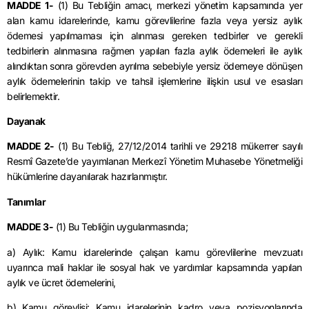
MADDE 1-
(1) Bu Tebliğin amacı, merkezi yönetim kapsamında yer
alan kamu idarelerinde, kamu görevlilerine fazla veya yersiz aylık
ödemesi yapılmaması için alınması gereken tedbirler ve gerekli
tedbirlerin alınmasına rağmen yapılan fazla aylık ödemeleri ile aylık
alındıktan sonra görevden ayrılma sebebiyle yersiz ödemeye dönüşen
aylık ödemelerinin takip ve tahsil işlemlerine ilişkin usul ve esasları
belirlemektir.
Dayanak
MADDE 2-
(1) Bu Tebliğ, 27/12/2014 tarihli ve 29218 mükerrer sayılı
Resmî Gazete’de yayımlanan Merkezî Yönetim Muhasebe Yönetmeliği
hükümlerine dayanılarak hazırlanmıştır.
Tanımlar
MADDE 3-
(1) Bu Tebliğin uygulanmasında;
a) Aylık: Kamu idarelerinde çalışan kamu görevlilerine mevzuatı
uyarınca mali haklar ile sosyal hak ve yardımlar kapsamında yapılan
aylık ve ücret ödemelerini,
b) Kamu görevlisi: Kamu idarelerinin kadro veya pozisyonlarında