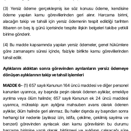
(3) Yersiz ödeme gerçekleşmiş ise söz konusu ödeme, kendisine
ödeme yapılan kamu görevlilerinden geri alınır. Harcama birimi,
alacağın takip ve tahsili için yersiz ödemenin tespit edildiği tarihten
itibaren on beş iş günü içerisinde tespite ilişkin belgeleri takibe yetkili
birime gönderir.
(4) Bu madde kapsamında yapılan yersiz ödemeler, genel hükümlere
göre zamanaşımı süresi içinde, faiziyle birlikte kamu görevlilerinden
tahsil edilir.
Aylıklarını aldıktan sonra görevinden ayrılanların yersiz ödemeye
dönüşen aylıklarının takip ve tahsil işlemleri
MADDE 6-
(1) 657 sayılı Kanunun 164 üncü maddesi ve diğer personel
kanunları uyarınca, ay başında peşin olarak ödenen aylıklar, emekliye
ayrılma veya ölüm halinde; 657 sayılı Kanunun ek 24 üncü maddesi
uyarınca, müteakip ayın aylığına mahsuben avans olarak ödenen
aylıklar, ölüm halinde geri alınmaz. Bu haller dışında ay başından sonra
herhangi bir nedenle (aylıksız izin, istifa, çekilme, çekilmiş sayılma ve
benzeri) görevinden ayrılacak olan kamu görevlisinin bu durumu
harcama birimine yazılı olarak bildirmesi ve aylığının çalışacağı süre