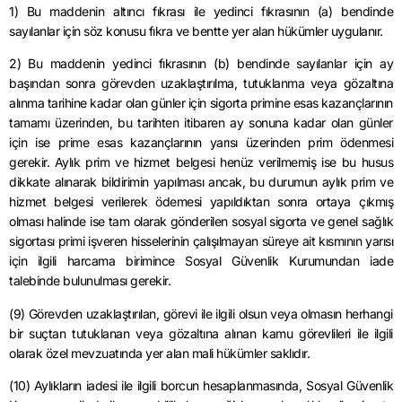
1) Bu maddenin altıncı fıkrası ile yedinci fıkrasının (a) bendinde
sayılanlar için söz konusu fıkra ve bentte yer alan hükümler uygulanır.
2) Bu maddenin yedinci fıkrasının (b) bendinde sayılanlar için ay
başından sonra görevden uzaklaştırılma, tutuklanma veya gözaltına
alınma tarihine kadar olan günler için sigorta primine esas kazançlarının
tamamı üzerinden, bu tarihten itibaren ay sonuna kadar olan günler
için ise prime esas kazançlarının yarısı üzerinden prim ödenmesi
gerekir. Aylık prim ve hizmet belgesi henüz verilmemiş ise bu husus
dikkate alınarak bildirimin yapılması ancak, bu durumun aylık prim ve
hizmet belgesi verilerek ödemesi yapıldıktan sonra ortaya çıkmış
olması halinde ise tam olarak gönderilen sosyal sigorta ve genel sağlık
sigortası primi işveren hisselerinin çalışılmayan süreye ait kısmının yarısı
için ilgili harcama birimince Sosyal Güvenlik Kurumundan iade
talebinde bulunulması gerekir.
(9) Görevden uzaklaştırılan, görevi ile ilgili olsun veya olmasın herhangi
bir suçtan tutuklanan veya gözaltına alınan kamu görevlileri ile ilgili
olarak özel mevzuatında yer alan mali hükümler saklıdır.
(10) Aylıkların iadesi ile ilgili borcun hesaplanmasında, Sosyal Güvenlik