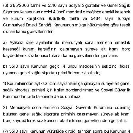
(6) 31/5/2006 tarihli ve 5510 sayılı Sosyal Sigortalar ve Genel Sağlık
Sigortası Kanununun geçici 4 üncü maddesi gereğince emekli kesenek
ve kurum karşılıkları, 8/6/1949 tarihli ve 5434 sayılı Türkiye
Cumhuriyeti Emekli Sandığı Kanununun mülga hükümlerine göre tespit
olunan kamu görevlilerinden;
a) Aylıksız izne ayrılanlar ile memuriyeti sona erenlerin emeklilik
keseneği kurum karşılığının çalışılmayan süreye ait kısmı borç
kaydedilerek söz konusu tutarlar kamu görevlilerinden geri alınır.
b) 5510 sayılı Kanunun geçici 4 üncü maddesinin sekizinci fıkrası
uyarınca genel sağlık sigortası primi ödenmesi halinde;
1) Kurumlarından aylıksız izinli sayılanların çalışılmayan süreye ait genel
sağlık sigortası primleri için kişiler borçlandırılmaz ve Sosyal Güvenlik
Kurumundan iade talebinde de bulunulmaz.
2) Memuriyeti sona erenlerin Sosyal Güvenlik Kurumuna ödenmiş
bulunan genel sağlık sigortası priminin çalışılmayan süreye ait kısmı
borç kaydedilerek söz konusu tutarlar kamu görevlilerinden geri alınır.
(7) 5510 sayılı Kanunun yürürlüğe girdiği tarihten sonra bu Kanunun 4