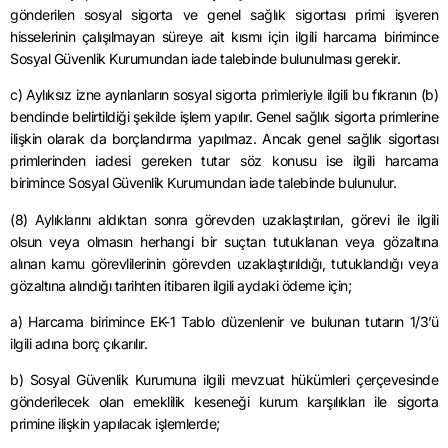
gönderilen sosyal sigorta ve genel sağlık sigortası primi işveren
hisselerinin çalışılmayan süreye ait kısmı için ilgili harcama birimince
Sosyal Güvenlik Kurumundan iade talebinde bulunulması gerekir.
c) Aylıksız izne ayrılanların sosyal sigorta primleriyle ilgili bu fıkranın (b)
bendinde belirtildiği şekilde işlem yapılır. Genel sağlık sigorta primlerine
ilişkin olarak da borçlandırma yapılmaz. Ancak genel sağlık sigortası
primlerinden iadesi gereken tutar söz konusu ise ilgili harcama
birimince Sosyal Güvenlik Kurumundan iade talebinde bulunulur.
(8) Aylıklarını aldıktan sonra görevden uzaklaştırılan, görevi ile ilgili
olsun veya olmasın herhangi bir suçtan tutuklanan veya gözaltına
alınan kamu görevlilerinin görevden uzaklaştırıldığı, tutuklandığı veya
gözaltına alındığı tarihten itibaren ilgili aydaki ödeme için;
a) Harcama birimince EK-1 Tablo düzenlenir ve bulunan tutarın 1/3’ü
ilgili adına borç çıkarılır.
b) Sosyal Güvenlik Kurumuna ilgili mevzuat hükümleri çerçevesinde
gönderilecek olan emeklilik keseneği kurum karşılıkları ile sigorta
primine ilişkin yapılacak işlemlerde;