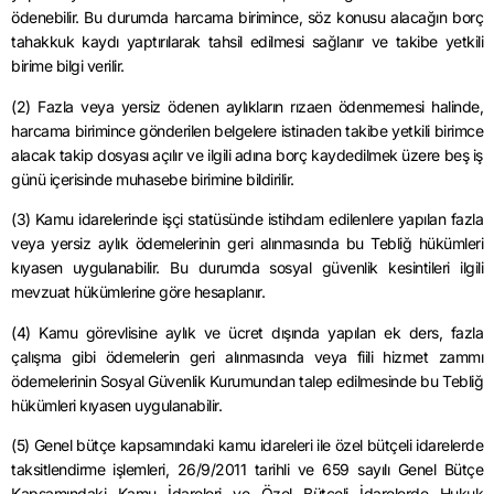
ödenebilir. Bu durumda harcama birimince, söz konusu alacağın borç
tahakkuk kaydı yaptırılarak tahsil edilmesi sağlanır ve takibe yetkili
birime bilgi verilir.
(2) Fazla veya yersiz ödenen aylıkların rızaen ödenmemesi halinde,
harcama birimince gönderilen belgelere istinaden takibe yetkili birimce
alacak takip dosyası açılır ve ilgili adına borç kaydedilmek üzere beş iş
günü içerisinde muhasebe birimine bildirilir.
(3) Kamu idarelerinde işçi statüsünde istihdam edilenlere yapılan fazla
veya yersiz aylık ödemelerinin geri alınmasında bu Tebliğ hükümleri
kıyasen uygulanabilir. Bu durumda sosyal güvenlik kesintileri ilgili
mevzuat hükümlerine göre hesaplanır.
(4) Kamu görevlisine aylık ve ücret dışında yapılan ek ders, fazla
çalışma gibi ödemelerin geri alınmasında veya fiili hizmet zammı
ödemelerinin Sosyal Güvenlik Kurumundan talep edilmesinde bu Tebliğ
hükümleri kıyasen uygulanabilir.
(5) Genel bütçe kapsamındaki kamu idareleri ile özel bütçeli idarelerde
taksitlendirme işlemleri, 26/9/2011 tarihli ve 659 sayılı Genel Bütçe
Kapsamındaki Kamu İdareleri ve Özel Bütçeli İdarelerde Hukuk