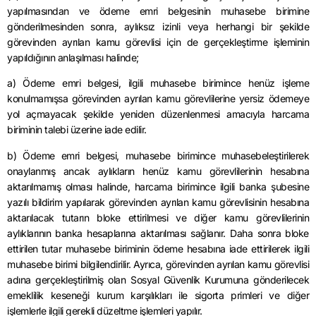
yapılmasından ve ödeme emri belgesinin muhasebe birimine
gönderilmesinden sonra, aylıksız izinli veya herhangi bir şekilde
görevinden ayrılan kamu görevlisi için de gerçekleştirme işleminin
yapıldığının anlaşılması halinde;
a) Ödeme emri belgesi, ilgili muhasebe birimince henüz işleme
konulmamışsa görevinden ayrılan kamu görevlilerine yersiz ödemeye
yol açmayacak şekilde yeniden düzenlenmesi amacıyla harcama
biriminin talebi üzerine iade edilir.
b) Ödeme emri belgesi, muhasebe birimince muhasebeleştirilerek
onaylanmış ancak aylıkların henüz kamu görevlilerinin hesabına
aktarılmamış olması halinde, harcama birimince ilgili banka şubesine
yazılı bildirim yapılarak görevinden ayrılan kamu görevlisinin hesabına
aktarılacak tutarın bloke ettirilmesi ve diğer kamu görevlilerinin
aylıklarının banka hesaplarına aktarılması sağlanır. Daha sonra bloke
ettirilen tutar muhasebe biriminin ödeme hesabına iade ettirilerek ilgili
muhasebe birimi bilgilendirilir. Ayrıca, görevinden ayrılan kamu görevlisi
adına gerçekleştirilmiş olan Sosyal Güvenlik Kurumuna gönderilecek
emeklilik keseneği kurum karşılıkları ile sigorta primleri ve diğer
işlemlerle ilgili gerekli düzeltme işlemleri yapılır.