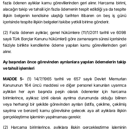
fazla ödenen aylıklar kamu görevlilerinden geri alınır. Harcama birimi,
alacağın takip ve tahsili için fazla ödemenin tespit edildiği ya da tespite
ilişkin belgenin kendisine ulaştığı tarihten itibaren on beş iş günü
içerisinde tespite ilişkin belgeleri takibe yetkili birime gönderir.
(2) Fazla ödenen aylıklar, genel hükümlere (11/1/2011 tarihli ve 6098
sayılı Türk Borçlar Kanunu hükümleri) göre zamanaşımı süresi içerisinde
faiziyle birlikte kendilerine ödeme yapılan kamu görevlilerinden geri
alınır.
Ay başından önce görevinden ayrılanlara yapılan ödemelerin takip
ve tahsil işlemleri
MADDE 5-
(1) 14/7/1965 tarihli ve 657 sayılı Devlet Memurları
Kanununun 164 üncü maddesi ve diğer personel kanunları uyarınca
aylıkları her ayın başında peşin olarak ödenenler için harcama
birimlerince, aylıksız izinli olarak ayrılma durumunda olduğu bilinen
veya herhangi bir şekilde görevinden ayrılan (istifa, çekilme, çekilmiş
sayılma ve benzeri) kamu görevlisine gelecek aya ait aylıklara ilişkin
gerçekleştirme işleminin yapılmaması gerekir.
(2) Harcama birimlerince, aylıklara ilişkin gerçekleştirme işleminin