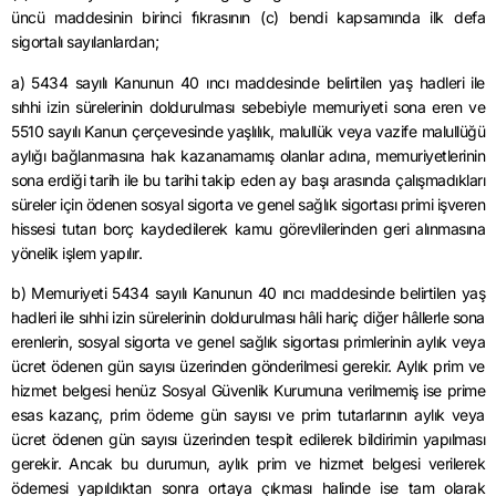
üncü maddesinin birinci fıkrasının (c) bendi kapsamında ilk defa
sigortalı sayılanlardan;
a) 5434 sayılı Kanunun 40 ıncı maddesinde belirtilen yaş hadleri ile
sıhhi izin sürelerinin doldurulması sebebiyle memuriyeti sona eren ve
5510 sayılı Kanun çerçevesinde yaşlılık, malullük veya vazife malullüğü
aylığı bağlanmasına hak kazanamamış olanlar adına, memuriyetlerinin
sona erdiği tarih ile bu tarihi takip eden ay başı arasında çalışmadıkları
süreler için ödenen sosyal sigorta ve genel sağlık sigortası primi işveren
hissesi tutarı borç kaydedilerek kamu görevlilerinden geri alınmasına
yönelik işlem yapılır.
b) Memuriyeti 5434 sayılı Kanunun 40 ıncı maddesinde belirtilen yaş
hadleri ile sıhhi izin sürelerinin doldurulması hâli hariç diğer hâllerle sona
erenlerin, sosyal sigorta ve genel sağlık sigortası primlerinin aylık veya
ücret ödenen gün sayısı üzerinden gönderilmesi gerekir. Aylık prim ve
hizmet belgesi henüz Sosyal Güvenlik Kurumuna verilmemiş ise prime
esas kazanç, prim ödeme gün sayısı ve prim tutarlarının aylık veya
ücret ödenen gün sayısı üzerinden tespit edilerek bildirimin yapılması
gerekir. Ancak bu durumun, aylık prim ve hizmet belgesi verilerek
ödemesi yapıldıktan sonra ortaya çıkması halinde ise tam olarak