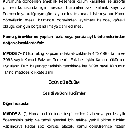
Kurumuna gönderilen emeklilik keseneği kurum karşılıkları ile sigorta
primleri konusunda ilgili mevzuat hükümleri saklı kalmak kaydıyla
ödemenin yapıldığı ayın gün sayısı dikkate alınarak işlem yapılır. Kamu
görevlisinin mesai bitiminde görevinden ayrılması halinde, görevli
olduğu son gün borçlandırmaya dâhil edilmez.
Kamu görevlilerine yapılan fazla veya yersiz aylık ödemelerinden
doğan alacaklarda faiz
MADDE 7-
(1) Bu Tebliğ kapsamındaki alacaklarda 4/12/1984 tarihli ve
3095 sayılı Kanuni Faiz ve Temerrüt Faizine İlişkin Kanun hükümleri
uygulanır. Faiz başlangıç tarihinin tespitinde ise 6098 sayılı Kanunun
117 nci maddesi dikkate alınır.
ÜÇÜNCÜ BÖLÜM
Çeşitli ve Son Hükümler
Diğer hususlar
MADDE 8-
(1) Harcama birimince, tespit edilen fazla veya yersiz aylık
ödemesinin takip ve tahsil işlemleri için takibe yetkili birime bildirim
yapılıncaya kadar söz konusu alacak, kamu görevlilerince rızaen