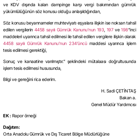
ve KDV dışında kalan dampinge karşı vergi bakımından gümrük
yükümlülüğünün söz konusu olduğu anlaşıldığından,
Söz konusu beyannameler muhteviyatı eşyalara ilişkin ise noksan tahsil
edilen vergilerin
4458 sayılı Gümrük Kanunu’nun 193
,
197
ve
198
”inci
maddeleri uyarınca tahsil edilmesi ile tahsil edilen vergilere ilişkin olarak
4458 sayılı Gümrük Kanunu’nun 234’üncü
maddesi uyarınca işlem
tesis edilmesi gerektiği,
Sonuç ve kanaatine varılmıştır.” şeklindeki mütalaası doğrultusunda
işlem tesis edilmesi hususunda,
Bilgi ve gereğini rica ederim.
H. Sadi ÇETİNTAŞ
Bakan a.
Genel Müdür Yardımcısı
EK :
Rapor örneği
Dağıtım:
Orta Anadolu Gümrük ve Dış Ticaret Bölge Müdürlüğüne