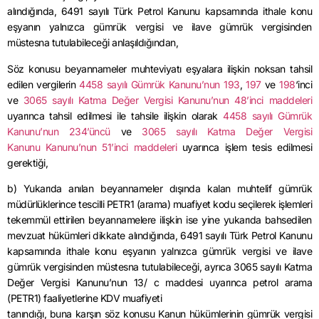
alındığında, 6491 sayılı Türk Petrol Kanunu kapsamında ithale konu
eşyanın yalnızca gümrük vergisi ve ilave gümrük vergisinden
müstesna tutulabileceği anlaşıldığından,
Söz konusu beyannameler muhteviyatı eşyalara ilişkin noksan tahsil
edilen vergilerin
4458 sayılı Gümrük Kanunu’nun 193
,
197
ve
198
‘inci
ve
3065 sayılı Katma Değer Vergisi Kanunu’nun 48’inci maddeleri
uyarınca tahsil edilmesi ile tahsile ilişkin olarak
4458 sayılı Gümrük
Kanunu’nun 234’üncü
ve
3065 sayılı Katma Değer Vergisi
Kanunu Kanunu’nun 51’inci maddeleri
uyarınca işlem tesis edilmesi
gerektiği,
b) Yukarıda anılan beyannameler dışında kalan muhtelif gümrük
müdürlüklerince tescilli PETR1 (arama) muafiyet kodu seçilerek işlemleri
tekemmül ettirilen beyannamelere ilişkin ise yine yukarıda bahsedilen
mevzuat hükümleri dikkate alındığında, 6491 sayılı Türk Petrol Kanunu
kapsamında ithale konu eşyanın yalnızca gümrük vergisi ve ilave
gümrük vergisinden müstesna tutulabileceği, ayrıca 3065 sayılı Katma
Değer Vergisi Kanunu’nun 13/ c maddesi uyarınca petrol arama
(PETR1) faaliyetlerine KDV muafiyeti
tanındığı, buna karşın söz konusu Kanun hükümlerinin gümrük vergisi