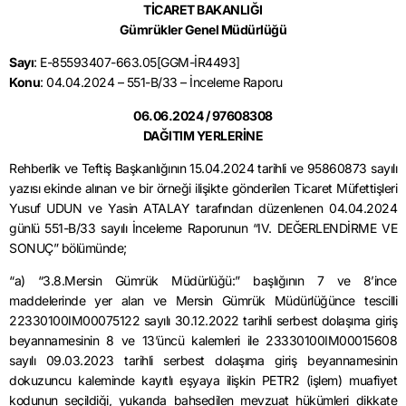
TİCARET BAKANLIĞI
Gümrükler Genel Müdürlüğü
Sayı
: E-85593407-663.05[GGM-İR4493]
Konu
: 04.04.2024 – 551-B/33 – İnceleme Raporu
06.06.2024 / 97608308
DAĞITIM YERLERİNE
Rehberlik ve Teftiş Başkanlığının 15.04.2024 tarihli ve 95860873 sayılı
yazısı ekinde alınan ve bir örneği ilişikte gönderilen Ticaret Müfettişleri
Yusuf UDUN ve Yasin ATALAY tarafından düzenlenen 04.04.2024
günlü 551-B/33 sayılı İnceleme Raporunun “IV. DEĞERLENDİRME VE
SONUÇ” bölümünde;
“a) “3.8.Mersin Gümrük Müdürlüğü:” başlığının 7 ve 8’ince
maddelerinde yer alan ve Mersin Gümrük Müdürlüğünce tescilli
22330100IM00075122 sayılı 30.12.2022 tarihli serbest dolaşıma giriş
beyannamesinin 8 ve 13’üncü kalemleri ile 23330100IM00015608
sayılı 09.03.2023 tarihli serbest dolaşıma giriş beyannamesinin
dokuzuncu kaleminde kayıtlı eşyaya ilişkin PETR2 (işlem) muafiyet
kodunun seçildiği, yukarıda bahsedilen mevzuat hükümleri dikkate