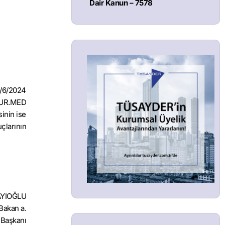
Dair Kanun – 7578
4/6/2024
 EUR.MED
inin ise
çlarının
AYIOĞLU
Bakan a.
 Başkanı