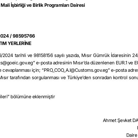
i İşbirliği ve Birlik Programları Dairesi
2024 / 98595766
TIM YERLERİNE
2024 tarihli ve 98158156 sayılı yazıda, Mısır Gümrük İdaresinin 2
ents@goeic.gov.eg” e-posta adresinin Mısır’da düzenlenen EUR.1 ve
esi ve cevaplanması için; “PRO_COO_A.I@Customs.gov.eg” e-posta adres
sır tarafından sorgulanması ve Türkiye’den sonradan kontrol sonu
gileri” bölümüne eklenmiştir
Ahmet Şevket D
Daire