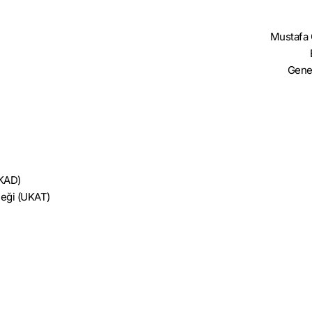
Mustaf
Gene
İKAD)
neği (UKAT)