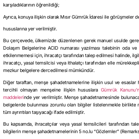
karşıladıklarının öğrenildiği;
Ayrıca, konuya ilişkin olarak Mısır Gümrük İdaresi ile görüşmeler d
hususlarına yer verilmiştir.
Bu çerçevede, ülkemizde düzenlenen gerek manuel usulde ger
Dolaşım Belgelerine ACID numarası yazılması talebinin oda ve 
etkilenmemesi için, ihracatçı tarafından talep edilmesi halinde, i
ihracatçı, yasal temsilcisi veya ithalatçı tarafından elle mürekkepl
mezkur belgelere dercedilmesi mümkündür.
Diğer taraftan, menşe şahadetnamelerine ilişkin usul ve esaslar
tercihli olmayan menşeine ilişkin hususlara
Gümrük Kanunu’n
maddeleri
nde yer verilmiştir. Menşe şahadetnamesinde bulunacak 
belgelerde bulunması zorunlu olan bilgiler listelenmekle birlik
tüm ayrıntıları taşıyacağı ifade edilmiştir.
Bu kapsamda, ihracatçılar veya yasal temsilcileri tarafından ta
bilgilerin menşe şahadetnamelerinin 5 no.lu “Gözlemler” (Remark