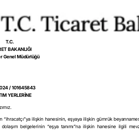
T.C.
RET BAKANLIĞI
r Genel Müdürlüğü
2024 / 101645843
TIM YERLERİNE
zımız.
in “ihracatçı”ya ilişkin hanesinin, eşyaya ilişkin gümrük beyannames
olaşım belgelerinin “eşya tanımı”na ilişkin hanesine ilgili mev