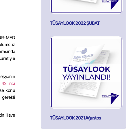
TÜSAYLOOK 2022 ŞUBAT
EUR-MED
 olumsuz
nrasında
suretiyle
 eşyanın
42 nci
se konu
 gerekli
in ilave
TÜSAYLOOK 2021 Ağustos