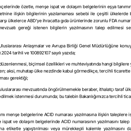
lekçelerinde özetle, menşe ispat ve dolaşım belgelerinin eşya tanımın
metnine ilişkin bilgilerinin yazılamaması sebebi ile çeşitli ülkelerde
 karşı ülkelerce ABD’ye ihracatta gıda ürünlerinde zorunlu FDA numar
 mevzuatı gereği istenen bilgilerin yazılmasının talep edilmesi se
 Uluslararası Anlaşmalar ve Avrupa Birliği Genel Müdürlüğüne konuya
024 tarihli ve 100892107 sayılı yazıda;
 düzenlenmesi, biçimsel özellikleri ve muhteviyatında hangi bilgilere 
nden; aksi, muhatap ülke nezdinde kabul görmedikçe, tercihli ticarette
ması gerektiği;
 uluslararası mevzuatında öngörülmemekle beraber, ithalatçı taraf ülk
dilmek istenmesi durumunda; bu talebin Bakanlığımızca tercihli tica
samı menşe belgelerine ACID numarası yazılmasına ilişkin taleplere i
ispat ve dolaşım belgelerinde ACID numarasının yazılmasını talep et
na etiketle yapıştırılması veya mürekkepli kalemle yazılmasını 