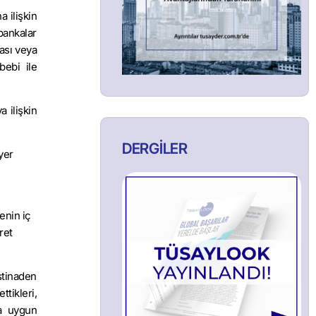
a ilişkin
 bankalar
ası veya
bebi ile
 ilişkin
DERGİLER
yer
enin iç
ret
stinaden
tikleri,
da uygun