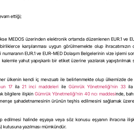
evam ettiği;
ekse MEDOS üzerinden elektronik ortamda düzenlenen EUR.1 ve 
birliklerce karşılanması uygun görülmemekte olup ihracatımızın
lgili numaranın EUR.1 ve EUR-MED Dolaşım Belgelerinin vize işlemi so
i kalemle yahut yapışkanlı bir etiket üzerine yazılarak yapıştırılmak 
 her ülkenin kendi iç mevzuatı ile belirlenmekte olup ülkemizde de
un 17
ila
21 inci maddeleri
ile
Gümrük Yönetmeliği’nin 33
ila
bilgilere ilişkin
Gümrük Yönetmeliği’nin 40 ncı maddesi
nde, bah
te menşe şahadetnamesinin ürünün teşhis edilmesini sağlamak üzere
lep edilmesi halinde eşyaya veya söz konusu eşyanın ihracına ilişk
s) kutusuna yazılması mümkündür.