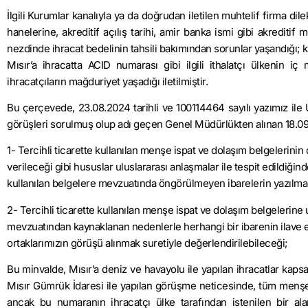
İlgili Kurumlar kanalıyla ya da doğrudan iletilen muhtelif firma di
hanelerine, akreditif açılış tarihi, amir banka ismi gibi akreditif 
nezdinde ihracat bedelinin tahsili bakımından sorunlar yaşandığı;
Mısır’a ihracatta ACID numarası gibi ilgili ithalatçı ülkenin iç
ihracatçıların mağduriyet yaşadığı iletilmiştir.
Bu çerçevede, 23.08.2024 tarihli ve 100114464 sayılı yazımız ile
görüşleri sorulmuş olup adı geçen Genel Müdürlükten alınan 18.09.2
1- Tercihli ticarette kullanılan menşe ispat ve dolaşım belgelerinin
verileceği gibi hususlar uluslararası anlaşmalar ile tespit edildiği
kullanılan belgelere mevzuatında öngörülmeyen ibarelerin yazılma
2- Tercihli ticarette kullanılan menşe ispat ve dolaşım belgelerine
mevzuatından kaynaklanan nedenlerle herhangi bir ibarenin ilave e
ortaklarımızın görüşü alınmak suretiyle değerlendirilebileceği;
Bu minvalde, Mısır’a deniz ve havayolu ile yapılan ihracatlar kap
Mısır Gümrük İdaresi ile yapılan görüşme neticesinde, tüm menşe 
ancak bu numaranın ihracatçı ülke tarafından istenilen bir ala