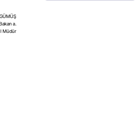
a GÜMÜŞ
Bakan a.
l Müdür