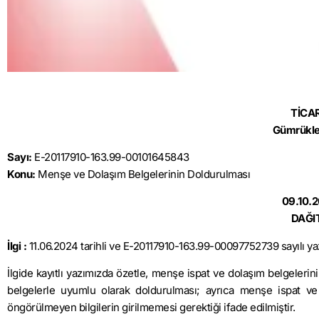
TİCA
Gümrükle
Sayı:
E-20117910-163.99-00101645843
Konu:
Menşe ve Dolaşım Belgelerinin Doldurulması
09.10.
DAĞI
İlgi :
11.06.2024 tarihli ve E-20117910-163.99-00097752739 sayılı ya
İlgide kayıtlı yazımızda özetle, menşe ispat ve dolaşım belgelerin
belgelerle uyumlu olarak doldurulması; ayrıca menşe ispat ve d
öngörülmeyen bilgilerin girilmemesi gerektiği ifade edilmiştir.