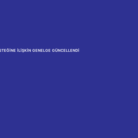
TEĞINE İLIŞKIN GENELGE GÜNCELLENDI