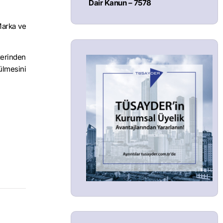
Dair Kanun – 7578
Marka ve
zerinden
ülmesini