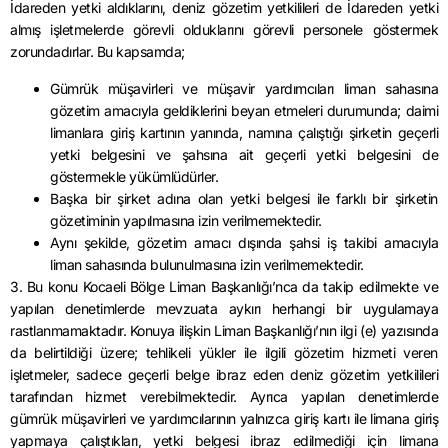
İdareden yetki aldıklarını, deniz gözetim yetkilileri de İdareden yetki
almış işletmelerde görevli olduklarını görevli personele göstermek
zorundadırlar. Bu kapsamda;
Gümrük müşavirleri ve müşavir yardımcıları liman sahasına
gözetim amacıyla geldiklerini beyan etmeleri durumunda; daimi
limanlara giriş kartının yanında, namına çalıştığı şirketin geçerli
yetki belgesini ve şahsına ait geçerli yetki belgesini de
göstermekle yükümlüdürler.
Başka bir şirket adına olan yetki belgesi ile farklı bir şirketin
gözetiminin yapılmasına izin verilmemektedir.
Aynı şekilde, gözetim amacı dışında şahsi iş takibi amacıyla
liman sahasında bulunulmasına izin verilmemektedir.
3. Bu konu Kocaeli Bölge Liman Başkanlığı’nca da takip edilmekte ve
yapılan denetimlerde mevzuata aykırı herhangi bir uygulamaya
rastlanmamaktadır. Konuya ilişkin Liman Başkanlığı’nın ilgi (e) yazısında
da belirtildiği üzere; tehlikeli yükler ile ilgili gözetim hizmeti veren
işletmeler, sadece geçerli belge ibraz eden deniz gözetim yetkilileri
tarafından hizmet verebilmektedir. Ayrıca yapılan denetimlerde
gümrük müşavirleri ve yardımcılarının yalnızca giriş kartı ile limana giriş
yapmaya çalıştıkları, yetki belgesi ibraz edilmediği için limana