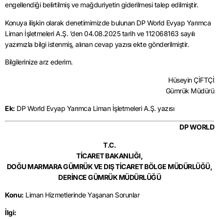
engellendiği belirtilmiş ve mağduriyetin giderilmesi talep edilmiştir.
Konuya ilişkin olarak denetimimizde bulunan DP World Evyap Yarımca
Liman İşletmeleri A.Ş. ’den 04.08.2025 tarih ve 112068163 sayılı
yazımızla bilgi istenmiş, alınan cevap yazısı ekte gönderilmiştir.
Bilgilerinize arz ederim.
Hüseyin ÇİFTÇİ
Gümrük Müdürü
Ek:
DP World Evyap Yarımca Liman İşletmeleri A.Ş. yazısı
DP WORLD
T.C.
TİCARET BAKANLIĞI,
DOĞU MARMARA GÜMRÜK VE DIŞ TİCARET BÖLGE MÜDÜRLÜĞÜ,
DERİNCE GÜMRÜK MÜDÜRLÜĞÜ
Konu:
Liman Hizmetlerinde Yaşanan Sorunlar
İlgi: