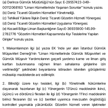
(a) Derince Gümrük Müdürlüğü’nün Sayı: E-29557423-349-
00112068163 “Liman Hizmetlerinde Yaşanan Sorunlar” konulu yazısı.
(b) Deniz Ticareti Gözetim Hizmetleri Yönetmeliği.
(c) Tehlikeli Yüklere İlişkin Deniz Ticareti Gözetim Hizmeti Yönergesi.
(d) Deniz Ticareti Gözetim Hizmetleri Uygulama Yönergesi.
(e) Kocaeli Bölge Liman Başkanlığının Sayı:E-36935900-145.99-
2782776 “Gözetim Hizmetleri Kapsamında Kıyı Tesislerine Yapılan
Girişler” konulu yazısı.
1. Makamlarınızın ilgi (a) yazısı EK ’inde yer alan İstanbul Gümrük
Müşavirleri Derneği’nin “Liman Hizmetlerinde Gümrük Müşavirleri ve
Gümrük Müşavir Yardımcılarının geçerli yardımcı karne ve liman giriş
kartları bulunmasına rağmen liman sahalarına girişlerine izin
verilmediği” şeklindeki beyanlarına istinaden istenilen görüşlerimiz
müteakip maddelerde arz edilmiştir.
2. Bilindiği üzere kıyı tesisleri, ilgi (b) Yönetmelik hükümlerine
dayanarak hazırlanan ilgi (c) Yönergenin 13’üncü maddesinin ikinci,
üçüncü ve dördüncü fıkraları ile ilgi (d) Yönergenin 11’inci maddesinin
birinci fıkrasının (b) ve (c) bentleri uyarınca mevzuatın öngördüğü
kontrolleri yapmakla yükümlüdür. Gözetim hizmeti veren işletmeler