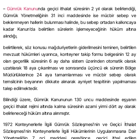
–
Gümrük Kanunu
nda geçici ithalat süresinin 2 yıl olarak belirlendiği,
Gümrük Yönetmeliğinin 31 inci maddesinde ise mücbir sebep ve
beklenmeyen hallerin bulunması halinde, bu sebep ortadan kalkıncaya
kadar Kanun’da belirtilen sürelerin işlemeyeceğinin hüküm altına
alındığı,
belirtilerek, söz konusu mağduriyetlerin giderilmesini teminen, belirtilen
mevzuat hükümleri uyarınca, konteyner takip formu belgesinin 12 ay
olan geçerlilik süresinin 6 ay daha sistem üzerinden otomatik olarak
uzatılarak 18 aya çıkarılması ve sonrasında üçüncü ek sürenin Bölge
Müdürlüklerince 24 aya tamamlanması ve mücbir sebep olarak
temsilcinin beyanının dikkate alınarak ayniyet tespitinin yapılmaması
talep edilmektedir.
Bilindiği üzere, Gümrük Kanununun 130 uncu maddesinde eşyanın
geçici ithalat rejimi altında kalma süresinin azami yirmi dört ay olarak
belirleneceği hüküm altına alınmıştır.
1972 Konteynerlerle İlgili Gümrük Sözleşmesi’nin ve Geçici İthalat
Sözleşmesi’nin Konteynerlerle İlgili Hükümlerinin Uygulanmasına Dair
Yönetmeliğin 7 nci maddesi gereğince, geçici ithal edilen