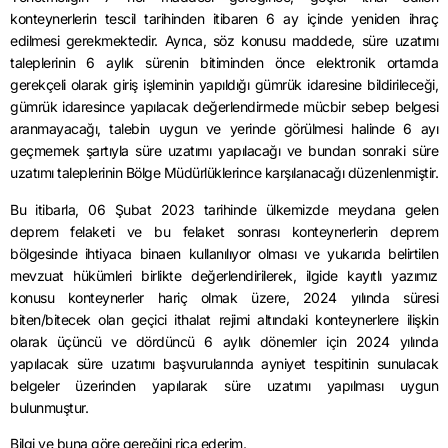
konteynerlerin tescil tarihinden itibaren 6 ay içinde yeniden ihraç
edilmesi gerekmektedir. Ayrıca, söz konusu maddede, süre uzatımı
taleplerinin 6 aylık sürenin bitiminden önce elektronik ortamda
gerekçeli olarak giriş işleminin yapıldığı gümrük idaresine bildirileceği,
gümrük idaresince yapılacak değerlendirmede mücbir sebep belgesi
aranmayacağı, talebin uygun ve yerinde görülmesi halinde 6 ayı
geçmemek şartıyla süre uzatımı yapılacağı ve bundan sonraki süre
uzatımı taleplerinin Bölge Müdürlüklerince karşılanacağı düzenlenmiştir.
Bu itibarla, 06 Şubat 2023 tarihinde ülkemizde meydana gelen
deprem felaketi ve bu felaket sonrası konteynerlerin deprem
bölgesinde ihtiyaca binaen kullanılıyor olması ve yukarıda belirtilen
mevzuat hükümleri birlikte değerlendirilerek, ilgide kayıtlı yazımız
konusu konteynerler hariç olmak üzere, 2024 yılında süresi
biten/bitecek olan geçici ithalat rejimi altındaki konteynerlere ilişkin
olarak üçüncü ve dördüncü 6 aylık dönemler için 2024 yılında
yapılacak süre uzatımı başvurularında ayniyet tespitinin sunulacak
belgeler üzerinden yapılarak süre uzatımı yapılması uygun
bulunmuştur.
Bilgi ve buna göre gereğini rica ederim.