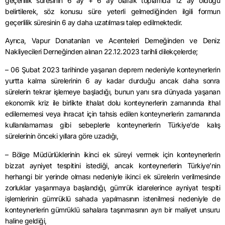
geçerlilik süresinin 6 ay + 6 ay olarak toplamda 12 ay olduğu
belirtilerek, söz konusu süre yeterli gelmediğinden ilgili formun
geçerlilik süresinin 6 ay daha uzatılması talep edilmektedir.
Ayrıca, Vapur Donatanları ve Acenteleri Derneğinden ve Deniz
Nakliyecileri Derneğinden alınan 22.12.2023 tarihli dilekçelerde;
– 06 Şubat 2023 tarihinde yaşanan deprem nedeniyle konteynerlerin
yurtta kalma sürelerinin 6 ay kadar durduğu ancak daha sonra
sürelerin tekrar işlemeye başladığı, bunun yanı sıra dünyada yaşanan
ekonomik kriz ile birlikte ithalat dolu konteynerlerin zamanında ithal
edilememesi veya ihracat için tahsis edilen konteynerlerin zamanında
kullanılamaması gibi sebeplerle konteynerlerin Türkiye’de kalış
sürelerinin önceki yıllara göre uzadığı,
– Bölge Müdürlüklerinin ikinci ek süreyi vermek için konteynerlerin
bizzat ayniyet tespitini istediği, ancak konteynerlerin Türkiye’nin
herhangi bir yerinde olması nedeniyle ikinci ek sürelerin verilmesinde
zorluklar yaşanmaya başlandığı, gümrük idarelerince ayniyat tespiti
işlemlerinin gümrüklü sahada yapılmasının istenilmesi nedeniyle de
konteynerlerin gümrüklü sahalara taşınmasının ayrı bir maliyet unsuru
haline geldiği,