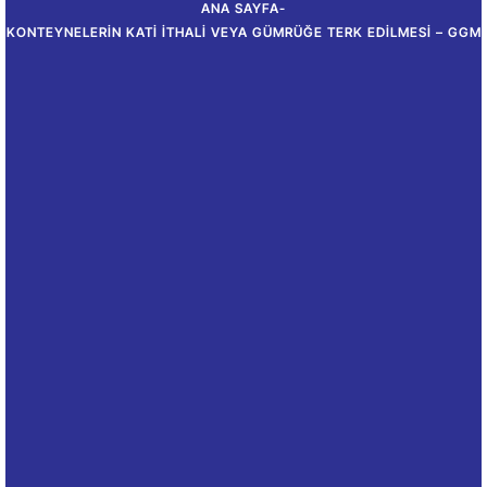
ANA SAYFA
-
KONTEYNELERIN KATI İTHALI VEYA GÜMRÜĞE TERK EDILMESI – GGM