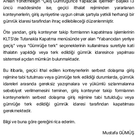
Anılan Yönetmeliğin “Çıkış Gümrüğünce Yapılacak İşlemler” başlıklı 13
üncü maddesinde ise, geçici ithalat rejiminden yararlanan
konteynerlerin, giriş ayniyetine uygun olmak şartıyla yetkili herhangi bir
gümrük idaresi tarafından ihraç edilebileceği düzenlenmiştir.
Öte yandan, giriş konteyner takip formlarının kapatılması işlemlerinin
KLTS’de Tutanakla Kapatma menüsünde yer alan “Yabancıdan yerliye
geçiş” veya “Gümrüğe terk” seçeneklerinin kullanılması suretiyle kati
ithalatın yapıldığı veya terk edildiği gümrük idaresince yapılması
sistemsel açıdan mümkün bulunmaktadır.
Bu itibarla, geçici ithal edilen konteynerlerin serbest dolaşıma giriş
rejimine tabi tutulması veya gümrüğe terk edildiği durumlarda, gümrük
idareleri arasında gereksiz yazışmalara ve yükümlü sızlanmalarına
sebebiyet verilmemesini teminen, giriş konteyner takip formlarının
konteynerlerin serbest dolaşıma giriş rejimine tabi tutulduğu veya
gümrüğe terk edildiği gümrük idaresi tarafından kapatılması
gerekmektedir.
Bilgi ve buna göre gereğini rica ederim.
Mustafa GÜMÜŞ