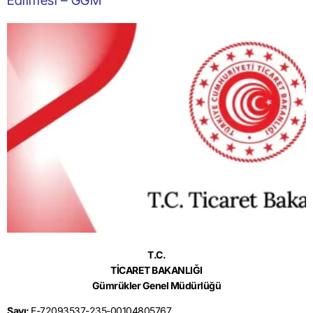
Edilmesi – GGM
T.C.
TİCARET BAKANLIĞI
Gümrükler Genel Müdürlüğü
Sayı:
E-72093537-235-00104805767