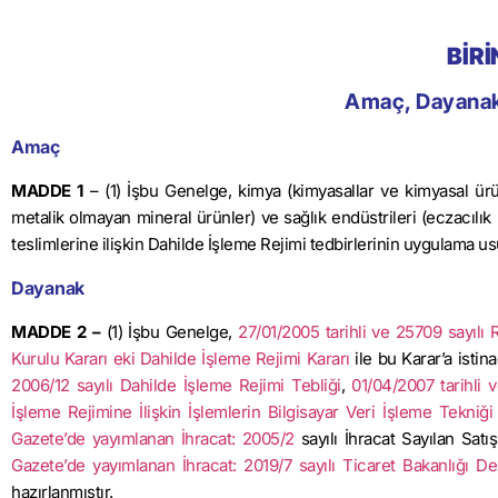
BİR
Amaç, Dayanak
Amaç
MADDE 1
– (1) İşbu Genelge, kimya (kimyasallar ve kimyasal ürün
metalik olmayan mineral ürünler) ve sağlık endüstrileri (eczacılık ü
teslimlerine ilişkin Dahilde İşleme Rejimi tedbirlerinin uygulama us
Dayanak
MADDE 2 –
(1) İşbu Genelge,
27/01/2005 tarihli ve 25709 sayılı
Kurulu Kararı eki Dahilde İşleme Rejimi Kararı
ile bu Karar’a isti
2006/12 sayılı Dahilde İşleme Rejimi Tebliği
,
01/04/2007 tarihli 
İşleme Rejimine İlişkin İşlemlerin Bilgisayar Veri İşleme Tekniği
Gazete’de yayımlanan İhracat: 2005/2
sayılı İhracat Sayılan Sat
Gazete’de yayımlanan İhracat: 2019/7 sayılı Ticaret Bakanlığı D
hazırlanmıştır.