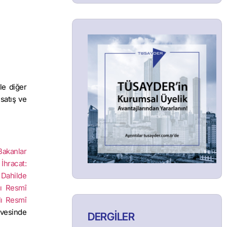
le diğer
 satış ve
Bakanlar
İhracat:
 Dahilde
lı Resmî
lı Resmî
evesinde
DERGİLER