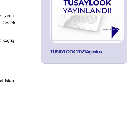
e İşleme
ı Destek
z kaçağı
TÜSAYLOOK 2021 Ağustos
ıl işlem