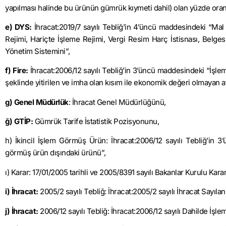
yapılması halinde bu ürünün gümrük kıymeti dahil) olan yüzde oranı
e) DYS:
İhracat:2019/7 sayılı Tebliğ’in 4’üncü maddesindeki “Mal 
Rejimi, Hariçte İşleme Rejimi, Vergi Resim Harç İstisnası, Belges
Yönetim Sistemini”,
f) Fire:
İhracat:2006/12 sayılı Tebliğ’in 3’üncü maddesindeki “İşlem
şeklinde yitirilen ve imha olan kısım ile ekonomik değeri olmayan atı
g) Genel Müdürlük
: İhracat Genel Müdürlüğünü,
ğ) GTİP:
Gümrük Tarife İstatistik Pozisyonunu,
h) İkincil İşlem Görmüş Ürün: İhracat:2006/12 sayılı Tebliğ’in 
görmüş ürün dışındaki ürünü”,
ı) Karar: 17/01/2005 tarihli ve 2005/8391 sayılı Bakanlar Kurulu Karar
i) İhracat:
2005/2 sayılı Tebliğ: İhracat:2005/2 sayılı İhracat Sayıla
j) İhracat:
2006/12 sayılı Tebliğ: İhracat:2006/12 sayılı Dahilde İşlem