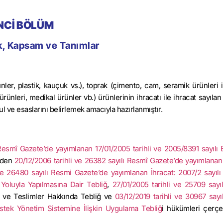
İNCİ BÖLÜM
, Kapsam ve Tanımlar
ler, plastik, kauçuk vs.), toprak (çimento, cam, seramik ürünleri i
rünleri, medikal ürünler vb.) ürünlerinin ihracatı ile ihracat sayılan
ul ve esaslarını belirlemek amacıyla hazırlanmıştır.
 Resmî Gazete’de yayımlanan 17/01/2005 tarihli ve 2005/8391 sayılı 
naden
20/12/2006 tarihli ve 26382 sayılı Resmî Gazete’de yayımlanan 
ve 26480 sayılı Resmi Gazete’de yayımlanan İhracat: 2007/2 sayılı
 Yoluyla Yapılmasına Dair Tebliğ
,
27/01/2005 tarihli ve 25709 sayı
ış ve Teslimler Hakkında Tebliğ ve
03/12/2019 tarihli ve 30967 sayı
estek Yönetim Sistemine İlişkin Uygulama Tebliğ
i hükümleri çerç