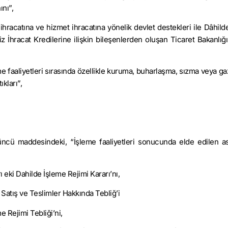
nı”,
ihracatına ve hizmet ihracatına yönelik devlet destekleri ile Dâhild
iz İhracat Kredilerine ilişkin bileşenlerden oluşan Ticaret Bakanlığ
e faaliyetleri sırasında özellikle kuruma, buharlaşma, sızma veya ga
kları”,
3’üncü maddesindeki, “İşleme faaliyetleri sonucunda elde edilen as
ı eki Dahilde İşleme Rejimi Kararı’nı,
n Satış ve Teslimler Hakkında Tebliğ’i
e Rejimi Tebliği’ni,