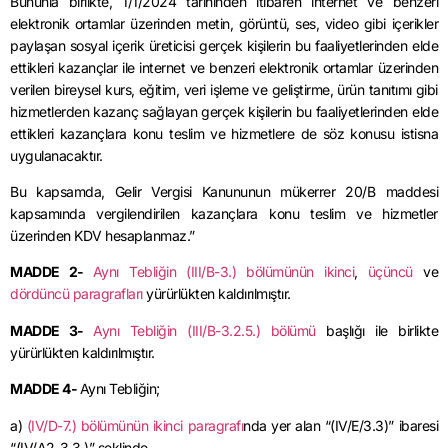
Bununla birlikte,
1/1/2024
tarihinden itibaren internet ve benzeri
elektronik ortamlar üzerinden metin, görüntü, ses, video gibi içerikler
paylaşan sosyal içerik üreticisi gerçek kişilerin bu faaliyetlerinden elde
ettikleri kazançlar ile internet ve benzeri elektronik ortamlar üzerinden
verilen bireysel kurs, eğitim, veri işleme ve geliştirme, ürün tanıtımı gibi
hizmetlerden kazanç sağlayan gerçek kişilerin bu faaliyetlerinden elde
ettikleri kazançlara konu teslim ve hizmetlere de söz konusu istisna
uygulanacaktır.
Bu kapsamda, Gelir Vergisi Kanununun mükerrer 20/B maddesi
kapsamında vergilendirilen kazançlara konu teslim ve hizmetler
üzerinden KDV hesaplanmaz.”
MADDE 2-
Aynı Tebliğin (III/B-3.) bölümünün ikinci
,
üçüncü
ve
dördüncü paragrafları
yürürlükten kaldırılmıştır.
MADDE 3-
Aynı Tebliğin (III/B-3.2.5.) bölümü
başlığı ile birlikte
yürürlükten kaldırılmıştır.
MADDE 4-
Aynı Tebliğin;
a)
(IV/D-7.) bölümünün ikinci paragrafı
nda yer alan “(IV/E/
3.3
)” ibaresi
“(IV/A2-3.3.)” şeklinde,