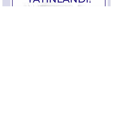
TÜSAYLOOK 2021 Ağustos
Bülltenimize Abone Olun!
Satınalma ve tedarik yönetimi faaliyetlerine ilişkin güncel
içeriklerden ilk sizin haberiniz olması için bülten aboneliğine
kaydolun!