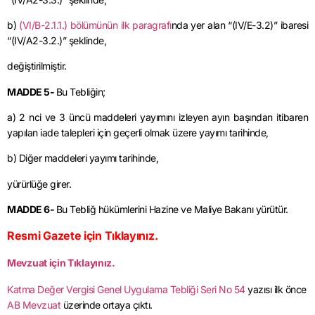
b)
(VI/B-2.1.1.) bölümünün ilk paragrafı
nda yer alan “(IV/E-
3.2
)” ibaresi
“(IV/A2-3.2.)” şeklinde,
değiştirilmiştir
.
MADDE 5-
Bu Tebliğin;
a) 2
nci
ve 3 üncü maddeleri yayımını izleyen ayın başından itibaren
yapılan iade talepleri için geçerli olmak üzere yayımı tarihinde,
b) Diğer maddeleri yayımı tarihinde,
yürürlüğe
girer.
MADDE 6-
Bu Tebliğ hükümlerini Hazine ve Maliye Bakanı yürütür.
Resmi Gazete için Tıklayınız.
Mevzuat için Tıklayınız.
Katma Değer Vergisi Genel Uygulama Tebliği Seri No 54
yazısı ilk önce
AB Mevzuat
üzerinde ortaya çıktı.