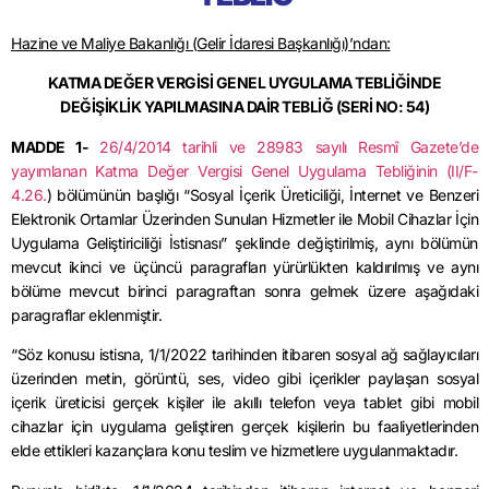
Hazine ve Maliye Bakanlığı (Gelir İdaresi Başkanlığı)’ndan:
KATMA DEĞER VERGİSİ GENEL UYGULAMA TEBLİĞİNDE
DEĞİŞİKLİK YAPILMASINA DAİR TEBLİĞ
(SERİ NO: 54)
MADDE 1-
26/4/2014
tarihli ve 28983 sayılı Resmî Gazete’de
yayımlanan Katma Değer Vergisi Genel Uygulama Tebliğinin (II/F-
4.26.
) bölümünün başlığı “Sosyal İçerik Üreticiliği, İnternet ve Benzeri
Elektronik Ortamlar Üzerinden Sunulan Hizmetler ile Mobil Cihazlar İçin
Uygulama Geliştiriciliği İstisnası” şeklinde değiştirilmiş, aynı bölümün
mevcut ikinci ve üçüncü paragrafları yürürlükten kaldırılmış ve aynı
bölüme mevcut birinci paragraftan sonra gelmek üzere aşağıdaki
paragraflar eklenmiştir.
“Söz konusu istisna,
1/1/2022
tarihinden itibaren sosyal ağ sağlayıcıları
üzerinden metin, görüntü, ses, video gibi içerikler paylaşan sosyal
içerik üreticisi gerçek kişiler ile akıllı telefon veya tablet gibi mobil
cihazlar için uygulama geliştiren gerçek kişilerin bu faaliyetlerinden
elde ettikleri kazançlara konu teslim ve hizmetlere uygulanmaktadır.