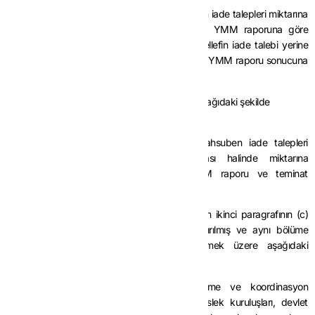
Mükelleflerin bu işlemden kaynaklanan nakden iade talepleri miktarına
bakılmaksızın vergi inceleme raporuna veya YMM raporuna göre
yerine getirilir. Teminat verilmesi halinde mükellefin iade talebi yerine
getirilir ve teminat, vergi inceleme raporu veya YMM raporu sonucuna
göre çözülür.”
MADDE 8-
Aynı Tebliğin (II/B-4.4.1.) bölümü aşağıdaki şekilde
değiştirilmiştir.
“Mükelleflerin bu işlemden kaynaklanan mahsuben iade talepleri
yukarıdaki belgelerin ibraz edilmiş olması halinde miktarına
bakılmaksızın vergi inceleme raporu, YMM raporu ve teminat
aranmadan yerine getirilir.”
MADDE 9-
Aynı Tebliğin (II/B-5.2.) bölümünün ikinci paragrafının (c)
bendi ile üçüncü paragrafı yürürlükten kaldırılmış ve aynı bölüme
mevcut üçüncü paragrafından sonra gelmek üzere aşağıdaki
paragraflar eklenmiştir.
“Belediyeler, il özel idareleri, yatırım izleme ve koordinasyon
başkanlıkları, kamu kurumu niteliğindeki meslek kuruluşları, devlet