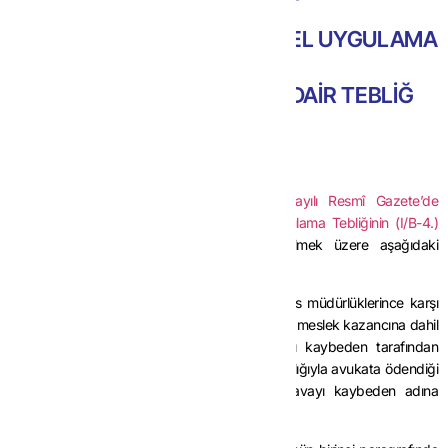
KATMA DEĞER VERGİSİ GENEL UYGULAMA
TEBLİĞİNDE
DEĞİŞİKLİK YAPILMASINA DAİR TEBLİĞ
(SERİ NO:52)
MADDE 1-
26/4/2014 tarihli ve 28983 sayılı Resmî Gazete’de
yayımlanan Katma Değer Vergisi Genel Uygulama Tebliğinin (I/B-4.)
bölümü
nün birinci paragrafından sonra gelmek üzere aşağıdaki
paragraf eklenmiştir.
“Öte yandan, mahkemelerce veya icra ve iflas müdürlüklerince karşı
tarafa yükletilen, avukatlara ait olan ve serbest meslek kazancına dahil
edilmesi gereken vekalet ücretlerinin davayı kaybeden tarafından
doğrudan ya da icra ve iflas müdürlükleri aracılığıyla avukata ödendiği
durumlarda serbest meslek makbuzunun davayı kaybeden adına
düzenlenmesi gerekmektedir.”