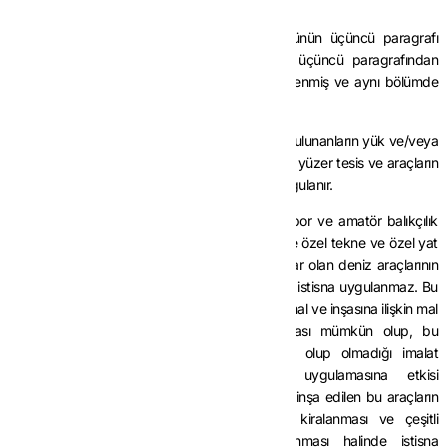
faaliyetinde bulunan” olarak değiştirilmiştir.
MADDE 6-
Aynı Tebliğin (II/B-1.3.3.) bölümünün üçüncü paragrafı
yürürlükten kaldırılmış, aynı bölüme mevcut üçüncü paragrafından
sonra gelmek üzere aşağıdaki paragraflar eklenmiş ve aynı bölümde
yer alan Örnek aşağıdaki şekilde değiştirilmiştir.
“Söz konusu istisna, imal ve inşa faaliyetinde bulunanların yük ve/veya
yolcu taşımaya elverişli deniz taşıma araçları ile yüzer tesis ve araçların
imal ve inşası ile ilgili mal ve hizmet alımında uygulanır.
Yük taşıma amaçlı olmayan, gezi, eğlence, spor ve amatör balıkçılık
gibi faaliyetlerde kullanılan, ilgili mevzuata göre özel tekne ve özel yat
kapsamında ve gövde boyu 24 metreye kadar olan deniz araçlarının
imal ve inşası ile ilgili mal ve hizmet alımlarında istisna uygulanmaz. Bu
araçlardan gövde boyu 24 metreyi aşanların imal ve inşasına ilişkin mal
ve hizmet alımlarında ise istisna uygulanması mümkün olup, bu
araçların ticari veya özel kullanıma yönelik olup olmadığı imalat
aşamasında belli olmadığından istisna uygulamasına etkisi
bulunmamaktadır. İstisna kapsamında imal ve inşa edilen bu araçların
tesliminde, alıcının faaliyetinin bu araçların kiralanması ve çeşitli
şekillerde işletilmesi olması şartının sağlanması halinde istisna