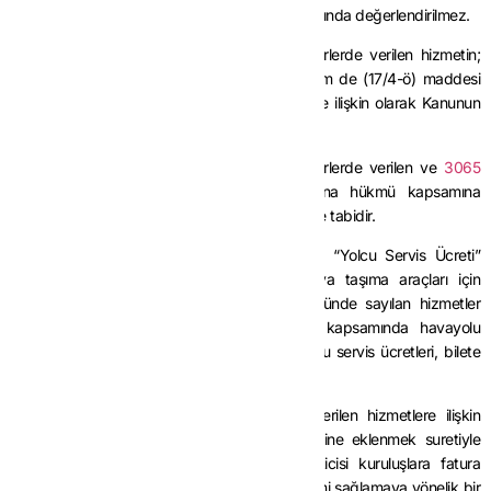
safhaya) fatura edilen hizmetler istisna kapsamında değerlendirilmez.
Liman ve hava meydanı olarak belirlenen yerlerde verilen hizmetin;
3065 sayılı Kanunu
n hem (13/b) maddesi hem de (17/4-ö) maddesi
kapsamında istisna olması halinde, bu hizmete ilişkin olarak Kanunun
(13/b) maddesine göre işlem yapılır.
Liman ve hava meydanı olarak belirlenen yerlerde verilen ve
3065
sayılı Kanunda
yer alan herhangi bir istisna hükmü kapsamına
girmeyen hizmetler genel esaslara göre KDV’ye tabidir.
Hava meydanı işleticisi kuruluşlar tarafından, “Yolcu Servis Ücreti”
kapsamında yolculara verilen hizmetler, hava taşıma araçları için
seyrüsefere ilişkin Tebliğin (II/B-2.1.3.) bölümünde sayılan hizmetler
kapsamında KDV’den istisnadır. Bu istisna kapsamında havayolu
şirketlerinin bilet bedelleri içinde yer alan yolcu servis ücretleri, bilete
ilişkin KDV matrahına dâhil edilmez.
Ayrıca, “Yolcu Servis Ücreti” kapsamında verilen hizmetlere ilişkin
tutarların havayolu şirketlerince bilet bedellerine eklenmek suretiyle
yolculardan tahsil edilip hava meydanı işleticisi kuruluşlara fatura
karşılığında aktarılması, hizmet bedelinin tahsilini sağlamaya yönelik bir