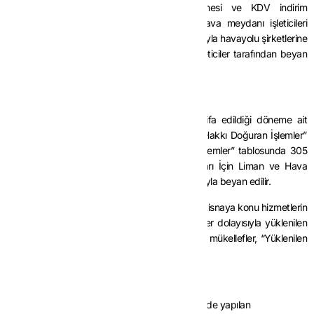
şirketlerince KDV hesaplanıp beyan edilmesi ve KDV indirim
mekanizmasının işletilebilmesi bakımından, hava meydanı işleticileri
tarafından yolcu servis ücretlerinin tahsili amacıyla havayolu şirketlerine
düzenlenen faturalarda KDV hesaplanır ve işleticiler tarafından beyan
edilir.
2.3. Beyan
Bu istisna kapsamındaki hizmetler, hizmetin ifa edildiği döneme ait
KDV beyannamesinde, “İstisnalar-Diğer İade Hakkı Doğuran İşlemler”
kulakçığının, “Tam İstisna Kapsamına Giren İşlemler” tablosunda 305
kod numaralı “Deniz ve Hava Taşıma Araçları İçin Liman ve Hava
Meydanlarında Verilen Hizmetler” satırı aracılığıyla beyan edilir.
Bu satırın “Teslim ve Hizmet Tutarı” sütununa istisnaya konu hizmetlerin
bedeli, “Yüklenilen KDV” sütununa bu hizmetler dolayısıyla yüklenilen
KDV tutarı yazılır. İade talep etmek istemeyen mükellefler, “Yüklenilen
KDV” sütununa “0” yazmalıdır.
2.4. İade
Liman ve hava meydanı olarak belirlenen yerlerde yapılan