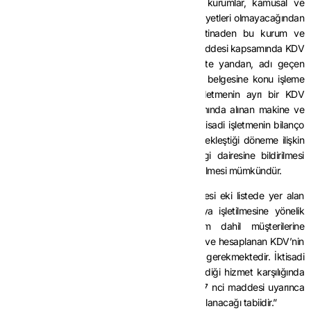
üniversiteleri, devlet hastaneleri ve benzeri kurumlar, kamusal ve
beledi hizmetler sunmaları nedeniyle ticari faaliyetleri olmayacağından
bunlara verilen yatırım teşvik belgelerine istinaden bu kurum ve
kuruluşlar adına
3065 sayılı Kanunu
n (13/d) maddesi kapsamında KDV
istisna belgesi verilmesi mümkün değildir. Öte yandan, adı geçen
kurum ve kuruluşlar tarafından yatırım teşvik belgesine konu işleme
ilişkin bir iktisadi işletme açılması ve bu işletmenin ayrı bir KDV
mükellefiyetinin tesis ettirilmesi, belge kapsamında alınan makine ve
teçhizat ile yazılım ve gayri maddi hakların iktisadi işletmenin bilanço
veya aktifine kaydedilerek satın almanın gerçekleştiği döneme ilişkin
KDV beyannamesi verme süresi içinde vergi dairesine bildirilmesi
halinde iktisadi işletme adına istisna belgesi verilmesi mümkündür.
İktisadi işletme tarafından yatırım teşvik belgesi eki listede yer alan
makine-teçhizat ve araçların kiralanması veya işletilmesine yönelik
olarak bünyesinde bulunduğu ilgili kurum dahil müşterilerine
düzenleyeceği faturalarda KDV hesaplanması ve hesaplanan KDV’nin
1 No.lu KDV Beyannamesi ile beyan edilmesi gerekmektedir. İktisadi
işletmenin bünyesinde bulunduğu kuruma verdiği hizmet karşılığında
bedel belirlenmemişse
3065 sayılı Kanunu
n 27 nci maddesi uyarınca
belirlenecek emsal bedel üzerinden KDV hesaplanacağı tabiidir.”