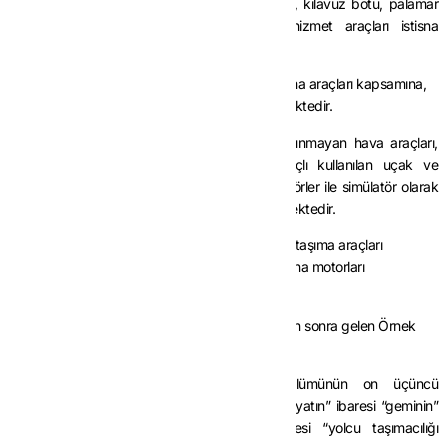
Ayrıca, tarak gemisi, yangın söndürme gemisi, kılavuz botu, palamar
botu, petrol toplama gemisi gibi deniz hizmet araçları istisna
kapsamına girmemektedir.
Yük ve/veya yolcu taşımaya elverişli hava taşıma araçları kapsamına,
uçak, helikopter ile bunların ana motorları girmektedir.
Kokpit haricinde yolcu taşıma kapasitesi bulunmayan hava araçları,
eğitim, ilaçlama ve yangın söndürme amaçlı kullanılan uçak ve
helikopterler, motorlu paraşütler, balonlar, planörler ile simülatör olarak
adlandırılan cihazlar istisna kapsamına girmemektedir.
Yük ve/veya yolcu taşımaya elverişli demiryolu taşıma araçları
kapsamına, tren, lokomotif, vagon ile bunların ana motorları
girmektedir.”
ç) Mevcut onuncu paragrafı ile aynı paragraftan sonra gelen Örnek
yürürlükten kaldırılmıştır.
MADDE 5-
Aynı Tebliğin (II/B-1.2.) bölümünün on üçüncü
paragrafından sonra gelen Örnekte yer alan “yatın” ibaresi “geminin”
olarak, “yat işletmeciliği ile uğraşan” ibaresi “yolcu taşımacılığı