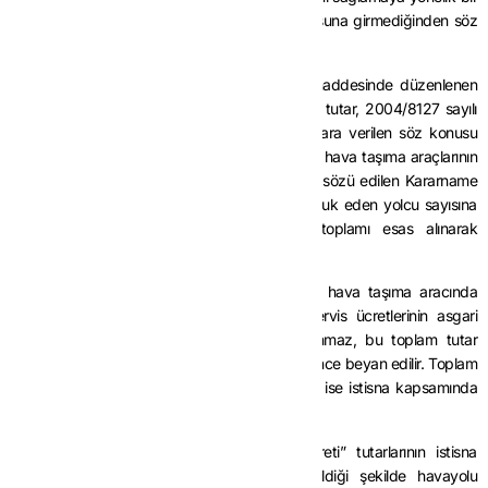
uygulamadır. Bu aktarma işlemi KDV’nin konusuna girmediğinden söz
konusu faturalarda KDV hesaplanmaz.
Öte yandan,
3065 sayılı Kanunu
n 13 üncü maddesinde düzenlenen
istisnaların uygulanmasına imkân veren asgari tutar, 2004/8127 sayılı
Bakanlar Kurulu Kararı ile belirlenmiştir. Yolculara verilen söz konusu
hizmetler, yük ve/veya yolcu taşımaya elverişli hava taşıma araçlarının
seyrüseferleri ile ilgili hizmetlerdir. Bu nedenle, sözü edilen Kararname
ile belirlenen asgari tutar, her bir araçta yolculuk eden yolcu sayısına
göre hesaplanarak yolcu servis ücretleri toplamı esas alınarak
uygulanır.
Her bir yük ve/veya yolcu taşımaya elverişli hava taşıma aracında
seyahat eden yolculara ait toplam yolcu servis ücretlerinin asgari
tutarın altında olması halinde istisna uygulanmaz, bu toplam tutar
üzerinden hesaplanan KDV, havayolu şirketlerince beyan edilir. Toplam
tutarın asgari tutar ve üstünde olması halinde ise istisna kapsamında
işlem yapılır.
Araç başına hesaplanan “Yolcu Servis Ücreti” tutarlarının istisna
kapsamı dışında olması ve yukarıda belirtildiği şekilde havayolu