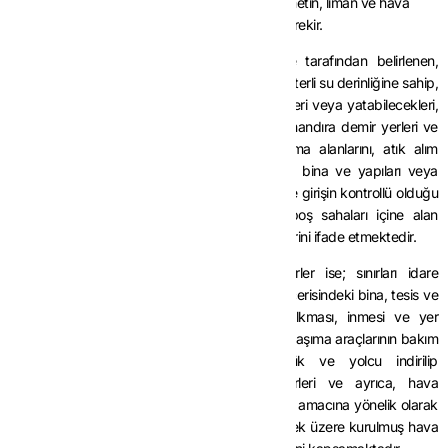
Söz konusu istisnanın uygulanabilmesi için hizmetin, liman ve hava
meydanı olarak belirlenen yerlerde verilmesi gerekir.
Liman olarak belirlenen yerler; sınırları idare tarafından belirlenen,
gemilerin bağlama ve beklemelerine elverişli yeterli su derinliğine sahip,
güvence içinde yük ve yolcu alıp verebilecekleri veya yatabilecekleri,
barınabilecekleri büyüklükte rıhtım, iskele, şamandıra demir yerleri ve
yaklaşma alanları ile kapalı ve açık depolama alanlarını, atık alım
tesislerini, idari ve hizmet amacıyla kullanılan bina ve yapıları veya
bunların bazı kısımları ve bu bölümlerin hepsine girişin kontrollü olduğu
yerleri, diğer tüm yapıları, kullanımlı veya boş sahaları içine alan
bölümleri içeren doğal ya da yapay deniz yerlerini ifade etmektedir.
Hava meydanı (alanı) olarak belirlenen yerler ise; sınırları idare
tarafından belirlenen, karada ve su üzerinde, içerisindeki bina, tesis ve
donatımlar dahil hava taşıma araçlarının kalkması, inmesi ve yer
manevraları için hazırlanmış, söz konusu hava taşıma araçlarının bakım
ve diğer ihtiyaçlarının karşılanmasına, yük ve yolcu indirilip
bindirilmesine elverişli tesisleri bulunan yerleri ve ayrıca, hava
seyrüsefere ilişkin hizmetlerin yerine getirilmesi amacına yönelik olarak
hava meydanı uzantısı olarak faaliyet göstermek üzere kurulmuş hava