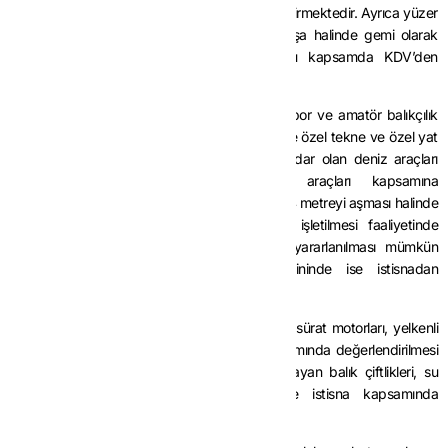
gemileri gibi araçlar ile bunların ana motorları girmektedir. Ayrıca yüzer
tesis ve araçlar da istisna kapsamındadır. İnşa halinde gemi olarak
tanımlanan tekne kabuğu teslimleri de bu kapsamda KDV’den
istisnadır.
Yük taşıma amaçlı olmayan, gezi, eğlence, spor ve amatör balıkçılık
gibi faaliyetlerde kullanılan, ilgili mevzuata göre özel tekne ve özel yat
kapsamında ve gövde boyu 24 metreye kadar olan deniz araçları
istisnadan yararlanacak deniz taşıma araçları kapsamına
girmemektedir. Bu araçların gövde boyunun 24 metreyi aşması halinde
bunların kiralanması veya çeşitli şekillerde işletilmesi faaliyetinde
bulunanlar tarafından temininde istisnadan yararlanılması mümkün
olup, özel kullanıma yönelik olarak temininde ise istisnadan
yararlanılamayacağı tabiidir.
Deniz motosikletleri, paraşüt çekme tekneleri, sürat motorları, yelkenli
tekneler, şişme bot gibi araçların istisna kapsamında değerlendirilmesi
mümkün değildir. Yüzer tesis niteliğinde olmayan balık çiftlikleri, su
ürünleri üretme tesisleri ve benzerleri de istisna kapsamında
değerlendirilemez.