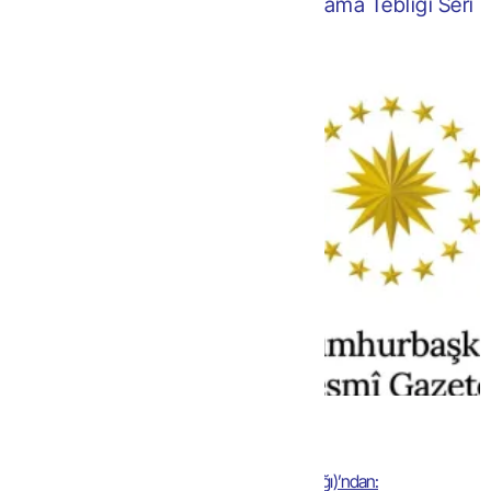
Katma Değer Vergisi Genel Uygulama Tebliği Seri
No 52
31.10.2024 Tarihli 32708 Sayılı Resmi Gazete
Hazine ve Maliye Bakanlığı (Gelir İdaresi Başkanlığı)’ndan: