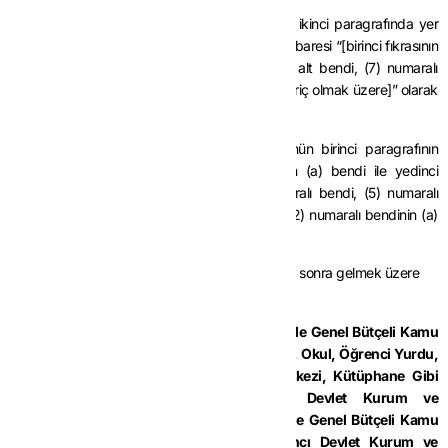
MADDE 10-
Aynı Tebliğin (II/D-2.) bölümünün ikinci paragrafında yer
alan “(5/a ve 7 nci fıkraları hariç olmak üzere)” ibaresi “[birinci fıkrasının
(3) numaralı bendi, (5) numaralı bendinin (a) alt bendi, (7) numaralı
bendi ile (12) numaralı bendinin (a) alt bendi hariç olmak üzere]” olarak
değiştirilmiştir.
MADDE 11-
Aynı Tebliğin (II/D-2.1.) bölümünün birinci paragrafının
ikinci cümlesinde yer alan “beşinci fıkrasının (a) bendi ile yedinci
fıkrasında” ibaresi “birinci fıkrasının (3) numaralı bendi, (5) numaralı
bendinin (a) alt bendi, (7) numaralı bendi ile (12) numaralı bendinin (a)
alt bendinde” olarak değiştirilmiştir.
MADDE 12-
Aynı Tebliğin (II/E-12.) bölümünden sonra gelmek üzere
başlığıyla birlikte aşağıdaki bölüm eklenmiştir.
“
13. Afet Bölgesi Olarak Kabul Edilen Yerlerde Genel Bütçeli Kamu
İdarelerine Bağışlanmak Üzere Konut, İş Yeri, Okul, Öğrenci Yurdu,
Hastane, İbadethane, Kültür ve Sanat Merkezi, Kütüphane Gibi
Taşınmazların İnşasına İlişkin Yabancı Devlet Kurum ve
Kuruluşlarına Yapılan Teslim ve Hizmetler ile Genel Bütçeli Kamu
İdarelerine Bağışlanacak Konutların Yabancı Devlet Kurum ve