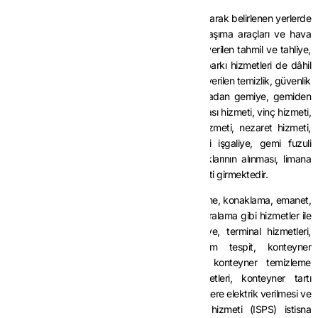
İstisna kapsamına, liman ve hava meydanları olarak belirlenen yerlerde
yük ve/veya yolcu taşımaya elverişli deniz taşıma araçları ve hava
taşıma araçları ile bunların yük ve yolcularına verilen tahmil ve tahliye,
pilotaj, römorkaj, palamar, uçak ve gemilerin parkı hizmetleri de dâhil
olmak üzere, bu araçlar için seyrüsefere ilişkin verilen temizlik, güvenlik
gibi hizmetler ile yükün gemiden karaya, karadan gemiye, gemiden
gemiye veya benzeri yüzer vasıtalara aktarılması hizmeti, vinç hizmeti,
kilitleme ve bağlama, kilit ve bağ çözme hizmeti, nezaret hizmeti,
ambar kapağı açma/kapama hizmeti, gemi işgaliye, gemi fuzuli
işgaliye hizmeti, gemi aktarma, gemilerin atıklarının alınması, limana
gelen konteynerlerin transit gönderilmesi hizmeti girmektedir.
Ancak, bu araçlarla gelenlere verilen yeme, içme, konaklama, emanet,
araç kiralama, otopark, gayrimenkul (iş yeri) kiralama gibi hizmetler ile
konteyner içi bağlama/çözme hizmeti, ardiye, terminal hizmetleri,
konteyner dolum/boşaltma, konteyner tam tespit, konteyner
muayene/numune alma, konteyner tamir, konteyner temizleme
(yıkama-kurutma), konteyner nakliye hizmetleri, konteyner tartı
hizmeti, konteyner içi aktarma hizmeti, konteynere elektrik verilmesi ve
uluslararası gemi ve liman tesisi güvenlik hizmeti (ISPS) istisna