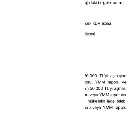
hizmetlerden kaynaklanan iade taleplerinde aşağıdaki belgeler aranır:
– Standart iade talep dilekçesi
– İstisnanın beyan edildiği döneme ilişkin indirilecek KDV listesi
– İade hakkı doğuran işleme ait yüklenilen KDV listesi
– İadesi talep edilen KDV hesaplama tablosu
– Satış faturaları listesi
2.4.1. Mahsuben İade
Mükelleflerin bu işlemden kaynaklanan ve 50.000 TL’yi aşmayan
mahsuben iade talepleri vergi inceleme raporu, YMM raporu ve
teminat aranmadan yerine getirilir. İade talebinin 50.000 TL’yi aşması
halinde aşan kısmın iadesi, vergi inceleme raporu veya YMM raporuna
göre yerine getirilir. Teminat verilmesi halinde mükellefin iade talebi
yerine getirilir ve teminat, vergi inceleme raporu veya YMM raporu
sonucuna göre çözülür.
2.4.2. Nakden İade