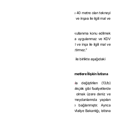
uygulanması mümkündür.”
“
Örnek:
Gemi inşa izin belgesinde gövde boyu 40 metre olan tekneyi
inşa eden tersane işletmesinin bu teknenin imal ve inşası ile ilgili mal ve
hizmet alımları KDV’den istisna tutulur.
İstisna kapsamında inşa edilen teknenin, özel kullanıma konu edilmek
üzere satılması halinde bu teslime ilişkin istisna uygulanmaz ve KDV
hesaplanır. Bu teslimin vergiye tabi olması, imal ve inşa ile ilgili mal ve
hizmet alımlarının da vergiye tabi olmasını gerektirmez.”
MADDE 7-
Aynı Tebliğin (II/B-2.) bölümü başlığı ile birlikte aşağıdaki
şekilde değiştirilmiştir.
“
2. Liman ve Hava Meydanlarında Yapılan Hizmetlere İlişkin İstisna
3065 sayılı Kanunu
n
7524 sayılı Kanun
la değiştirilen (13/b)
maddesinde, gezi, eğlence, spor ve amatör balıkçılık gibi faaliyetlerde
kullanılan araçlar ile özel tekne ve yatlar hariç olmak üzere deniz ve
hava taşıma araçları için liman ve hava meydanlarında yapılan
hizmetlerin KDV’den istisna olduğu hükme bağlanmıştır. Ayrıca
Kanunun 13 üncü maddesine göre Hazine ve Maliye Bakanlığı, istisna