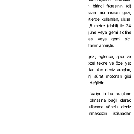
Hakkında Yönetmeliğin 4 üncü maddesinin birinci fıkrasının (d)
bendinde; özel tekneler, ticari amaç olmaksızın münhasıran gezi,
eğlence, spor ve amatör balıkçılık gibi faaliyetlerde kullanılan, ulusal
standarda göre ölçüldüğünde gövde boyu 2,5 metre (dahil) ile 24
metre (dahil) arasında olan ve bağlama kütüğüne veya gemi siciline
kaydedilerek bağlama kütüğü ruhsatnamesi veya gemi sicil
tasdiknamesi düzenlenmiş olan tekneler olarak tanımlanmıştır.
Bu çerçevede, yük taşıma amaçlı olmayan gezi, eğlence, spor ve
amatör balıkçılık gibi faaliyetlerde kullanılan, özel tekne ve özel yat
kapsamında ve gövde boyu 24 metreye kadar olan deniz araçları,
deniz motosikletleri, paraşüt çekme tekneleri, sürat motorları gibi
araçlar için verilen hizmetler istisna kapsamında değildir.
Gövde boyu 24 metreyi aşan araçlar için, faaliyetin bu araçların
kiralanması veya çeşitli şekillerde işletilmesi olmasına bağlı olarak
istisnadan yararlanılması mümkündür. Özel kullanıma yönelik deniz
araçları için herhangi bir nitelik aranmaksızın istisnadan
yararlanılamayacağı tabiidir.
2.1.3. İstisna Kapsamında Yer Alan Hizmetler