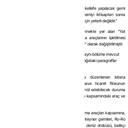
“
Örnek:
Mimarlık faaliyetinde bulunan bir mükellefe yapılacak gemi
tesliminde istisna uygulanamaz. Mükellefin gemiyi iktisaptan sonra
kiraya vermesi de istisna şartlarının tekemmülü için yeterli değildir.”
b) Dördüncü paragrafından sonra gelen Örnekte yer alan “Yat
işletmeciliği ile uğraşan” ibaresi “Deniz taşıma araçlarının işletilmesi
faaliyetinde bulunan” olarak, “yat” ibaresi “gemi” olarak değiştirilmiştir.
c) Sekizinci paragrafı yürürlükten kaldırılmış ve aynı bölüme mevcut
sekizinci paragrafından sonra gelmek üzere aşağıdaki paragraflar
eklenmiştir.
“
3065 sayılı Kanunun
(13/a) maddesinde düzenlenen istisna
uygulamasının amacı, ülkenin deniz ve hava ticaret filosunun
geliştirilmesinin teşviki ve dış rekabetin tahammül edebilecek duruma
getirilmesi olup, bu amaca yönelik olarak istisna kapsamındaki araç ve
tesisler aşağıda belirtilmiştir.
Yük ve/veya yolcu taşımaya elverişli deniz taşıma araçları kapsamına,
tanker gemileri, kuru dökme yük gemileri, konteyner gemileri, Ro-Ro
gemileri, kruvaziyer tipi yolcu gemileri, feribot, deniz otobüsü, balıkçı