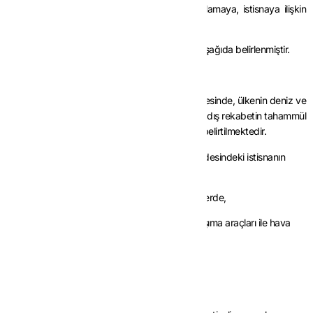
kapsamına girecek teslim ve hizmetleri tanımlamaya, istisnaya ilişkin
usul ve esasları belirlemeye yetkilidir.
Bu istisna uygulamasına ilişkin usul ve esaslar aşağıda belirlenmiştir.
2.1. İstisnanın Kapsamı
3065 sayılı Kanunu
n (13/b) maddesinin gerekçesinde, ülkenin deniz ve
hava ticaret filosunun geliştirilmesinin teşviki ve dış rekabetin tahammül
edebilecek duruma getirilmesinin amaçlandığı belirtilmektedir.
Bu kapsamda
3065 sayılı Kanunu
n (13/b) maddesindeki istisnanın
uygulanması için hizmetin;
– Liman ve hava meydanı olarak belirlenen yerlerde,
– Yük ve/veya yolcu taşımaya elverişli deniz taşıma araçları ile hava
taşıma araçları için
yapılması gerekmektedir.
2.1.1. İstisna Kapsamında Yer Alan Alanlar