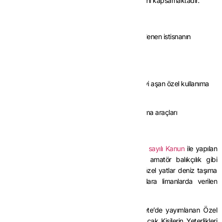
seyrüsefer istasyonları/hava seyrüsefer tesislerini kapsamaktadır.
2.1.2. İstisna Kapsamında Yer Alan Araçlar
3065 sayılı Kanunu
n (13/b) maddesinde düzenlenen istisnanın
kapsamına;
-Yük taşımaya elverişli deniz taşıma araçları,
-Yolcu taşımaya elverişli gövde boyu 24 metreyi aşan özel kullanıma
yönelik olmayan deniz taşıma araçları,
-Yük ve/veya yolcu taşımaya elverişli hava taşıma araçları
girmektedir.
3065 sayılı Kanunu
n (13/b) maddesinde
7524 sayılı Kanun
ile yapılan
düzenlemeye göre gezi, eğlence, spor ve amatör balıkçılık gibi
faaliyetlerde kullanılan araçlar, özel tekne ve özel yatlar deniz taşıma
aracı olarak kabul edilmediğinden bu araçlara limanlarda verilen
hizmetler istisna kapsamına girmemektedir.
18/1/2023 tarihli ve 32077 sayılı Resmî Gazete’de yayımlanan Özel
Teknelerin Donatımı ve Özel Tekneleri Kullanacak Kişilerin Yeterlikleri