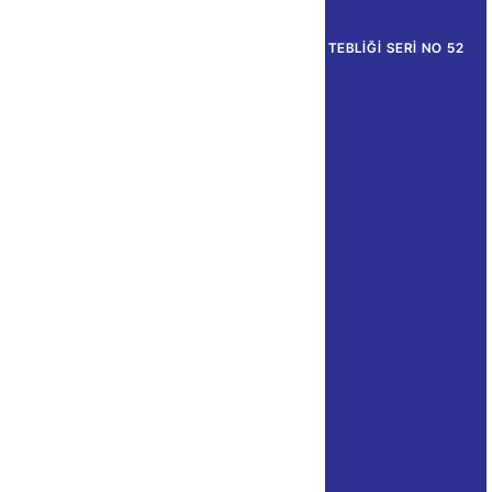
ANA SAYFA
-
KATMA DEĞER VERGISI GENEL UYGULAMA TEBLIĞI SERI NO 52