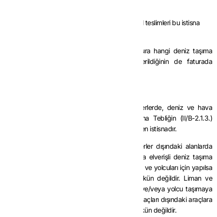
kapsamında değildir.
İstisna sadece hizmetleri kapsamakta olup, mal teslimleri bu istisna
kapsamına girmemektedir.
İstisna kapsamındaki hizmetin nev’inin yanı sıra hangi deniz taşıma
araçları veya hava taşıma araçları için verildiğinin de faturada
gösterilmesi şarttır.
2.2. İstisna Uygulaması
Liman ve hava meydanı olarak belirlenen yerlerde, deniz ve hava
taşıma araçları ile bunların yük ve yolcularına Tebliğin (II/B-2.1.3.)
bölümünde sayılan hizmetlerin verilmesi KDV’den istisnadır.
Liman ve hava meydanı olarak belirlenen yerler dışındaki alanlarda
yapılan hizmetler yük ve/veya yolcu taşımaya elverişli deniz taşıma
araçları ve hava taşıma araçları ile bunların yük ve yolcuları için yapılsa
bile, bu hizmetlere istisna uygulanması mümkün değildir. Liman ve
hava meydanı olarak belirlenen yerlerde yük ve/veya yolcu taşımaya
elverişli deniz taşıma araçları ve hava taşıma araçları dışındaki araçlara
verilen hizmetlere de istisna uygulanması mümkün değildir.