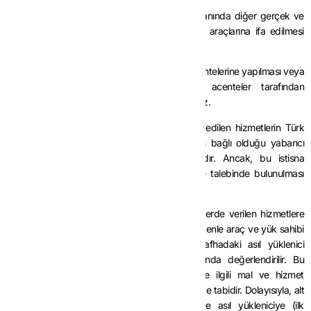
Hizmetin liman ve hava meydanı işletmeleri yanında diğer gerçek ve
tüzel kişiler tarafından deniz ve hava taşıma araçlarına ifa edilmesi
istisna uygulamasına engel değildir.
Bu hizmetlerin araç ve yük sahibi firmaların acentelerine yapılması veya
hizmetlere ilişkin işlem veya ödemelerin acenteler tarafından
gerçekleştirilmesi istisna uygulamasını etkilemez.
Bu kapsamda, KDV’den istisna olarak temin edilen hizmetlerin Türk
acenteler tarafından araç ve yük sahiplerinin bağlı olduğu yabancı
acentelere yansıtılması da KDV’den istisnadır. Ancak, bu istisna
uygulamasına ilişkin acenteler tarafından iade talebinde bulunulması
söz konusu değildir.
Liman ve hava meydanı olarak belirlenen yerlerde verilen hizmetlere
ilişkin söz konusu istisna tek aşamalıdır. Bu nedenle araç ve yük sahibi
firmalara veya acentelerine doğrudan ilk safhadaki asıl yüklenici
tarafından verilen hizmetler istisna kapsamında değerlendirilir. Bu
mükelleflerin istisna kapsamındaki hizmetlerle ilgili mal ve hizmet
alımları ise genel hükümler çerçevesinde KDV’ye tabidir. Dolayısıyla, alt
yükleniciler (taşeronlar) tarafından verilen ve asıl yükleniciye (ilk