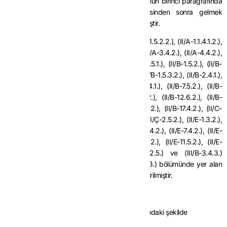
MADDE 2-
Aynı Tebliğin (I/C-2.1.2.5.) bölümünün birinci paragrafında
parantez içinde yer alan “Tebliğin” ibaresinden sonra gelmek
üzere “(I/C-2.1.3.2.2.) bölümü,” ibaresi eklenmiştir.
MADDE 3-
Aynı Tebliğin (I/C-2.1.5.2.1.), (I/C-2.1.5.2.2.), (II/A-1.1.4.1.2.),
(II/A-1.1.4.2.2.2.), (II/A-1.2.4.2.), (II/A-2.3.1.), (II/A-3.4.2.), (II/A-4.4.2.),
(II/A-5.11.2.), (II/A-8.13.2.), (II/A-9.8.2.), (II/B-1.5.1.), (II/B-1.5.2.), (II/B-
1.5.3.1.1.), (II/B-1.5.3.1.2.1.), (II/B-1.5.3.1.2.2.), (II/B-1.5.3.2.), (II/B-2.4.1.),
(II/B-3.4.2.), (II/B-4.4.1.), (II/B-5.7.2.), (II/B-6.4.1.), (II/B-7.5.2.), (II/B-
8.3.2.), (II/B-9.2.2.), (II/B-10.5.2.), (II/B-11.5.2.), (II/B-12.6.2.), (II/B-
13.4.2.), (II/B-14.5.2.), (II/B-15.4.4.), (II/B-16.4.2.), (II/B-17.4.2.), (II/C-
1.3.1.), (II/C-1.3.2.), (II/C-2.3.2.), (II/Ç-1.3.2.), (II/Ç-2.5.2.), (II/E-1.3.2.),
(II/E-2.4.1.2.), (II/E-3.4.2.), (II/E-4.4.2.), (II/E-5.4.2.), (II/E-7.4.2.), (II/E-
7/A.5.2.), (II/E-8.4.2.), (II/E-9.5.2.), (II/E-10.4.2.), (II/E-11.5.2.), (II/E-
12.4.2.), (III/B-3.2.1.), (III/B-3.2.4.), (III/B-3.2.5.) ve (III/B-3.4.3.)
bölümleri ile Örnek hariç olmak üzere (III/B-3.3.) bölümünde yer alan
“10.000 TL” ibareleri “50.000 TL” olarak değiştirilmiştir.
MADDE 4-
Aynı Tebliğin (II/B-1.1.) bölümünün;
a) İkinci paragrafından sonra gelen Örnek aşağıdaki şekilde
değiştirilmiştir.