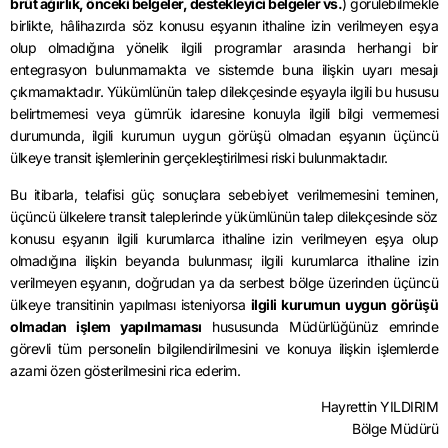
brüt ağırlık, önceki belgeler, destekleyici belgeler vs.
) görülebilmekle
birlikte, hâlihazırda söz konusu eşyanın ithaline izin verilmeyen eşya
olup olmadığına yönelik ilgili programlar arasında herhangi bir
entegrasyon bulunmamakta ve sistemde buna ilişkin uyarı mesajı
çıkmamaktadır. Yükümlünün talep dilekçesinde eşyayla ilgili bu hususu
belirtmemesi veya gümrük idaresine konuyla ilgili bilgi vermemesi
durumunda, ilgili kurumun uygun görüşü olmadan eşyanın üçüncü
ülkeye transit işlemlerinin gerçekleştirilmesi riski bulunmaktadır.
Bu itibarla, telafisi güç sonuçlara sebebiyet verilmemesini teminen,
üçüncü ülkelere transit taleplerinde yükümlünün talep dilekçesinde söz
konusu eşyanın ilgili kurumlarca ithaline izin verilmeyen eşya olup
olmadığına ilişkin beyanda bulunması; ilgili kurumlarca ithaline izin
verilmeyen eşyanın, doğrudan ya da serbest bölge üzerinden üçüncü
ülkeye transitinin yapılması isteniyorsa
ilgili kurumun uygun görüşü
olmadan işlem yapılmaması
hususunda Müdürlüğünüz emrinde
görevli tüm personelin bilgilendirilmesini ve konuya ilişkin işlemlerde
azami özen gösterilmesini rica ederim.
Hayrettin YILDIRIM
Bölge Müdürü