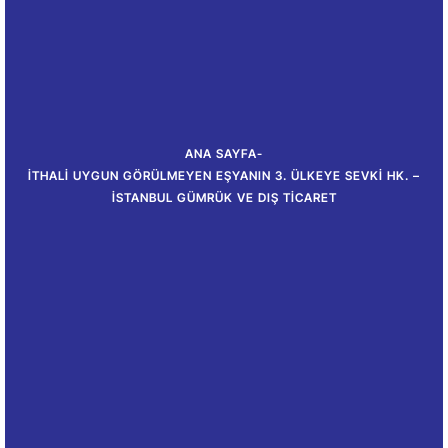
ANA SAYFA
-
İTHALI UYGUN GÖRÜLMEYEN EŞYANIN 3. ÜLKEYE SEVKI HK. –
İSTANBUL GÜMRÜK VE DIŞ TICARET