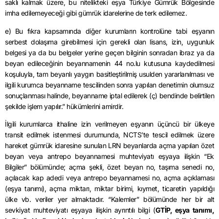
saklı kalmak üzere, bu nitelikteki eşya Türkiye Gümrük Bölgesinde
imha edilemeyeceği gibi gümrük idarelerine de terk edilemez.
e) Bu fıkra kapsamında diğer kurumların kontrolüne tabi eşyanın
serbest dolaşıma girebilmesi için gerekli olan lisans, izin, uygunluk
belgesi ya da bu belgeler yerine geçen bilginin sonradan ibraz ya da
beyan edileceğinin beyanname­nin 44 no.lu kutusuna kaydedilmesi
koşuluyla, tam beyanlı yaygın basitleştirilmiş usulden yararlanılması ve
ilgili kurumca beyanname tescilinden sonra yapılan denetimin olumsuz
sonuçlanması halinde, beyanname iptal edilerek (ç) bendinde belirtilen
şekilde işlem yapılır.” hükümlerini amirdir.
İlgili kurumlarca ithaline izin verilmeyen eşyanın üçüncü bir ülkeye
transit edilmek istenmesi durumunda, NCTS’te tescil edilmek üzere
hareket gümrük idaresine sunulan LRN beyanlarda açma yapılan özet
beyan veya antrepo beyannamesi muhteviyatı eşyaya ilişkin “Ek
Bilgiler” bölümünde; açma şekli, özet beyan no, taşıma senedi no,
açılacak kap adedi veya antrepo beyannamesi no, açma açıklaması
(eşya tanımı), açma miktarı, miktar birimi, kıymet, ticaretin yapıldığı
ülke vb. veriler yer almaktadır. “Kalemler” bölümünde her bir alt
sevkiyat muhteviyatı eşyaya ilişkin ayrıntılı bilgi (
GTİP, eşya tanımı,