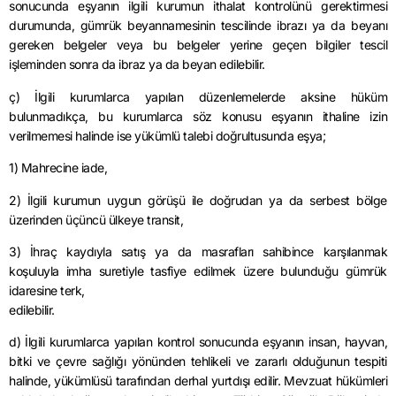
sonucunda eşyanın ilgili kurumun ithalat kontrolünü gerektirmesi
durumunda, gümrük beyannamesinin tescilinde ibrazı ya da beyanı
gereken belgeler veya bu belgeler yerine geçen bilgiler tescil
işleminden sonra da ibraz ya da beyan edilebilir.
ç) İlgili kurumlarca yapılan düzenlemelerde aksine hüküm
bulunmadıkça, bu kurumlarca söz konusu eşyanın ithaline izin
verilmemesi halinde ise yükümlü talebi doğrultusunda eşya;
1) Mahrecine iade,
2) İlgili kurumun uygun görüşü ile doğrudan ya da serbest bölge
üzerinden üçüncü ülkeye transit,
3) İhraç kaydıyla satış ya da masrafları sahibince karşılanmak
koşuluyla imha suretiyle tasfiye edilmek üzere bulunduğu gümrük
idaresine terk,
edilebilir.
d) İlgili kurumlarca yapılan kontrol sonucunda eşyanın insan, hayvan,
bitki ve çevre sağlığı yönünden tehlikeli ve zararlı olduğunun tespiti
halinde, yükümlüsü tarafından derhal yurtdışı edilir. Mevzuat hükümleri