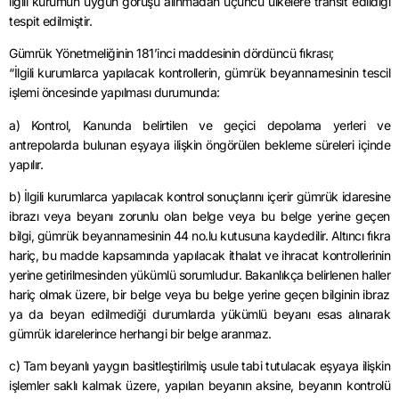
ilgili kurumun uygun görüşü alınmadan üçüncü ülkelere transit edildiği
tespit edilmiştir.
Gümrük Yönetmeliğinin 181’inci maddesinin dördüncü fıkrası;
“İlgili kurumlarca yapılacak kontrollerin, gümrük beyannamesinin tescil
işlemi öncesinde yapılması durumunda:
a) Kontrol, Kanunda belirtilen ve geçici depolama yerleri ve
antrepolarda bulunan eşyaya ilişkin öngörülen bekleme süreleri içinde
yapılır.
b) İlgili kurumlarca yapılacak kontrol sonuçlarını içerir gümrük idaresine
ibrazı veya beyanı zorunlu olan belge veya bu belge yerine geçen
bilgi, gümrük beyannamesinin 44 no.lu kutusuna kaydedilir. Altıncı fıkra
hariç, bu madde kapsamında yapılacak ithalat ve ihracat kontrollerinin
yerine getirilmesinden yükümlü sorumludur. Bakanlıkça belirlenen haller
hariç olmak üzere, bir belge veya bu belge yerine geçen bilginin ibraz
ya da beyan edilmediği durumlarda yükümlü beyanı esas alınarak
gümrük idarelerince herhangi bir belge aranmaz.
c) Tam beyanlı yaygın basitleştirilmiş usule tabi tutulacak eşyaya ilişkin
işlemler saklı kalmak üzere, yapılan beyanın aksine, beyanın kontrolü