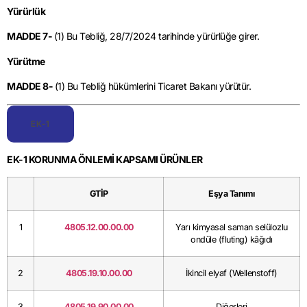
Yürürlük
MADDE 7-
(1) Bu Tebliğ, 28/7/2024 tarihinde yürürlüğe girer.
Yürütme
MADDE 8-
(1) Bu Tebliğ hükümlerini Ticaret Bakanı yürütür.
EK-1
EK-1 KORUNMA ÖNLEMİ KAPSAMI ÜRÜNLER
GTİP
Eşya Tanımı
1
4805.12.00.00.00
Yarı kimyasal saman selülozlu
ondüle (fluting) kâğıdı
2
4805.19.10.00.00
İkincil elyaf (Wellenstoff)
3
4805.19.90.00.00
Diğerleri