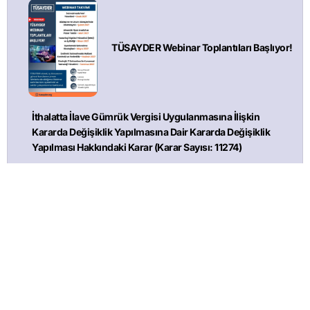
TÜSAYDER Webinar Toplantıları Başlıyor!
İthalatta İlave Gümrük Vergisi Uygulanmasına İlişkin
Kararda Değişiklik Yapılmasına Dair Kararda Değişiklik
Yapılması Hakkındaki Karar (Karar Sayısı: 11274)
Suriye’den Karpuz/ Karpuz Çekirdeği İthalatının
Yasaklanması Hk. – GGM
Sosyal Hizmetler Kanunu ve Bazı Kanunlarda Değişiklik
Yapılmasına Dair Kanun – 7578