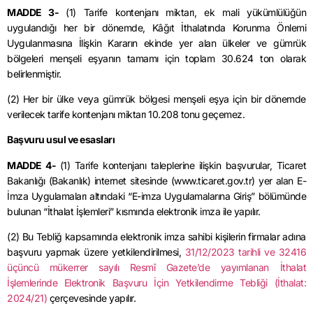
MADDE 3-
(1) Tarife kontenjanı miktarı, ek mali yükümlülüğün
uygulandığı her bir dönemde, Kâğıt İthalatında Korunma Önlemi
Uygulanmasına İlişkin Kararın ekinde yer alan ülkeler ve gümrük
bölgeleri menşeli eşyanın tamamı için toplam 30.624 ton olarak
belirlenmiştir.
(2) Her bir ülke veya gümrük bölgesi menşeli eşya için bir dönemde
verilecek tarife kontenjanı miktarı 10.208 tonu geçemez.
Başvuru usul ve esasları
MADDE 4-
(1) Tarife kontenjanı taleplerine ilişkin başvurular, Ticaret
Bakanlığı (Bakanlık) internet sitesinde (www.ticaret.gov.tr) yer alan E-
İmza Uygulamaları altındaki “E-imza Uygulamalarına Giriş” bölümünde
bulunan “İthalat İşlemleri” kısmında elektronik imza ile yapılır.
(2) Bu Tebliğ kapsamında elektronik imza sahibi kişilerin firmalar adına
başvuru yapmak üzere yetkilendirilmesi,
31/12/2023 tarihli ve 32416
üçüncü mükerrer sayılı Resmî Gazete’de yayımlanan İthalat
İşlemlerinde Elektronik Başvuru İçin Yetkilendirme Tebliği (İthalat:
2024/21)
çerçevesinde yapılır.