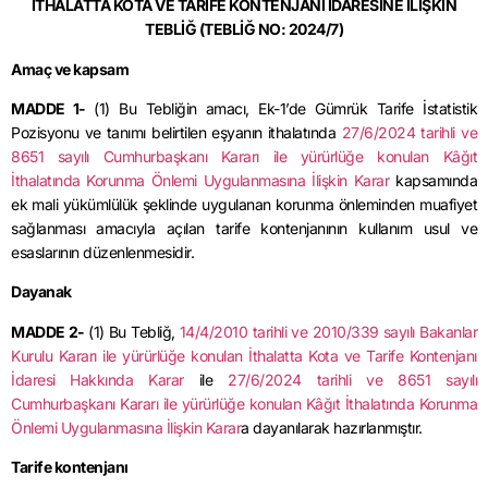
İTHALATTA KOTA VE TARİFE KONTENJANI İDARESİNE İLİŞKİN
TEBLİĞ (TEBLİĞ NO: 2024/7)
Amaç ve kapsam
MADDE 1-
(1) Bu Tebliğin amacı, Ek-1’de Gümrük Tarife İstatistik
Pozisyonu ve tanımı belirtilen eşyanın ithalatında
27/6/2024 tarihli ve
8651 sayılı Cumhurbaşkanı Kararı ile yürürlüğe konulan Kâğıt
İthalatında Korunma Önlemi Uygulanmasına İlişkin Karar
kapsamında
ek mali yükümlülük şeklinde uygulanan korunma önleminden muafiyet
sağlanması amacıyla açılan tarife kontenjanının kullanım usul ve
esaslarının düzenlenmesidir.
Dayanak
MADDE 2-
(1) Bu Tebliğ,
14/4/2010 tarihli ve 2010/339 sayılı Bakanlar
Kurulu Kararı ile yürürlüğe konulan İthalatta Kota ve Tarife Kontenjanı
İdaresi Hakkında Karar
ile
27/6/2024 tarihli ve 8651 sayılı
Cumhurbaşkanı Kararı ile yürürlüğe konulan Kâğıt İthalatında Korunma
Önlemi Uygulanmasına İlişkin Karar
a dayanılarak hazırlanmıştır.
Tarife kontenjanı