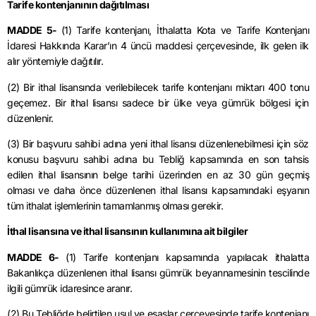
Tarife kontenjanının dağıtılması
MADDE 5-
(1) Tarife kontenjanı, İthalatta Kota ve Tarife Kontenjanı
İdaresi Hakkında Karar’ın 4 üncü maddesi çerçevesinde, ilk gelen ilk
alır yöntemiyle dağıtılır.
(2) Bir ithal lisansında verilebilecek tarife kontenjanı miktarı 400 tonu
geçemez. Bir ithal lisansı sadece bir ülke veya gümrük bölgesi için
düzenlenir.
(3) Bir başvuru sahibi adına yeni ithal lisansı düzenlenebilmesi için söz
konusu başvuru sahibi adına bu Tebliğ kapsamında en son tahsis
edilen ithal lisansının belge tarihi üzerinden en az 30 gün geçmiş
olması ve daha önce düzenlenen ithal lisansı kapsamındaki eşyanın
tüm ithalat işlemlerinin tamamlanmış olması gerekir.
İthal lisansına ve ithal lisansının kullanımına ait bilgiler
MADDE 6-
(1) Tarife kontenjanı kapsamında yapılacak ithalatta
Bakanlıkça düzenlenen ithal lisansı gümrük beyannamesinin tescilinde
ilgili gümrük idaresince aranır.
(2) Bu Tebliğde belirtilen usul ve esaslar çerçevesinde tarife kontenjanı