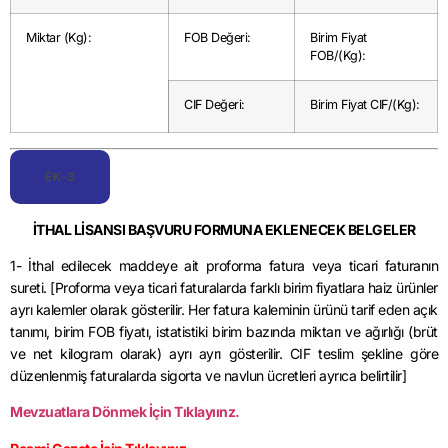
Miktar (Kg):
FOB Değeri:
Birim Fiyat
FOB/(Kg):
CIF Değeri:
Birim Fiyat CIF/(Kg):
EK-3
İTHAL LİSANSI BAŞVURU FORMUNA EKLENECEK BELGELER
1- İthal edilecek maddeye ait proforma fatura veya ticari faturanın
sureti. [Proforma veya ticari faturalarda farklı birim fiyatlara haiz ürünler
ayrı kalemler olarak gösterilir. Her fatura kaleminin ürünü tarif eden açık
tanımı, birim FOB fiyatı, istatistiki birim bazında miktarı ve ağırlığı (brüt
ve net kilogram olarak) ayrı ayrı gösterilir. CIF teslim şekline göre
düzenlenmiş faturalarda sigorta ve navlun ücretleri ayrıca belirtilir]
Mevzuatlara Dönmek İçin Tıklayıınz.