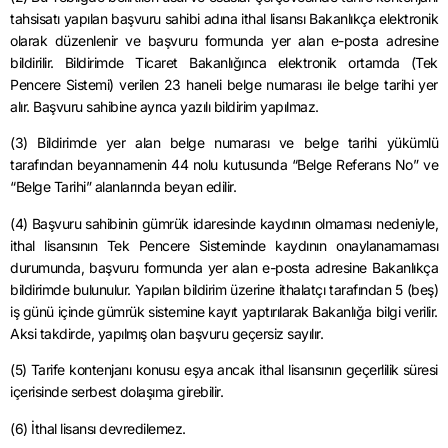
tahsisatı yapılan başvuru sahibi adına ithal lisansı Bakanlıkça elektronik
olarak düzenlenir ve başvuru formunda yer alan e-posta adresine
bildirilir. Bildirimde Ticaret Bakanlığınca elektronik ortamda (Tek
Pencere Sistemi) verilen 23 haneli belge numarası ile belge tarihi yer
alır. Başvuru sahibine ayrıca yazılı bildirim yapılmaz.
(3) Bildirimde yer alan belge numarası ve belge tarihi yükümlü
tarafından beyannamenin 44 nolu kutusunda “Belge Referans No” ve
“Belge Tarihi” alanlarında beyan edilir.
(4) Başvuru sahibinin gümrük idaresinde kaydının olmaması nedeniyle,
ithal lisansının Tek Pencere Sisteminde kaydının onaylanamaması
durumunda, başvuru formunda yer alan e-posta adresine Bakanlıkça
bildirimde bulunulur. Yapılan bildirim üzerine ithalatçı tarafından 5 (beş)
iş günü içinde gümrük sistemine kayıt yaptırılarak Bakanlığa bilgi verilir.
Aksi takdirde, yapılmış olan başvuru geçersiz sayılır.
(5) Tarife kontenjanı konusu eşya ancak ithal lisansının geçerlilik süresi
içerisinde serbest dolaşıma girebilir.
(6) İthal lisansı devredilemez.