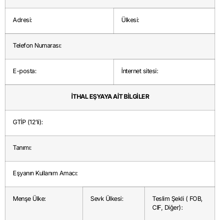
Adresi:
Ülkesi:
Telefon Numarası:
E-posta:
İnternet sitesi:
İTHAL EŞYAYA AİT BİLGİLER
GTİP (12’li):
Tanımı:
Eşyanın Kullanım Amacı:
Menşe Ülke:
Sevk Ülkesi:
Teslim Şekli ( FOB,
CIF, Diğer):