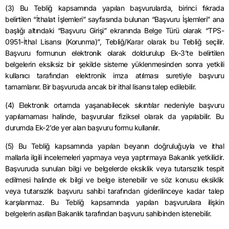
(3) Bu Tebliğ kapsamında yapılan başvurularda, birinci fıkrada
belirtilen “İthalat İşlemleri” sayfasında bulunan “Başvuru İşlemleri” ana
başlığı altındaki “Başvuru Girişi” ekranında Belge Türü olarak “TPS-
0951-İthal Lisansı (Korunma)”, Tebliğ/Karar olarak bu Tebliğ seçilir.
Başvuru formunun elektronik olarak doldurulup Ek-3’te belirtilen
belgelerin eksiksiz bir şekilde sisteme yüklenmesinden sonra yetkili
kullanıcı tarafından elektronik imza atılması suretiyle başvuru
tamamlanır. Bir başvuruda ancak bir ithal lisansı talep edilebilir.
(4) Elektronik ortamda yaşanabilecek sıkıntılar nedeniyle başvuru
yapılamaması halinde, başvurular fiziksel olarak da yapılabilir. Bu
durumda Ek-2’de yer alan başvuru formu kullanılır.
(5) Bu Tebliğ kapsamında yapılan beyanın doğruluğuyla ve ithal
mallarla ilgili incelemeleri yapmaya veya yaptırmaya Bakanlık yetkilidir.
Başvuruda sunulan bilgi ve belgelerde eksiklik veya tutarsızlık tespit
edilmesi halinde ek bilgi ve belge istenebilir ve söz konusu eksiklik
veya tutarsızlık başvuru sahibi tarafından giderilinceye kadar talep
karşılanmaz. Bu Tebliğ kapsamında yapılan başvurulara ilişkin
belgelerin asılları Bakanlık tarafından başvuru sahibinden istenebilir.