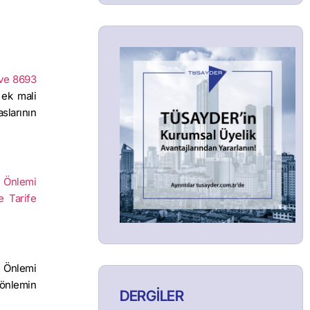
 ve 8693
ek mali
slarının
a Önlemi
e Tarife
a Önlemi
 önlemin
DERGİLER