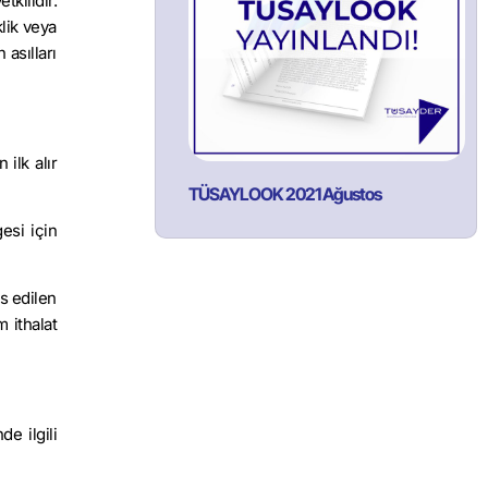
kilidir.
klik veya
 asılları
ilk alır
TÜSAYLOOK 2021 Ağustos
esi için
s edilen
 ithalat
e ilgili