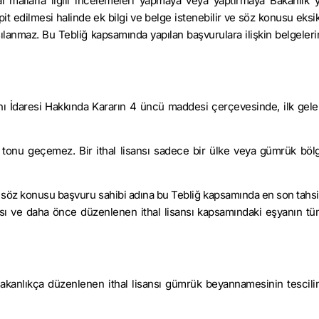
mallarla ilgili incelemeleri yapmaya veya yaptırmaya Bakanlık yet
pit edilmesi halinde ek bilgi ve belge istenebilir ve söz konusu eksi
şılanmaz. Bu Tebliğ kapsamında yapılan başvurulara ilişkin belgelerin
janı İdaresi Hakkında Kararın 4 üncü maddesi çerçevesinde, ilk gelen 
200 tonu geçemez. Bir ithal lisansı sadece bir ülke veya gümrük bölg
çin söz konusu başvuru sahibi adına bu Tebliğ kapsamında en son tahsi
ası ve daha önce düzenlenen ithal lisansı kapsamındaki eşyanın tüm
Bakanlıkça düzenlenen ithal lisansı gümrük beyannamesinin tescilind