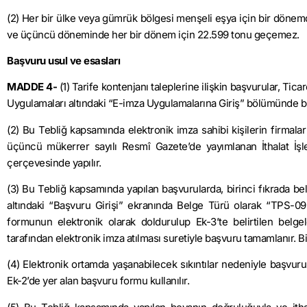
(2) Her bir ülke veya gümrük bölgesi menşeli eşya için bir dönemd
ve üçüncü döneminde her bir dönem için 22.599 tonu geçemez.
Başvuru usul ve esasları
MADDE 4-
(1) Tarife kontenjanı taleplerine ilişkin başvurular, Tica
Uygulamaları altındaki “E-imza Uygulamalarına Giriş” bölümünde bulu
(2) Bu Tebliğ kapsamında elektronik imza sahibi kişilerin firmala
üçüncü mükerrer sayılı Resmî Gazete’de yayımlanan İthalat İşlem
çerçevesinde yapılır.
(3) Bu Tebliğ kapsamında yapılan başvurularda, birinci fıkrada beli
altındaki “Başvuru Girişi” ekranında Belge Türü olarak “TPS-095
formunun elektronik olarak doldurulup Ek-3’te belirtilen belgel
tarafından elektronik imza atılması suretiyle başvuru tamamlanır. Bir 
(4) Elektronik ortamda yaşanabilecek sıkıntılar nedeniyle başvuru
Ek-2’de yer alan başvuru formu kullanılır.