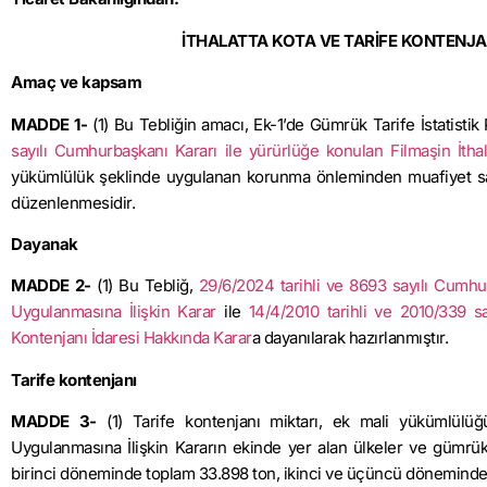
İTHALATTA KOTA VE TARİFE KONTENJANI 
Amaç ve kapsam
MADDE 1-
(1) Bu Tebliğin amacı, Ek-1’de Gümrük Tarife İstatistik
sayılı Cumhurbaşkanı Kararı ile yürürlüğe konulan Filmaşin İth
yükümlülük şeklinde uygulanan korunma önleminden muafiyet sağl
düzenlenmesidir.
Dayanak
MADDE 2-
(1) Bu Tebliğ,
29/6/2024 tarihli ve 8693 sayılı Cumhu
Uygulanmasına İlişkin Karar
ile
14/4/2010 tarihli ve 2010/339 sa
Kontenjanı İdaresi Hakkında Karar
a dayanılarak hazırlanmıştır.
Tarife kontenjanı
MADDE 3-
(1) Tarife kontenjanı miktarı, ek mali yükümlül
Uygulanmasına İlişkin Kararın ekinde yer alan ülkeler ve gümrük
birinci döneminde toplam 33.898 ton, ikinci ve üçüncü döneminde h