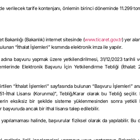
e verilecek tarife kontenjanı, önlemin birinci döneminde 11.299 tonu
ret Bakanlığı (Bakanlık) internet sitesinde (
www.ticaret.gov.tr
) yer al
nan “İthalat İşlemleri” kısmında elektronik imza ile yapılır.
r adına başvuru yapmak üzere yetkilendirilmesi, 31/12/2023 tarihli 
lerinde Elektronik Başvuru İçin Yetkilendirme Tebliği (İthalat: 
rtilen “İthalat İşlemleri” sayfasında bulunan “Başvuru İşlemleri” ana
1-İthal Lisansı (Korunma)”, Tebliğ/Karar olarak bu Tebliğ seçilir.
erin eksiksiz bir şekilde sisteme yüklenmesinden sonra yetkili k
başvuruda ancak bir ithal lisansı talep edilebilir.
 yapılamaması halinde, başvurular fiziksel olarak da yapılabilir. Bu