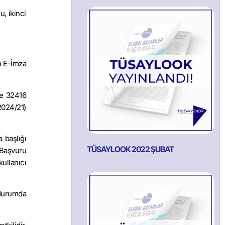
, ikinci
an E-İmza
ve 32416
2024/21)
 başlığı
TÜSAYLOOK 2022 ŞUBAT
 Başvuru
ullanıcı
 durumda