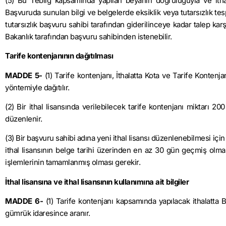
(5) Bu Tebliğ kapsamında yapılan beyanın doğruluğuyla ve ithal 
Başvuruda sunulan bilgi ve belgelerde eksiklik veya tutarsızlık tes
tutarsızlık başvuru sahibi tarafından giderilinceye kadar talep kar
Bakanlık tarafından başvuru sahibinden istenebilir.
Tarife kontenjanının dağıtılması
MADDE 5-
(1) Tarife kontenjanı, İthalatta Kota ve Tarife Konten
yöntemiyle dağıtılır.
(2) Bir ithal lisansında verilebilecek tarife kontenjanı miktarı 
düzenlenir.
(3) Bir başvuru sahibi adına yeni ithal lisansı düzenlenebilmesi i
ithal lisansının belge tarihi üzerinden en az 30 gün geçmiş olm
işlemlerinin tamamlanmış olması gerekir.
İthal lisansına ve ithal lisansının kullanımına ait bilgiler
MADDE 6-
(1) Tarife kontenjanı kapsamında yapılacak ithalatta 
gümrük idaresince aranır.