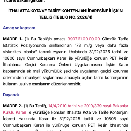
Ticaret Bakanlığından:
İTHALATTA KOTA VE TARİFE KONTENJANI İDARESİNE İLİŞKİN
TEBLİĞ (TEBLİĞ NO: 2026/4)
Amaç ve kapsam
MADDE 1-
(1) Bu Tebliğin amacı,
3907.61.00.00.00
Gümrük Tarife
İstatistik Pozisyonunda sınıflandırılan “78 ml/g veya daha fazla
viskozitesi olanlar” tanımlı eşyanın ithalatında
31/12/2025
tarihli ve
10806 sayılı Cumhurbaşkanı Kararı ile yürürlüğe konulan PET Resin
İthalatında Geçici Korunma Önlemi Uygulanmasına İlişkin Karar
kapsamında ek mali yükümlülük şeklinde uygulanan geçici korunma
önleminden muafiyet sağlanması amacıyla açılan tarife kontenjanının
kullanım usul ve esaslarının düzenlenmesidir.
Dayanak
MADDE 2-
(1) Bu Tebliğ,
14/4/2010
tarihli ve 2010/339 sayılı Bakanlar
Kurulu Kararı
ile yürürlüğe konulan İthalatta Kota ve Tarife Kontenjanı
İdaresi Hakkında Karar ile 31/12/2025 tarihli ve 10806 sayılı
Cumhurbaşkanı Kararı ile yürürlüğe konulan PET Resin İthalatında