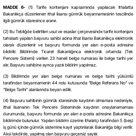
MADDE 6-
(1) Tarife kontenjanı kapsamında yapılacak ithalatta
Bakanlıkça düzenlenen ithal lisansı gümrük beyannamesinin tescilinde
ilgili gümrük idaresince aranır.
(2) Bu Tebliğde belirtilen usul ve esaslar çerçevesinde tarife kontenjanı
tahsisatı yapılan başvuru sahibi adına ithal lisansı Bakanlıkça elektronik
olarak düzenlenir ve başvuru formunda yer alan e-posta adresine
bildirilir. Bildirimde Ticaret Bakanlığınca elektronik ortamda (Tek
Pencere Sistemi) verilen 23 haneli belge numarası ile belge tarihi yer
alır. Başvuru sahibine ayrıca yazılı bildirim yapılmaz.
(3) Bildirimde yer alan belge numarası ve belge tarihi yükümlü
tarafından beyannamenin 44
nolu
kutusunda “Belge Referans No” ve
“Belge Tarihi” alanlarında beyan edilir.
(4) Başvuru sahibinin gümrük idaresinde kaydının olmaması nedeniyle,
ithal lisansının Tek Pencere Sisteminde kaydının onaylanamaması
durumunda, başvuru formunda yer alan e-posta adresine Bakanlıkça
bildirimde bulunulur. Yapılan bildirim üzerine ithalatçı tarafından 5 (beş)
iş günü içinde gümrük sistemine kayıt yaptırılarak Bakanlığa bilgi verilir.
Aksi takdirde, yapılmış olan başvuru geçersiz sayılır.