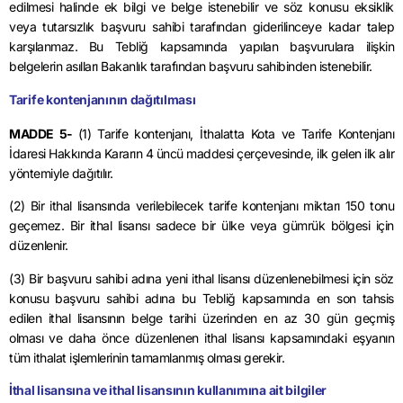
edilmesi halinde ek bilgi ve belge istenebilir ve söz konusu eksiklik
veya tutarsızlık başvuru sahibi tarafından giderilinceye kadar talep
karşılanmaz. Bu Tebliğ kapsamında yapılan başvurulara ilişkin
belgelerin asılları Bakanlık tarafından başvuru sahibinden istenebilir.
Tarife kontenjanının dağıtılması
MADDE 5-
(1) Tarife kontenjanı, İthalatta Kota ve Tarife Kontenjanı
İdaresi Hakkında Kararın 4 üncü maddesi çerçevesinde, ilk gelen ilk alır
yöntemiyle dağıtılır.
(2) Bir ithal lisansında verilebilecek tarife kontenjanı miktarı 150 tonu
geçemez. Bir ithal lisansı sadece bir ülke veya gümrük bölgesi için
düzenlenir.
(3) Bir başvuru sahibi adına yeni ithal lisansı düzenlenebilmesi için söz
konusu başvuru sahibi adına bu Tebliğ kapsamında en son tahsis
edilen ithal lisansının belge tarihi üzerinden en az 30 gün geçmiş
olması ve daha önce düzenlenen ithal lisansı kapsamındaki eşyanın
tüm ithalat işlemlerinin tamamlanmış olması gerekir.
İthal lisansına ve ithal lisansının kullanımına ait bilgiler