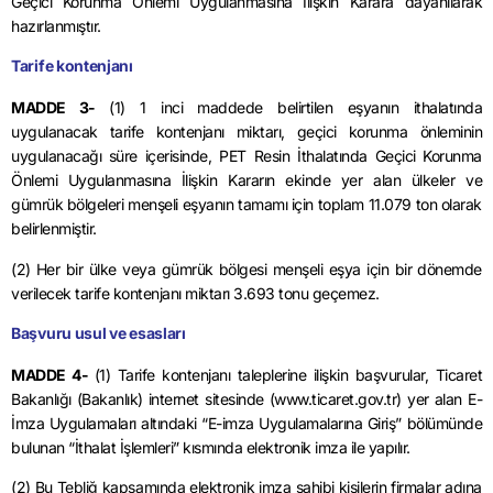
Geçici Korunma Önlemi Uygulanmasına İlişkin Karara dayanılarak
hazırlanmıştır.
Tarife kontenjanı
MADDE 3-
(1) 1 inci maddede belirtilen eşyanın ithalatında
uygulanacak tarife kontenjanı miktarı, geçici korunma önleminin
uygulanacağı süre içerisinde, PET Resin İthalatında Geçici Korunma
Önlemi Uygulanmasına İlişkin Kararın ekinde yer alan ülkeler ve
gümrük bölgeleri menşeli eşyanın tamamı için toplam 11.079 ton olarak
belirlenmiştir.
(2) Her bir ülke veya gümrük bölgesi menşeli eşya için bir dönemde
verilecek tarife kontenjanı miktarı 3.693 tonu geçemez.
Başvuru usul ve esasları
MADDE 4-
(1) Tarife kontenjanı taleplerine ilişkin başvurular, Ticaret
Bakanlığı (Bakanlık) internet sitesinde (www.ticaret.gov.tr) yer alan E-
İmza Uygulamaları altındaki “E-imza Uygulamalarına Giriş” bölümünde
bulunan “İthalat İşlemleri” kısmında elektronik imza ile yapılır.
(2) Bu Tebliğ kapsamında elektronik imza sahibi kişilerin firmalar adına