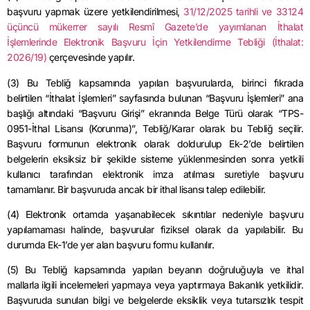
başvuru yapmak üzere yetkilendirilmesi,
31/12/2025
tarihli ve 33124
üçüncü mükerrer sayılı Resmî Gazete’de yayımlanan İthalat
İşlemlerinde Elektronik Başvuru İçin Yetkilendirme Tebliği (İthalat:
2026/19)
çerçevesinde yapılır.
(3) Bu Tebliğ kapsamında yapılan başvurularda, birinci fıkrada
belirtilen “İthalat İşlemleri” sayfasında bulunan “Başvuru İşlemleri” ana
başlığı altındaki “Başvuru Girişi” ekranında Belge Türü olarak “TPS-
0951-İthal Lisansı (Korunma)”, Tebliğ/Karar olarak bu Tebliğ seçilir.
Başvuru formunun elektronik olarak doldurulup Ek-2’de belirtilen
belgelerin eksiksiz bir şekilde sisteme yüklenmesinden sonra yetkili
kullanıcı tarafından elektronik imza atılması suretiyle başvuru
tamamlanır. Bir başvuruda ancak bir ithal lisansı talep edilebilir.
(4) Elektronik ortamda yaşanabilecek sıkıntılar nedeniyle başvuru
yapılamaması halinde, başvurular fiziksel olarak da yapılabilir. Bu
durumda Ek-1’de yer alan başvuru formu kullanılır.
(5) Bu Tebliğ kapsamında yapılan beyanın doğruluğuyla ve ithal
mallarla ilgili incelemeleri yapmaya veya yaptırmaya Bakanlık yetkilidir.
Başvuruda sunulan bilgi ve belgelerde eksiklik veya tutarsızlık tespit