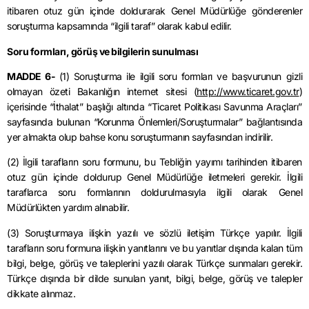
itibaren otuz gün içinde doldurarak Genel Müdürlüğe gönderenler
soruşturma kapsamında “ilgili taraf” olarak kabul edilir.
Soru formları, görüş ve bilgilerin sunulması
MADDE 6-
(1) Soruşturma ile ilgili soru formları ve başvurunun gizli
olmayan özeti Bakanlığın internet sitesi (
http://www.ticaret.gov.tr
)
içerisinde “İthalat” başlığı altında “Ticaret Politikası Savunma Araçları”
sayfasında bulunan “Korunma Önlemleri/Soruşturmalar” bağlantısında
yer almakta olup bahse konu soruşturmanın sayfasından indirilir.
(2) İlgili tarafların soru formunu, bu Tebliğin yayımı tarihinden itibaren
otuz gün içinde doldurup Genel Müdürlüğe iletmeleri gerekir. İlgili
taraflarca soru formlarının doldurulmasıyla ilgili olarak Genel
Müdürlükten yardım alınabilir.
(3) Soruşturmaya ilişkin yazılı ve sözlü iletişim Türkçe yapılır. İlgili
tarafların soru formuna ilişkin yanıtlarını ve bu yanıtlar dışında kalan tüm
bilgi, belge, görüş ve taleplerini yazılı olarak Türkçe sunmaları gerekir.
Türkçe dışında bir dilde sunulan yanıt, bilgi, belge, görüş ve talepler
dikkate alınmaz.