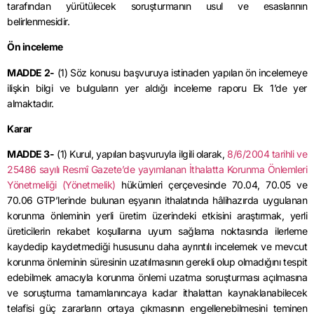
tarafından yürütülecek soruşturmanın usul ve esaslarının
belirlenmesidir.
Ön inceleme
MADDE 2-
(1) Söz konusu başvuruya istinaden yapılan ön incelemeye
ilişkin bilgi ve bulguların yer aldığı inceleme raporu Ek 1’de yer
almaktadır.
Karar
MADDE 3-
(1) Kurul, yapılan başvuruyla ilgili olarak,
8/6/2004 tarihli ve
25486 sayılı Resmî Gazete’de yayımlanan İthalatta Korunma Önlemleri
Yönetmeliği (Yönetmelik)
hükümleri çerçevesinde 70.04, 70.05 ve
70.06 GTP’lerinde bulunan eşyanın ithalatında hâlihazırda uygulanan
korunma önleminin yerli üretim üzerindeki etkisini araştırmak, yerli
üreticilerin rekabet koşullarına uyum sağlama noktasında ilerleme
kaydedip kaydetmediği hususunu daha ayrıntılı incelemek ve mevcut
korunma önleminin süresinin uzatılmasının gerekli olup olmadığını tespit
edebilmek amacıyla korunma önlemi uzatma soruşturması açılmasına
ve soruşturma tamamlanıncaya kadar ithalattan kaynaklanabilecek
telafisi güç zararların ortaya çıkmasının engellenebilmesini teminen