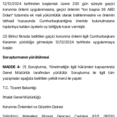
12/12/2024 tarihinden başlamak üzere 200 gün süreyle geçici
korunma önlemi uygulanmasına, geçici önlemin “ton başına 36 ABD
Doları” tutarında ek mali yükümlülük olarak belirlenmesine ve önlemin
istihsali hususunda Cumhurbaşkanlığına öneride bulunulmasına
toplantıya katılan üyelerin oy birliğiyle karar vermiştir.
(2) Birinci fıkrada belirtilen geçici korunma önlemi ilgili Cumhurbaşkanı
Kararının yürürlüğe girmesiyle 12/12/2024 tarihinde uygulanmaya
başlar.
Soruşturmanın yürütülmesi
MADDE 4-
(1) Soruşturma, Yönetmeliğin ilgili hükümleri kapsamında
Genel Müdürlük tarafından yürütülür. Soruşturma ile ilgili tüm
yazışmalar aşağıda belirtilen yetkili merci ile yapılır:
T.C. Ticaret Bakanlığı
İthalat Genel Müdürlüğü
Korunma Önlemleri ve Gözetim Dairesi
Söğütözü Mahallesi Nizami Gencevi Caddesi 63/1 06530