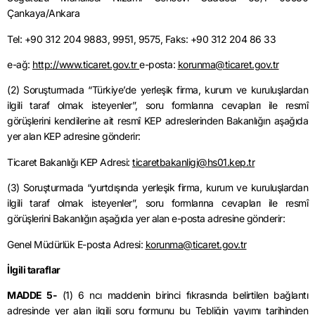
Çankaya/Ankara
Tel: +90 312 204 9883, 9951, 9575, Faks: +90 312 204 86 33
e-ağ:
http://www.ticaret.gov.tr
e-posta:
korunma@ticaret.gov.tr
(2) Soruşturmada “Türkiye’de yerleşik firma, kurum ve kuruluşlardan
ilgili taraf olmak isteyenler”, soru formlarına cevapları ile resmî
görüşlerini kendilerine ait resmî KEP adreslerinden Bakanlığın aşağıda
yer alan KEP adresine gönderir:
Ticaret Bakanlığı KEP Adresi:
ticaretbakanligi@hs01.kep.tr
(3) Soruşturmada “yurtdışında yerleşik firma, kurum ve kuruluşlardan
ilgili taraf olmak isteyenler”, soru formlarına cevapları ile resmî
görüşlerini Bakanlığın aşağıda yer alan e-posta adresine gönderir:
Genel Müdürlük E-posta Adresi:
korunma@ticaret.gov.tr
İlgili taraflar
MADDE 5-
(1) 6 ncı maddenin birinci fıkrasında belirtilen bağlantı
adresinde yer alan ilgili soru formunu bu Tebliğin yayımı tarihinden