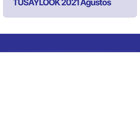
TÜSAYLOOK 2021 Ağustos
Bülltenimize Abone Olun!
Satınalma ve tedarik yönetimi faaliyetlerine ilişkin güncel
içeriklerden ilk sizin haberiniz olması için bülten aboneliğine
kaydolun!
ABONE OL!
*
Abone Ol
butonunu tıklayarak, Şartlarımızı kabul etmiş olursunuz.