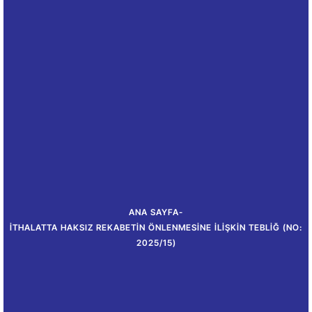
ANA SAYFA
-
İTHALATTA HAKSIZ REKABETIN ÖNLENMESINE İLIŞKIN TEBLIĞ (NO:
2025/15)