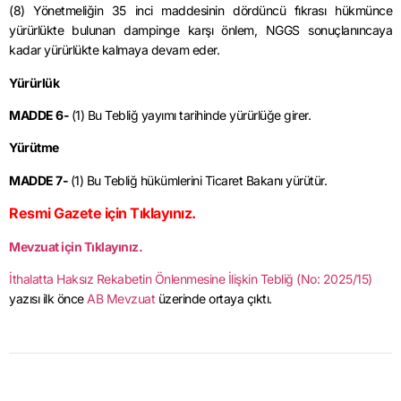
(8) Yönetmeliğin 35 inci maddesinin dördüncü fıkrası hükmünce
yürürlükte bulunan
dampinge
karşı önlem, NGGS sonuçlanıncaya
kadar yürürlükte kalmaya devam eder.
Yürürlük
MADDE 6-
(1) Bu Tebliğ yayımı tarihinde yürürlüğe girer.
Yürütme
MADDE 7-
(1) Bu Tebliğ hükümlerini Ticaret Bakanı yürütür.
Resmi Gazete için Tıklayınız.
Mevzuat için Tıklayınız.
İthalatta Haksız Rekabetin Önlenmesine İlişkin Tebliğ (No: 2025/15)
yazısı ilk önce
AB Mevzuat
üzerinde ortaya çıktı.