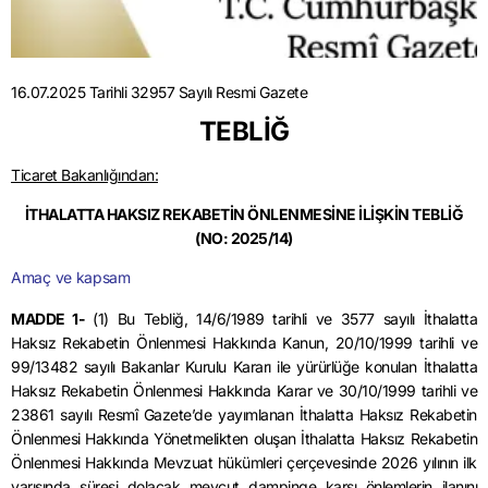
16.07.2025 Tarihli 32957 Sayılı Resmi Gazete
TEBLİĞ
Ticaret Bakanlığından:
İTHALATTA HAKSIZ REKABETİN ÖNLENMESİNE İLİŞKİN TEBLİĞ
(NO: 2025/14)
Amaç ve kapsam
MADDE 1-
(1) Bu Tebliğ,
14/6/1989
tarihli ve 3577 sayılı İthalatta
Haksız Rekabetin Önlenmesi Hakkında Kanun, 20/10/1999 tarihli ve
99/13482 sayılı Bakanlar Kurulu Kararı ile yürürlüğe konulan İthalatta
Haksız Rekabetin Önlenmesi Hakkında Karar ve 30/10/1999 tarihli ve
23861 sayılı Resmî Gazete’de yayımlanan İthalatta Haksız Rekabetin
Önlenmesi Hakkında Yönetmelikten oluşan İthalatta Haksız Rekabetin
Önlenmesi Hakkında Mevzuat hükümleri çerçevesinde 2026 yılının ilk
yarısında süresi dolacak mevcut dampinge karşı önlemlerin ilanını