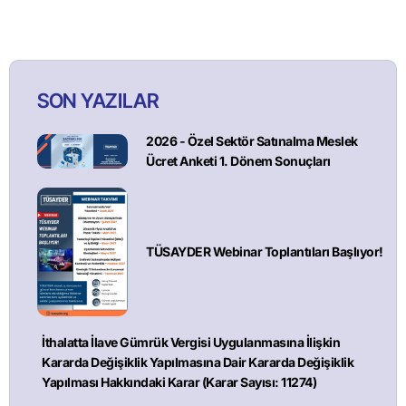
SON YAZILAR
2026 - Özel Sektör Satınalma Meslek
Ücret Anketi 1. Dönem Sonuçları
TÜSAYDER Webinar Toplantıları Başlıyor!
İthalatta İlave Gümrük Vergisi Uygulanmasına İlişkin
Kararda Değişiklik Yapılmasına Dair Kararda Değişiklik
Yapılması Hakkındaki Karar (Karar Sayısı: 11274)