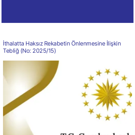
İthalatta Haksız Rekabetin Önlenmesine İlişkin
Tebliğ (No: 2025/15)