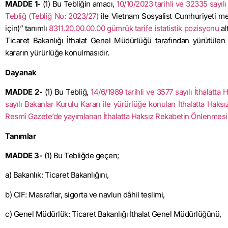
MADDE 1-
(1) Bu Tebliğin amacı,
10/10/2023 tarihli ve 32335 sayı
Tebliğ (Tebliğ No: 2023/27)
ile Vietnam Sosyalist Cumhuriyeti men
için)” tanımlı
8311.20.00.00.00 gümrük tarife istatistik pozisyonu
al
Ticaret Bakanlığı İthalat Genel Müdürlüğü tarafından yürütüle
kararın yürürlüğe konulmasıdır.
Dayanak
MADDE 2-
(1) Bu Tebliğ,
14/6/1989 tarihli ve 3577 sayılı İthalat
sayılı Bakanlar Kurulu Kararı ile yürürlüğe konulan İthalatta Ha
Resmî Gazete’de yayımlanan İthalatta Haksız Rekabetin Önlenmes
Tanımlar
MADDE 3-
(1) Bu Tebliğde geçen;
a) Bakanlık: Ticaret Bakanlığını,
b) CIF: Masraflar, sigorta ve navlun dâhil teslimi,
c) Genel Müdürlük: Ticaret Bakanlığı İthalat Genel Müdürlüğünü,