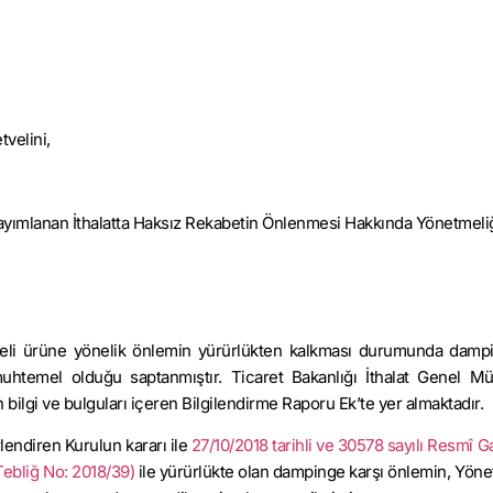
velini,
 yayımlanan İthalatta Haksız Rekabetin Önlenmesi Hakkında Yönetmeliğ
li ürüne yönelik önlemin yürürlükten kalkması durumunda damp
temel olduğu saptanmıştır. Ticaret Bakanlığı İthalat Genel M
ilgi ve bulguları içeren Bilgilendirme Raporu Ek’te yer almaktadır.
lendiren Kurulun kararı ile
27/10/2018 tarihli ve 30578 sayılı Resmî G
Tebliğ No: 2018/39)
ile yürürlükte olan dampinge karşı önlemin, Yöne