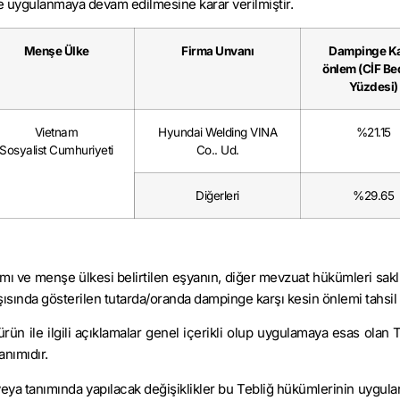
 uygulanmaya devam edilmesine karar verilmiştir.
Menşe Ülke
Firma Unvanı
Dampinge Ka
önlem (CİF Be
Yüzdesi)
Vietnam
Hyundai Welding VINA
%21.15
Sosyalist Cumhuriyeti
Co.. Ud.
Diğerleri
%29.65
mı ve menşe ülkesi belirtilen eşyanın, diğer mevzuat hükümleri sakl
rşısında gösterilen tutarda/oranda dampinge karşı kesin önlemi tahsil 
ün ile ilgili açıklamalar genel içerikli olup uygulamaya esas olan
anımıdır.
eya tanımında yapılacak değişiklikler bu Tebliğ hükümlerinin uygul