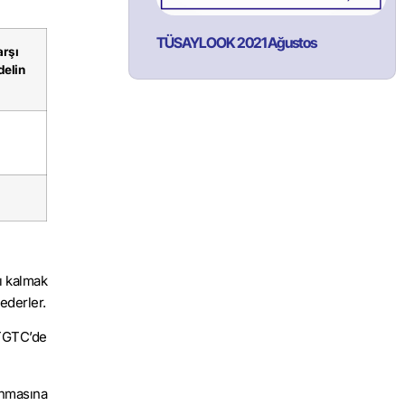
TÜSAYLOOK 2021 Ağustos
rşı
delin
ı kalmak
ederler.
 TGTC’de
anmasına