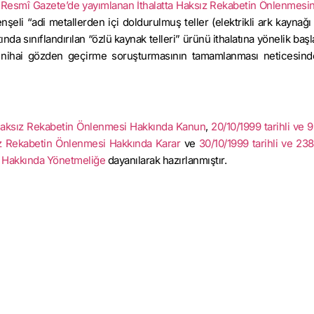
lı Resmî Gazete’de yayımlanan İthalatta Haksız Rekabetin Önlenmesine
şeli “adi metallerden içi doldurulmuş teller (elektrikli ark kaynağ
tında sınıflandırılan “özlü kaynak telleri” ürünü ithalatına yönelik başl
n nihai gözden geçirme soruşturmasının tamamlanması neticesind
ta Haksız Rekabetin Önlenmesi Hakkında Kanun
,
20/10/1999 tarihli ve 
ksız Rekabetin Önlenmesi Hakkında Karar
ve
30/10/1999 tarihli ve 238
i Hakkında Yönetmeliğe
dayanılarak hazırlanmıştır.