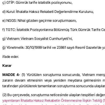
ç) GTİP: Gümrük tarife istatistik pozisyonunu,
d) Kurul: İthalatta Haksız Rekabeti Değerlendirme Kurulunu,
e) NGGS: Nihai gözden geçirme soruşturmasını,
f) TGTC: İstatistik Pozisyonlarına Bölünmüş Türk Gümrük Tarife Cet
g) Vietnam: Vietnam Sosyalist Cumhuriyeti’ni,
ğ) Yönetmelik: 30/10/1999 tarihli ve 23861 sayılı Resmî Gazete’de
ifade eder.
Karar
MADDE 4-
(1) Yürütülen soruşturma sonucunda, Vietnam menşe
zararın devam etmesinin veya yeniden meydana gelmesinin muh
tarafından yürütülerek tamamlanan soruşturma sonucunda ulaşılan b
(2) Bu çerçevede, soruşturma neticesinde ulaşılan tespitleri değer
yayımlanan İthalatta Haksız Rekabetin Önlenmesine İlişkin Tebliğ (