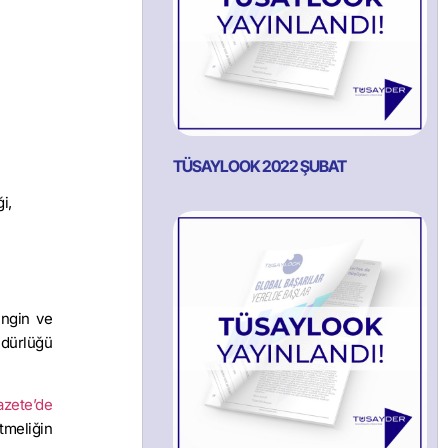
TÜSAYLOOK 2022 ŞUBAT
i,
ingin ve
üdürlüğü
azete’de
tmeliğin