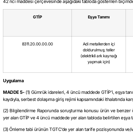
42 nci maddesi çerçevesinde aşağıdaki tabloda gösterilen biçimde
GTİP
Eşya Tanımı
8311.20.00.00.00
Adi metallerden içi
doldurulmuş; teller
(elektrikli ark kaynağı
yapmak için)
Uygulama
MADDE 5-
(1) Gümrük idareleri, 4 üncü maddede GTİP’i, eşya tanı
kaydıyla, serbest dolaşıma giriş rejimi kapsamındaki ithalatında ka
(2) Bilgilendirme Raporunda soruşturma konusu ürün ve benzer ür
yer alan GTİP ve 4 üncü maddede yer alan tabloda belirtilen eşya t
(3) Önleme tabi ürünün TGTC’de yer alan tarife pozisyonunda ve/v