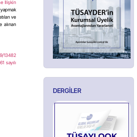
 İlişkin
ı yapmak
atılan ve
e alınan
99/13482
61 sayılı
DERGİLER