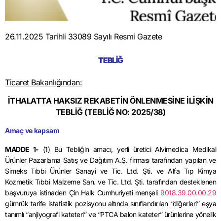
26.11.2025 Tarihli 33089 Sayılı Resmi Gazete
TEBLİĞ
Ticaret Bakanlığından:
İTHALATTA HAKSIZ REKABETİN ÖNLENMESİNE İLİŞKİN
TEBLİĞ (TEBLİĞ NO: 2025/38)
Amaç ve kapsam
MADDE 1-
(1) Bu Tebliğin amacı, yerli üretici Alvimedica Medikal
Ürünler Pazarlama Satış ve Dağıtım A.Ş. firması tarafından yapılan ve
Simeks Tıbbi Ürünler Sanayi ve Tic. Ltd. Şti. ve Alfa Tıp Kimya
Kozmetik Tıbbi Malzeme San. ve Tic. Ltd. Şti. tarafından desteklenen
başvuruya istinaden Çin Halk Cumhuriyeti menşeli
9018.39.00.00.29
gümrük tarife istatistik pozisyonu altında sınıflandırılan “diğerleri” eşya
tanımlı “anjiyografi kateteri” ve “PTCA balon kateter” ürünlerine yönelik