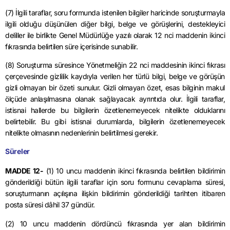
(7) İlgili taraflar, soru formunda istenilen bilgiler haricinde soruşturmayla
ilgili olduğu düşünülen diğer bilgi, belge ve görüşlerini, destekleyici
deliller ile birlikte Genel Müdürlüğe yazılı olarak 12 nci maddenin ikinci
fıkrasında belirtilen süre içerisinde sunabilir.
(8) Soruşturma süresince Yönetmeliğin 22 nci maddesinin ikinci fıkrası
çerçevesinde gizlilik kaydıyla verilen her türlü bilgi, belge ve görüşün
gizli olmayan bir özeti sunulur. Gizli olmayan özet, esas bilginin makul
ölçüde anlaşılmasına olanak sağlayacak ayrıntıda olur. İlgili taraflar,
istisnai hallerde bu bilgilerin özetlenemeyecek nitelikte olduklarını
belirtebilir. Bu gibi istisnai durumlarda, bilgilerin özetlenemeyecek
nitelikte olmasının nedenlerinin belirtilmesi gerekir.
Süreler
MADDE 12-
(1) 10 uncu maddenin ikinci fıkrasında belirtilen bildirimin
gönderildiği bütün ilgili taraflar için soru formunu cevaplama süresi,
soruşturmanın açılışına ilişkin bildirimin gönderildiği tarihten itibaren
posta süresi dâhil 37 gündür.
(2) 10 uncu maddenin dördüncü fıkrasında yer alan bildirimin