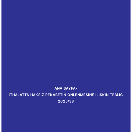
ANA SAYFA
-
İTHALATTA HAKSIZ REKABETIN ÖNLENMESINE İLIŞKIN TEBLIĞ
2025/38