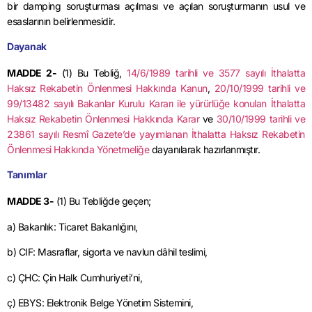
bir
damping
soruşturması açılması ve açılan soruşturmanın usul ve
esaslarının belirlenmesidir.
Dayanak
MADDE 2-
(1) Bu Tebliğ,
14/6/1989
tarihli ve 3577 sayılı İthalatta
Haksız Rekabetin Önlenmesi Hakkında Kanun
,
20/10/1999 tarihli ve
99/13482 sayılı Bakanlar Kurulu
Kararı ile yürürlüğe konulan İthalatta
Haksız Rekabetin Önlenmesi Hakkında Karar
ve
30/10/1999 tarihli ve
23861 sayılı Resmî Gazete’de yayımlanan İthalatta Haksız Rekabetin
Önlenmesi Hakkında Yönetmeliğe
dayanılarak hazırlanmıştır.
Tanımlar
MADDE 3-
(1) Bu Tebliğde geçen;
a) Bakanlık: Ticaret Bakanlığını,
b) CIF: Masraflar, sigorta ve navlun dâhil teslimi,
c) ÇHC: Çin Halk Cumhuriyeti’ni,
ç) EBYS: Elektronik Belge Yönetim Sistemini,