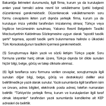
Bakanlığa iletmeleri durumunda, ilgili firma, kurum ya da kuruluşların
anılan yasal temsilci adına resmî bir vekâletname (yetki belgesi)
düzenlemesi gerekmektedir. Düzenlenecek vekâletnamenin soru
formu cevaplarını ileten yurt dışında yerleşik firma, kurum ya da
kuruluşun imza yetkilisi tarafından imzalanmış olması; Türkçe veya
İngilizce tercümesinin sunulması, Yabancı Resmî Belgelerin Tasdiki
Mecburiyetinin Kaldırılması Sözleşmesine uygun olarak “apostil tasdik
şerhi” taşıması, apostil tasdik şerhi bulunmaması halinde o ülkedeki
Türk Konsolosluğunun tasdikini içermesi gerekmektedir.
(5) Soruşturmaya ilişkin yazılı ve sözlü iletişim Türkçe yapılır. Soru
formuna yanıtlar hariç olmak üzere, Türkçe dışında bir dilde sunulan
hiçbir bilgi, belge, görüş ve talep dikkate alınmaz.
(6) İlgili taraflarca soru formuna verilen cevaplar, soruşturmayla ilgili
sunulan diğer bilgi, belge, görüş ve destekleyici deliller aksi
belirtilmedikçe yazılı olarak sunulur. Yazılı sunumlarda ilgili tarafların isim
ve ünvanı, adres bilgileri, elektronik posta adresi, telefon numaraları
belirtilir. “Türkiye’de yerleşik firma, kurum ve kuruluşlardan ilgili taraf
olmak isteyenler” tarafından yazılı sunumlarda kendilerine ait KEP
adresleri de belirtilir.