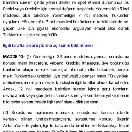
belirtilen süreler içinde yeterli deliller ile ispat etmesi durumunda bu
üretici veya üreticiler için normal değerin tespitinde Yönetmeliğin 5 inci
maddesi, aksi takdirde Yönetmeliğin 7 nci maddesi hükümleri
uygulanır.
Yönetmeliğin 7 nci maddesi hükümlerinin tatbiki halinde adı
geçen ülke için piyasa ekonomisi uygulayan emsal ülke olarak
Türkiye’nin seçilmesi öngörülür.
İlgili taraflara soruşturma açılışının bildirilmesi
MADDE 10-
(1) Yönetmeliğin 23 üncü maddesi uyarınca, soruşturma
konusu malın ihracatçısı, yabancı üreticisi, ithalatçısı, üye çoğunluğu
bunlardan oluşan meslek kuruluşları, ihracatçı ülke hükümeti, benzer
malın Türkiye’deki üreticisi, üye çoğunluğu benzer malın Türkiye’deki
üreticilerinden oluşan meslek kuruluşları ilgili taraflar olarak kabul edilir.
Ancak, 12 nci maddede belirtilen süreler içinde soru formlarını
cevaplamak veya görüşlerini sunmak suretiyle kendilerini yetkili mercie
bildirenler soruşturmada ilgili taraf olarak dikkate alınır.
(2) Soruşturma açılmasını müteakip, soruşturma konusu ülkede
yerleşik bilinen üretici/ihracatçılara, soruşturma konusu ülkenin
Ankara’daki Büyükelçiliği ile başvuruda belirtilen ve Bakanlıkça tespit
edilen soruşturma konusu ürünün bilinen ithalatçılarına soruşturmanın