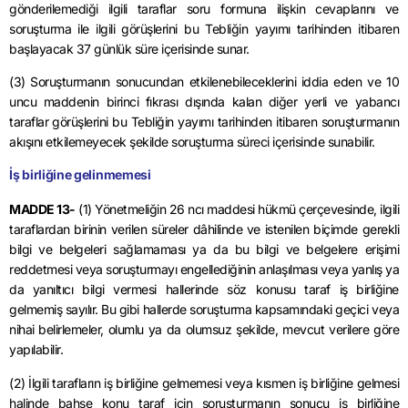
gönderilemediği ilgili taraflar soru formuna ilişkin cevaplarını ve
soruşturma ile ilgili görüşlerini bu Tebliğin yayımı tarihinden itibaren
başlayacak 37 günlük süre içerisinde sunar.
(3) Soruşturmanın sonucundan etkilenebileceklerini iddia eden ve 10
uncu maddenin birinci fıkrası dışında kalan diğer yerli ve yabancı
taraflar görüşlerini bu Tebliğin yayımı tarihinden itibaren soruşturmanın
akışını etkilemeyecek şekilde soruşturma süreci içerisinde sunabilir.
İş birliğine gelinmemesi
MADDE 13-
(1) Yönetmeliğin 26 ncı maddesi hükmü çerçevesinde, ilgili
taraflardan birinin verilen süreler dâhilinde ve istenilen biçimde gerekli
bilgi ve belgeleri sağlamaması ya da bu bilgi ve belgelere erişimi
reddetmesi veya soruşturmayı engellediğinin anlaşılması veya yanlış ya
da yanıltıcı bilgi vermesi hallerinde söz konusu taraf iş birliğine
gelmemiş sayılır.
Bu gibi hallerde soruşturma kapsamındaki geçici veya
nihai belirlemeler, olumlu ya da olumsuz şekilde, mevcut verilere göre
yapılabilir.
(2) İlgili tarafların iş birliğine gelmemesi veya kısmen iş birliğine gelmesi
halinde bahse konu taraf için soruşturmanın sonucu iş birliğine