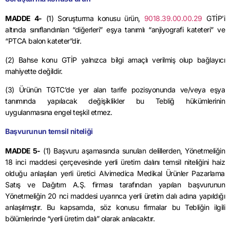
MADDE 4-
(1) Soruşturma konusu ürün,
9018.39.00.00.29
GTİP’i
altında sınıflandırılan “diğerleri” eşya tanımlı “anjiyografi kateteri” ve
“PTCA balon kateter”dir.
(2) Bahse konu GTİP yalnızca bilgi amaçlı verilmiş olup bağlayıcı
mahiyette değildir.
(3) Ürünün TGTC’de yer alan tarife pozisyonunda ve/veya eşya
tanımında yapılacak değişiklikler bu Tebliğ hükümlerinin
uygulanmasına engel teşkil etmez.
Başvurunun temsil niteliği
MADDE 5-
(1) Başvuru aşamasında sunulan delillerden, Yönetmeliğin
18 inci maddesi çerçevesinde yerli üretim dalını temsil niteliğini haiz
olduğu anlaşılan yerli üretici Alvimedica Medikal Ürünler Pazarlama
Satış ve Dağıtım A.Ş. firması tarafından yapılan başvurunun
Yönetmeliğin 20 nci maddesi uyarınca yerli üretim dalı adına yapıldığı
anlaşılmıştır. Bu kapsamda, söz konusu firmalar bu Tebliğin ilgili
bölümlerinde “yerli üretim dalı” olarak anılacaktır.