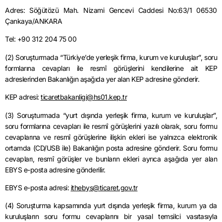
Adres: Söğütözü Mah. Nizami Gencevi Caddesi No:63/1 06530
Çankaya/ANKARA
Tel: +90 312 204 75 00
(2) Soruşturmada “Türkiye’de yerleşik firma, kurum ve kuruluşlar”, soru
formlarına cevapları ile resmî görüşlerini kendilerine ait KEP
adreslerinden Bakanlığın aşağıda yer alan KEP adresine gönderir.
KEP adresi:
ticaretbakanligi@hs01.kep.tr
(3) Soruşturmada “yurt dışında yerleşik firma, kurum ve kuruluşlar”,
soru formlarına cevapları ile resmî görüşlerini yazılı olarak, soru formu
cevaplarına ve resmî görüşlerine ilişkin ekleri ise yalnızca elektronik
ortamda (CD/USB ile) Bakanlığın posta adresine gönderir. Soru formu
cevapları, resmî görüşler ve bunların ekleri ayrıca aşağıda yer alan
EBYS e-posta adresine gönderilir.
EBYS e-posta adresi:
ithebys@ticaret.gov.tr
(4) Soruşturma kapsamında yurt dışında yerleşik firma, kurum ya da
kuruluşların soru formu cevaplarını bir yasal temsilci vasıtasıyla