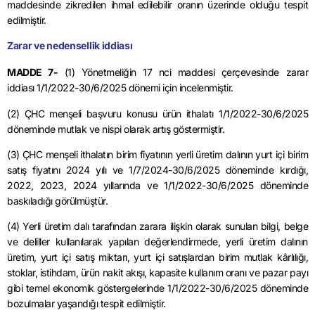
maddesinde zikredilen ihmal edilebilir oranın üzerinde olduğu tespit
edilmiştir.
Zarar ve nedensellik iddiası
MADDE 7-
(1) Yönetmeliğin 17 nci maddesi çerçevesinde zarar
iddiası
1/1/2022
-30/6/2025 dönemi için incelenmiştir.
(2) ÇHC menşeli başvuru konusu ürün ithalatı
1/1/2022
-30/6/2025
döneminde mutlak ve nispi olarak artış göstermiştir.
(3) ÇHC menşeli ithalatın birim fiyatının yerli üretim dalının yurt içi birim
satış fiyatını 2024 yılı ve
1/7/2024
-30/6/2025 döneminde kırdığı,
2022, 2023, 2024 yıllarında ve 1/1/2022-30/6/2025 döneminde
baskıladığı görülmüştür.
(4) Yerli üretim dalı tarafından zarara ilişkin olarak sunulan bilgi, belge
ve deliller kullanılarak yapılan değerlendirmede, yerli üretim dalının
üretim, yurt içi satış miktarı, yurt içi satışlardan birim mutlak kârlılığı,
stoklar, istihdam, ürün nakit akışı, kapasite kullanım oranı ve pazar payı
gibi temel ekonomik göstergelerinde
1/1/2022
-30/6/2025 döneminde
bozulmalar yaşandığı tespit edilmiştir.