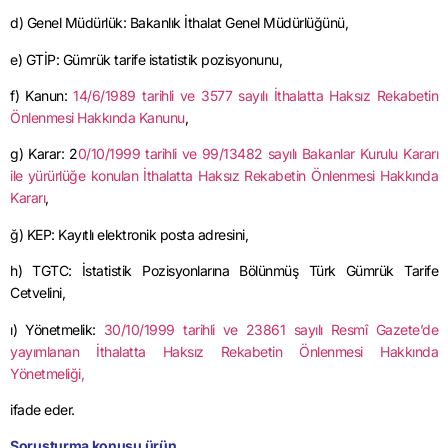
d) Genel Müdürlük: Bakanlık İthalat Genel Müdürlüğünü,
e) GTİP: Gümrük tarife istatistik pozisyonunu,
f) Kanun:
14/6/1989
tarihli ve 3577 sayılı İthalatta Haksız Rekabetin
Önlenmesi Hakkında Kanunu
,
g) Karar:
2
0/10/1999
tarihli ve 99/13482 sayılı Bakanlar Kurulu Kararı
ile yürürlüğe konulan İthalatta Haksız Rekabetin Önlenmesi Hakkında
Kararı
,
ğ) KEP: Kayıtlı elektronik posta adresini,
h) TGTC: İstatistik Pozisyonlarına Bölünmüş Türk Gümrük Tarife
Cetvelini,
ı) Yönetmelik:
30/10/1999
tarihli ve 23861 sayılı Resmî Gazete’de
yayımlanan İthalatta Haksız Rekabetin Önlenmesi Hakkında
Yönetmeliği,
ifade
eder.
Soruşturma konusu ürün