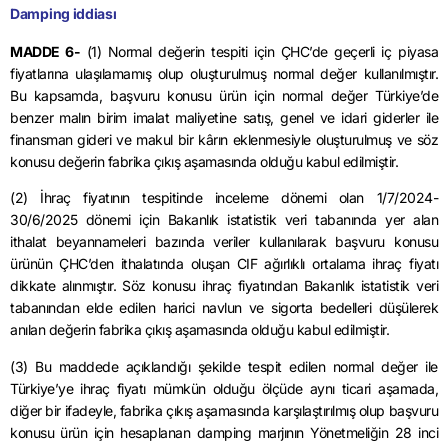
Damping iddiası
MADDE 6-
(1) Normal değerin tespiti için ÇHC’de geçerli iç piyasa
fiyatlarına ulaşılamamış olup oluşturulmuş normal değer kullanılmıştır.
Bu kapsamda, başvuru konusu ürün için normal değer Türkiye’de
benzer malın birim imalat maliyetine satış, genel ve idari giderler ile
finansman gideri ve makul bir kârın eklenmesiyle oluşturulmuş ve söz
konusu değerin fabrika çıkış aşamasında olduğu kabul edilmiştir.
(2) İhraç fiyatının tespitinde inceleme dönemi olan
1/7/2024
-
30/6/2025 dönemi için Bakanlık istatistik veri tabanında yer alan
ithalat beyannameleri bazında veriler kullanılarak başvuru konusu
ürünün ÇHC’den ithalatında oluşan CIF ağırlıklı ortalama ihraç fiyatı
dikkate alınmıştır. Söz konusu ihraç fiyatından Bakanlık istatistik veri
tabanından elde edilen harici navlun ve sigorta bedelleri düşülerek
anılan değerin fabrika çıkış aşamasında olduğu kabul edilmiştir.
(3) Bu maddede açıklandığı şekilde tespit edilen normal değer ile
Türkiye’ye ihraç fiyatı mümkün olduğu ölçüde aynı ticari aşamada,
diğer bir ifadeyle, fabrika çıkış aşamasında karşılaştırılmış olup başvuru
konusu ürün için hesaplanan
damping
marjının Yönetmeliğin 28 inci