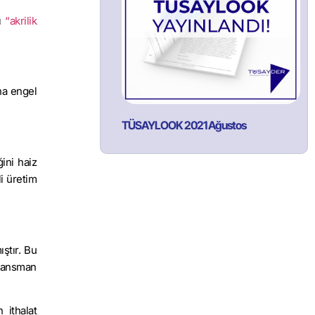
ı
“akrilik
na engel
TÜSAYLOOK 2021 Ağustos
ini haiz
i üretim
ştır. Bu
inansman
 ithalat