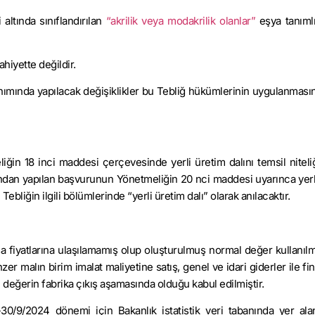
’i altında sınıflandırılan
“akrilik veya modakrilik olanlar”
eşya tanıml
hiyette değildir.
nımında yapılacak değişiklikler bu Tebliğ hükümlerinin uygulanması
ğin 18 inci maddesi çerçevesinde yerli üretim dalını temsil niteliğ
afından yapılan başvurunun Yönetmeliğin 20 nci maddesi uyarınca yerl
ebliğin ilgili bölümlerinde “yerli üretim dalı” olarak anılacaktır.
a fiyatlarına ulaşılamamış olup oluşturulmuş normal değer kullanılmı
 malın birim imalat maliyetine satış, genel ve idari giderler ile f
değerin fabrika çıkış aşamasında olduğu kabul edilmiştir.
0/9/2024 dönemi için Bakanlık istatistik veri tabanında yer alan