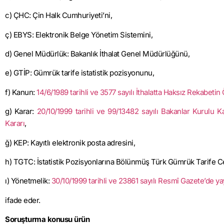
c) ÇHC: Çin Halk Cumhuriyeti’ni,
ç) EBYS: Elektronik Belge Yönetim Sistemini,
d) Genel Müdürlük: Bakanlık İthalat Genel Müdürlüğünü,
e) GTİP: Gümrük tarife istatistik pozisyonunu,
f) Kanun:
14/6/1989 tarihli ve 3577 sayılı İthalatta Haksız Rekabe
g) Karar:
20/10/1999 tarihli ve 99/13482 sayılı Bakanlar Kurulu 
Kararı
,
ğ) KEP: Kayıtlı elektronik posta adresini,
h) TGTC: İstatistik Pozisyonlarına Bölünmüş Türk Gümrük Tarife Ce
ı) Yönetmelik:
30/10/1999 tarihli ve 23861 sayılı Resmî Gazete’de 
ifade eder.
Soruşturma konusu ürün