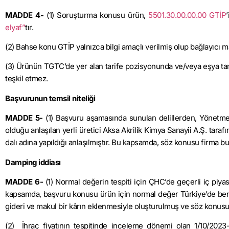
MADDE 4-
(1) Soruşturma konusu ürün,
5501.30.00.00.00 GTİP
elyaf”
tır.
(2) Bahse konu GTİP yalnızca bilgi amaçlı verilmiş olup bağlayıcı ma
(3) Ürünün TGTC’de yer alan tarife pozisyonunda ve/veya eşya ta
teşkil etmez.
Başvurunun temsil niteliği
MADDE 5-
(1) Başvuru aşamasında sunulan delillerden, Yönetmeli
olduğu anlaşılan yerli üretici Aksa Akrilik Kimya Sanayii A.Ş. tar
dalı adına yapıldığı anlaşılmıştır. Bu kapsamda, söz konusu firma bu T
Damping iddiası
MADDE 6-
(1) Normal değerin tespiti için ÇHC’de geçerli iç piyas
kapsamda, başvuru konusu ürün için normal değer Türkiye’de benzer
gideri ve makul bir kârın eklenmesiyle oluşturulmuş ve söz konusu 
(2) İhraç fiyatının tespitinde inceleme dönemi olan 1/10/2023-3