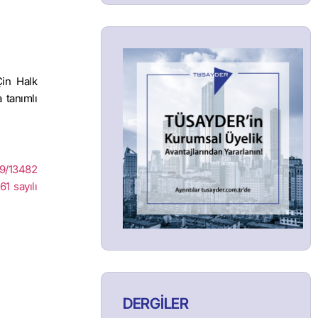
Çin Halk
 tanımlı
99/13482
61 sayılı
DERGİLER