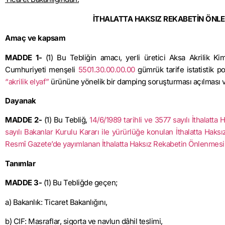
İTHALATTA HAKSIZ REKABETİN ÖNLEN
Amaç ve kapsam
MADDE 1-
(1) Bu Tebliğin amacı, yerli üretici Aksa Akrilik Ki
Cumhuriyeti menşeli
5501.30.00.00.00
gümrük tarife istatistik po
“akrilik elyaf”
ürününe yönelik bir damping soruşturması açılması ve
Dayanak
MADDE 2-
(1) Bu Tebliğ,
14/6/1989 tarihli ve 3577 sayılı İthalat
sayılı Bakanlar Kurulu Kararı ile yürürlüğe konulan İthalatta Ha
Resmî Gazete’de yayımlanan İthalatta Haksız Rekabetin Önlenmes
Tanımlar
MADDE 3-
(1) Bu Tebliğde geçen;
a) Bakanlık: Ticaret Bakanlığını,
b) CIF: Masraflar, sigorta ve navlun dâhil teslimi,