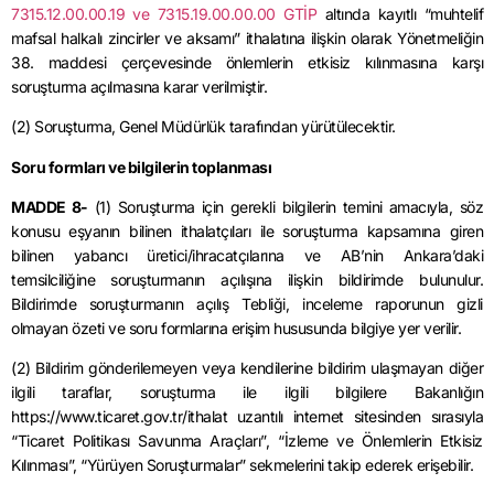
7315.12.00.00.19 ve 7315.19.00.00.00 GTİP
altında kayıtlı “muhtelif
mafsal halkalı zincirler ve aksamı” ithalatına ilişkin olarak Yönetmeliğin
38. maddesi çerçevesinde önlemlerin etkisiz kılınmasına karşı
soruşturma açılmasına karar verilmiştir.
(2) Soruşturma, Genel Müdürlük tarafından yürütülecektir.
Soru formları ve bilgilerin toplanması
MADDE 8-
(1) Soruşturma için gerekli bilgilerin temini amacıyla, söz
konusu eşyanın bilinen ithalatçıları ile soruşturma kapsamına giren
bilinen yabancı üretici/ihracatçılarına ve AB’nin Ankara’daki
temsilciliğine soruşturmanın açılışına ilişkin bildirimde bulunulur.
Bildirimde soruşturmanın açılış Tebliği, inceleme raporunun gizli
olmayan özeti ve soru formlarına erişim hususunda bilgiye yer verilir.
(2) Bildirim gönderilemeyen veya kendilerine bildirim ulaşmayan diğer
ilgili taraflar, soruşturma ile ilgili bilgilere Bakanlığın
https://www.ticaret.gov.tr/ithalat uzantılı internet sitesinden sırasıyla
“Ticaret Politikası Savunma Araçları”, “İzleme ve Önlemlerin Etkisiz
Kılınması”, “Yürüyen Soruşturmalar” sekmelerini takip ederek erişebilir.