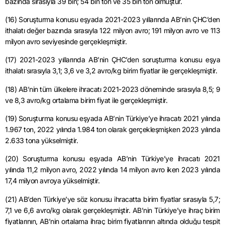
bazında sırasıyla 39 bin; 54 bin ton ve 35 bin ton olmuştur.
(16) Soruşturma konusu eşyada 2021-2023 yıllarında AB’nin ÇHC’den
ithalatı değer bazında sırasıyla 122 milyon avro; 191 milyon avro ve 113
milyon avro seviyesinde gerçekleşmiştir.
(17) 2021-2023 yıllarında AB’nin ÇHC’den soruşturma konusu eşya
ithalatı sırasıyla 3,1; 3,6 ve 3,2 avro/kg birim fiyatlar ile gerçekleşmiştir.
(18) AB’nin tüm ülkelere ihracatı 2021-2023 döneminde sırasıyla 8,5; 9
ve 8,3 avro/kg ortalama birim fiyat ile gerçekleşmiştir.
(19) Soruşturma konusu eşyada AB’nin Türkiye’ye ihracatı 2021 yılında
1.967 ton, 2022 yılında 1.984 ton olarak gerçekleşmişken 2023 yılında
2.633 tona yükselmiştir.
(20) Soruşturma konusu eşyada AB’nin Türkiye’ye ihracatı 2021
yılında 11,2 milyon avro, 2022 yılında 14 milyon avro iken 2023 yılında
17,4 milyon avroya yükselmiştir.
(21) AB’den Türkiye’ye söz konusu ihracatta birim fiyatlar sırasıyla 5,7;
7,1 ve 6,6 avro/kg olarak gerçekleşmiştir. AB’nin Türkiye’ye ihraç birim
fiyatlarının, AB’nin ortalama ihraç birim fiyatlarının altında olduğu tespit