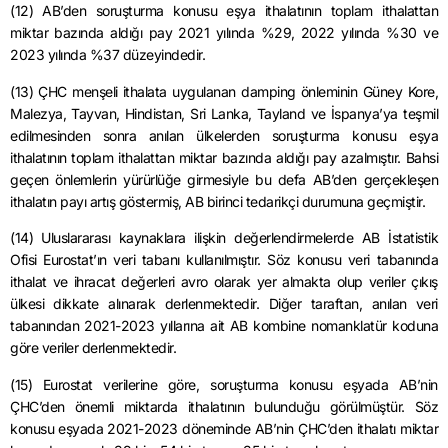
(12) AB’den soruşturma konusu eşya ithalatının toplam ithalattan
miktar bazında aldığı pay 2021 yılında %29, 2022 yılında %30 ve
2023 yılında %37 düzeyindedir.
(13) ÇHC menşeli ithalata uygulanan damping önleminin Güney Kore,
Malezya, Tayvan, Hindistan, Sri Lanka, Tayland ve İspanya’ya teşmil
edilmesinden sonra anılan ülkelerden soruşturma konusu eşya
ithalatının toplam ithalattan miktar bazında aldığı pay azalmıştır. Bahsi
geçen önlemlerin yürürlüğe girmesiyle bu defa AB’den gerçekleşen
ithalatın payı artış göstermiş, AB birinci tedarikçi durumuna geçmiştir.
(14) Uluslararası kaynaklara ilişkin değerlendirmelerde AB İstatistik
Ofisi Eurostat’ın veri tabanı kullanılmıştır. Söz konusu veri tabanında
ithalat ve ihracat değerleri avro olarak yer almakta olup veriler çıkış
ülkesi dikkate alınarak derlenmektedir. Diğer taraftan, anılan veri
tabanından 2021-2023 yıllarına ait AB kombine nomanklatür koduna
göre veriler derlenmektedir.
(15) Eurostat verilerine göre, soruşturma konusu eşyada AB’nin
ÇHC’den önemli miktarda ithalatının bulunduğu görülmüştür. Söz
konusu eşyada 2021-2023 döneminde AB’nin ÇHC’den ithalatı miktar