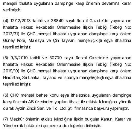
menşeli ithalata uygulanan dampinge karşı önlemin devamına karar
verilmiştir.
(4) 12/12/2013 tarihli ve 28849 sayılı Resmî Gazete’de yayımlanan
İthalatta Haksız Rekabetin Önlenmesine İlişkin Tebliğ (Tebliğ No:
2013/31) ile ÇHC menşeli ithalata uygulanan dampinge karşı önlem
Güney Kore, Malezya ve Çin Tayvanı menşeli/çıkışlı eşya ithalatına
teşmil edilmiştir.
(5) 9/3/2019 tarihli ve 30709 sayılı Resmî Gazete’de yayımlanan
İthalatta Haksız Rekabetin Önlenmesine İlişkin Tebliğ (Tebliğ No:
2019/10) ile ÇHC menşeli ithalata uygulanan dampinge karşı önlem
Hindistan, Sri Lanka, Tayland ve İspanya menşeli/çıkışlı eşya ithalatına
teşmil edilmiştir.
(6) ÇHC menşeli bahse konu eşya ithalatında uygulanan dampinge
karşı önlemin AB üzerinden yapılan ithalat ile etkisiz kılındığına yönelik
olarak Ayzin Zincir San. ve Tic. Ltd. Şti. firmasınca başvuru yapılmıştır.
(7) Mezkûr önlemin etkisiz kılındığına ilişkin bulgular Kanun, Karar ve
Yönetmelik hükümleri çerçevesinde değerlendirilmiştir.