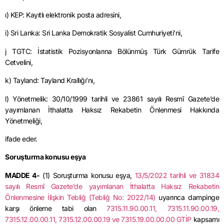
ı) KEP: Kayıtlı elektronik posta adresini,
i) Sri Lanka: Sri Lanka Demokratik Sosyalist Cumhuriyeti’ni,
j TGTC: İstatistik Pozisyonlarına Bölünmüş Türk Gümrük Tarife
Cetvelini,
k) Tayland: Tayland Krallığı’nı,
l) Yönetmelik: 30/10/1999 tarihli ve 23861 sayılı Resmî Gazete’de
yayımlanan İthalatta Haksız Rekabetin Önlenmesi Hakkında
Yönetmeliği,
ifade eder.
Soruşturma konusu eşya
MADDE 4-
(1) Soruşturma konusu eşya,
13/5/2022 tarihli ve 31834
sayılı Resmî Gazete’de yayımlanan İthalatta Haksız Rekabetin
Önlenmesine İlişkin Tebliğ (Tebliğ No: 2022/14)
uyarınca dampinge
karşı önleme tabi olan
7315.11.90.00.11, 7315.11.90.00.19,
7315.12.00.00.11, 7315.12.00.00.19 ve 7315.19.00.00.00 GTİP
kapsamı