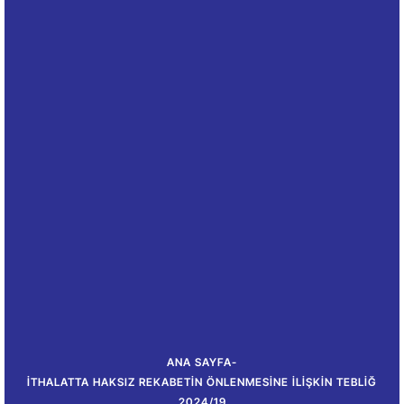
ANA SAYFA
-
İTHALATTA HAKSIZ REKABETIN ÖNLENMESINE İLIŞKIN TEBLIĞ
2024/19