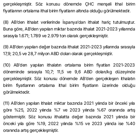
gerçekleşmiştir. Söz konusu dönemde ÇHC menşeli ithal birim
fiyatlarının ortalama ithal birim fiyatların altında olduğu görülmektedir.
(8) AB’den ithalat verilerinde İspanya’dan ithalat hariç tutulmuştur.
Buna göre, AB’den yapılan miktar bazında ithalat 2021-2023 yıllarında
sırasıyla 1.671; 1.789 ve 2.979 ton olarak gerçekleşmiştir.
(9) AB’den yapılan değer bazında ithalat 2021-2023 yıllarında sırasıyla
17,9; 20,5 ve 28,7 milyon ABD doları olarak gerçekleşmiştir.
(10) AB’den yapılan ithalatın ortalama birim fiyatları 2021-2023
döneminde sırasıyla 10,7; 11,5 ve 9,6 ABD doları/kg düzeyinde
gerçekleşmiştir. Söz konusu dönemde AB’den gerçekleşen ithalatın
birim fiyatlarının ortalama ithal birim fiyatların üzerinde olduğu
görülmektedir.
(11) AB’den yapılan ithalat miktar bazında 2021 yılında bir önceki yıla
göre %25, 2022 yılında %7 ve 2023 yılında %67 oranında artış
göstermiştir. Söz konusu ithalatta değer bazında 2021 yılında bir
önceki yıla göre %19, 2022 yılında %15 ve 2023 yılında ise %40
oranında artış gerçekleşmiştir.