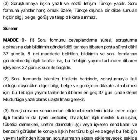
(3) Soruşturmaya ilişkin yazılı ve sözlü iletişim Türkçe yapılır. Soru
formuna yanıtlar hariç olmak üzere, Türkçe dışında bir dilde sunulan
hiçbir bilgi, belge, görüş ve talep dikkate alınmaz.
Süreler
MADDE 9-
(1) Soru formunu cevaplandırma süresi, soruşturma
açılmasına dair bildirimin gönderildiği tarihten itibaren posta süresi dâhil
37 gündür. 8 inci maddede belirtilen, bildirimin ve soru formlarının
gönderilmediği ilgili taraflar ise, bu Tebliğin yayımı tarihinden itibaren
işleyecek 37 günlük süre ile bağlıdır.
(2) Soru formunda istenilen bilgilerin haricinde, soruşturmayla ilgili
olduğu düşünülen diğer bilgi, belge ve görüşlerin dikkate alınabilmesi
için, bu Tebliğin yayımı tarihinden itibaren en geç 37 gün içinde Genel
Müdürlüğe yazılı olarak ulaştırılması gerekir.
(3) Soruşturmanın sonucundan etkilenebileceklerini iddia eden diğer
ilgili tarafların da (yerli üreticiler, ithalatçılar, ilgili meslek kuruluşları,
tüketici dernekleri, üretim dalındaki işçi veya işveren sendikaları ve
benzeri) görüşleri ile konuya ilişkin her türlü bilgi ve belgeyi bu Tebliğin
yayımı tarihinden itibaren soruşturmanın akışını etkilemeyecek şekilde