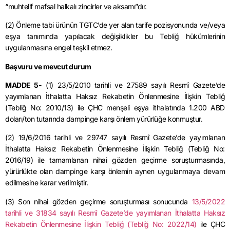
“muhtelif mafsal halkalı zincirler ve aksamı”dır.
(2) Önleme tabi ürünün TGTC’de yer alan tarife pozisyonunda ve/veya
eşya tanımında yapılacak değişiklikler bu Tebliğ hükümlerinin
uygulanmasına engel teşkil etmez.
Başvuru ve mevcut durum
MADDE 5-
(1) 23/5/2010 tarihli ve 27589 sayılı Resmî Gazete’de
yayımlanan İthalatta Haksız Rekabetin Önlenmesine İlişkin Tebliğ
(Tebliğ No: 2010/13) ile ÇHC menşeli eşya ithalatında 1.200 ABD
doları/ton tutarında dampinge karşı önlem yürürlüğe konmuştur.
(2) 19/6/2016 tarihli ve 29747 sayılı Resmî Gazete’de yayımlanan
İthalatta Haksız Rekabetin Önlenmesine İlişkin Tebliğ (Tebliğ No:
2016/19) ile tamamlanan nihai gözden geçirme soruşturmasında,
yürürlükte olan dampinge karşı önlemin aynen uygulanmaya devam
edilmesine karar verilmiştir.
(3) Son nihai gözden geçirme soruşturması sonucunda
13/5/2022
tarihli ve 31834 sayılı Resmî Gazete’de yayımlanan İthalatta Haksız
Rekabetin Önlenmesine İlişkin Tebliğ (Tebliğ No: 2022/14)
ile ÇHC