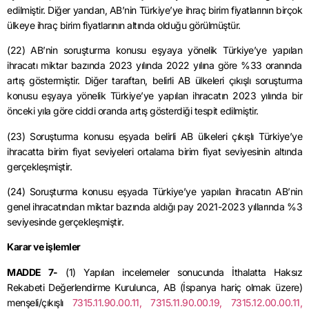
edilmiştir. Diğer yandan, AB’nin Türkiye’ye ihraç birim fiyatlarının birçok
ülkeye ihraç birim fiyatlarının altında olduğu görülmüştür.
(22) AB’nin soruşturma konusu eşyaya yönelik Türkiye’ye yapılan
ihracatı miktar bazında 2023 yılında 2022 yılına göre %33 oranında
artış göstermiştir. Diğer taraftan, belirli AB ülkeleri çıkışlı soruşturma
konusu eşyaya yönelik Türkiye’ye yapılan ihracatın 2023 yılında bir
önceki yıla göre ciddi oranda artış gösterdiği tespit edilmiştir.
(23) Soruşturma konusu eşyada belirli AB ülkeleri çıkışlı Türkiye’ye
ihracatta birim fiyat seviyeleri ortalama birim fiyat seviyesinin altında
gerçekleşmiştir.
(24) Soruşturma konusu eşyada Türkiye’ye yapılan ihracatın AB’nin
genel ihracatından miktar bazında aldığı pay 2021-2023 yıllarında %3
seviyesinde gerçekleşmiştir.
Karar ve işlemler
MADDE 7-
(1) Yapılan incelemeler sonucunda İthalatta Haksız
Rekabeti Değerlendirme Kurulunca, AB (İspanya hariç olmak üzere)
menşeli/çıkışlı
7315.11.90.00.11, 7315.11.90.00.19, 7315.12.00.00.11,