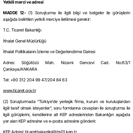
Yetkili merci ve adresi
MADDE 12-
(1) Soruşturma ile ilgili bilgi ve belgeler ile görüşlerin
aşağıda belirtilen yetkili merciye iletilmesi gerekir:
T.C. Ticaret Bakanlığı
İthalat Genel Müdürlüğü
İthalat Politikalarını İzleme ve Değerlendirme Dairesi
Adres: Söğütözü Mah. Nizami Gencevi Cad. No:63/1
Çankaya/ANKARA
Tel: +90 312 204 99 47/204 84 63
www.ticaret.gov.tr
(2) Soruşturmada “Türkiye’de yerleşik firma, kurum ve kuruluşlardan
ilgili taraf olmak isteyenler”, soru formlarına cevapları ile soruşturma ile
ilgili görüşlerini, kendilerine ait KEP adreslerinden Bakanlığın aşağıda
yer alan KEP adresine ve e-posta adresine gönderir.
KEP Adresi: ticaretbakanligi@hs01.kep.tr