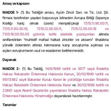
Amaç ve kapsam
MADDE 1-
(1) Bu Tebliğin amacı, Ayzin Zincir San. ve Tic. Ltd. Şti.
firması tarafından yapılan başvuruya istinaden Avrupa Birliği (İspanya
Krallığı hariç olmak üzere) menşeli/çıkışlı
7315.11.90.00.11,
7315.11.90.00.19, 7315.12.00.00.11, 7315.12.00.00.19 ve
7315.19.00.00.00 gümrük tarife istatistik pozisyonları
altında
sınıflandırılan “muhtelif mafsal halkalı zincirler ve aksamı” ithalatına
yönelik önlemlerin etkisiz kılınmasına karşı soruşturma açılması ve
açılan soruşturmanın usul ve esaslarının belirlenmesidir.
Dayanak
MADDE 2-
(1) Bu Tebliğ,
14/6/1989 tarihli ve 3577 sayılı İthalatta
Haksız Rekabetin Önlenmesi Hakkında Kanun
,
30/10/1999 tarihli ve
99/13482 sayılı Bakanlar Kurulu Kararı ile yürürlüğe konulan İthalatta
Haksız Rekabetin Önlenmesi Hakkında Karar
ve
30/10/1999 tarihli ve
23861 sayılı Resmî Gazete’de yayımlanan İthalatta Haksız Rekabetin
Önlenmesi Hakkında Yönetmeliğe
dayanılarak hazırlanmıştır.
Tanımlar