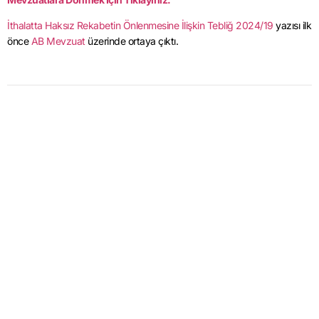
İthalatta Haksız Rekabetin Önlenmesine İlişkin Tebliğ 2024/19
yazısı ilk
önce
AB Mevzuat
üzerinde ortaya çıktı.
SON YAZILAR
2026 - Özel Sektör Satınalma Meslek
Ücret Anketi 1. Dönem Sonuçları