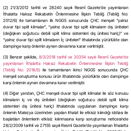
(2) 21/3/2012 tarihli ve 28240 sayılı Resmî Gazete’de yayımlanan
İthalatta Haksız Rekabetin Önlenmesine İlişkin Tebliğ (Tebliğ No:
2012/6) ite tamamlanan ilk NGGS sonucunda ÇHC menşeli “yalnız
duvar tipi spiit klimalar”, “yalnız duvar tipi split klimaların dış üniteleri
(değişken soğutucu debili spiit klima sistemleri dış ünitesi hariç)” ve
“yalnız duvar tipi splît klimaların İç üniteleri” ithalatında yürürlükte olan
dampinge karşı önlemin aynen devamına karar verilmiştir.
(3) Benzer şekilde,
8/3/2018 tarihli ve 30354 sayılı Resmî Gazete’de
yayımlanan İthalatta Haksız Rekabetin Önlenmesine İlişkin Tebliğ
(Tebliğ No: 2018/5)
ile tamamlanan ikinci NGGS sonucunda ÇHC
menşeli soruşturma konusu ürün ithalatında yürürlükte olan dampinge
karşı önlemin aynen devamına karar verilmiştir.
(4) Diğer yandan, ÇHC menşeli duvar tipi split klimalar ile söz konusu
klimaların iç ve dış üniteleri (değişken soğutucu debili split klima
sistemleri dış ünitesi hariç) ithalatında uygulanan dampinge karşı
önlemin Malezya üzerinden yapılan ithalat ile etkisiz kılındığı iddiası ile
başlatılan önlemlerin etkisiz kılınmasına karşı soruşturma neticesinde
28/2/2009 tarihli ve 27155 sayılı Resmî Gazete’de yayımlanan İthalatta