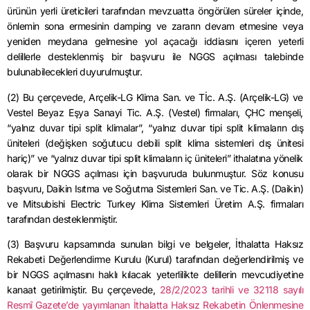
ürünün yerli üreticileri tarafından mevzuatta öngörülen süreler içinde,
önlemin sona ermesinin damping ve zararın devam etmesine veya
yeniden meydana gelmesine yol açacağı iddiasını içeren yeterli
delillerle desteklenmiş bir başvuru ile NGGS açılması talebinde
bulunabilecekleri duyurulmuştur.
(2) Bu çerçevede, Arçelik-LG Klima San. ve Tİc. A.Ş. (Arçelik-LG) ve
Vestel Beyaz Eşya Sanayi Tic. A.Ş. (Vestel) firmaları, ÇHC menşeli,
“yalnız duvar tipi split klimalar”, “yalnız duvar tipi split klimaların dış
üniteleri (değişken soğutucu debili split klima sistemleri dış ünitesi
hariç)” ve “yalnız duvar tipi split klimaların iç üniteleri” ithalatına yönelik
olarak bir NGGS açılması için başvuruda bulunmuştur. Söz konusu
başvuru, Daikin Isıtma ve Soğutma Sistemleri San. ve Tic. A.Ş. (Daikin)
ve Mitsubishi Electric Turkey Klima Sistemleri Üretim A.Ş. firmaları
tarafından desteklenmiştir.
(3) Başvuru kapsamında sunulan bilgi ve belgeler, İthalatta Haksız
Rekabeti Değerlendirme Kurulu (Kurul) tarafından değerlendirilmiş ve
bir NGGS açılmasını haklı kılacak yeterlilikte delillerin mevcudiyetine
kanaat getirilmiştir. Bu çerçevede,
28/2/2023 tarihli ve 32118 sayılı
Resmî Gazete’de yayımlanan İthalatta Haksız Rekabetin Önlenmesine