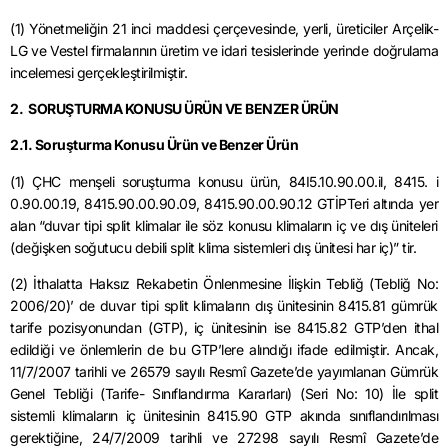
(1) Yönetmeliğin 21 inci maddesi çerçevesinde, yerli, üreticiler Arçelik-
LG ve Vestel firmalarının üretim ve idari tesislerinde yerinde doğrulama
incelemesi gerçekleştirilmiştir.
2. SORUŞTURMA KONUSU ÜRÜN VE BENZER ÜRÜN
2.1. Soruşturma Konusu Ürün ve Benzer Ürün
(1) ÇHC menşeli soruşturma konusu ürün, 84I5.10.90.00.il, 8415. i
0.90.00.19, 8415.90.00.90.09, 8415.90.00.90.12 GTİPTeri altında yer
alan “duvar tipi split klimalar ile söz konusu klimaların iç ve dış üniteleri
(değişken soğutucu debili split klima sistemleri dış ünitesi har iç)” tir.
(2) İthalatta Haksız Rekabetin Önlenmesine İlişkin Tebliğ (Tebliğ No:
2006/20)’ de duvar tipi split klimaların dış ünitesinin 8415.81 gümrük
tarife pozisyonundan (GTP), iç ünitesinin ise 8415.82 GTP’den ithal
edildiği ve önlemlerin de bu GTP’lere alındığı ifade edilmiştir. Ancak,
11/7/2007 tarihli ve 26579 sayılı Resmî Gazete’de yayımlanan Gümrük
Genel Tebliği (Tarife- Sınıflandırma Kararları) (Seri No: 10) İle split
sistemli klimaların iç ünitesinin 8415.90 GTP akında sınıflandırılması
gerektiğine, 24/7/2009 tarihli ve 27298 sayılı Resmî Gazete’de