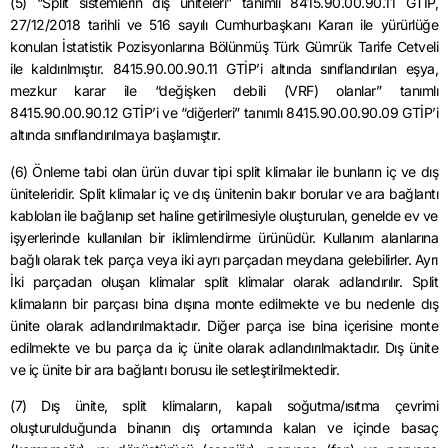
(5) “Split sistemlerin dış üniteleri” tanımlı 8415.90.00.90.11 GTİP,
27/12/2018 tarihli ve 516 sayılı Cumhurbaşkanı Kararı ile yürürlüğe
konulan İstatistik Pozisyonlarına Bölünmüş Türk Gümrük Tarife Cetveli
ile kaldırılmıştır. 8415.90.00.90.11 GTİP’i altında sınıflandırılan eşya,
mezkur karar ile “değişken debili (VRF) olanlar” tanımlı
8415.90.00.90.12 GTİP’i ve “diğerleri” tanımlı 8415.90.00.90.09 GTİP’i
altında sınıflandırılmaya başlamıştır.
(6) Önleme tabi olan ürün duvar tipi split klimalar ile bunların iç ve dış
üniteleridir. Split klimalar iç ve dış ünitenin bakır borular ve ara bağlantı
kabloları ile bağlanıp set haline getirilmesiyle oluşturulan, genelde ev ve
işyerlerinde kullanılan bir iklimlendirme ürünüdür. Kullanım alanlarına
bağlı olarak tek parça veya iki ayrı parçadan meydana gelebilirler. Ayrı
İki parçadan oluşan klimalar split klimalar olarak adlandırılır. Split
klimaların bir parçası bina dışına monte edilmekte ve bu nedenle dış
ünite olarak adlandırılmaktadır. Diğer parça ise bina içerisine monte
edilmekte ve bu parça da iç ünite olarak adlandırılmaktadır. Dış ünite
ve iç ünite bir ara bağlantı borusu ile setleştirilmektedir.
(7) Dış ünite, split klimaların, kapalı soğutma/ısıtma çevrimi
oluşturulduğunda binanın dış ortamında kalan ve içinde basaç