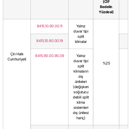
(CİF
Bedelin
Yüzdesi)
8415.10.90.00.11
Yalnız
duvar tipi
split
8415.10.90.00.19
klimalar
Çin Halk
8415.90.00.90.09
Yalnız
Cumhuriyeti
duvar tipi
%25
split
klimaların
dış
üniteleri
(değişken
soğutucu
debili split
klima
sistemleri
dış ünitesi
hariç)