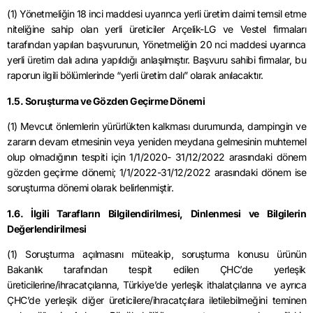
(1) Yönetmeliğin 18 inci maddesi uyarınca yerli üretim daimi temsil etme
niteliğine sahip olan yerli üreticiler Arçelik-LG ve Vestel firmaları
tarafından yapılan başvurunun, Yönetmeliğin 20 nci maddesi uyarınca
yerli üretim dalı adına yapıldığı anlaşılmıştır. Başvuru sahibi firmalar, bu
raporun ilgili bölümlerinde “yerli üretim dalı” olarak anılacaktır.
1.5. Soruşturma ve Gözden Geçirme Dönemi
(1) Mevcut önlemlerin yürürlükten kalkması durumunda, dampingin ve
zararın devam etmesinin veya yeniden meydana gelmesinin muhtemel
olup olmadığının tespiti için 1/1/2020- 31/12/2022 arasındaki dönem
gözden geçirme dönemi; 1/1/2022-31/12/2022 arasındaki dönem ise
soruşturma dönemi olarak belirlenmiştir.
1.6. İlgili Tarafların Bilgilendirilmesi, Dinlenmesi ve Bilgilerin
Değerlendirilmesi
(1) Soruşturma açılmasını müteakip, soruşturma konusu ürünün
Bakanlık tarafından tespit edilen ÇHC’de yerleşik
üreticilerine/ihracatçılanna, Türkiye’de yerleşik ithalatçılarına ve ayrıca
ÇHC’de yerleşik diğer üreticilere/ihracatçılara iletilebilmeğini teminen