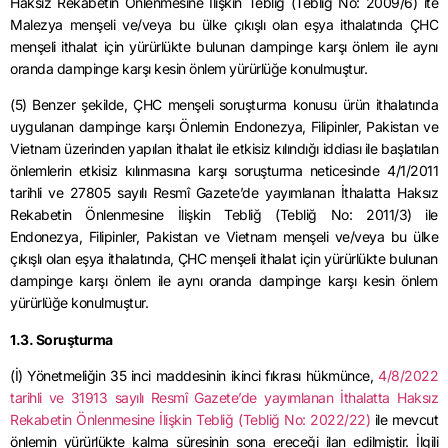
Haksız Rekabetin Önlenmesine İlişkin Tebliğ (Tebliğ No: 2009/6) ite
Malezya menşeli ve/veya bu ülke çıkışlı olan eşya ithalatında ÇHC
menşeli ithalat için yürürlükte bulunan dampinge karşı önlem ile aynı
oranda dampinge karşı kesin önlem yürürlüğe konulmuştur.
(5) Benzer şekilde, ÇHC menşeli soruşturma konusu ürün ithalatında
uygulanan dampinge karşı Önlemin Endonezya, Filipinler, Pakistan ve
Vietnam üzerinden yapılan ithalat ile etkisiz kılındığı iddiası ile başlatılan
önlemlerin etkisiz kılınmasına karşı soruşturma neticesinde 4/1/2011
tarihli ve 27805 sayılı Resmî Gazete’de yayımlanan İthalatta Haksız
Rekabetin Önlenmesine İlişkin Tebliğ (Tebliğ No: 2011/3) ile
Endonezya, Filipinler, Pakistan ve Vietnam menşeli ve/veya bu ülke
çıkışlı olan eşya ithalatında, ÇHC menşeli ithalat için yürürlükte bulunan
dampinge karşı önlem ile aynı oranda dampinge karşı kesin önlem
yürürlüğe konulmuştur.
1.3. Soruşturma
(İ) Yönetmeliğin 35 inci maddesinin ikinci fıkrası hükmünce,
4/8/2022
tarihli ve 31913 sayılı Resmî Gazete’de yayımlanan İthalatta Haksız
Rekabetin Önlenmesine İlişkin Tebliğ (Tebliğ No: 2022/22)
ile mevcut
önlemin yürürlükte kalma süresinin sona ereceği ilan edilmiştir. İlgili