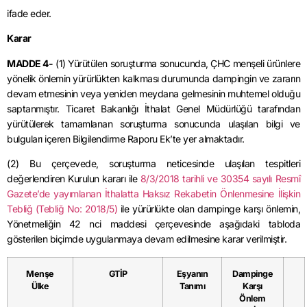
ifade eder.
Karar
MADDE 4-
(1) Yürütülen soruşturma sonucunda, ÇHC menşeli ürünlere
yönelik önlemin yürürlükten kalkması durumunda dampingin ve zararın
devam etmesinin veya yeniden meydana gelmesinin muhtemel olduğu
saptanmıştır. Ticaret Bakanlığı İthalat Genel Müdürlüğü tarafından
yürütülerek tamamlanan soruşturma sonucunda ulaşılan bilgi ve
bulguları içeren Bilgilendirme Raporu Ek’te yer almaktadır.
(2) Bu çerçevede, soruşturma neticesinde ulaşılan tespitleri
değerlendiren Kurulun kararı ile
8/3/2018 tarihli ve 30354 sayılı Resmî
Gazete’de yayımlanan İthalatta Haksız Rekabetin Önlenmesine İlişkin
Tebliğ (Tebliğ No: 2018/5)
ile yürürlükte olan dampinge karşı önlemin,
Yönetmeliğin 42 nci maddesi çerçevesinde aşağıdaki tabloda
gösterilen biçimde uygulanmaya devam edilmesine karar verilmiştir.
Menşe
GTİP
Eşyanın
Dampinge
Ülke
Tanımı
Karşı
Önlem