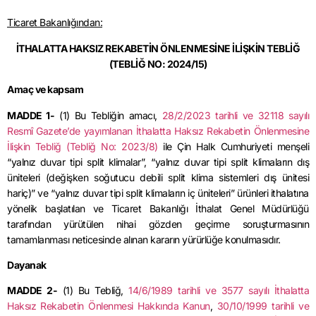
Ticaret Bakanlığından:
İTHALATTA HAKSIZ REKABETİN ÖNLENMESİNE İLİŞKİN TEBLİĞ
(TEBLİĞ NO: 2024/15)
Amaç ve kapsam
MADDE 1-
(1) Bu Tebliğin amacı,
28/2/2023 tarihli ve 32118 sayılı
Resmî Gazete’de yayımlanan İthalatta Haksız Rekabetin Önlenmesine
İlişkin Tebliğ (Tebliğ No: 2023/8)
ile Çin Halk Cumhuriyeti menşeli
“yalnız duvar tipi split klimalar”, “yalnız duvar tipi split klimaların dış
üniteleri (değişken soğutucu debili split klima sistemleri dış ünitesi
hariç)” ve “yalnız duvar tipi split klimaların iç üniteleri” ürünleri ithalatına
yönelik başlatılan ve Ticaret Bakanlığı İthalat Genel Müdürlüğü
tarafından yürütülen nihai gözden geçirme soruşturmasının
tamamlanması neticesinde alınan kararın yürürlüğe konulmasıdır.
Dayanak
MADDE 2-
(1) Bu Tebliğ,
14/6/1989 tarihli ve 3577 sayılı İthalatta
Haksız Rekabetin Önlenmesi Hakkında Kanun
,
30/10/1999 tarihli ve