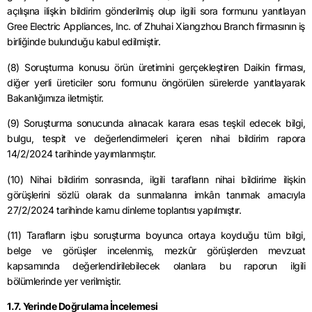
açılışına ilişkin bildirim gönderilmiş olup ilgili sora formunu yanıtlayan
Gree Electric Appliances, Inc. of Zhuhai Xiangzhou Branch firmasının iş
birliğinde bulunduğu kabul edilmiştir.
(8) Soruşturma konusu örün üretimini gerçekleştiren Daikin firması,
diğer yerli üreticiler soru formunu öngörülen sürelerde yanıtlayarak
Bakanlığımıza iletmiştir.
(9) Soruşturma sonucunda alınacak karara esas teşkil edecek bilgi,
bulgu, tespit ve değerlendirmeleri içeren nihai bildirim rapora
14/2/2024 tarihinde yayımlanmıştır.
(10) Nihai bildirim sonrasında, ilgili tarafların nihai bildirime ilişkin
görüşlerini sözlü olarak da sunmalarına imkân tanımak amacıyla
27/2/2024 tarihinde kamu dinleme toplantısı yapılmıştır.
(11) Tarafların işbu soruşturma boyunca ortaya koyduğu tüm bilgi,
belge ve görüşler incelenmiş, mezkûr görüşlerden mevzuat
kapsamında değerlendirilebilecek olanlara bu raporun ilgili
bölümlerinde yer verilmiştir.
1.7. Yerinde Doğrulama İncelemesi