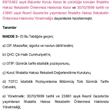
99/13482 sayılı Bakanlar Kurulu Kararı ile yürürlüğe konulan İthalatta
Haksız Rekabetin Önlenmesi Hakkında Karar
ve
30/10/1999 tarihli ve
23861 sayılı Resmî Gazete’de yayımlanan İthalatta Haksız Rekabetin
Önlenmesi Hakkında Yönetmeliğe
dayanılarak hazırlanmıştır.
Tanımlar
MADDE 3-
(1) Bu Tebliğde geçen;
a) CIF: Masraflar, sigorta ve navlun dâhil teslimi,
b) ÇHC: Çin Halk Cumhuriyeti’ni,
c) GTİP: Gümrük tarife istatistik pozisyonunu,
ç) Kurul: İthalatta Haksız Rekabeti Değerlendirme Kurulunu,
d) TGTC: İstatistik Pozisyonlarına Bölünmüş Türk Gümrük Tarife
Cetvelini,
e) Yönetmelik: 30/10/1999 tarihli ve 23861 sayılı Resmî Gazete’de
yayımlanan İthalatta Haksız Rekabetin Önlenmesi Hakkında
Yönetmeliği,