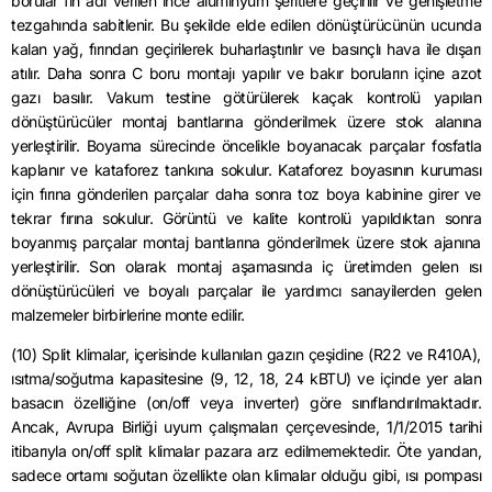
borular fin adı verilen ince alüminyum şeritlere geçirilir ve genişletme
tezgahında sabitlenir. Bu şekilde elde edilen dönüştürücünün ucunda
kalan yağ, fırından geçirilerek buharlaştırılır ve basınçlı hava ile dışarı
atılır. Daha sonra C boru montajı yapılır ve bakır boruların içine azot
gazı basılır. Vakum testine götürülerek kaçak kontrolü yapılan
dönüştürücüler montaj bantlarına gönderilmek üzere stok alanına
yerleştirilir. Boyama sürecinde öncelikle boyanacak parçalar fosfatla
kaplanır ve kataforez tankına sokulur. Kataforez boyasının kuruması
için fırına gönderilen parçalar daha sonra toz boya kabinine girer ve
tekrar fırına sokulur. Görüntü ve kalite kontrolü yapıldıktan sonra
boyanmış parçalar montaj bantlarına gönderilmek üzere stok ajanına
yerleştirilir. Son olarak montaj aşamasında iç üretimden gelen ısı
dönüştürücüleri ve boyalı parçalar ile yardımcı sanayilerden gelen
malzemeler birbirlerine monte edilir.
(10) Split klimalar, içerisinde kullanılan gazın çeşidine (R22 ve R410A),
ısıtma/soğutma kapasitesine (9, 12, 18, 24 kBTU) ve içinde yer alan
basacın özelliğine (on/off veya inverter) göre sınıflandırılmaktadır.
Ancak, Avrupa Birliği uyum çalışmaları çerçevesinde, 1/1/2015 tarihi
itibarıyla on/off split klimalar pazara arz edilmemektedir. Öte yandan,
sadece ortamı soğutan özellikte olan klimalar olduğu gibi, ısı pompası