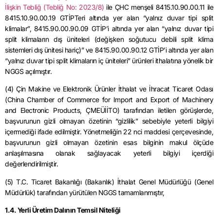
İlişkin Tebliğ (Tebliğ No: 2023/8)
ile ÇHC menşeli 8415.10.90.00.11 ile
8415.10.90.00.19 GTİPTeri altında yer alan “yalnız duvar tipi split
klimalar”, 8415.90.00.90.09 GTİP’i altında yer alan “yalnız duvar tipi
split klimaların dış üniteleri (değişken soğutucu debili split klima
sistemleri dış ünitesi hariç)” ve 8415.90.00.90.12 GTİP’i altında yer alan
“yalnız duvar tipi split klimaların iç üniteleri” ürünleri ithalatına yönelik bir
NGGS açılmıştır.
(4) Çin Makine ve Elektronik Ürünler İthalat ve İhracat Ticaret Odası
(China Chamber of Commerce for Import and Export of Machinery
and Electronic Products, ÇMEÜİİTO) tarafından iletilen görüşlerde,
başvurunun gizli olmayan özetinin “gizlilik” sebebiyle yeterli bilgiyi
içermediği ifade edilmiştir. Yönetmeliğin 22 nci maddesi çerçevesinde,
başvurunun gizli olmayan özetinin esas bilginin makul ölçüde
anlaşılmasına olanak sağlayacak yeterli bilgiyi içerdiği
değerlendirilmiştir.
(5) T.C. Ticaret Bakanlığı (Bakanlık) İthalat Genel Müdürlüğü (Genel
Müdürlük) tarafından yürütülen NGGS tamamlanmıştır,
1.4. Yerli Üretim Dalının Temsil Niteliği