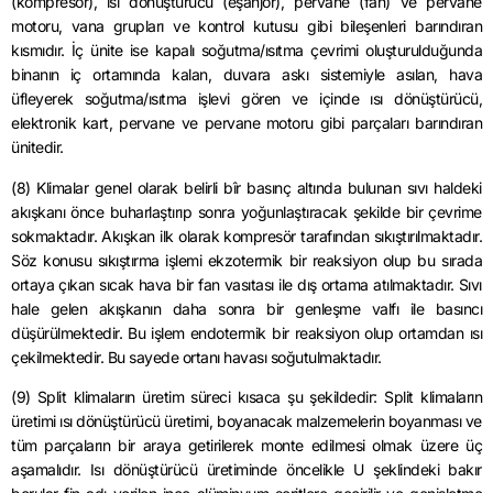
(kompresör), ısı dönüştürücü (eşanjör), pervane (fan) ve pervane
motoru, vana grupları ve kontrol kutusu gibi bileşenleri barındıran
kısmıdır. İç ünite ise kapalı soğutma/ısıtma çevrimi oluşturulduğunda
binanın iç ortamında kalan, duvara askı sistemiyle asılan, hava
üfleyerek soğutma/ısıtma işlevi gören ve içinde ısı dönüştürücü,
elektronik kart, pervane ve pervane motoru gibi parçaları barındıran
ünitedir.
(8) Klimalar genel olarak belirli bîr basınç altında bulunan sıvı haldeki
akışkanı önce buharlaştırıp sonra yoğunlaştıracak şekilde bir çevrime
sokmaktadır. Akışkan ilk olarak kompresör tarafından sıkıştırılmaktadır.
Söz konusu sıkıştırma işlemi ekzotermik bir reaksiyon olup bu sırada
ortaya çıkan sıcak hava bir fan vasıtası ile dış ortama atılmaktadır. Sıvı
hale gelen akışkanın daha sonra bir genleşme valfı ile basıncı
düşürülmektedir. Bu işlem endotermik bir reaksiyon olup ortamdan ısı
çekilmektedir. Bu sayede ortanı havası soğutulmaktadır.
(9) Split klimaların üretim süreci kısaca şu şekildedir: Split klimaların
üretimi ısı dönüştürücü üretimi, boyanacak malzemelerin boyanması ve
tüm parçaların bir araya getirilerek monte edilmesi olmak üzere üç
aşamalıdır. Isı dönüştürücü üretiminde öncelikle U şeklindeki bakır