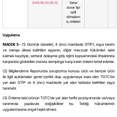
8415.90.00.90.12
Yalnız
duvar tipi
split
klimaların
iç üniteleri
Uygulama
MADDE 5-
(1) Gümrük idareleri, 4 üncü maddede GTİP’i, eşya tanımı
ve menşe ülkesi belirtilen eşyanın, diğer mevzuat hükümleri saklı
kalmak kaydıyla, serbest dolaşıma giriş rejimi kapsamındaki ithalatında
karşısında gösterilen oranda dampinge karşı kesin önlemi tahsil ederler.
(2) Bilgilendirme Raporunda soruşturma konusu ürün ve benzer ürün
ile ilgili açıklamalar genel içerikli olup uygulamaya esas olan TGTC’de
yer alan GTİP ve 4 üncü maddede yer alan tabloda belirtilen eşya
tanımıdır.
(3) Önleme tabi ürünün TGTC’de yer alan tarife pozisyonunda ve/veya
tanımında yapılacak değişiklikler bu Tebliğ hükümlerinin
uygulanmasına engel teşkil etmez.