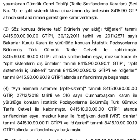
yayımlanan Gümrük Genel Tebliği (Tarife-Smıflandırma Kararlan) (Seri
No: 11) ile split sistemli klima cihazlarının dış ünitesinin 8415.90 GTP
altında sınıflandırılması gerektiğine karar verilmiştir.
(3) Söz konusu önleme tabî ürünlerin yer aldığı “diğerleri” tanımlı
8415.90.00.90.00 GTİP’i, 30/12/2011 tarihli ve 2011/2571 sayılı
Bakanlar Kurulu Karan île yürürlüğe konulan İstatistik Pozisyonlarına
Bölünmüş Türk Gümrük Tarife Cetveli ile kaldırılmıştır.
8415.90.00.90.00 GTİP’i altında sınıflandırılan eşya, mezkur karar ile
“split sistemlerin dış üniteleri” tanımlı 8415.90.00.90.11 GTİP’i, “split
sistemlerin iç üniteleri” tanımlı 8415.90.00.90.12 GTİP’i ve “diğerleri”
tanımlı 8415.90.00.90.19 GTİP’i altında sınıflandırılmaya başlamıştır.
(4) “Ayrı elemanlı sistemler (split-sistem)” tanımlı 8415.10.90.00.00
GTİP, 27/12/2018 tarihli ve 516 sayılı Cumhurbaşkanı Karan ile
yürürlüğe konulan İstatistik Pozisyonlarına Bölünmüş Türk Gümrük
Tarife Cetveli ile kaldırılmıştır. 8415.10.90.00.00 GTİP’i atanda
sınıflandırılan eşya, mezkur karar ile “değişken debili (VRF) olanlar”
tanımlı 8415.10.90.00.11 GTİP’i ve “diğerleri” tanımlı 8415.10.90.00.19
GTİP’i altında sınıflandırılmaya başlamıştır.