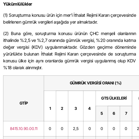
Yükümlülükler
(1) Soruşturma konusu ürün için mer’i İthalat Rejimi Kararı çerçevesinde
belirlenen gümrük vergileri aşağıda yer almaktadır.
(2) Buna göre, soruşturma konusu ürünün ÇHC menşeli olanlarının
ithalinde %2,5 ve %2,7 oranında gümrük vergisi, %20 oranında katma
değer vergisi (KDV) uygulanmaktadır. Gözden geçirme döneminde
yürürlükte bulunan İthalat Rejimi Karan çerçevesinde de soruşturma
konusu ülke için aynı oranlarda gümrük vergisi uygulanmış olup KDV
%18 olarak alınmıştır.
GÜMRÜK VERGİSİ ORANI (%)
GTS ÜLKELERİ
GTİP
1
2
3
4
5
6
7
8415.10.90.00.11
0
0
2,5
0
0
0
0
2