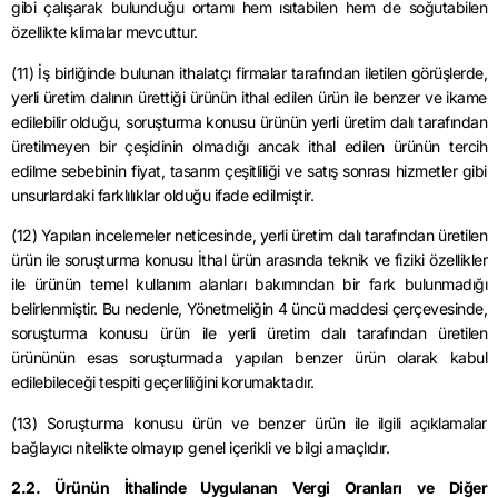
gibi çalışarak bulunduğu ortamı hem ısıtabilen hem de soğutabilen
özellikte klimalar mevcuttur.
(11) İş birliğinde bulunan ithalatçı firmalar tarafından iletilen görüşlerde,
yerli üretim dalının ürettiği ürünün ithal edilen ürün ile benzer ve ikame
edilebilir olduğu, soruşturma konusu ürünün yerli üretim dalı tarafından
üretilmeyen bir çeşidinin olmadığı ancak ithal edilen ürünün tercih
edilme sebebinin fiyat, tasarım çeşitliliği ve satış sonrası hizmetler gibi
unsurlardaki farklılıklar olduğu ifade edilmiştir.
(12) Yapılan incelemeler neticesinde, yerli üretim dalı tarafından üretilen
ürün ile soruşturma konusu İthal ürün arasında teknik ve fiziki özellikler
ile ürünün temel kullanım alanları bakımından bir fark bulunmadığı
belirlenmiştir. Bu nedenle, Yönetmeliğin 4 üncü maddesi çerçevesinde,
soruşturma konusu ürün ile yerli üretim dalı tarafından üretilen
ürününün esas soruşturmada yapılan benzer ürün olarak kabul
edilebileceği tespiti geçerliliğini korumaktadır.
(13) Soruşturma konusu ürün ve benzer ürün ile ilgili açıklamalar
bağlayıcı nitelikte olmayıp genel içerikli ve bilgi amaçlıdır.
2.2. Ürünün İthalinde Uygulanan Vergi Oranları ve Diğer