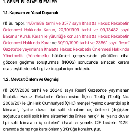
1. GENEL BİLGİ VE İŞLEMLER
1.1. Kapsam ve Yasal Dayanak
(1) Bu rapor,
14/6/1989 tarihli ve 3577 sayılı İthalatta Haksız Rekabetin
Önlenmesi Hakkında Kanun
,
20/10/1999 tarihli ve 99/13482 sayılı
Bakanlar Kurulu Kararı ile yürürlüğe konulan İthalatta Haksız Rekabetin
Önlenmesi Hakkında Karar
ve
30/10/1999 tarihli ve 23861 sayılı Resmî
Gazete’de yayımlanan İthalatta Haksız Rekabetin Önlenmesi Hakkında
Yönetmelik (Yönetmelik)
hükümleri çerçevesinde yürütülen nihai
gözden geçirme soruşturması (NGGS) sonucunda alınacak karara
esas teşkil edecek bilgi ve bulguları içermektedir.
1.2. Mevcut Önlem ve Geçmişi
(1) 26/7/2006 tarihli ve 26240 sayılı Resmî Gazete’de yayımlanan
İthalatta Haksız Rekabetin Önlenmesine İlişkin Tebliğ (Tebliğ No:
2006/20) ile Çin Halk Cumhuriyeti (ÇHC) menşeli “yalnız duvar tipi split
klimalar”, “yalnız duvar tipi split klimaların dış üniteleri (değişken
soğutucu debili split klima sistemleri dış ünitesi hariç)” ile “yalnız duvar
tipi split klimaların iç üniteleri” ithalatına yönelik CİF bedelin %25’i
oranında dampinge karşı önlem yürürlüğe konulmuştur.