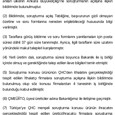
anılan ülkenin Ankara Büyükelçiliği’ne soruşturmanın açılışına ilişkin
bildirimde bulunulmuştur.
(2) Bildirimde, soruşturma açılış Tebliğine, başvurunun gizli olmayan
özetine ve soru formlarına nereden erişilebileceği hususunda bilgi
verilmiştir.
(3) Taraflara görüş bildirme ve soru formlarını yanıtlamaları için posta
süresi dâhil 37 gün süre tanınmıştır. Ayrıca, ilgili tarafların süre uzatımı
yönündeki makul talepleri karşılanmıştır.
(4) Yerli üretim dalı, soruşturma süresi boyunca Bakanlık ile iş birliği
içinde olmuş ve gerektiğinde talep edilen ilave bilgileri temin etmiştir.
(5) Soruşturma konusu ürününün ÇHC’den ithalatını gerçekleştirdiği
tespit edilen İthalatçı firmalara soruşturma açılışına ilişkin bildirimde
bulunulmuş olup söz konusu firmalardan 4 tanesinin iş birliğinde
bulunduğu kabul edilmiştir.
(6) ÇMEÜİİTO, üyesi üreticiler adına Bakanlığımız ile iletişime geçmiştir.
(7) Türkiye’ye ÇHC menşeli soruşturma konusu ürünün ihracatını
gerçekleştirdiği tespit edilen üretici/ihracatçı firmalara soruşturma