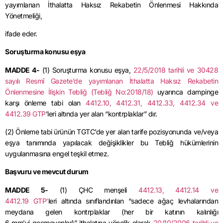
yayımlanan İthalatta Haksız Rekabetin Önlenmesi Hakkında
Yönetmeliği,
ifade
eder.
Soruşturma konusu eşya
MADDE 4-
(1) Soruşturma konusu eşya,
22/5/2018 tarihli ve 30428
sayılı Resmî Gazete’de yayımlanan İthalatta Haksız Rekabetin
Önlenmesine İlişkin Tebliğ (Tebliğ No:2018/18)
uyarınca dampinge
karşı önleme tabi olan
4412.10, 4412.31, 4412.33, 4412.34 ve
4412.39
GTP
’leri
altında yer alan “kontrplaklar”
dır
.
(2) Önleme tabi ürünün
TGTC’de
yer alan tarife pozisyonunda ve/veya
eşya tanımında yapılacak değişiklikler bu Tebliğ hükümlerinin
uygulanmasına engel teşkil etmez.
Başvuru ve mevcut durum
MADDE 5-
(1) ÇHC menşeli
4412.13
, 4412.14 ve
4412.19
GTP’
leri
altında sınıflandırılan “sadece ağaç levhalarından
meydana gelen kontrplaklar (her bir katının kalınlığı
6
mm’yi
geçmeyenler)” ithalatına yönelik olarak
20/10/2006 tarihli ve