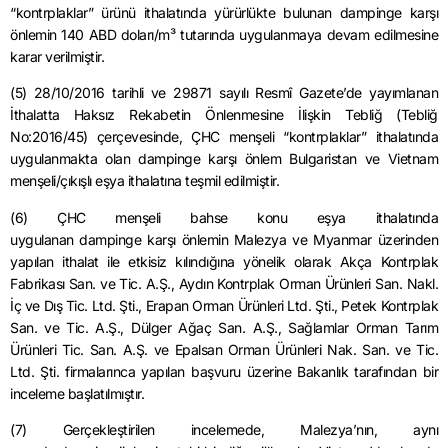
“kontrplaklar” ürünü ithalatında yürürlükte bulunan dampinge karşı
önlemin 140 ABD doları/m³ tutarında uygulanmaya devam edilmesine
karar verilmiştir.
(5)
28/10/2016
tarihli ve 29871 sayılı Resmî Gazete’de yayımlanan
İthalatta Haksız Rekabetin Önlenmesine İlişkin Tebliğ (Tebliğ
No:2016/45) çerçevesinde, ÇHC menşeli “kontrplaklar” ithalatında
uygulanmakta olan dampinge karşı önlem Bulgaristan ve Vietnam
menşeli/çıkışlı eşya ithalatına teşmil edilmiştir.
(6) ÇHC menşeli bahse konu eşya ithalatında
uygulanan
dampinge
karşı önlemin Malezya ve
Myanmar
üzerinden
yapılan ithalat ile etkisiz kılındığına yönelik olarak Akça Kontrplak
Fabrikası San. ve Tic. A.Ş
.,
Aydın Kontrplak Orman Ürünleri San.
Nakl
.
İç ve Dış Tic. Ltd. Şti
.,
Erapan
Orman Ürünleri Ltd. Şti., Petek Kontrplak
San. ve Tic. A.Ş
.,
Dülger Ağaç San. A.Ş
.,
Sağlamlar Orman Tarım
Ürünleri Tic. San. A.Ş. ve
Epalsan
Orman Ürünleri
Nak
. San.
ve
Tic.
Ltd. Şti. firmalarınca yapılan başvuru üzerine Bakanlık tarafından bir
inceleme başlatılmıştır.
(7) Gerçekleştirilen incelemede, Malezya’nın, aynı