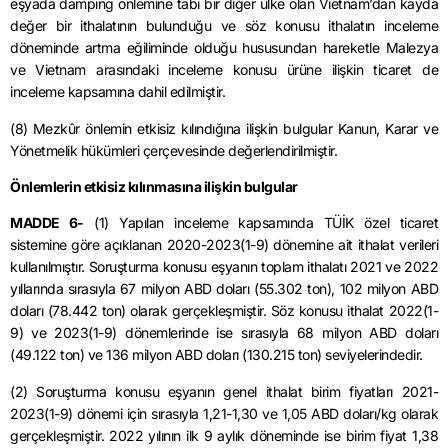
eşyada
damping
önlemine tabi bir diğer ülke olan Vietnam’dan kayda
değer bir ithalatının bulunduğu ve söz konusu ithalatın inceleme
döneminde artma eğiliminde olduğu hususundan hareketle Malezya
ve Vietnam arasındaki inceleme konusu ürüne ilişkin ticaret de
inceleme kapsamına dahil edilmiştir.
(8) Mezkûr önlemin etkisiz kılındığına ilişkin bulgular Kanun, Karar ve
Yönetmelik hükümleri çerçevesinde değerlendirilmiştir.
Önlemlerin etkisiz kılınmasına ilişkin bulgular
MADDE 6-
(1) Yapılan inceleme kapsamında TÜİK özel ticaret
sistemine göre açıklanan 2020-2023(1-9) dönemine ait ithalat verileri
kullanılmıştır. Soruşturma konusu eşyanın toplam ithalatı 2021 ve 2022
yıllarında sırasıyla 67 milyon ABD doları (55.302 ton), 102 milyon ABD
doları (78.442 ton) olarak gerçekleşmiştir. Söz konusu ithalat 2022(1-
9) ve 2023(1-9) dönemlerinde ise sırasıyla 68 milyon ABD doları
(49.122 ton) ve 136 milyon ABD doları (130.215 ton) seviyelerindedir.
(2) Soruşturma konusu eşyanın genel ithalat birim fiyatları 2021-
2023(1-9) dönemi için sırasıyla 1,21-1,30 ve 1,05 ABD doları/kg olarak
gerçekleşmiştir. 2022 yılının ilk 9 aylık döneminde ise birim fiyat 1,38