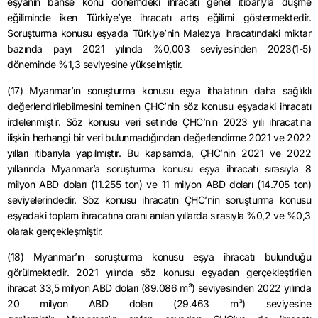
eşyanın bahse konu dönemdeki ihracatı genel itibarıyla düşme
eğiliminde iken Türkiye’ye ihracatı artış eğilimi göstermektedir.
Soruşturma konusu eşyada Türkiye’nin Malezya ihracatındaki miktar
bazında payı 2021 yılında %0,003 seviyesinden 2023(1-5)
döneminde %1,3 seviyesine yükselmiştir.
(17)
Myanmar’ın
soruşturma konusu eşya ithalatının daha sağlıklı
değerlendirilebilmesini
teminen
ÇHC’nin
söz konusu eşyadaki ihracatı
irdelenmiştir. Söz konusu veri setinde
ÇHC’nin
2023 yılı ihracatına
ilişkin herhangi bir veri bulunmadığından değerlendirme 2021 ve 2022
yılları itibarıyla yapılmıştır. Bu kapsamda,
ÇHC’nin
2021 ve 2022
yıllarında
Myanmar’a
soruşturma konusu eşya ihracatı sırasıyla 8
milyon ABD doları (11.255 ton) ve 11 milyon ABD doları (14.705 ton)
seviyelerindedir. Söz konusu ihracatın
ÇHC’nin
soruşturma konusu
eşyadaki toplam ihracatına oranı anılan yıllarda sırasıyla %0,2 ve %0,3
olarak gerçekleşmiştir.
(18)
Myanmar’ın
soruşturma konusu eşya ihracatı bulunduğu
görülmektedir. 2021 yılında söz konusu eşyadan gerçekleştirilen
ihracat 33,5 milyon ABD doları (89.086 m³) seviyesinden 2022 yılında
20 milyon ABD doları (29.463 m³) seviyesine