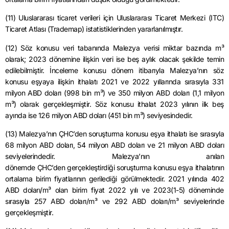
(11) Uluslararası ticaret verileri için Uluslararası Ticaret Merkezi (ITC)
Ticaret Atlası (
Trademap
) istatistiklerinden yararlanılmıştır.
(12) Söz konusu veri tabanında Malezya verisi miktar bazında m³
olarak; 2023 dönemine ilişkin veri ise beş aylık olacak şekilde temin
edilebilmiştir. İnceleme konusu dönem itibarıyla Malezya’nın söz
konusu eşyaya ilişkin ithalatı 2021 ve 2022 yıllarında sırasıyla 331
milyon ABD doları (998 bin m³) ve 350 milyon ABD doları (1,1 milyon
m³) olarak gerçekleşmiştir. Söz konusu ithalat 2023 yılının ilk beş
ayında ise 126 milyon ABD doları (451 bin m³) seviyesindedir.
(13) Malezya’nın
ÇHC’den
soruşturma konusu eşya ithalatı ise sırasıyla
68 milyon ABD doları, 54 milyon ABD doları ve 21 milyon ABD doları
seviyelerindedir. Malezya’nın anılan
dönemde
ÇHC’den
gerçekleştirdiği soruşturma konusu eşya ithalatının
ortalama birim fiyatlarının gerilediği görülmektedir. 2021 yılında 402
ABD doları/m³ olan birim fiyat 2022 yılı ve 2023(1-5) döneminde
sırasıyla 257 ABD doları/m³ ve 292 ABD doları/m³ seviyelerinde
gerçekleşmiştir.