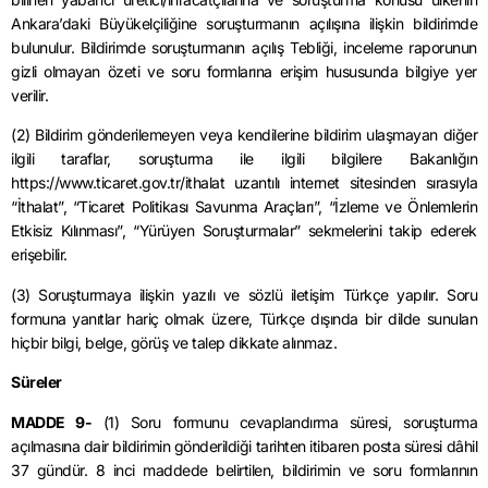
Ankara’daki Büyükelçiliğine soruşturmanın açılışına ilişkin bildirimde
bulunulur. Bildirimde soruşturmanın açılış Tebliği, inceleme raporunun
gizli olmayan özeti ve soru formlarına erişim hususunda bilgiye yer
verilir.
(2) Bildirim gönderilemeyen veya kendilerine bildirim ulaşmayan diğer
ilgili taraflar, soruşturma ile ilgili bilgilere Bakanlığın
https://www.ticaret.gov.tr/ithalat uzantılı internet sitesinden sırasıyla
“İthalat”, “Ticaret Politikası Savunma Araçları”, “İzleme ve Önlemlerin
Etkisiz Kılınması”, “Yürüyen Soruşturmalar” sekmelerini takip ederek
erişebilir.
(3) Soruşturmaya ilişkin yazılı ve sözlü iletişim Türkçe yapılır. Soru
formuna yanıtlar hariç olmak üzere, Türkçe dışında bir dilde sunulan
hiçbir bilgi, belge, görüş ve talep dikkate alınmaz.
Süreler
MADDE 9-
(1) Soru formunu cevaplandırma süresi, soruşturma
açılmasına dair bildirimin gönderildiği tarihten itibaren posta süresi dâhil
37 gündür. 8 inci maddede belirtilen, bildirimin ve soru formlarının