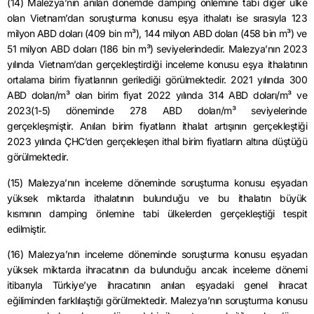
(14) Malezya’nın anılan dönemde
damping
önlemine tabi diğer ülke
olan Vietnam’dan soruşturma konusu eşya ithalatı ise sırasıyla 123
milyon ABD doları (409 bin m³), 144 milyon ABD doları (458 bin m³) ve
51 milyon ABD doları (186 bin m³) seviyelerindedir. Malezya’nın 2023
yılında Vietnam’dan gerçekleştirdiği inceleme konusu eşya ithalatının
ortalama birim fiyatlarının gerilediği görülmektedir. 2021 yılında 300
ABD doları/m³ olan birim fiyat 2022 yılında 314 ABD doları/m³ ve
2023(1-5) döneminde 278 ABD doları/m³ seviyelerinde
gerçekleşmiştir. Anılan birim fiyatların ithalat artışının gerçekleştiği
2023 yılında
ÇHC’den
gerçekleşen ithal birim fiyatların altına düştüğü
görülmektedir.
(15) Malezya’nın inceleme döneminde soruşturma konusu eşyadan
yüksek miktarda ithalatının bulunduğu ve bu ithalatın büyük
kısmının
damping
önlemine tabi ülkelerden gerçekleştiği tespit
edilmiştir.
(16) Malezya’nın inceleme döneminde soruşturma konusu eşyadan
yüksek miktarda ihracatının da bulunduğu ancak inceleme dönemi
itibarıyla Türkiye’ye ihracatının anılan eşyadaki genel ihracat
eğiliminden farklılaştığı görülmektedir. Malezya’nın soruşturma konusu