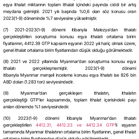
eşya ithalat miktarının toplam ithalat içindeki payında ciddi bir artış
meydana gelmiştir. 2021 yılı başında %0,6 olan söz konusu oran
2023(1-9) döneminde %7 seviyesine yükselmiştir.
(7) 2021-2023(1-9) dönemi itibarıyla Malezya’dan ithalatı
gerçekleştirilen soruşturma konusu eşya ithalatı ortalama birim
fiyatlarının,
4412.39
GTP kapsamı eşyanın 2022 yılı hariç olmak üzere,
genel ithalat ortalama birim fiyatlarından düşük olduğu görülmektedir.
(8) 2021 ve 2022 yıllarında
Myanmar’dan
soruşturma konusu eşya
ithalatı gerçekleşmemiştir. 2023(1-9) dönemi
itibarıyla
Myanmar
menşeli inceleme konusu eşya ithalatı ise 826 bin
ABD doları (1.283 ton) seviyesindedir.
(9)
Myanmar’dan
gerçekleşen ithalatın, ithalatın
gerçekleştiği
GTP’ler
kapsamında, toplam ithalat içerisindeki payı
anılan dönemde %1 seviyesindedir.
(10) 2023(1-9) dönemi itibarıyla
Myanmar’dan
ithalatı
gerçekleştirilen
4412.31
, 4412.33 ve 4412.34
GTP
’li
eşyanın
tamamında
Myanmar
ithalatının ortalama birim fiyatlarının, genel ithalat
ortalama birim fiyatlarından düşük olduğu görülmektedir.