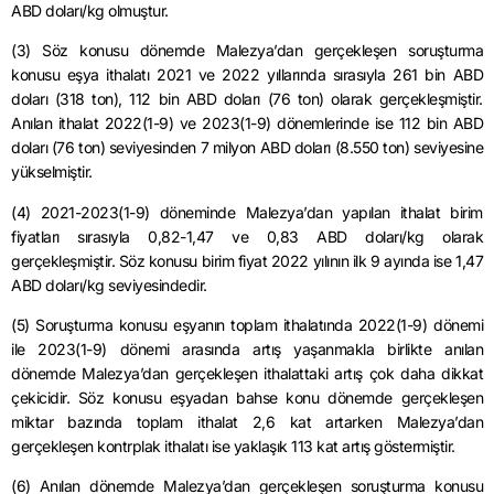
ABD doları/kg olmuştur.
(3) Söz konusu dönemde Malezya’dan gerçekleşen soruşturma
konusu eşya ithalatı 2021 ve 2022 yıllarında sırasıyla 261 bin ABD
doları (318 ton), 112 bin ABD doları (76 ton) olarak gerçekleşmiştir.
Anılan ithalat 2022(1-9) ve 2023(1-9) dönemlerinde ise 112 bin ABD
doları (76 ton) seviyesinden 7 milyon ABD doları (8.550 ton) seviyesine
yükselmiştir.
(4) 2021-2023(1-9) döneminde Malezya’dan yapılan ithalat birim
fiyatları sırasıyla 0,82-1,47 ve 0,83 ABD doları/kg olarak
gerçekleşmiştir. Söz konusu birim fiyat 2022 yılının ilk 9 ayında ise 1,47
ABD doları/kg seviyesindedir.
(5) Soruşturma konusu eşyanın toplam ithalatında 2022(1-9) dönemi
ile 2023(1-9) dönemi arasında artış yaşanmakla birlikte anılan
dönemde Malezya’dan gerçekleşen ithalattaki artış çok daha dikkat
çekicidir. Söz konusu eşyadan bahse konu dönemde gerçekleşen
miktar bazında toplam ithalat 2,6 kat artarken Malezya’dan
gerçekleşen kontrplak ithalatı ise yaklaşık 113 kat artış göstermiştir.
(6) Anılan dönemde Malezya’dan gerçekleşen soruşturma konusu