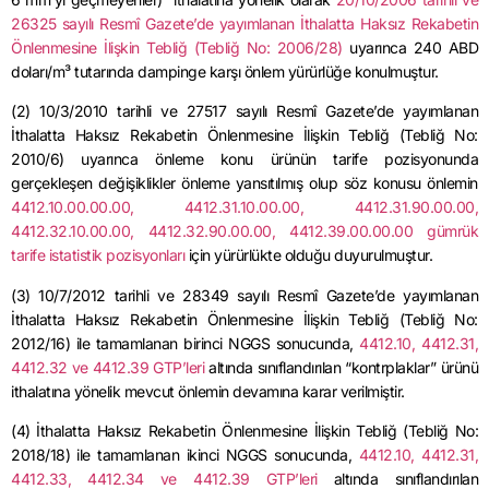
26325 sayılı Resmî Gazete’de yayımlanan İthalatta Haksız Rekabetin
Önlenmesine İlişkin Tebliğ (Tebliğ No: 2006/28)
uyarınca 240 ABD
doları/m³ tutarında dampinge karşı önlem yürürlüğe konulmuştur.
(2)
10/3/2010
tarihli ve 27517 sayılı Resmî Gazete’de yayımlanan
İthalatta Haksız Rekabetin Önlenmesine İlişkin Tebliğ (Tebliğ No:
2010/6) uyarınca önleme konu ürünün tarife pozisyonunda
gerçekleşen değişiklikler önleme yansıtılmış olup söz konusu önlemin
4412.10.00.00.00, 4412.31.10.00.00, 4412.31.90.00.00,
4412.32.10.00.00, 4412.32.90.00.00, 4412.39.00.00.00 gümrük
tarife istatistik pozisyonları
için yürürlükte olduğu duyurulmuştur.
(3)
10/7/2012
tarihli ve 28349 sayılı Resmî Gazete’de yayımlanan
İthalatta Haksız Rekabetin Önlenmesine İlişkin Tebliğ (Tebliğ No:
2012/16) ile tamamlanan birinci NGGS sonucunda,
4412.10, 4412.31,
4412.32 ve 4412.39
GTP’leri
altında sınıflandırılan “kontrplaklar” ürünü
ithalatına yönelik mevcut önlemin devamına karar verilmiştir.
(4) İthalatta Haksız Rekabetin Önlenmesine İlişkin Tebliğ (Tebliğ No:
2018/18) ile tamamlanan ikinci NGGS sonucunda,
4412.10
, 4412.31,
4412.33, 4412.34 ve 4412.39
GTP’leri
altında sınıflandırılan