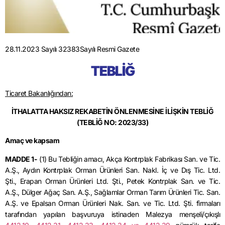
28.11.2023 Sayılı 32383Sayılı Resmi Gazete
TEBLİĞ
Ticaret Bakanlığından:
İTHALATTA HAKSIZ REKABETİN ÖNLENMESİNE İLİŞKİN TEBLİĞ
(TEBLİĞ NO: 2023/33)
Amaç ve kapsam
MADDE 1-
(1) Bu Tebliğin amacı, Akça Kontrplak Fabrikası San. ve Tic.
A.Ş
.,
Aydın Kontrplak Orman Ürünleri San.
Nakl
. İç ve Dış Tic. Ltd.
Şti
.,
Erapan
Orman Ürünleri Ltd. Şti., Petek Kontrplak San. ve Tic.
A.Ş
.,
Dülger Ağaç San. A.Ş
.,
Sağlamlar Orman Tarım Ürünleri Tic. San.
A.Ş. ve
Epalsan
Orman Ürünleri
Nak
. San.
ve
Tic. Ltd. Şti. firmaları
tarafından yapılan başvuruya istinaden Malezya menşeli/çıkışlı