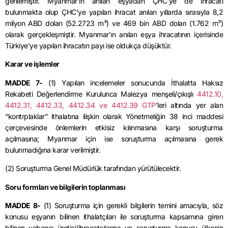
gerilemiştir.
Myanmar’ın
anılan eşyadan
ÇHC’ye
de ihracatı
bulunmakta olup
ÇHC’ye
yapılan ihracat anılan yıllarda sırasıyla 8,2
milyon ABD doları (
52.2723
m³) ve 469 bin ABD doları (1.762 m³)
olarak gerçekleşmiştir.
Myanmar’ın
anılan eşya ihracatının içerisinde
Türkiye’ye yapılan ihracatın payı ise oldukça düşüktür.
Karar ve işlemler
MADDE 7-
(1) Yapılan incelemeler sonucunda İthalatta Haksız
Rekabeti Değerlendirme Kurulunca Malezya menşeli/çıkışlı
4412.10
,
4412.31, 4412.33, 4412.34 ve 4412.39
GTP
’leri
altında yer alan
“kontrplaklar” ithalatına ilişkin olarak Yönetmeliğin 38 inci maddesi
çerçevesinde önlemlerin etkisiz kılınmasına karşı soruşturma
açılmasına;
Myanmar
için ise soruşturma açılmasına gerek
bulunmadığına karar verilmiştir.
(2) Soruşturma Genel Müdürlük tarafından yürütülecektir.
Soru formları ve bilgilerin toplanması
MADDE 8-
(1) Soruşturma için gerekli bilgilerin temini amacıyla, söz
konusu eşyanın bilinen ithalatçıları ile soruşturma kapsamına giren
bilinen yabancı üretici/ihracatçılarına ve soruşturma konusu ülkenin