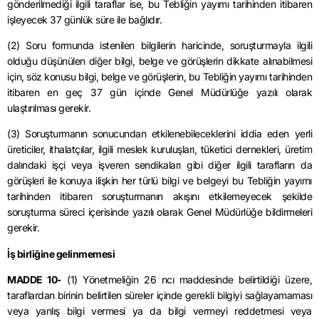
gönderilmediği ilgili taraflar ise, bu Tebliğin yayımı tarihinden itibaren
işleyecek 37 günlük süre ile bağlıdır.
(2) Soru formunda istenilen bilgilerin haricinde, soruşturmayla ilgili
olduğu düşünülen diğer bilgi, belge ve görüşlerin dikkate alınabilmesi
için, söz konusu bilgi, belge ve görüşlerin, bu Tebliğin yayımı tarihinden
itibaren en geç 37 gün içinde Genel Müdürlüğe yazılı olarak
ulaştırılması gerekir.
(3) Soruşturmanın sonucundan etkilenebileceklerini iddia eden yerli
üreticiler, ithalatçılar, ilgili meslek kuruluşları, tüketici dernekleri, üretim
dalındaki işçi veya işveren sendikaları gibi diğer ilgili tarafların da
görüşleri ile konuya ilişkin her türlü bilgi ve belgeyi bu Tebliğin yayımı
tarihinden itibaren soruşturmanın akışını etkilemeyecek şekilde
soruşturma süreci içerisinde yazılı olarak Genel Müdürlüğe bildirmeleri
gerekir.
İş birliğine gelinmemesi
MADDE 10-
(1) Yönetmeliğin 26
ncı
maddesinde belirtildiği üzere,
taraflardan birinin belirtilen süreler içinde gerekli bilgiyi sağlayamaması
veya yanlış bilgi vermesi ya da bilgi vermeyi reddetmesi veya