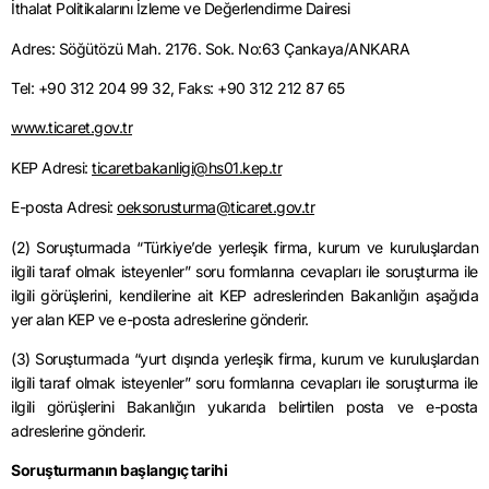
İthalat Politikalarını İzleme ve Değerlendirme Dairesi
Adres:
Söğütözü
Mah. 2176. Sok. No:63 Çankaya/ANKARA
Tel: +90 312 204 99 32, Faks: +90 312 212 87 65
www.ticaret.gov.tr
KEP Adresi:
ticaretbakanligi
@hs01.kep.tr
E-posta Adresi:
oeksorusturma
@ticaret.gov.tr
(2) Soruşturmada “Türkiye’de yerleşik firma, kurum ve kuruluşlardan
ilgili taraf olmak isteyenler” soru formlarına cevapları ile soruşturma ile
ilgili görüşlerini, kendilerine ait KEP adreslerinden Bakanlığın aşağıda
yer alan KEP ve e-posta adreslerine gönderir.
(3) Soruşturmada “yurt dışında yerleşik firma, kurum ve kuruluşlardan
ilgili taraf olmak isteyenler” soru formlarına cevapları ile soruşturma ile
ilgili görüşlerini Bakanlığın yukarıda belirtilen posta ve e-posta
adreslerine gönderir.
Soruşturmanın başlangıç tarihi