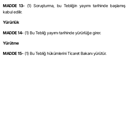
MADDE 13-
(1) Soruşturma, bu Tebliğin yayımı tarihinde başlamış
kabul edilir.
Yürürlük
MADDE 14-
(1) Bu Tebliğ yayımı tarihinde yürürlüğe girer.
Yürütme
MADDE 15-
(1) Bu Tebliğ hükümlerini Ticaret Bakanı yürütür.
Resmi Gazete İçin Link’e Tıklayınız.
Mevzuatlara Dönmek İçin Tıklayınız.
İthalatta Haksız Rekabetin Önlenmesine İlişkin Tebliğ 2023/33
yazısı
ilk önce
AB Mevzuat
üzerinde ortaya çıktı.