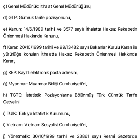
ç) Genel Müdürlük: İthalat Genel Müdürlüğünü,
d) GTP: Gümrük tarife pozisyonunu,
e) Kanun:
14/6/1989
tarihli ve 3577 sayılı İthalatta Haksız Rekabetin
Önlenmesi Hakkında Kanunu,
f) Karar:
20/10/1999
tarihli ve 99/13482 sayılı Bakanlar Kurulu Kararı ile
yürürlüğe konulan İthalatta Haksız Rekabetin Önlenmesi Hakkında
Kararı,
g) KEP: Kayıtlı elektronik posta adresini,
ğ)
Myanmar
:
Myanmar
Birliği Cumhuriyeti’ni,
h) TGTC: İstatistik Pozisyonlarına Bölünmüş Türk Gümrük Tarife
Cetvelini,
ı) TÜİK: Türkiye İstatistik Kurumunu,
i) Vietnam: Vietnam Sosyalist Cumhuriyeti’ni,
j) Yönetmelik:
30/10/1999
tarihli ve 23861 sayılı Resmî Gazete’de