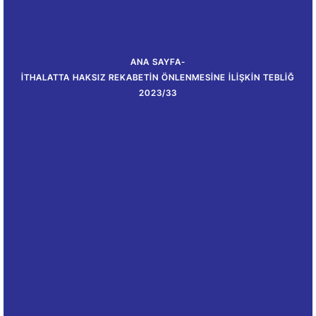
ANA SAYFA
-
İTHALATTA HAKSIZ REKABETIN ÖNLENMESINE İLIŞKIN TEBLIĞ
2023/33