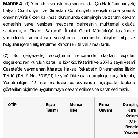
MADDE 4-
(1) Yürütülen soruşturma sonucunda, Çin Halk Cumhuriyeti,
İtalyan Cumhuriyeti ve Sırbistan Cumhuriyeti menşeli ürüne yönelik
önlemin yürürlükten kalkması durumunda dampingin ve zararın devam
etmesinin veya yeniden meydana gelmesinin muhtemel olduğu
saptanmıştır. Ticaret Bakanlığı İthalat Genel Müdürlüğü tarafından
yürütülerek tamamlanan soruşturma sonucunda ulaşılan bilgi ve
bulguları içeren Bilgilendirme Raporu Ek’te yer almaktadır.
(2) Bu çerçevede, soruşturma neticesinde ulaşılan tespitleri
değerlendiren Kurulun kararı ile 12/4/2019 tarihli ve 30743 sayılı Resmî
Gazete’de yayımlanan İthalatta Haksız Rekabetin Önlenmesine İlişkin
Tebliğ (Tebliğ No: 2019/11) ile yürürlükte olan dampinge karşı önlemin,
Yönetmeliğin 42 nci maddesi çerçevesinde aşağıdaki tabloda
gösterilen biçimde uygulanmaya devam edilmesine karar verilmiştir.
GTİP
Eşya
Menşe
Firma
Dampin
Tanımı
Ülke
Ünvanı
Karşı
Önlem
(CIF
Bedeli
Yüzdesi