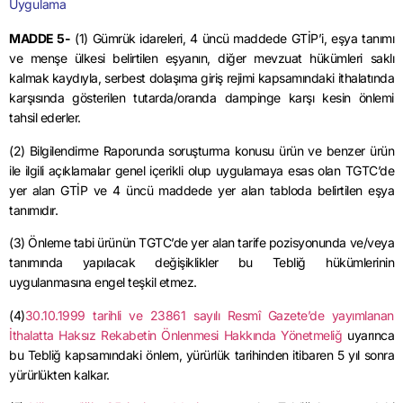
Uygulama
MADDE 5-
(1) Gümrük idareleri, 4 üncü maddede GTİP’i, eşya tanımı
ve menşe ülkesi belirtilen eşyanın, diğer mevzuat hükümleri saklı
kalmak kaydıyla, serbest dolaşıma giriş rejimi kapsamındaki ithalatında
karşısında gösterilen tutarda/oranda dampinge karşı kesin önlemi
tahsil ederler.
(2) Bilgilendirme Raporunda soruşturma konusu ürün ve benzer ürün
ile ilgili açıklamalar genel içerikli olup uygulamaya esas olan TGTC’de
yer alan GTİP ve 4 üncü maddede yer alan tabloda belirtilen eşya
tanımıdır.
(3) Önleme tabi ürünün TGTC’de yer alan tarife pozisyonunda ve/veya
tanımında yapılacak değişiklikler bu Tebliğ hükümlerinin
uygulanmasına engel teşkil etmez.
(4)
30.10.1999 tarihli ve 23861 sayılı Resmî Gazete’de yayımlanan
İthalatta Haksız Rekabetin Önlenmesi Hakkında Yönetmeliğ
uyarınca
bu Tebliğ kapsamındaki önlem, yürürlük tarihinden itibaren 5 yıl sonra
yürürlükten kalkar.