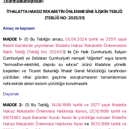
Ticaret Bakanlığından
:
İTHALATTA HAKSIZ REKABETİN ÖNLENMESİNE İLİŞKİN TEBLİĞ
(TEBLİĞ NO: 2025/31)
Amaç ve kapsam
MADDE
1-
(1) Bu Tebliğin amacı,
05.04.2024 tarihli ve 32511 sayılı
Resmî Gazete’de yayımlanan İthalatta Haksız Rekabetin Önlenmesine
İlişkin Tebliğ (Tebliğ No: 2024/13
) ile Çin Halk Cumhuriyeti, İtalyan
Cumhuriyeti ve Sırbistan Cumhuriyeti menşeli “diğerleri” eşya tanımlı
“termosifon-elektrikli, depolu su ısıtıcısı” ürünü ithalatına yönelik
başlatılan ve Ticaret Bakanlığı İthalat Genel Müdürlüğü tarafından
yürütülen nihai gözden geçirme soruşturmasının tamamlanması
neticesinde alınan kararın yürürlüğe konulmasıdır.
Dayanak
MADDE 2-
(1) Bu Tebliğ,
14.06.1989 tarihli ve 3577 sayılı İthalatta
Haksız Rekabetin Önlenmesi Hakkında Kanun
,
20.10.1999 tarihli ve
99/13482 sayılı Bakanlar Kurulu Kararı ile yürürlüğe konulan İthalatta
Haksız Rekabetin Önlenmesi Hakkında Karar
ve
30.10.1999 tarihli ve