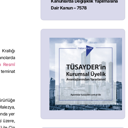
Kanunlarda Değişiklik Yapılmasına
Dair Kanun – 7578
i
Krallığı
anolarda
lı Resmî
 teminat
ürürlüğe
Malezya,
ında yer
i üzere,
6
) ile Çin