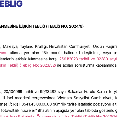
EBLİĞ
MESİNE İLİŞKİN TEBLİĞ (TEBLİĞ NO: 2024/9)
, Malezya, Tayland Krallığı, Hırvatistan Cumhuriyeti, Ürdün
Haşim
yonu
altında yer alan “Bir
modül
halinde birleştirilmiş veya p
lemlerin etkisiz kılınmasına karşı
25/11/2023 tarihli ve 32380 sayı
şkin Tebliğ (Tebliğ No: 2023/32)
ile açılan soruşturma kapsamında
, 20/10/1999 tarihli ve 99/13482 sayılı Bakanlar Kurulu Kararı ile y
n 11 inci maddesi çerçevesinde Vietnam Sosyalist Cumhuriyeti, 
nşeli/çıkışlı 8541.43.00.00.00 gümrük tarife istatistik pozisyonu alt
otovoltaik hücreler” ithalatının aşağıda yer alan tabloda gösterildiğ
atta Haksız Rekabetin Önlenmesine İlişkin Tebliğ (Tebliğ No: 2023/2