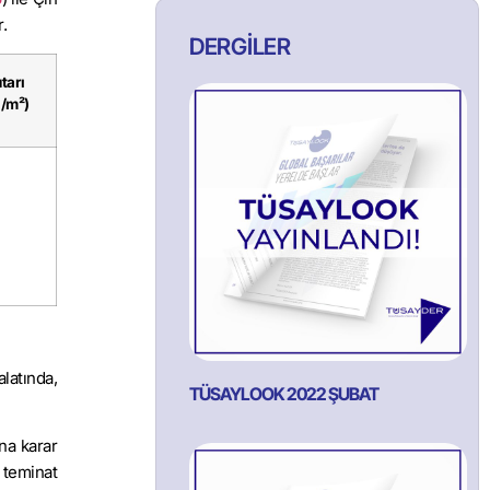
.
DERGİLER
tarı
ı/m²)
alatında,
TÜSAYLOOK 2022 ŞUBAT
na karar
 teminat