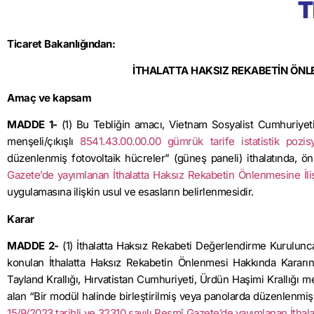
T
Ticaret Bakanlığından:
İTHALATTA HAKSIZ REKABETİN ÖNLEN
Amaç ve kapsam
MADDE 1-
(1) Bu Tebliğin amacı, Vietnam Sosyalist Cumhuriyeti
menşeli/çıkışlı
8541.43.00.00.00 gümrük tarife istatistik pozis
düzenlenmiş
fotovoltaik
hücreler” (güneş paneli) ithalatında, ön
Gazete’de yayımlanan İthalatta Haksız Rekabetin Önlenmesine İli
uygulamasına ilişkin usul ve esasların belirlenmesidir.
Karar
MADDE 2-
(1) İthalatta Haksız Rekabeti Değerlendirme Kurulunca
konulan İthalatta Haksız Rekabetin Önlenmesi Hakkında Kararı
Tayland Krallığı, Hırvatistan Cumhuriyeti, Ürdün Haşimi Krallığı me
alan “Bir modül halinde birleştirilmiş veya panolarda düzenlenmiş f
15/9/2023 tarihli ve 32310 sayılı Resmî Gazete’de yayımlanan İthal