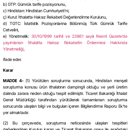
b) GTP: Gümrük tarife pozisyonunu,
c) Hindistan: Hindistan Cumhuriyeti’ni,
ç) Kurul: İthalatta Haksız Rekabeti Değerlendirme Kurulunu,
d) TGTC: İstatistik Pozisyonlarına Bölünmüş Türk Gümrük Tarife
Cetvelini,
e) Yönetmelik:
30/10/1999 tarihli ve 23861 sayılı Resmî Gazete’de
yayımlanan İthalatta Haksız Rekabetin Önlenmesi Hakkında
Yönetmeliği
,
ifade eder.
Karar
MADDE 4-
(1) Yürütülen soruşturma sonucunda, Hindistan menşeli
soruşturma konusu ürün ithalatının dampingli olduğu ve yerli üretim
dalında zarara neden olduğu tespit edilmiştir. Ticaret Bakanlığı İthalat
Genel Müdürlüğü tarafından yürütülerek tamamlanan soruşturma
sonucunda ulaşılan bilgi ve bulguları içeren Bilgilendirme Raporu Ek’te
yer almaktadır.
(2) Bu çerçevede, soruşturma neticesinde ulaşılan tespitleri
değerlendiren Kurulun kararı ve Ticaret Bakanının onayı ile aşağıdaki