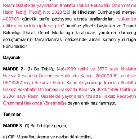
Resmî Gazete’de yayımlanan İthalatta Haksız Rekabetin Önlenmesine
İlişkin Tebliğ (Tebliğ No: 2023/22)
ile Hindistan Cumhuriyeti menşeli
4007.00
gümrük tarife pozisyonu altında sınıflandırılan
“vulkanize
edilmiş kauçuktan iplik ve ipler”
ürününe yönelik başlatılan ve Ticaret
Bakanlığı İthalat Genel Müdürlüğü tarafından yürütülen damping
soruşturmasının tamamlanması neticesinde alınan kararın yürürlüğe
konulmasıdır.
Dayanak
MADDE 2-
(1) Bu Tebliğ,
14/6/1989 tarihli ve 3577 sayılı İthalatta
Haksız Rekabetin Önlenmesi Hakkında Kanun
,
20/10/1999 tarihli ve
99/13482 sayılı Bakanlar Kurulu Kararı ile yürürlüğe konulan İthalatta
Haksız Rekabetin Önlenmesi Hakkında Karar
ve
30/10/1999 tarihli ve
23861 sayılı Resmî Gazete’de yayımlanan İthalatta Haksız Rekabetin
Önlenmesi Hakkında Yönetmeliğe
dayanılarak hazırlanmıştır.
Tanımlar
MADDE 3-
(1) Bu Tebliğde geçen;
a) CIF: Masraflar, sigorta ve navlun dâhil teslimi,