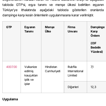
tabloda GTP’si, eşya tanımı ve menşe ülkesi belirtilen eşyanın
Türkiye’ye ithalatında aşağıdaki tabloda gösterilen oranlarda
dampinge karşı kesin önlemlerin uygulanmasına karar verilmiştir.
GTP
Eşyanın
Menşe
Firma
Dampinge
Tanımı
Ülke
Unvanı
Karşı
Önlem
(CIF
Bedelin
Yüzdesi)
4007.00
Vulkanize
Hindistan
Rubfila
7,1
edilmiş
Cumhuriyeti
International
kauçuktan
Limited
iplik ve
ipler
Diğerleri
12,3
Uygulama