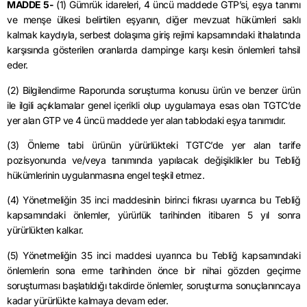
MADDE 5-
(1) Gümrük idareleri, 4 üncü maddede GTP’si, eşya tanımı
ve menşe ülkesi belirtilen eşyanın, diğer mevzuat hükümleri saklı
kalmak kaydıyla, serbest dolaşıma giriş rejimi kapsamındaki ithalatında
karşısında gösterilen oranlarda dampinge karşı kesin önlemleri tahsil
eder.
(2) Bilgilendirme Raporunda soruşturma konusu ürün ve benzer ürün
ile ilgili açıklamalar genel içerikli olup uygulamaya esas olan TGTC’de
yer alan GTP ve 4 üncü maddede yer alan tablodaki eşya tanımıdır.
(3) Önleme tabi ürünün yürürlükteki TGTC’de yer alan tarife
pozisyonunda ve/veya tanımında yapılacak değişiklikler bu Tebliğ
hükümlerinin uygulanmasına engel teşkil etmez.
(4) Yönetmeliğin 35 inci maddesinin birinci fıkrası uyarınca bu Tebliğ
kapsamındaki önlemler, yürürlük tarihinden itibaren 5 yıl sonra
yürürlükten kalkar.
(5) Yönetmeliğin 35 inci maddesi uyarınca bu Tebliğ kapsamındaki
önlemlerin sona erme tarihinden önce bir nihai gözden geçirme
soruşturması başlatıldığı takdirde önlemler, soruşturma sonuçlanıncaya
kadar yürürlükte kalmaya devam eder.