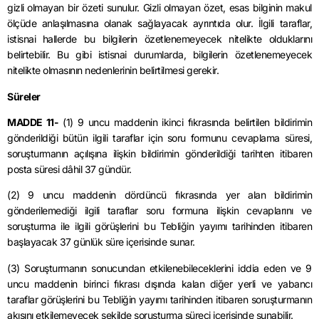
gizli olmayan bir özeti sunulur. Gizli olmayan özet, esas bilginin makul
ölçüde anlaşılmasına olanak sağlayacak ayrıntıda olur. İlgili taraflar,
istisnai hallerde bu bilgilerin özetlenemeyecek nitelikte olduklarını
belirtebilir. Bu gibi istisnai durumlarda, bilgilerin özetlenemeyecek
nitelikte olmasının nedenlerinin belirtilmesi gerekir.
Süreler
MADDE 11-
(1) 9 uncu maddenin ikinci fıkrasında belirtilen bildirimin
gönderildiği bütün ilgili taraflar için soru formunu cevaplama süresi,
soruşturmanın açılışına ilişkin bildirimin gönderildiği tarihten itibaren
posta süresi dâhil 37 gündür.
(2) 9 uncu maddenin dördüncü fıkrasında yer alan bildirimin
gönderilemediği ilgili taraflar soru formuna ilişkin cevaplarını ve
soruşturma ile ilgili görüşlerini bu Tebliğin yayımı tarihinden itibaren
başlayacak 37 günlük süre içerisinde sunar.
(3) Soruşturmanın sonucundan etkilenebileceklerini iddia eden ve 9
uncu maddenin birinci fıkrası dışında kalan diğer yerli ve yabancı
taraflar görüşlerini bu Tebliğin yayımı tarihinden itibaren soruşturmanın
akışını etkilemeyecek şekilde soruşturma süreci içerisinde sunabilir.