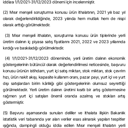
iddiası
1/1/2021
-31/12/2023 dönemi için incelenmiştir.
(2) Mısır menşeli soruşturma konusu ürün ithalatının, 2021 yılı
baz
yıl
olarak değerlendirildiğinde, 2023 yılında hem mutlak hem de nispi
olarak arttığı görülmektedir.
(3) Mısır menşeli ithalatın, soruşturma konusu ürün tiplerinde yerli
üretim dalının iç piyasa satış fiyatlarını 2021, 2022 ve 2023 yıllarında
kırdığı ve baskıladığı görülmektedir.
(4)
1/1/2021
-31/12/2023 döneminde, yerli üretim dalının ekonomik
göstergelerinin bütüncül olarak değerlendirilmesi neticesinde, başvuru
konusu ürünün istihdam, yurt içi satış miktarı, stok miktarı, stok çevrim
hızı, ürün nakit akışı, kapasite kullanım oranı, pazar payı, yurt içi ve yurt
dışı satışlardan birim kârlılığı gibi göstergelerinin olumsuz seyrettiği
görülmektedir. Yerli üretim dalının üretimi kısıtlı bir artış göstermesine
rağmen yurt içi satışları önemli oranda azalmış ve stokları artış
göstermiştir.
(5) Başvuru aşamasında sunulan deliller ve ithalata ilişkin Bakanlık
istatistik veri tabanında yer alan veriler esas alınarak yapılan tespitler
ışığında,
dampingli
olduğu iddia edilen Mısır menşeli ithalatın yerli