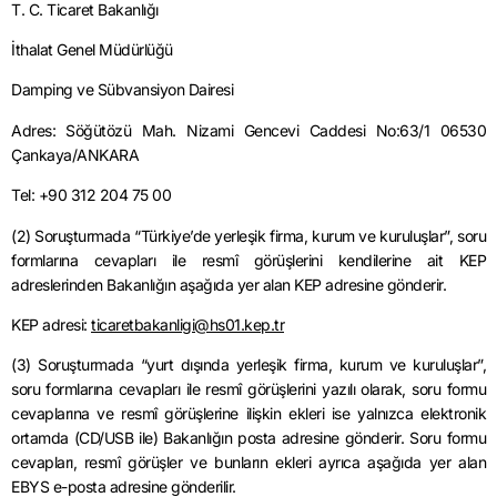
T. C. Ticaret Bakanlığı
İthalat Genel Müdürlüğü
Damping ve Sübvansiyon Dairesi
Adres:
Söğütözü
Mah. Nizami
Gencevi
Caddesi No:63/1 06530
Çankaya/ANKARA
Tel: +90 312 204 75 00
(2) Soruşturmada “Türkiye’de yerleşik firma, kurum ve kuruluşlar”, soru
formlarına cevapları ile resmî görüşlerini kendilerine ait KEP
adreslerinden Bakanlığın aşağıda yer alan KEP adresine gönderir.
KEP adresi:
ticaretbakanligi
@hs01.kep.tr
(3) Soruşturmada “yurt dışında yerleşik firma, kurum ve kuruluşlar”,
soru formlarına cevapları ile resmî görüşlerini yazılı olarak, soru formu
cevaplarına ve resmî görüşlerine ilişkin ekleri ise yalnızca elektronik
ortamda (CD/USB ile) Bakanlığın posta adresine gönderir. Soru formu
cevapları, resmî görüşler ve bunların ekleri ayrıca aşağıda yer alan
EBYS e-posta adresine gönderilir.