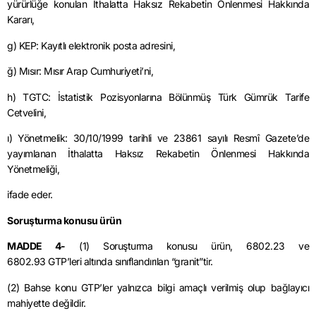
yürürlüğe konulan İthalatta Haksız Rekabetin Önlenmesi Hakkında
Kararı,
g) KEP: Kayıtlı elektronik posta adresini,
ğ) Mısır: Mısır Arap Cumhuriyeti’ni,
h) TGTC: İstatistik Pozisyonlarına Bölünmüş Türk Gümrük Tarife
Cetvelini,
ı) Yönetmelik:
30/10/1999
tarihli ve 23861 sayılı Resmî Gazete’de
yayımlanan İthalatta Haksız Rekabetin Önlenmesi Hakkında
Yönetmeliği,
ifade
eder.
Soruşturma konusu ürün
MADDE 4-
(1) Soruşturma konusu ürün,
6802.23
ve
6802.93
GTP’leri
altında sınıflandırılan “granit”tir.
(2) Bahse konu
GTP’ler
yalnızca bilgi amaçlı verilmiş olup bağlayıcı
mahiyette değildir.