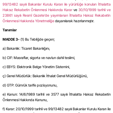
99/13482 sayılı Bakanlar Kurulu Kararı ile yürürlüğe konulan İthalatta
Haksız Rekabetin Önlenmesi Hakkında Karar
ve
30/10/1999 tarihli ve
23861 sayılı Resmî Gazete’de yayımlanan İthalatta Haksız Rekabetin
Önlenmesi Hakkında Yönetmeliğe
dayanılarak hazırlanmıştır.
Tanımlar
MADDE 3-
(1) Bu Tebliğde geçen;
a) Bakanlık: Ticaret Bakanlığını,
b) CIF: Masraflar, sigorta ve navlun
dahil
teslimi,
c) EBYS: Elektronik Belge Yönetim Sistemini,
ç) Genel Müdürlük: Bakanlık İthalat Genel Müdürlüğünü,
d) GTP: Gümrük tarife pozisyonunu,
e) Kanun:
14/6/1989
tarihli ve 3577 sayılı İthalatta Haksız Rekabetin
Önlenmesi Hakkında Kanunu,
f) Karar:
20/10/1999
tarihli ve 99/13482 sayılı Bakanlar Kurulu Kararı ile