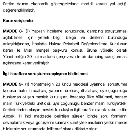
üretim dalının ekonomik göstergelerinde maddi zarara yol açtığı
değerlendirilmiştir.
Karar ve işlemler
MADDE 8-
(1) Yapılan inceleme sonucunda,
damping
soruşturması
açılabilmesi için yeterli bilgi, belge ve delillerin bulunduğu
anlaşıldığından, İthalatta Haksız Rekabeti Değerlendirme Kurulunun
kararı ile Mısır menşeli başvuru konusu ürüne yönelik olarak
Yönetmeliğin 20
nci
maddesi çerçevesinde bir damping soruşturması
açılmasına karar verilmiştir.
İlgili taraflara soruşturma açılışının bildirilmesi
MADDE 9-
(1) Yönetmeliğin 23 üncü maddesi uyarınca, soruşturma
konusu malın ihracatçısı, yabancı üreticisi, ithalatçısı, üye çoğunluğu
bunlardan oluşan meslek kuruluşları, ihracatçı ülke hükümeti, benzer
malın Türkiye’deki üreticisi, üye çoğunluğu benzer malın Türkiye’deki
üreticilerinden oluşan meslek kuruluşları ilgili taraflar olarak kabul edilir.
Ancak, 11 inci maddede belirtilen süreler içinde soru formlarını
cevaplamak veya görüşlerini sunmak suretiyle kendilerini yetkili mercie
bildirenler soruşturmada ilgili taraf olarak dikkate alınır.