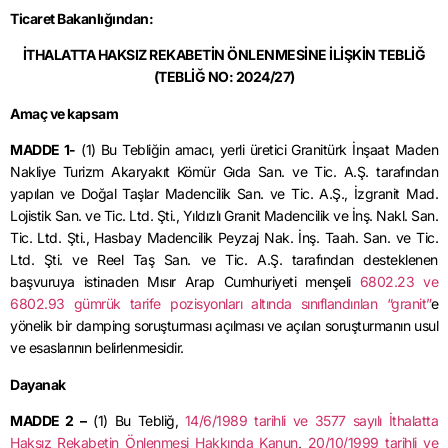
Ticaret Bakanlığından:
İTHALATTA HAKSIZ REKABETİN ÖNLENMESİNE İLİŞKİN TEBLİĞ
(TEBLİĞ NO: 2024/27)
Amaç ve kapsam
MADDE 1-
(1) Bu Tebliğin amacı, yerli üretici
Granitürk
İnşaat Maden
Nakliye Turizm Akaryakıt Kömür Gıda San.
ve
Tic. A.Ş. tarafından
yapılan ve Doğal Taşlar Madencilik San. ve Tic. A.Ş
.,
İzgranit
Mad.
Lojistik San. ve Tic. Ltd. Şti
.,
Yıldızlı Granit Madencilik ve
İnş
.
Nakl
. San.
Tic. Ltd. Şti
.,
Hasbay
Madencilik Peyzaj
Nak
.
İnş
.
Taah
. San.
ve
Tic.
Ltd. Şti. ve Reel Taş San. ve Tic. A.Ş. tarafından desteklenen
başvuruya istinaden Mısır Arap Cumhuriyeti menşeli
6802.23 ve
6802.93 gümrük tarife pozisyonları altında sınıflandırılan “granit”
e
yönelik bir
damping
soruşturması açılması ve açılan soruşturmanın usul
ve esaslarının belirlenmesidir.
Dayanak
MADDE 2 –
(1) Bu Tebliğ,
14/6/1989 tarihli ve 3577 sayılı İthalatta
Haksız Rekabetin Önlenmesi Hakkında Kanun
,
20/10/1999 tarihli ve