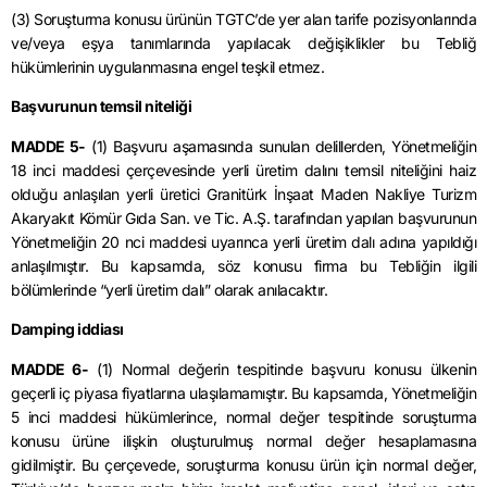
(3) Soruşturma konusu ürünün
TGTC’de
yer alan tarife pozisyonlarında
ve/veya eşya tanımlarında yapılacak değişiklikler bu Tebliğ
hükümlerinin uygulanmasına engel teşkil etmez.
Başvurunun temsil niteliği
MADDE 5-
(1) Başvuru aşamasında sunulan delillerden, Yönetmeliğin
18 inci maddesi çerçevesinde yerli üretim dalını temsil niteliğini haiz
olduğu anlaşılan yerli üretici
Granitürk
İnşaat Maden Nakliye Turizm
Akaryakıt Kömür Gıda San.
ve
Tic. A.Ş. tarafından yapılan başvurunun
Yönetmeliğin 20
nci
maddesi uyarınca yerli üretim dalı adına yapıldığı
anlaşılmıştır. Bu kapsamda, söz konusu firma bu Tebliğin ilgili
bölümlerinde “yerli üretim dalı” olarak anılacaktır.
Damping iddiası
MADDE 6-
(1) Normal değerin tespitinde başvuru konusu ülkenin
geçerli iç piyasa fiyatlarına ulaşılamamıştır. Bu kapsamda, Yönetmeliğin
5 inci maddesi hükümlerince, normal değer tespitinde soruşturma
konusu ürüne ilişkin oluşturulmuş normal değer hesaplamasına
gidilmiştir. Bu çerçevede, soruşturma konusu ürün için normal değer,