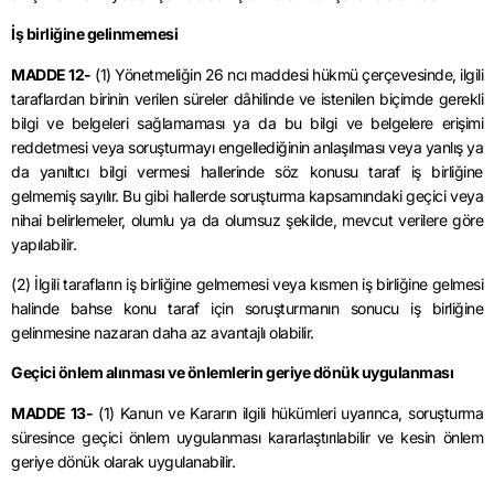
İş birliğine gelinmemesi
MADDE 12-
(1) Yönetmeliğin 26
ncı
maddesi hükmü çerçevesinde, ilgili
taraflardan birinin verilen süreler dâhilinde ve istenilen biçimde gerekli
bilgi ve belgeleri sağlamaması ya da bu bilgi ve belgelere erişimi
reddetmesi veya soruşturmayı engellediğinin anlaşılması veya yanlış ya
da yanıltıcı bilgi vermesi hallerinde söz konusu taraf iş birliğine
gelmemiş sayılır.
Bu gibi hallerde soruşturma kapsamındaki geçici veya
nihai belirlemeler, olumlu ya da olumsuz şekilde, mevcut verilere göre
yapılabilir.
(2) İlgili tarafların iş birliğine gelmemesi veya kısmen iş birliğine gelmesi
halinde bahse konu taraf için soruşturmanın sonucu iş birliğine
gelinmesine nazaran daha az avantajlı olabilir.
Geçici önlem alınması ve önlemlerin geriye dönük uygulanması
MADDE 13-
(1) Kanun ve Kararın ilgili hükümleri uyarınca, soruşturma
süresince geçici önlem uygulanması kararlaştırılabilir ve kesin önlem
geriye dönük olarak uygulanabilir.