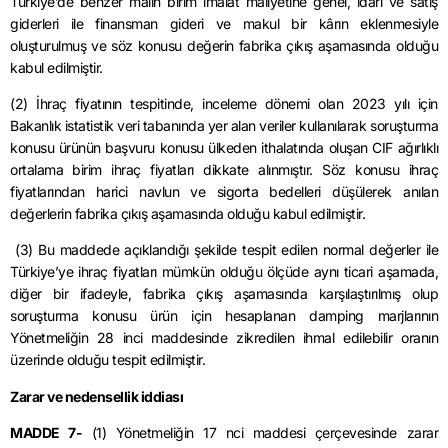
Türkiye’de benzer malın birim imalat maliyetine genel, idari ve satış
giderleri ile finansman gideri ve makul bir kârın eklenmesiyle
oluşturulmuş ve söz konusu değerin fabrika çıkış aşamasında olduğu
kabul edilmiştir.
(2) İhraç fiyatının tespitinde, inceleme dönemi olan 2023 yılı için
Bakanlık istatistik veri tabanında yer alan veriler kullanılarak soruşturma
konusu ürünün başvuru konusu ülkeden ithalatında oluşan CIF ağırlıklı
ortalama birim ihraç fiyatları dikkate alınmıştır. Söz konusu ihraç
fiyatlarından harici navlun ve sigorta bedelleri düşülerek anılan
değerlerin fabrika çıkış aşamasında olduğu kabul edilmiştir.
(3) Bu maddede açıklandığı şekilde tespit edilen normal değerler ile
Türkiye’ye ihraç fiyatları mümkün olduğu ölçüde aynı ticari aşamada,
diğer bir ifadeyle, fabrika çıkış aşamasında karşılaştırılmış olup
soruşturma konusu ürün için hesaplanan
damping
marjlarının
Yönetmeliğin 28 inci maddesinde zikredilen ihmal edilebilir oranın
üzerinde olduğu tespit edilmiştir.
Zarar ve nedensellik iddiası
MADDE 7-
(1) Yönetmeliğin 17
nci
maddesi çerçevesinde zarar