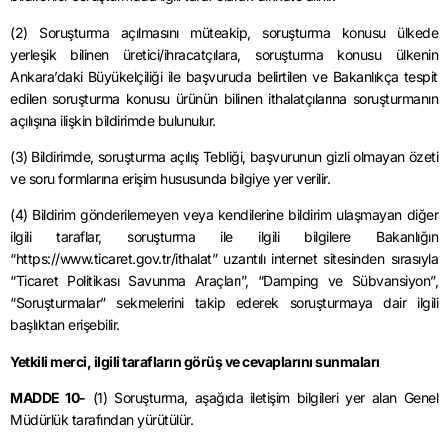
(2) Soruşturma açılmasını müteakip, soruşturma konusu ülkede
yerleşik bilinen üretici/ihracatçılara, soruşturma konusu ülkenin
Ankara’daki Büyükelçiliği ile başvuruda belirtilen ve Bakanlıkça tespit
edilen soruşturma konusu ürünün bilinen ithalatçılarına soruşturmanın
açılışına ilişkin bildirimde bulunulur.
(3) Bildirimde, soruşturma açılış Tebliği, başvurunun gizli olmayan özeti
ve soru formlarına erişim hususunda bilgiye yer verilir.
(4) Bildirim gönderilemeyen veya kendilerine bildirim ulaşmayan diğer
ilgili taraflar, soruşturma ile ilgili bilgilere Bakanlığın
“https://www.ticaret.gov.tr/ithalat” uzantılı internet sitesinden sırasıyla
“Ticaret Politikası Savunma Araçları”, “Damping ve Sübvansiyon”,
“Soruşturmalar” sekmelerini takip ederek soruşturmaya dair ilgili
başlıktan erişebilir.
Yetkili merci, ilgili tarafların görüş ve cevaplarını sunmaları
MADDE 10-
(1) Soruşturma, aşağıda iletişim bilgileri yer alan Genel
Müdürlük tarafından yürütülür.