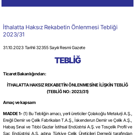
İthalatta Haksız Rekabetin Önlenmesi Tebliği
2023/31
31.10.2023 Tarihli 32355 Sayılı Resmi Gazete
TEBLİĞ
Ticaret Bakanlığından:
İTHALATTA HAKSIZ REKABETİN ÖNLENMESİNE İLİŞKİN TEBLİĞ
(TEBLİĞ NO: 2023/31)
Amaç ve kapsam
MADDE 1-
(1) Bu Tebliğin amacı, yerli üreticiler Çolakoğlu Metalurji A.Ş.,
Ereğli Demir ve Çelik Fabrikaları T.A.Ş., İskenderun Demir ve Çelik A.Ş.,
Habaş Sınai ve Tıbbi Gazlar İstihsal Endüstrisi A.Ş. ve Tosçelik Profil ve
Sac Endüstrisi A.Ş. adına Türkiye Çelik Üreticileri Derneği tarafından