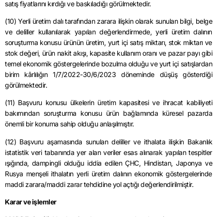
satış fiyatlarını kırdığı ve baskıladığı görülmektedir.
(10) Yerli üretim dalı tarafından zarara ilişkin olarak sunulan bilgi, belge
ve deliller kullanılarak yapılan değerlendirmede, yerli üretim dalının
soruşturma konusu ürünün üretim, yurt içi satış miktarı, stok miktarı ve
stok değeri, ürün nakit akışı, kapasite kullanım oranı ve pazar payı gibi
temel ekonomik göstergelerinde bozulma olduğu ve yurt içi satışlardan
birim kârlılığın 1/7/2022-30/6/2023 döneminde düşüş gösterdiği
görülmektedir.
(11) Başvuru konusu ülkelerin üretim kapasitesi ve ihracat kabiliyeti
bakımından soruşturma konusu ürün bağlamında küresel pazarda
önemli bir konuma sahip olduğu anlaşılmıştır.
(12) Başvuru aşamasında sunulan deliller ve ithalata ilişkin Bakanlık
istatistik veri tabanında yer alan veriler esas alınarak yapılan tespitler
ışığında, dampingli olduğu iddia edilen ÇHC, Hindistan, Japonya ve
Rusya menşeli ithalatın yerli üretim dalının ekonomik göstergelerinde
maddi zarara/maddi zarar tehdidine yol açtığı değerlendirilmiştir.
Karar ve işlemler