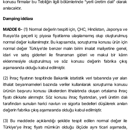
konusu firmalar bu Tebliğin ilgili bölümlerinde “yerli üretim dalı” olarak
anılacaktır.
Damping iddiası
MADDE 6-
(1) Normal değerin tespiti için, ÇHC, Hindistan, Japonya ve
Rusya’da geçerli iç piyasa fiyatlarına ulaşılamamış olup oluşturulmuş
normal değer kullanılmıştır. Bu kapsamda, soruşturma konusu ürün için
normal değer Türkiye’de benzer malın birim imalat maliyetine genel,
idari ve satış giderleri ile finansman gideri ve makul bir kârın
eklenmesiyle oluşturulmuş ve söz konusu değerin fabrika çıkış
aşamasında olduğu kabul edilmiştir.
(2) İhraç fiyatının tespitinde Bakanlık istatistik veri tabanında yer alan
ithalat beyannameleri bazında veriler kullanılarak soruşturma konusu
ürünün başvuru konusu ülkelerden ithalatında oluşan ortalama ihraç
fiyatı dikkate alınmıştır. Söz konusu ihraç fiyatından, yerli üretim dalı
tarafından sunulan harici navlun ve sigorta bedelleri düşülerek anılan
değerin fabrika çıkış aşamasında olduğu kabul edilmiştir.
(3) Bu maddede açıklandığı şekilde tespit edilen normal değer ile
Türkiye’ye ihraç fiyatı mümkün olduğu ölçüde aynı ticari aşamada,