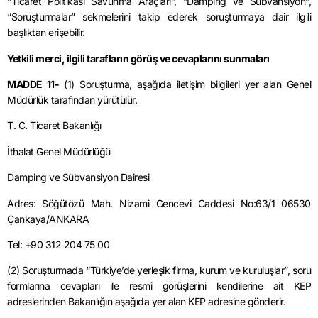
“Ticaret Politikası Savunma Araçları”, “Damping ve Sübvansiyon”,
“Soruşturmalar” sekmelerini takip ederek soruşturmaya dair ilgili
başlıktan erişebilir.
Yetkili merci, ilgili tarafların görüş ve cevaplarını sunmaları
MADDE 11-
(1) Soruşturma, aşağıda iletişim bilgileri yer alan Genel
Müdürlük tarafından yürütülür.
T. C. Ticaret Bakanlığı
İthalat Genel Müdürlüğü
Damping ve Sübvansiyon Dairesi
Adres: Söğütözü Mah. Nizami Gencevi Caddesi No:63/1 06530
Çankaya/ANKARA
Tel: +90 312 204 75 00
(2) Soruşturmada “Türkiye’de yerleşik firma, kurum ve kuruluşlar”, soru
formlarına cevapları ile resmî görüşlerini kendilerine ait KEP
adreslerinden Bakanlığın aşağıda yer alan KEP adresine gönderir.