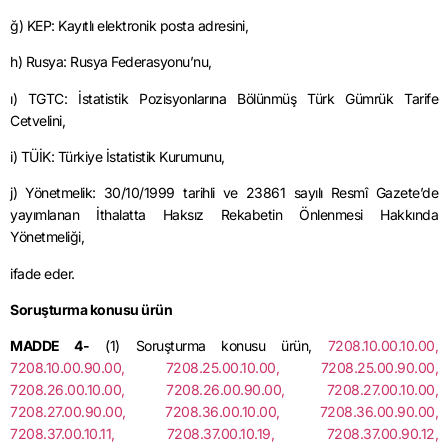
ğ) KEP: Kayıtlı elektronik posta adresini,
h) Rusya: Rusya Federasyonu’nu,
ı) TGTC: İstatistik Pozisyonlarına Bölünmüş Türk Gümrük Tarife
Cetvelini,
i) TÜİK: Türkiye İstatistik Kurumunu,
j) Yönetmelik: 30/10/1999 tarihli ve 23861 sayılı Resmî Gazete’de
yayımlanan İthalatta Haksız Rekabetin Önlenmesi Hakkında
Yönetmeliği,
ifade eder.
Soruşturma konusu ürün
MADDE 4-
(1) Soruşturma konusu ürün,
7208.10.00.10.00,
7208.10.00.90.00, 7208.25.00.10.00, 7208.25.00.90.00,
7208.26.00.10.00, 7208.26.00.90.00, 7208.27.00.10.00,
7208.27.00.90.00, 7208.36.00.10.00, 7208.36.00.90.00,
7208.37.00.10.11, 7208.37.00.10.19, 7208.37.00.90.12,