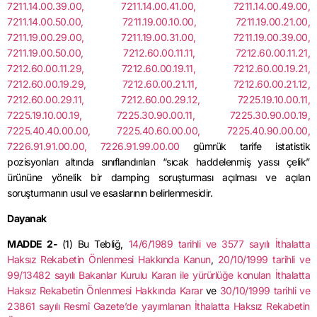
7211.14.00.39.00, 7211.14.00.41.00, 7211.14.00.49.00,
7211.14.00.50.00, 7211.19.00.10.00, 7211.19.00.21.00,
7211.19.00.29.00, 7211.19.00.31.00, 7211.19.00.39.00,
7211.19.00.50.00, 7212.60.00.11.11, 7212.60.00.11.21,
7212.60.00.11.29, 7212.60.00.19.11, 7212.60.00.19.21,
7212.60.00.19.29, 7212.60.00.21.11, 7212.60.00.21.12,
7212.60.00.29.11, 7212.60.00.29.12, 7225.19.10.00.11,
7225.19.10.00.19, 7225.30.90.00.11, 7225.30.90.00.19,
7225.40.40.00.00, 7225.40.60.00.00, 7225.40.90.00.00,
7226.91.91.00.00, 7226.91.99.00.00
gümrük tarife istatistik
pozisyonları altında sınıflandırılan “sıcak haddelenmiş yassı çelik”
ürününe yönelik bir damping soruşturması açılması ve açılan
soruşturmanın usul ve esaslarının belirlenmesidir.
Dayanak
MADDE 2-
(1) Bu Tebliğ,
14/6/1989 tarihli ve 3577 sayılı İthalatta
Haksız Rekabetin Önlenmesi Hakkında Kanun
,
20/10/1999 tarihli ve
99/13482 sayılı Bakanlar Kurulu Kararı ile yürürlüğe konulan İthalatta
Haksız Rekabetin Önlenmesi Hakkında Karar
ve
30/10/1999 tarihli ve
23861 sayılı Resmî Gazete’de yayımlanan İthalatta Haksız Rekabetin