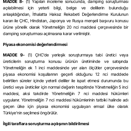
MADDE 8-
(1) Yapılan inceleme sonucunda, damping soruşturması
açılabilmesi için yeterli bilgi, belge ve delillerin bulunduğu
anlaşıldığından, İthalatta Haksız Rekabeti Değerlendirme Kurulunun
kararı ile ÇHC, Hindistan, Japonya ve Rusya menşeli başvuru konusu
ürüne yönelik olarak Yönetmeliğin 20 nci maddesi çerçevesinde bir
damping soruşturması açılmasına karar verilmiştir.
Piyasa ekonomisi değerlendirmesi
MADDE 9-
(1) ÇHC’de yerleşik soruşturmaya tabi üretici veya
üreticilerin soruşturma konusu ürünün üretiminde ve satışında
Yönetmeliğin ek 1 inci maddesinde yer alan ölçütler çerçevesinde
piyasa ekonomisi koşullarının geçerli olduğunu 12 nci maddede
belirtilen süreler içinde yeterli deliller ile ispat etmesi durumunda bu
üretici veya üreticiler için normal değerin tespitinde Yönetmeliğin 5 inci
maddesi, aksi takdirde Yönetmeliğin 7 nci maddesi hükümleri
uygulanır. Yönetmeliğin 7 nci maddesi hükümlerinin tatbiki halinde adı
geçen ülke için piyasa ekonomisi uygulayan emsal ülke olarak
Türkiye’nin seçilmesi öngörülür.
İlgili taraflara soruşturma açılışının bildirilmesi