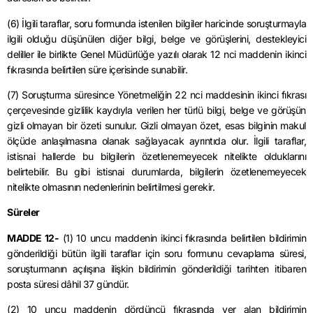
(6) İlgili taraflar, soru formunda istenilen bilgiler haricinde soruşturmayla
ilgili olduğu düşünülen diğer bilgi, belge ve görüşlerini, destekleyici
deliller ile birlikte Genel Müdürlüğe yazılı olarak 12 nci maddenin ikinci
fıkrasında belirtilen süre içerisinde sunabilir.
(7) Soruşturma süresince Yönetmeliğin 22 nci maddesinin ikinci fıkrası
çerçevesinde gizlilik kaydıyla verilen her türlü bilgi, belge ve görüşün
gizli olmayan bir özeti sunulur. Gizli olmayan özet, esas bilginin makul
ölçüde anlaşılmasına olanak sağlayacak ayrıntıda olur. İlgili taraflar,
istisnai hallerde bu bilgilerin özetlenemeyecek nitelikte olduklarını
belirtebilir. Bu gibi istisnai durumlarda, bilgilerin özetlenemeyecek
nitelikte olmasının nedenlerinin belirtilmesi gerekir.
Süreler
MADDE 12-
(1) 10 uncu maddenin ikinci fıkrasında belirtilen bildirimin
gönderildiği bütün ilgili taraflar için soru formunu cevaplama süresi,
soruşturmanın açılışına ilişkin bildirimin gönderildiği tarihten itibaren
posta süresi dâhil 37 gündür.
(2) 10 uncu maddenin dördüncü fıkrasında yer alan bildirimin