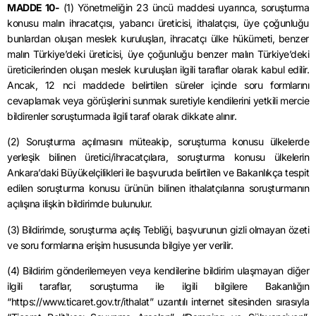
MADDE 10-
(1) Yönetmeliğin 23 üncü maddesi uyarınca, soruşturma
konusu malın ihracatçısı, yabancı üreticisi, ithalatçısı, üye çoğunluğu
bunlardan oluşan meslek kuruluşları, ihracatçı ülke hükümeti, benzer
malın Türkiye’deki üreticisi, üye çoğunluğu benzer malın Türkiye’deki
üreticilerinden oluşan meslek kuruluşları ilgili taraflar olarak kabul edilir.
Ancak, 12 nci maddede belirtilen süreler içinde soru formlarını
cevaplamak veya görüşlerini sunmak suretiyle kendilerini yetkili mercie
bildirenler soruşturmada ilgili taraf olarak dikkate alınır.
(2) Soruşturma açılmasını müteakip, soruşturma konusu ülkelerde
yerleşik bilinen üretici/ihracatçılara, soruşturma konusu ülkelerin
Ankara’daki Büyükelçilikleri ile başvuruda belirtilen ve Bakanlıkça tespit
edilen soruşturma konusu ürünün bilinen ithalatçılarına soruşturmanın
açılışına ilişkin bildirimde bulunulur.
(3) Bildirimde, soruşturma açılış Tebliği, başvurunun gizli olmayan özeti
ve soru formlarına erişim hususunda bilgiye yer verilir.
(4) Bildirim gönderilemeyen veya kendilerine bildirim ulaşmayan diğer
ilgili taraflar, soruşturma ile ilgili bilgilere Bakanlığın
“https://www.ticaret.gov.tr/ithalat” uzantılı internet sitesinden sırasıyla