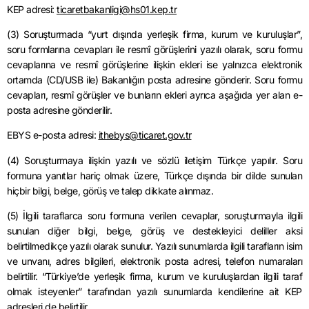
KEP adresi:
ticaretbakanligi@hs01.kep.tr
(3) Soruşturmada “yurt dışında yerleşik firma, kurum ve kuruluşlar”,
soru formlarına cevapları ile resmî görüşlerini yazılı olarak, soru formu
cevaplarına ve resmî görüşlerine ilişkin ekleri ise yalnızca elektronik
ortamda (CD/USB ile) Bakanlığın posta adresine gönderir. Soru formu
cevapları, resmî görüşler ve bunların ekleri ayrıca aşağıda yer alan e-
posta adresine gönderilir.
EBYS e-posta adresi:
ithebys@ticaret.gov.tr
(4) Soruşturmaya ilişkin yazılı ve sözlü iletişim Türkçe yapılır. Soru
formuna yanıtlar hariç olmak üzere, Türkçe dışında bir dilde sunulan
hiçbir bilgi, belge, görüş ve talep dikkate alınmaz.
(5) İlgili taraflarca soru formuna verilen cevaplar, soruşturmayla ilgili
sunulan diğer bilgi, belge, görüş ve destekleyici deliller aksi
belirtilmedikçe yazılı olarak sunulur. Yazılı sunumlarda ilgili tarafların isim
ve unvanı, adres bilgileri, elektronik posta adresi, telefon numaraları
belirtilir. “Türkiye’de yerleşik firma, kurum ve kuruluşlardan ilgili taraf
olmak isteyenler” tarafından yazılı sunumlarda kendilerine ait KEP
adresleri de belirtilir.