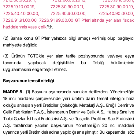
7225.19.10.00.19, 7225.30.90.00.11, 7225.30.90.00.19,
7225.40.40.00.00, 7225.40.60.00.00, 7225.40.90.00.00,
7226.91.91.00.00, 7226.91.99.00.00 GTİP’leri altında yer alan “sıcak
haddelenmiş yassı çelik
”tir.
(2) Bahse konu GTİP’ler yalnızca bilgi amaçlı verilmiş olup bağlayıcı
mahiyette değildir.
(3) Ürünün TGTC’de yer alan tarife pozisyonunda ve/veya eşya
tanımında yapılacak değişiklikler bu Tebliğ hükümlerinin
uygulanmasına engel teşkil etmez.
Başvurunun temsil niteliği
MADDE 5-
(1) Başvuru aşamasında sunulan delillerden, Yönetmeliğin
18 inci maddesi çerçevesinde yerli üretim dalını temsil niteliğini haiz
olduğu anlaşılan yerli üreticiler Çolakoğlu Metalurji A.Ş., Ereğli Demir ve
Çelik Fabrikaları T.A.Ş., İskenderun Demir ve Çelik A.Ş., Habaş Sınai ve
Tıbbi Gazlar İstihsal Endüstrisi A.Ş. ve Tosçelik Profil ve Sac Endüstrisi
A.Ş. tarafından yapılan başvurunun Yönetmeliğin 20 nci maddesi
uyarınca yerli üretim dalı adına yapıldığı anlaşılmıştır. Bu kapsamda, söz