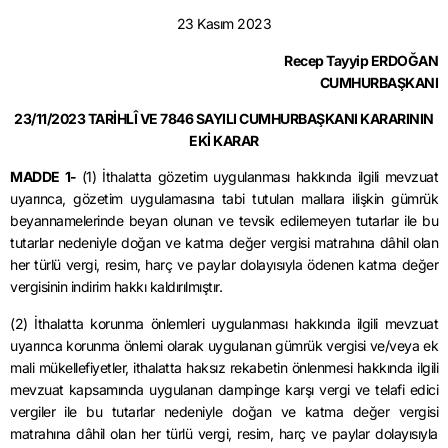
23 Kasım 2023
Recep Tayyip ERDOĞAN
CUMHURBAŞKANI
23/11/2023 TARİHLÎ VE 7846 SAYILI CUMHURBAŞKANI KARARININ
EKİ KARAR
MADDE 1-
(1) İthalatta gözetim uygulanması hakkında ilgili mevzuat
uyarınca, gözetim uygulamasına tabi tutulan mallara ilişkin gümrük
beyannamelerinde beyan olunan ve tevsik edilemeyen tutarlar ile bu
tutarlar nedeniyle doğan ve katma değer vergisi matrahına dâhil olan
her türlü vergi, resim, harç ve paylar dolayısıyla ödenen katma değer
vergisinin indirim hakkı kaldırılmıştır.
(2) İthalatta korunma önlemleri uygulanması hakkında ilgili mevzuat
uyarınca korunma önlemi olarak uygulanan gümrük vergisi ve/veya ek
mali mükellefiyetler, ithalatta haksız rekabetin önlenmesi hakkında ilgili
mevzuat kapsamında uygulanan dampinge karşı vergi ve telafi edici
vergiler ile bu tutarlar nedeniyle doğan ve katma değer vergisi
matrahına dâhil olan her türlü vergi, resim, harç ve paylar dolayısıyla