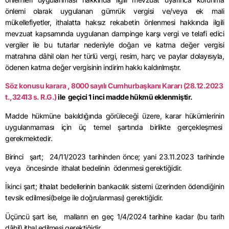
önlemi olarak uygulanan gümrük vergisi ve/veya ek mali
mükellefiyetler, ithalatta haksız rekabetin önlenmesi hakkında ilgili
mevzuat kapsamında uygulanan dampinge karşı vergi ve telafi edici
vergiler ile bu tutarlar nedeniyle doğan ve katma değer vergisi
matrahına dâhil olan her türlü vergi, resim, harç ve paylar dolayısıyla,
ödenen katma değer vergisinin indirim hakkı kaldırılmıştır.
Söz konusu karara , 8000 sayılı Cumhurbaşkanı Kararı (28.12.2023
t.,32413 s. R.G.)
ile geçici 1 inci madde hükmü eklenmiştir.
Madde hükmüne bakıldığında görüleceği üzere, karar hükümlerinin
uygulanmaması için üç temel şartında birlikte gerçekleşmesi
gerekmektedir.
Birinci şart; 24/11/2023 tarihinden önce; yani 23.11.2023 tarihinde
veya öncesinde ithalat bedelinin ödenmesi gerektiğidir.
İkinci şart; ithalat bedellerinin bankacılık sistemi üzerinden ödendiğinin
tevsik edilmesi(belge ile doğrulanması) gerektiğidir.
Üçüncü şart ise, malların en geç 1/4/2024 tarihine kadar (bu tarih
dâhil) ithal edilmesi gerektiğidir.