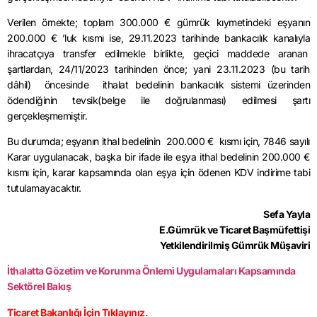
Verilen örnekte; toplam 300.000 € gümrük kıymetindeki eşyanın
200.000 € ’luk kısmı ise, 29.11.2023 tarihinde bankacılık kanalıyla
ihracatçıya transfer edilmekle birlikte, geçici maddede aranan
şartlardan, 24/11/2023 tarihinden önce; yani 23.11.2023 (bu tarih
dâhil) öncesinde ithalat bedelinin bankacılık sistemi üzerinden
ödendiğinin tevsik(belge ile doğrulanması) edilmesi şartı
gerçekleşmemiştir.
Bu durumda; eşyanın ithal bedelinin 200.000 € kısmı için, 7846 sayılı
Karar uygulanacak, başka bir ifade ile eşya ithal bedelinin 200.000 €
kısmı için, karar kapsamında olan eşya için ödenen KDV indirime tabi
tutulamayacaktır.
Sefa Yayla
E.Gümrük ve Ticaret Başmüfettişi
Yetkilendirilmiş Gümrük Müşaviri
İthalatta Gözetim ve Korunma Önlemi Uygulamaları Kapsamında
Sektörel Bakış
Ticaret Bakanlığı İçin Tıklayınız.