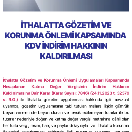
İTHALATTA GÖZETİM VE
KORUNMA ÖNLEMİ KAPSAMINDA
KDV İNDİRİM HAKKININ
KALDIRILMASI
İthalatta Gözetim ve Korunma Önlemi Uygulamaları Kapsamında
Hesaplanan Katma Değer Vergisinin İndirim Hakkının
Kaldırılmasına Dair Karar (Karar Sayısı: 7846) (24.11.2023 t. 32379
s. R.G.)
ile İthalatta gözetim uygulanması hakkında ilgili mevzuat
uyarınca, gözetim uygulamasına tabi tutulan mallara ilişkin gümrük
beyannamelerinde beyan olunan ve tevsik edilemeyen tutarlar ile bu
tutarlar nedeniyle doğan ve katma değer vergisi matrahına dâhil olan
her türlü vergi, resim, harç ve paylar dolayısıyla ve İthalatta korunma
önlemleri uygulanması hakkında ilgili mevzuat uyarınca korunma