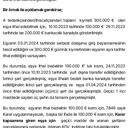
Bir örnek ile açıklamak gerekirse;
A tedarikçisinden/ihracatçısından toplam kıymeti 300.000 € olan
eşya ithal edebilmek için, 10.10.2023 tarihinde 100.000 € 29.11.2023
tarihinde ise 200.000 € bankacılık kanalıyla gönderilmiştir.
Eşyanın 03.01.2024 tarihinde serbest dolaşıma giriş beyannamesinin
tescil edildiğini ve 300.000 € gümrük kıymetindeki eşyanın aynı tarihte
ithal edildiğini varsayalım.
Bu durumda; eşya ithal bedelinin 100.000 €’ luk kısmı, 24.11.2023
tarihinden önce 10.10.2023 tarihinde yurt dışına transfer edildiğinden
birinci şart gerçekleşmiş, eşya ithalat bedeli banka kanalıyla transfer
edildiğinden ikinci şart gerçekleşmiş ve eşya 01.04.2024 tarihinden
önce ithal edildiğinden üçüncü şart da gerçekleşmiştir. Geçici 1 inci
maddede sayılan üç şartın da tamamı gerçekleşmiştir.
Bu durumda; eşyanın ithal bedelinin 100.000 € kısmı için, 7846 sayılı
Karar uygulanmayacak, başka bir ifade ile 100.000 € kısım için,
Karar
kapsamına giren eşya için
geçici madde de aranan şartların
gerçekleşmesi nedeniyle ödenen KDV indirime tabi tutulabilecektir.