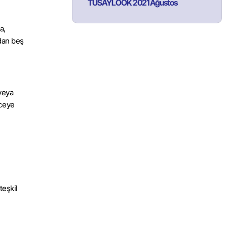
TÜSAYLOOK 2021 Ağustos
a,
ndan beş
veya
nceye
teşkil