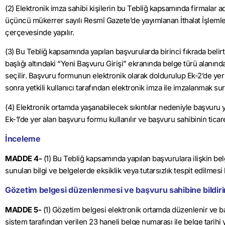
(2) Elektronik imza sahibi kişilerin bu Tebliğ kapsamında firmalar 
üçüncü mükerrer sayılı Resmî Gazete’de yayımlanan İthalat İşlemler
çerçevesinde yapılır.
(3) Bu Tebliğ kapsamında yapılan başvurularda birinci fıkrada belir
başlığı altındaki “Yeni Başvuru Girişi” ekranında belge türü alanı
seçilir. Başvuru formunun elektronik olarak doldurulup Ek-2’de yer
sonra yetkili kullanıcı tarafından elektronik imza ile imzalanmak su
(4) Elektronik ortamda yaşanabilecek sıkıntılar nedeniyle başvuru y
Ek-1’de yer alan başvuru formu kullanılır ve başvuru sahibinin tica
İnceleme
MADDE 4-
(1) Bu Tebliğ kapsamında yapılan başvurulara ilişkin belg
sunulan bilgi ve belgelerde eksiklik veya tutarsızlık tespit edilmesi 
Gözetim belgesi düzenlenmesi ve başvuru sahibine bildiri
MADDE 5-
(1) Gözetim belgesi elektronik ortamda düzenlenir ve b
sistem tarafından verilen 23 haneli belge numarası ile belge tarih