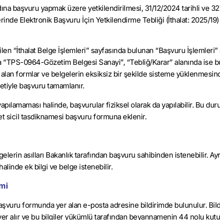
adına başvuru yapmak üzere yetkilendirilmesi, 31/12/2024 tarihli ve 3
inde Elektronik Başvuru İçin Yetkilendirme Tebliği (İthalat: 2025/19)
tilen “İthalat Belge İşlemleri” sayfasında bulunan “Başvuru İşlemleri”
nda “TPS-0964-Gözetim Belgesi Sanayi”, “Tebliğ/Karar” alanında ise b
 alan formlar ve belgelerin eksiksiz bir şekilde sisteme yüklenmesi
retiyle başvuru tamamlanır.
apılamaması halinde, başvurular fiziksel olarak da yapılabilir. Bu du
ret sicil tasdiknamesi başvuru formuna eklenir.
elerin asılları Bakanlık tarafından başvuru sahibinden istenebilir. Ay
halinde ek bilgi ve belge istenebilir.
mi
aşvuru formunda yer alan e-posta adresine bildirimde bulunulur. Bil
i yer alır ve bu bilgiler yükümlü tarafından beyannamenin 44 nolu ku