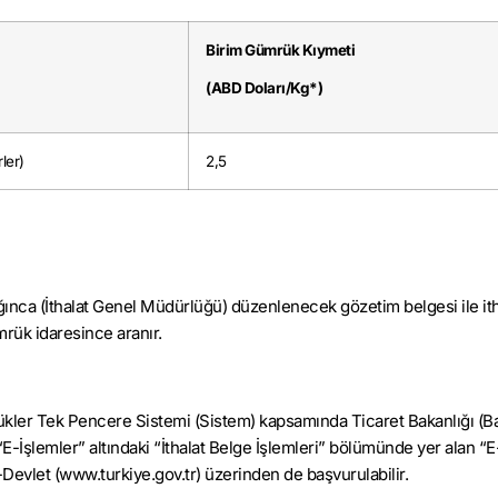
Birim Gümrük Kıymeti
(ABD Doları/Kg*)
ler)
2,5
ığınca (İthalat Genel Müdürlüğü) düzenlenecek gözetim belgesi ile it
mrük idaresince aranır.
rükler Tek Pencere Sistemi (Sistem) kapsamında Ticaret Bakanlığı (Ba
“E-İşlemler” altındaki “İthalat Belge İşlemleri” bölümünde yer alan “
e-Devlet (www.turkiye.gov.tr) üzerinden de başvurulabilir.