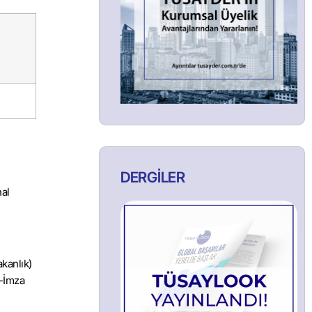
DERGİLER
hal
kanlık)
E-İmza