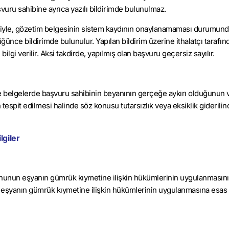
vuru sahibine ayrıca yazılı bildirimde bulunulmaz.
iyle, gözetim belgesinin sistem kaydının onaylanamaması durumund
nce bildirimde bulunulur. Yapılan bildirim üzerine ithalatçı tarafı
ilgi verilir. Aksi takdirde, yapılmış olan başvuru geçersiz sayılır.
e belgelerde başvuru sahibinin beyanının gerçeğe aykırı olduğunun 
tespit edilmesi halinde söz konusu tutarsızlık veya eksiklik giderili
lgiler
nununun eşyanın gümrük kıymetine ilişkin hükümlerinin uygulanmasını
 eşyanın gümrük kıymetine ilişkin hükümlerinin uygulanmasına esas 