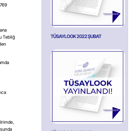
2769
 ana
TÜSAYLOOK 2022 ŞUBAT
u Tebliğ
nden
rumda
rıca
dirimde,
tusunda