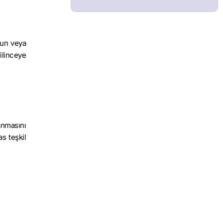
nun veya
ilinceye
anmasını
s teşkil