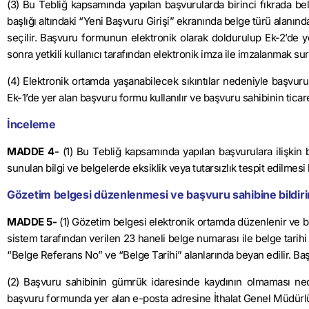
(3) Bu Tebliğ kapsamında yapılan başvurularda birinci fıkrada bel
başlığı altındaki “Yeni Başvuru Girişi” ekranında belge türü alanı
seçilir. Başvuru formunun elektronik olarak doldurulup Ek-2’de 
sonra yetkili kullanıcı tarafından elektronik imza ile imzalanmak su
(4) Elektronik ortamda yaşanabilecek sıkıntılar nedeniyle başvuru
Ek-1’de yer alan başvuru formu kullanılır ve başvuru sahibinin tica
İnceleme
MADDE 4-
(1) Bu Tebliğ kapsamında yapılan başvurulara ilişkin be
sunulan bilgi ve belgelerde eksiklik veya tutarsızlık tespit edilmesi 
Gözetim belgesi düzenlenmesi ve başvuru sahibine bildiri
MADDE 5-
(1) Gözetim belgesi elektronik ortamda düzenlenir ve b
sistem tarafından verilen 23 haneli belge numarası ile belge tari
“Belge Referans No” ve “Belge Tarihi” alanlarında beyan edilir. Baş
(2) Başvuru sahibinin gümrük idaresinde kaydının olmaması ne
başvuru formunda yer alan e-posta adresine İthalat Genel Müdürlüğ