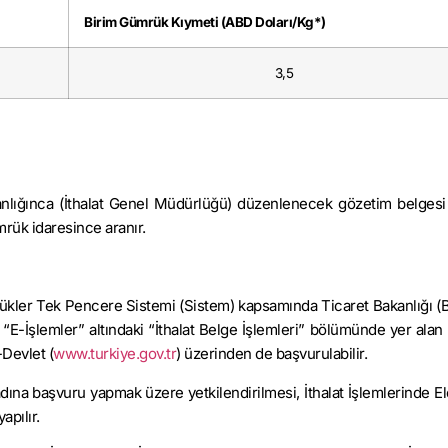
Birim Gümrük Kıymeti (ABD Doları/Kg*)
3,5
nlığınca (İthalat Genel Müdürlüğü) düzenlenecek gözetim belgesi i
mrük idaresince aranır.
mrükler Tek Pencere Sistemi (Sistem) kapsamında Ticaret Bakanlığı (B
 “E-İşlemler” altındaki “İthalat Belge İşlemleri” bölümünde yer alan
-Devlet (
www.turkiye.gov.tr
) üzerinden de başvurulabilir.
adına başvuru yapmak üzere yetkilendirilmesi, İthalat İşlemlerinde El
apılır.