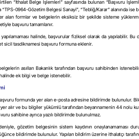
irtilen “İthalat Belge İşlemleri” sayfasında bulunan “Başvuru İşleml
nda “TPS-0964-Gözetim Belgesi Sanayi”, “Tebliğ/Karar” alanında ise b
yer alan formlar ve belgelerin eksiksiz bir şekilde sisteme yüklen
retiyle başvuru tamamlanır.
 yapılamaması halinde, başvurular fiziksel olarak da yapılabilir. Bu
ret sicil tasdiknamesi başvuru formuna eklenir.
lgelerin asılları Bakanlık tarafından başvuru sahibinden istenebilir
halinde ek bilgi ve belge istenebilir.
mi
aşvuru formunda yer alan e-posta adresine bildirimde bulunulur. Bil
hi yer alır ve bu bilgiler yükümlü tarafından beyannamenin 44 nolu k
vuru sahibine ayrıca yazılı bildirimde bulunulmaz.
deniyle, gözetim belgesinin sistem kaydının onaylanamaması du
ünce bildirimde bulunulur. Yapılan bildirim üzerine ithalatçı tarafı