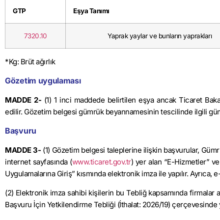
GTP
Eşya Tanımı
7320.10
Yaprak yaylar ve bunların yaprakları
*Kg: Brüt ağırlık
Gözetim uygulaması
MADDE 2-
(1) 1 inci maddede belirtilen eşya ancak Ticaret Baka
edilir. Gözetim belgesi gümrük beyannamesinin tescilinde ilgili gü
Başvuru
MADDE 3-
(1) Gözetim belgesi taleplerine ilişkin başvurular, Gü
internet sayfasında (
www.ticaret.gov.tr
) yer alan “E-Hizmetler” ve
Uygulamalarına Giriş” kısmında elektronik imza ile yapılır. Ayrıca, e
(2) Elektronik imza sahibi kişilerin bu Tebliğ kapsamında firmalar 
Başvuru İçin Yetkilendirme Tebliği (İthalat: 2026/19) çerçevesinde y