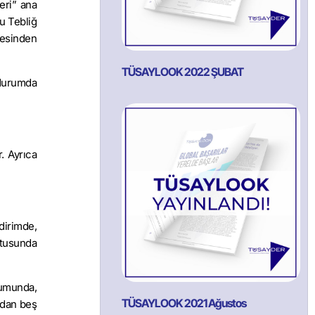
eri” ana
u Tebliğ
mesinden
TÜSAYLOOK 2022 ŞUBAT
 durumda
. Ayrıca
dirimde,
utusunda
rumunda,
TÜSAYLOOK 2021 Ağustos
ndan beş