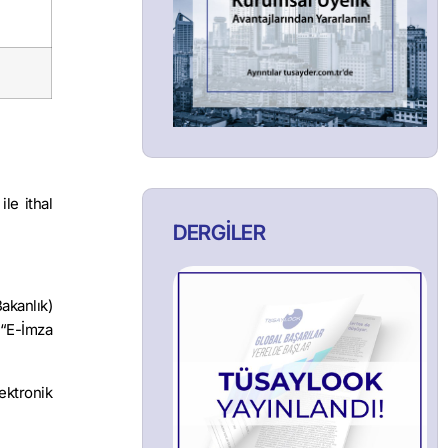
le ithal
DERGİLER
akanlık)
 “E-İmza
ektronik