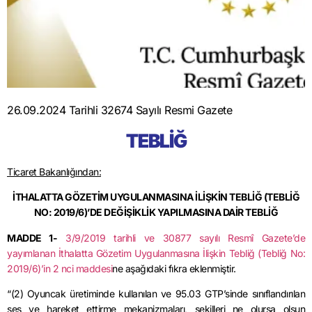
26.09.2024 Tarihli 32674 Sayılı Resmi Gazete
TEBLİĞ
Ticaret Bakanlığından:
İTHALATTA GÖZETİM UYGULANMASINA İLİŞKİN TEBLİĞ (TEBLİĞ
NO: 2019/6)’DE DEĞİŞİKLİK YAPILMASINA DAİR TEBLİĞ
MADDE 1-
3/9/2019
tarihli ve 30877 sayılı Resmî Gazete’de
yayımlanan İthalatta Gözetim Uygulanmasına İlişkin Tebliğ (Tebliğ No:
2019/6)’in 2
nci
maddesi
ne aşağıdaki fıkra eklenmiştir.
“(2) Oyuncak üretiminde kullanılan ve 95.03
GTP’sinde
sınıflandırılan
ses ve hareket ettirme mekanizmaları, şekilleri ne olursa olsun