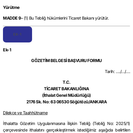
Yürütme
MADDE 9-
(1) Bu Tebliğ hükümlerini Ticaret Bakanı yürütür.
EK-1
Ek-1
GÖZETİM BELGESİ BAŞVURU FORMU
Tarih: …./…/….
T.C.
TİCARET BAKANLIĞINA
(İthalat Genel Müdürlüğü)
2176 Sk. No: 63 06530 Söğütözü/ANKARA
Dilekçe ve Taahhütname
İthalatta Gözetim Uygulanmasına İlişkin Tebliğ (Tebliğ No: 2025/1)
çerçevesinde ithalatını gerçekleştirmek istediğimiz aşağıda belirtilen