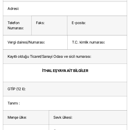
Adresi:
Telefon
Faks:
E-posta:
Numarası:
Vergi dairesi/Numarası:
T.C. kimlik numarası:
Kayıtlı olduğu Ticaret/Sanayi Odası ve sicil numarası:
İTHAL EŞYAYA AİT BİLGİLER
GTİP (12 li):
Tanımı :
Menşe ülke:
Sevk ülkesi: