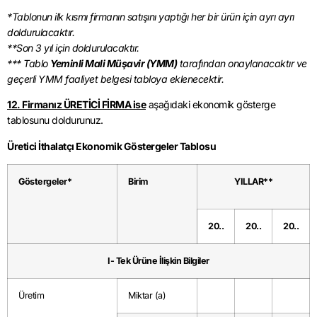
*Tablonun ilk kısmı firmanın satışını yaptığı her bir ürün için ayrı ayrı
doldurulacaktır.
**Son 3 yıl için doldurulacaktır.
*** Tablo
Yeminli Mali Müşavir (YMM)
tarafından onaylanacaktır ve
geçerli YMM faaliyet belgesi tabloya eklenecektir.
12. Firmanız ÜRETİCİ FİRMA ise
aşağıdaki ekonomik gösterge
tablosunu doldurunuz.
Üretici İthalatçı Ekonomik Göstergeler Tablosu
Göstergeler*
Birim
YILLAR**
20..
20..
20..
I- Tek Ürüne İlişkin Bilgiler
Üretim
Miktar (a)