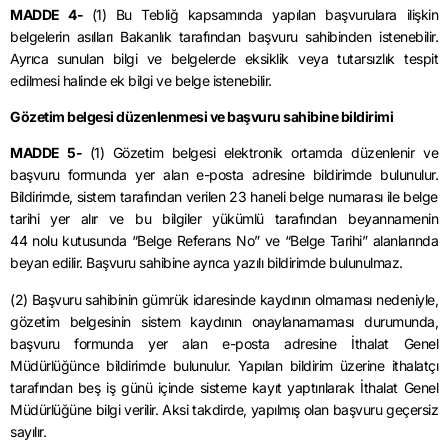
MADDE 4-
(1) Bu Tebliğ kapsamında yapılan başvurulara ilişkin
belgelerin asılları Bakanlık tarafından başvuru sahibinden istenebilir.
Ayrıca sunulan bilgi ve belgelerde eksiklik veya tutarsızlık tespit
edilmesi halinde ek bilgi ve belge istenebilir.
Gözetim belgesi düzenlenmesi ve başvuru sahibine bildirimi
MADDE 5-
(1) Gözetim belgesi elektronik ortamda düzenlenir ve
başvuru formunda yer alan e-posta adresine bildirimde bulunulur.
Bildirimde, sistem tarafından verilen 23 haneli belge numarası ile belge
tarihi yer alır ve bu bilgiler yükümlü tarafından beyannamenin
44 nolu kutusunda “Belge Referans No” ve “Belge Tarihi” alanlarında
beyan edilir. Başvuru sahibine ayrıca yazılı bildirimde bulunulmaz.
(2) Başvuru sahibinin gümrük idaresinde kaydının olmaması nedeniyle,
gözetim belgesinin sistem kaydının onaylanamaması durumunda,
başvuru formunda yer alan e-posta adresine İthalat Genel
Müdürlüğünce bildirimde bulunulur. Yapılan bildirim üzerine ithalatçı
tarafından beş iş günü içinde sisteme kayıt yaptırılarak İthalat Genel
Müdürlüğüne bilgi verilir. Aksi takdirde, yapılmış olan başvuru geçersiz
sayılır.