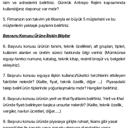
isim ve adreslerini belirtiniz. Gümrük Antrepo Rejimi kapsamında
kullandığınız deponuz var mıdır?
5. Firmanızın son takvim yılı itibarıyla en büyük 5 müşterisini ve bu
müşterilerin yaklaşık paylarını belirtiniz.
Başvuru Konusu Ürüne İlişkin Bilgiler
6. Başvuru konusu ürünün tanımı, teknik özellikleri, alt grupları, tipleri,
kullanım alanları ve üretim süreci hakkında bilgi veriniz (Mümkünse
eşyayı tanıtıcı numune, katalog, teknik kitap, resimli broşür vs. belgeleri
ekleyiniz).
7. Başvuru konusu eşyaya ilişkin kullanıcı/tüketici tercihlerini etkileyen
faktörler nelerdir? (Kalite, fiyat, teknik özellik, diğer …) Piyasadaki
talep belirli ürün tiplerinde yoğunlaşmakta mıdır? Hangileri belirtiniz.
8. Başvuru konusu ürünün yerli ve ithal fiyatlarını belirtiniz. Yerli ve ithal
üründe fiyatı belirleyen başlıca unsurlar nelerdir? (Kalite, teknik özellik,
vergiler, navlun ücretleri, diğer…..)
9. Başvuru konusu üründe piyasaya girişte ruhsat, lisans gibi yasal
prosedürler ile zorunlu veya zorunlu olmayan standartlar varsa