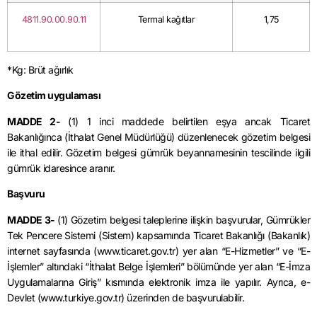
4811.90.00.90.11
Termal kağıtlar
1,75
*Kg: Brüt ağırlık
Gözetim uygulaması
MADDE 2-
(1) 1 inci maddede belirtilen eşya ancak Ticaret
Bakanlığınca (İthalat Genel Müdürlüğü) düzenlenecek gözetim belgesi
ile ithal edilir. Gözetim belgesi gümrük beyannamesinin tescilinde ilgili
gümrük idaresince aranır.
Başvuru
MADDE 3-
(1) Gözetim belgesi taleplerine ilişkin başvurular, Gümrükler
Tek Pencere Sistemi (Sistem) kapsamında Ticaret Bakanlığı (Bakanlık)
internet sayfasında (www.ticaret.gov.tr) yer alan “E-Hizmetler” ve “E-
İşlemler” altındaki “İthalat Belge İşlemleri” bölümünde yer alan “E-İmza
Uygulamalarına Giriş” kısmında elektronik imza ile yapılır. Ayrıca, e-
Devlet (www.turkiye.gov.tr) üzerinden de başvurulabilir.