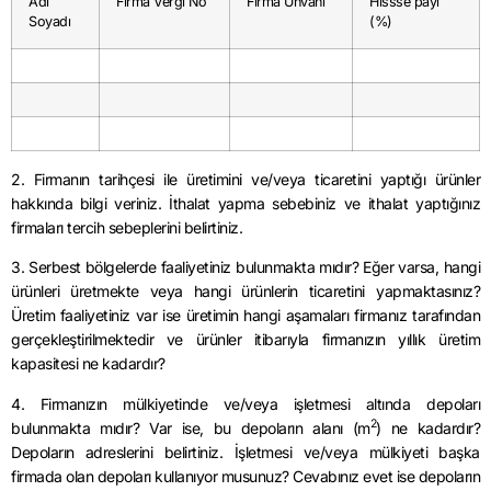
Adı
Firma Vergi No
Firma Unvanı
Hissse payı
Soyadı
(%)
2. Firmanın tarihçesi ile üretimini ve/veya ticaretini yaptığı ürünler
hakkında bilgi veriniz. İthalat yapma sebebiniz ve ithalat yaptığınız
firmaları tercih sebeplerini belirtiniz.
3. Serbest bölgelerde faaliyetiniz bulunmakta mıdır? Eğer varsa, hangi
ürünleri üretmekte veya hangi ürünlerin ticaretini yapmaktasınız?
Üretim faaliyetiniz var ise üretimin hangi aşamaları firmanız tarafından
gerçekleştirilmektedir ve ürünler itibarıyla firmanızın yıllık üretim
kapasitesi ne kadardır?
4. Firmanızın mülkiyetinde ve/veya işletmesi altında depoları
2
bulunmakta mıdır? Var ise, bu depoların alanı (m
) ne kadardır?
Depoların adreslerini belirtiniz. İşletmesi ve/veya mülkiyeti başka
firmada olan depoları kullanıyor musunuz? Cevabınız evet ise depoların