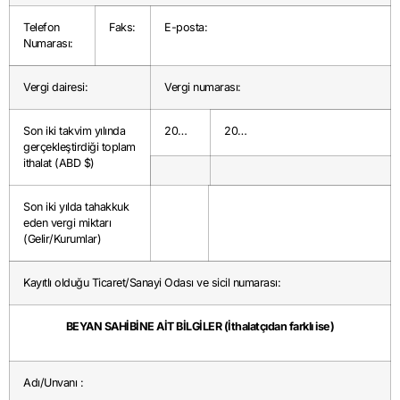
Telefon
Faks:
E-posta:
Numarası:
Vergi dairesi:
Vergi numarası:
Son iki takvim yılında
20…
20…
gerçekleştirdiği toplam
ithalat (ABD $)
Son iki yılda tahakkuk
eden vergi miktarı
(Gelir/Kurumlar)
Kayıtlı olduğu Ticaret/Sanayi Odası ve sicil numarası:
BEYAN SAHİBİNE AİT BİLGİLER (İthalatçıdan farklı ise)
Adı/Unvanı :