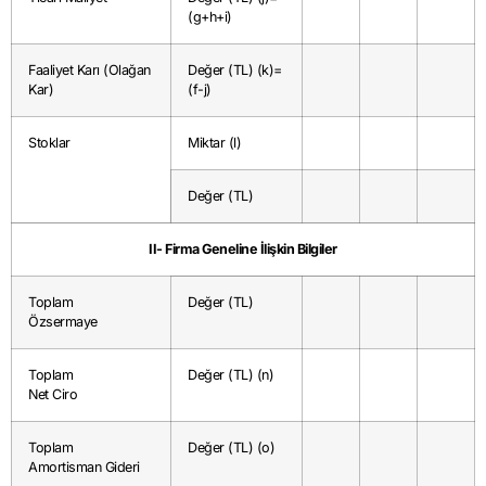
(g+h+i)
Faaliyet Karı (Olağan
Değer (TL) (k)=
Kar)
(f-j)
Stoklar
Miktar (l)
Değer (TL)
II- Firma Geneline İlişkin Bilgiler
Toplam
Değer (TL)
Özsermaye
Toplam
Değer (TL) (n)
Net Ciro
Toplam
Değer (TL) (o)
Amortisman Gideri