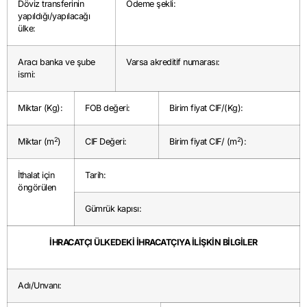
Döviz transferinin
Ödeme şekli:
yapıldığı/yapılacağı
ülke:
Aracı banka ve şube
Varsa akreditif numarası:
ismi:
Miktar (Kg):
FOB değeri:
Birim fiyat CIF/(Kg):
2
2
Miktar (m
)
CIF Değeri:
Birim fiyat CIF/ (m
):
İthalat için
Tarih:
öngörülen
Gümrük kapısı:
İHRACATÇI ÜLKEDEKİ İHRACATÇIYA İLİŞKİN BİLGİLER
Adı/Unvanı: