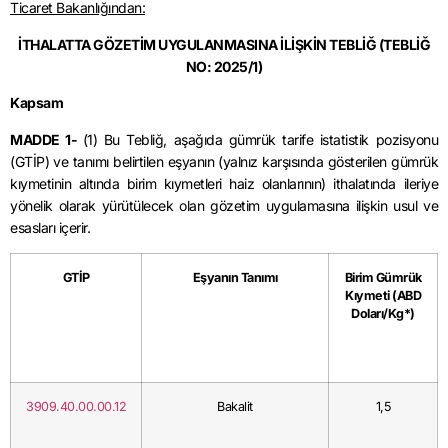
Ticaret Bakanlığından:
İTHALATTA GÖZETİM UYGULANMASINA İLİŞKİN TEBLİĞ
(TEBLİĞ
NO: 2025/1)
Kapsam
MADDE 1-
(1) Bu Tebliğ, aşağıda gümrük tarife istatistik pozisyonu
(GTİP) ve tanımı belirtilen eşyanın (yalnız karşısında gösterilen gümrük
kıymetinin altında birim kıymetleri haiz olanlarının) ithalatında ileriye
yönelik olarak yürütülecek olan gözetim uygulamasına ilişkin usul ve
esasları içerir.
GTİP
Eşyanın Tanımı
Birim Gümrük
Kıymeti (ABD
Doları/Kg*)
3909.40.00.00.12
Bakalit
1,5