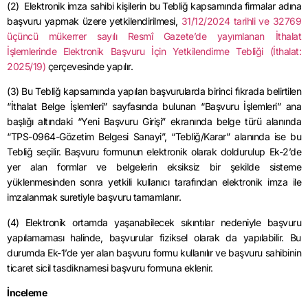
(2) Elektronik imza sahibi kişilerin bu Tebliğ kapsamında firmalar adına
başvuru yapmak üzere yetkilendirilmesi,
31/12/2024 tarihli ve 32769
üçüncü mükerrer sayılı Resmî Gazete’de yayımlanan İthalat
İşlemlerinde Elektronik Başvuru İçin Yetkilendirme Tebliği (İthalat:
2025/19)
çerçevesinde yapılır.
(3) Bu Tebliğ kapsamında yapılan başvurularda birinci fıkrada belirtilen
“İthalat Belge İşlemleri” sayfasında bulunan “Başvuru İşlemleri” ana
başlığı altındaki “Yeni Başvuru Girişi” ekranında belge türü alanında
“TPS-0964-Gözetim Belgesi Sanayi”, “Tebliğ/Karar” alanında ise bu
Tebliğ seçilir. Başvuru formunun elektronik olarak doldurulup Ek-2’de
yer alan formlar ve belgelerin eksiksiz bir şekilde sisteme
yüklenmesinden sonra yetkili kullanıcı tarafından elektronik imza ile
imzalanmak suretiyle başvuru tamamlanır.
(4) Elektronik ortamda yaşanabilecek sıkıntılar nedeniyle başvuru
yapılamaması halinde, başvurular fiziksel olarak da yapılabilir. Bu
durumda Ek-1’de yer alan başvuru formu kullanılır ve başvuru sahibinin
ticaret sicil tasdiknamesi başvuru formuna eklenir.
İnceleme