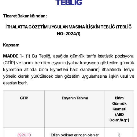
TEBLİĞ
Ticaret Bakanlığından:
İTHALATTA GÖZETİM UYGULANMASINA İLİŞKİN TEBLİĞ (TEBLİĞ
NO: 2024/1)
Kapsam
MADDE 1-
(1) Bu Tebliğ, aşağıda gümrük tarife istatistik pozisyonu
(GTİP) ve tanımı belirtilen eşyanın (yalnız karşısında gösterilen gümrük
kıymetinin altında birim kıymetleri haiz olanlarının) ithalatında ileriye
yönelik olarak yürütülecek olan gözetim uygulamasına ilişkin usul ve
esasları içerir.
GTİP
Eşyanın Tanımı
Birim
Gümrük
Kıymeti
(ABD
Dolan/Kg*)
3920.10
Etilen polimerlerinden olanlar
3