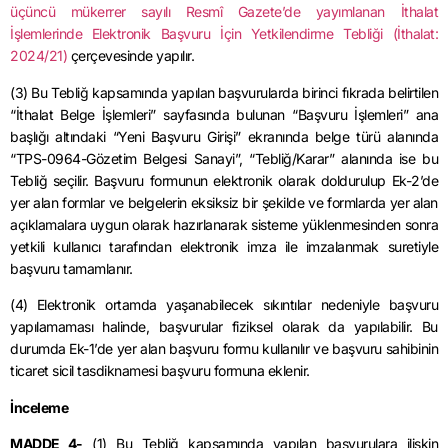
üçüncü mükerrer sayılı Resmî Gazete’de yayımlanan İthalat
İşlemlerinde Elektronik Başvuru İçin Yetkilendirme Tebliği (İthalat:
2024/21)
çerçevesinde yapılır.
(3) Bu Tebliğ kapsamında yapılan başvurularda birinci fıkrada belirtilen
“İthalat Belge İşlemleri” sayfasında bulunan “Başvuru İşlemleri” ana
başlığı altındaki “Yeni Başvuru Girişi” ekranında belge türü alanında
“TPS-0964-Gözetim Belgesi Sanayi”, “Tebliğ/Karar” alanında ise bu
Tebliğ seçilir. Başvuru formunun elektronik olarak doldurulup Ek-2’de
yer alan formlar ve belgelerin eksiksiz bir şekilde ve formlarda yer alan
açıklamalara uygun olarak hazırlanarak sisteme yüklenmesinden sonra
yetkili kullanıcı tarafından elektronik imza ile imzalanmak suretiyle
başvuru tamamlanır.
(4) Elektronik ortamda yaşanabilecek sıkıntılar nedeniyle başvuru
yapılamaması halinde, başvurular fiziksel olarak da yapılabilir. Bu
durumda Ek-1’de yer alan başvuru formu kullanılır ve başvuru sahibinin
ticaret sicil tasdiknamesi başvuru formuna eklenir.
İnceleme
MADDE 4-
(1) Bu Tebliğ kapsamında yapılan başvurulara ilişkin