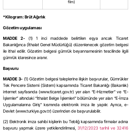
film)
*Kilogram: Brüt Ağırlık
Gözetim uygulaması
MADDE 2-
(1) 1 inci maddede belirtilen eşya ancak Ticaret
Bakanlığınca (İthalat Genel Müdürlüğü) düzenlenecek gözetim belgesi
ile ithal edilir. Gözetim belgesi gümrük beyannamesinin tescilinde ilgili
gümrük idaresince aranır.
Başvuru
MADDE 3-
(1) Gözetim belgesi taleplerine ilişkin başvurular, Gümrükler
Tek Pencere Sistemi (Sistem) kapsamında Ticaret Bakanlığı (Bakanlık)
internet sayfasında (www.ticaret.gov.tr) yer alan “E-Hizmetler” ve “E-
İşlemler” altındaki “İthalat Belge İşlemleri” bölümünde yer alan “E-İmza
Uygulamalarına Giriş” kısmında elektronik imza ile yapılır. Ayrıca, e-
Devlet (www.turkiye.gov.tr) üzerinden de başvurulabilir.
(2) Elektronik imza sahibi kişilerin bu Tebliğ kapsamında firmalar adına
başvuru yapmak üzere yetkilendirilmesi,
31/12/2023 tarihli ve 32416