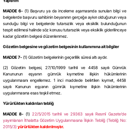
Yaptırım
MADDE 6-
(1) Başvuru ya da inceleme aşamasında sunulan bilgi ve
belgelerde başvuru sahibinin beyanının gerçeğe aykırı olduğunun veya
sunduğu bilgi ve belgelerde tutarsızlık veya eksiklik bulunduğunun
tespit edilmesi halinde söz konusu tutarsızlık veya eksiklik giderilinceye
kadar gözetim belgesi düzenlenmez.
Gözetim belgesine ve gözetim belgesinin kullanımına ait bilgiler
MADDE 7-
(1) Gözetim belgelerinin geçerlilik süresi altı aydır.
(2) Gözetim belgesi, 27/10/1999 tarihli ve 4458 sayılı Gümrük
Kanununun eşyanın gümrük kıymetine ilişkin hükümlerinin
uygulanmasını engellemez. 1 inci maddede belirtilen kıymet, 4458
sayılı Kanunun eşyanın gümrük kıymetine ilişkin hükümlerinin
uygulanmasına esas teşkil etmez.
Yürürlükten kaldırılan tebliğ
MADDE 8-
(1)
22/5/2015 tarihli ve 29363 sayılı Resmî Gazete’de
yayımlanan İthalatta Gözetim Uygulanmasına İlişkin Tebliğ (Tebliğ No:
2015/3)
yürürlükten kaldırılmıştır.