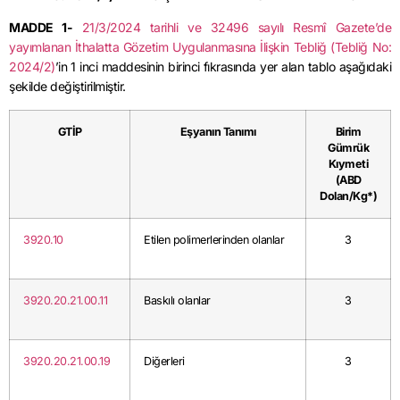
MADDE 1-
21/3/2024
tarihli ve 32496 sayılı Resmî Gazete’de
yayımlanan İthalatta Gözetim Uygulanmasına İlişkin Tebliğ (Tebliğ No:
2024/2)
’in 1 inci maddesinin birinci fıkrasında yer alan tablo aşağıdaki
şekilde değiştirilmiştir.
GTİP
Eşyanın Tanımı
Birim
Gümrük
Kıymeti
(ABD
Dolan/Kg*)
3920.10
Etilen polimerlerinden olanlar
3
3920.20.21.00.11
Baskılı olanlar
3
3920.20.21.00.19
Diğerleri
3