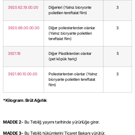
3920.62.19.00.00
Diğerleri (Yalnız bioryonte
3
polietilen tereftalat film)
3920.69.00.00.00
Diğer poliesterlerden olanlar
3
(Yalnız bioryante polietilen
tereftalat film)
3921.19
Diğer Plastiklerden olanlar
5
(pet köpük hariç)
3921.90.10.00.00
Poliesterlerden olanlar (Yalnız
3
bioryante polietilen tereftalat
film)
*Kilogram: Brüt Ağırlık
MADDE 2-
Bu Tebliğ yayımı tarihinde yürürlüğe girer.
MADDE 3-
Bu Tebliğ hükümlerini Ticaret Bakanı yürütür.