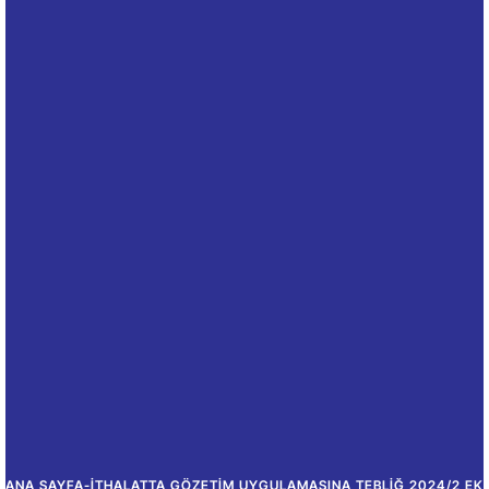
ANA SAYFA
-
İTHALATTA GÖZETIM UYGULAMASINA TEBLIĞ 2024/2 EK