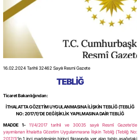
16.02.2024 Tarihli 32462 Sayılı Resmi Gazete
TEBLİĞ
Ticaret Bakanlığından:
İTHALATTA GÖZETİM UYGULANMASINA İLİŞKİN TEBLİĞ (TEBLİĞ
NO: 2017/1)’DE DEĞİŞİKLİK YAPILMASINA DAİR TEBLİĞ
MADDE 1-
11/4/2017
tarihli ve 30035 sayılı Resmî Gazete’de
yayımlanan İthalatta Gözetim Uygulanmasına İlişkin Tebliğ (Tebliğ No:
2017/1)
’in 1 inci maddesinin birinci fıkrasında yer alan tablo aşağıdaki