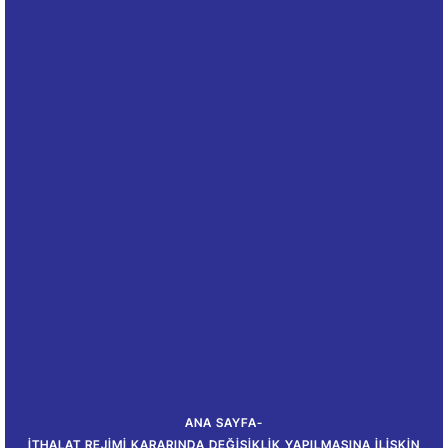
ANA SAYFA
-
İTHALAT REJIMI KARARINDA DEĞIŞIKLIK YAPILMASINA İLIŞKIN