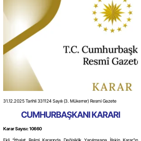
31.12.2025 Tarihli 331124 Sayılı (3. Mükerrer) Resmi Gazete
CUMHURBAŞKANI KARARI
Karar Sayısı: 10660
Ekli “İthalat Rejimi Kararında Değişiklik Yapılmasına İlişkin Karar”ın