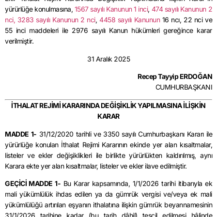
yürürlüğe konulmasına,
1567 sayılı Kanunun 1 inci
,
474 sayılı Kanunun 2
nci,
3283 sayılı Kanunun 2 nci
,
4458 sayılı Kanunun
16 ncı, 22 nci ve
55 inci maddeleri ile 2976 sayılı Kanun hükümleri gereğince karar
verilmiştir.
31 Aralık 2025
Recep Tayyip ERDOĞAN
CUMHURBAŞKANI
İTHALAT REJİMİ KARARINDA DEĞİŞİKLİK YAPILMASINA İLİŞKİN
KARAR
MADDE 1-
31/12/2020 tarihli ve 3350 sayılı Cumhurbaşkanı Kararı ile
yürürlüğe konulan İthalat Rejimi Kararının ekinde yer alan kısaltmalar,
listeler ve ekler değişiklikleri ile birlikte yürürlükten kaldırılmış, aynı
Karara ekte yer alan kısaltmalar, listeler ve ekler ilave edilmiştir.
GEÇİCİ MADDE 1-
Bu Karar kapsamında, 1/1/2026 tarihi itibarıyla ek
mali yükümlülük ihdas edilen ya da gümrük vergisi ve/veya ek mali
yükümlülüğü artırılan eşyanın ithalatına ilişkin gümrük beyannamesinin
31/1/2026 tarihine kadar (bu tarih dâhil) tescil edilmesi hâlinde