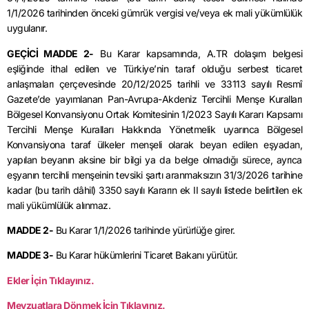
1/1/2026 tarihinden önceki gümrük vergisi ve/veya ek mali yükümlülük
uygulanır.
GEÇİCİ MADDE 2-
Bu Karar kapsamında, A.TR dolaşım belgesi
eşliğinde ithal edilen ve Türkiye’nin taraf olduğu serbest ticaret
anlaşmaları çerçevesinde 20/12/2025 tarihli ve 33113 sayılı Resmî
Gazete’de yayımlanan Pan-Avrupa-Akdeniz Tercihli Menşe Kuralları
Bölgesel Konvansiyonu Ortak Komitesinin 1/2023 Sayılı Kararı Kapsamı
Tercihli Menşe Kuralları Hakkında Yönetmelik uyarınca Bölgesel
Konvansiyona taraf ülkeler menşeli olarak beyan edilen eşyadan,
yapılan beyanın aksine bir bilgi ya da belge olmadığı sürece, ayrıca
eşyanın tercihli menşeinin tevsiki şartı aranmaksızın 31/3/2026 tarihine
kadar (bu tarih dâhil) 3350 sayılı Kararın ek II sayılı listede belirtilen ek
mali yükümlülük alınmaz.
MADDE 2-
Bu Karar 1/1/2026 tarihinde yürürlüğe girer.
MADDE 3-
Bu Karar hükümlerini Ticaret Bakanı yürütür.
Ekler İçin Tıklayınız.
Mevzuatlara Dönmek İçin Tıklayınız.