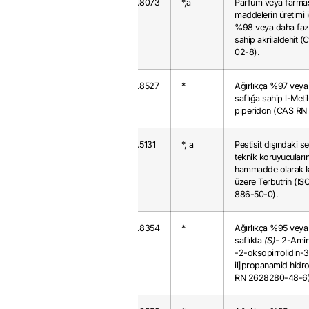
2912.19.00
20
0.8073
*,a
Parfüm veya farmas
maddelerin üretimi i
%98 veya daha fazl
sahip akrilaldehit 
02-8).
2933.39.99
63
0.8527
*
Ağırlıkça %97 veya
saflığa sahip l-Meti
piperidon (CAS RN
2933.69.80
55
0.5131
*, a
Pestisit dışındaki s
teknik koruyucuları
hammadde olarak k
üzere Terbutrin (I
886-50-0).
2933.79.00
23
0.8354
*
Ağırlıkça %95 veya
saflıkta
(S)-
2-Amin
-2-oksopirroIidin-3
il]propanamid hidr
RN 2628280-48-6)