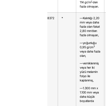
2,
114 gr/m
den
fazla olmayan.
4411.12.92
10
0.8372
*
—Kalınlığı 2,20
mm veya daha
fazla olan fakat
2,80 mm’den
fazla olmayan,
—yoğunluğu
3
0,95 g/cm
veya daha fazla
olan,
—verniklenmiş
veya her iki
yüzü melamin
folyo ile
kaplanmış,
—1.300 mm x
1.100 mm veya
daha küçük
boyutlarda