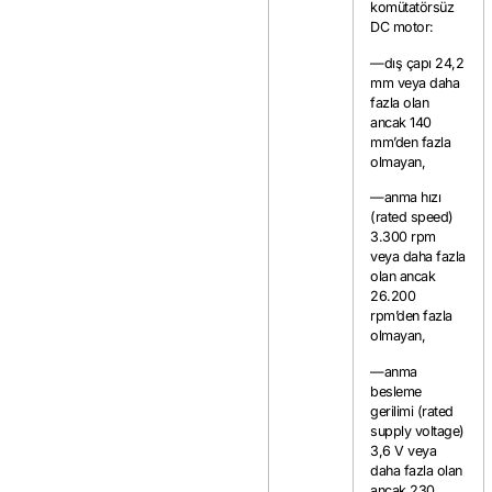
komütatörsüz
DC motor:
—dış çapı 24,2
mm veya daha
fazla olan
ancak 140
mm’den fazla
olmayan,
—anma hızı
(rated speed)
3.300 rpm
veya daha fazla
olan ancak
26.200
rpm’den fazla
olmayan,
—anma
besleme
gerilimi (rated
supply voltage)
3,6 V veya
daha fazla olan
ancak 230