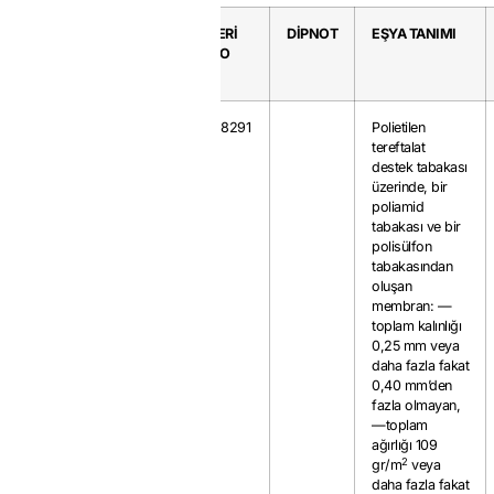
GTP
KAYIT
SERİ
DİPNOT
EŞYA TANIMI
NO
NO
3921.90.55
70
0.8291
Polietilen
tereftalat
destek tabakası
üzerinde, bir
poliamid
tabakası ve bir
polisülfon
tabakasından
oluşan
membran: —
toplam kalınlığı
0,25 mm veya
daha fazla fakat
0,40 mm’den
fazla olmayan,
—toplam
ağırlığı 109
2
gr/m
veya
daha fazla fakat