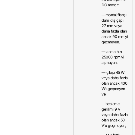
DC motor:
—montaj flanşı
dahil dış çapı
27 mm veya
daha fazla olan
ancak 90 mm’yi
geçmeyen,
— anma hızı
25000 rpm’yi
aşmayan,
— çıkışı 45 W
veya daha fazla
olan ancak 400
W’ı geçmeyen
ve
—besleme
gerilimi 9 V
veya daha fazla
olan ancak 50
V’u geçmeyen,