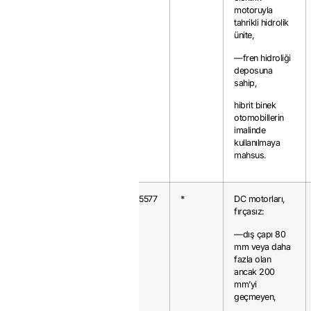
motoruyla
tahrikli hidrolik
ünite,
—fren hidroliği
deposuna
sahip,
hibrit binek
otomobillerin
imalinde
kullanılmaya
mahsus.
8501.31.00
50
0.5577
*
DC motorları,
fırçasız:
—dış çapı 80
mm veya daha
fazla olan
ancak 200
mm’yi
geçmeyen,