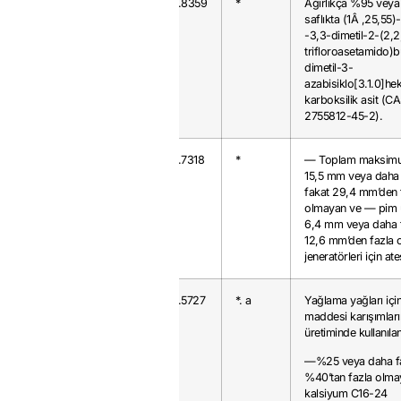
2933.99.80
64
0.8359
*
Ağırlıkça %95 veya
saflıkta (1Â ,25,55)
-3,3-dimetil-2-(2,2
trifloroasetamido)b
dimetil-3-
azabisiklo[3.1.0]h
karboksilik asit (C
2755812-45-2).
3603.50.00
10
0.7318
*
— Toplam maksimu
15,5 mm veya daha 
fakat 29,4 mm’den 
olmayan ve — pim 
6,4 mm veya daha f
12,6 mm’den fazla 
jeneratörleri için ate
3811.21.00
29
0.5727
*. a
Yağlama yağları için
maddesi karışımları
üretiminde kullanılan
—%25 veya daha fa
%40’tan fazla olma
kalsiyum C16-24