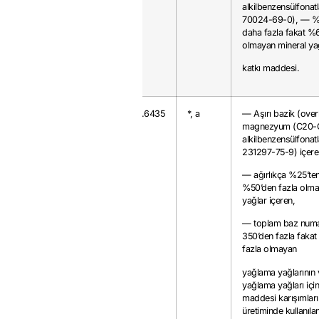
alkilbenzensülfonat
70024-69-0), — %
daha fazla fakat %6
olmayan mineral ya
katkı maddesi.
3811.21.00
48
0.6435
*, a
— Aşırı bazik (ove
magnezyum (C20-
alkilbenzensülfonat
231297-75-9) içere
— ağırlıkça %25’ten
%50’den fazla olma
yağlar içeren,
— toplam baz numa
350’den fazla fakat
fazla olmayan
yağlama yağlarının
yağlama yağları için
maddesi karışımları
üretiminde kullanılan