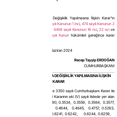
Karar Sayısı: : 8691
Ekli “İthalat Rejimi Kararında Değişiklik Yapılmasına İlişkin Karar”ın
yürürlüğe konulmasına,
1567 sayılı Kanunun 1 inci
,
474 sayılı Kanunun 2
nci
,
3283 sayılı Kanunun 2 nci
,
4458 sayılı Kanunun 16 nci
,
22 nci
ve
55 inci madde
leri ile
2976 sayılı Kanun
hükümleri gereğince karar
verilmiştir.
29 Haziran 2024
Recep Tayyip ERDOĞAN
CUMHURBAŞKANI
İTHALAT REJİMİ KARARINDA DEĞİŞİKLİK YAPILMASINA İLİŞKİN
KARAR
MADDE 1-
31/12/2020 tarihli ve 3350 sayılı Cumhurbaşkanı Kararı ile
yürürlüğe konulan İthalat Rejimi Kararının eki (V) sayılı listede yer alan
0.2543, 0.2930, 0.2932, 0.2990, 0.3534, 0.3559, 0.3564, 0.3577,
0.3580, 0.3611, 0.3618, 0.4644, 0.4645, 0.4757, 0.5263,
0.5818, 0.5920, 0.6109, 0.6241, 0.6242, 0.6244, 0.6259,