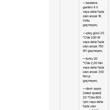
—besleme
gerilimi 4 V
veya daha fazla
olan ancak 16
Voltu
geçmeyen,
—çıkış gücü 20
°C’de 200 W
veya daha fazla
olan ancak 750
W’ı geçmeyen,
—torku 20
°C’de 2,00 Nm
veya daha fazla
olan ancak 7,00
Nm’yi
geçmeyen,
—devir sayısı
(rated speed)
20 °C’de 600
rpm veya daha
fazla olan