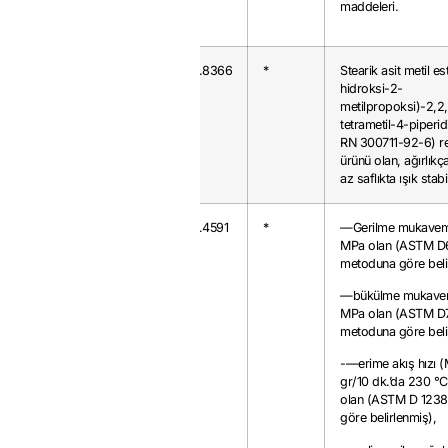
maddeleri.
3812.39.90
85
0.8366
*
Stearik asit metil est
hidroksi-2-
metilpropoksi)-2,2
tetrametil-4-piperi
RN 300711-92-6) r
ürünü olan, ağırlık
az saflıkta ışık stabi
3902.10.00
40
0.4591
*
—Gerilme mukavem
MPa olan (ASTM D
metoduna göre beli
—bükülme mukavem
MPa olan (ASTM D
metoduna göre beli
-—erime akış hızı (
gr/10 dk.’da 230 °C
olan (ASTM D 123
göre belirlenmiş),