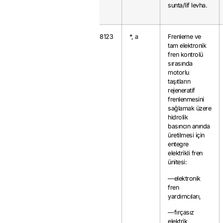
sunta/lif levha.
8479.89.97
28
0.8123
*, a
Frenleme ve
tam elektronik
fren kontrolü
sırasında
motorlu
taşıtların
rejeneratif
frenlenmesini
sağlamak üzere
hidrolik
basıncın anında
üretilmesi için
entegre
elektrikli fren
ünitesi:
—elektronik
fren
yardımcıları,
—fırçasız
elektrik