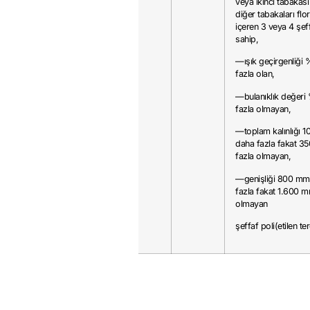
veya ikinci tabakas
diğer tabakaları flor
içeren 3 veya 4 şef
sahip,
—ışık geçirgenliği 
fazla olan,
—bulanıklık değeri 
fazla olmayan,
—toplam kalınlığı 
daha fazla fakat 3
fazla olmayan,
—genişliği 800 mm
fazla fakat 1.600 m
olmayan
şeffaf poli(etilen ter