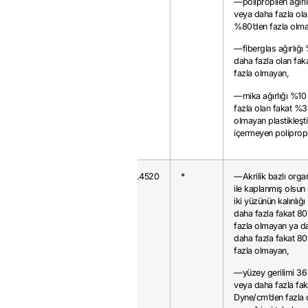
—polipropilen ağırl
veya daha fazla ola
%80’den fazla olma
—fiberglas ağırlığı
daha fazla olan fa
fazla olmayan,
—mika ağırlığı %10
fazla olan fakat %3
olmayan plastikleştir
içermeyen polipropi
3920.62.19
32
0.4520
*
—Akrilik bazlı org
ile kaplanmış olsun
iki yüzünün kalınlığ
daha fazla fakat 8
fazla olmayan ya d
daha fazla fakat 8
fazla olmayan,
—yüzey gerilimi 3
veya daha fazla fak
Dyne/cm’den fazla