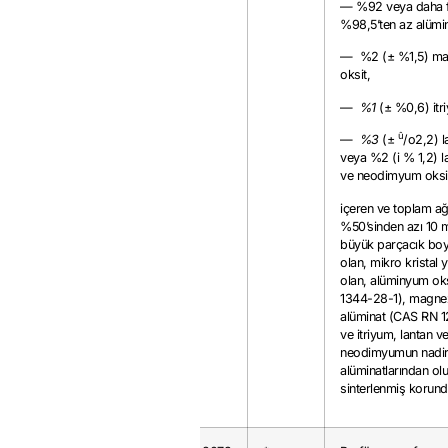
— %92 veya daha f
%98,5’ten az alümi
— %2 (± %1,5) m
oksit,
—
%1
(± %0,6) itri
û
—
%3
(±
/o2,2) l
veya %2 (i % 1,2) l
ve neodimyum oksi
içeren ve toplam ağı
%50’sinden azı 10 
büyük parçacık boy
olan, mikro kristal 
olan, alüminyum ok
1344-28-1), magn
alüminat (CAS RN 
ve itriyum, lantan v
neodimyumun nadir
alüminatlarından ol
sinterlenmiş korun