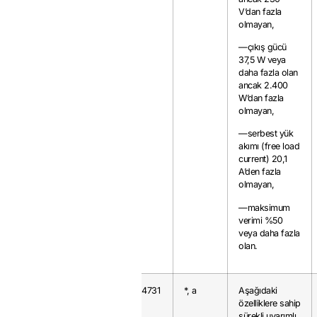
V’dan fazla
olmayan,
—çıkış gücü
37,5 W veya
daha fazla olan
ancak 2.400
W’dan fazla
olmayan,
—serbest yük
akımı (free load
current) 20,1
A’den fazla
olmayan,
—maksimum
verimi %50
veya daha fazla
olan.
8501.31.00
58
0.4731
*, a
Aşağıdaki
özelliklere sahip
sürekli uyarımlı