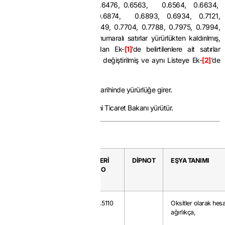
0.6263, 0.6347, 0.6370, 0.6476, 0.6563, 0.6564, 0.6634,
0.6769, 0.6774, 0.6857, 0.6874, 0.6893, 0.6934, 0.7121,
0.7259, 0.7456, 0.7598, 0.7649, 0.7704, 0.7788, 0.7975, 0.7994,
0.8176, 0.8178, 0.8462 seri numaralı satırlar yürürlükten kaldırılmış,
aynı Listede yer alan eşyadan Ek-
[1]
’de belirtilenlere ait satırlar
karşılarında gösterildiği şekilde değiştirilmiş ve aynı Listeye Ek-
[2]
’de
yer alan eşya eklenmiştir.
MADDE 2-
Bu Karar 1/7/2024 tarihinde yürürlüğe girer.
MADDE 3-
Bu Karar hükümlerini Ticaret Bakanı yürütür.
Ek-
[1]
GTP
KAYIT
SERİ
DİPNOT
EŞYA TANIMI
NO
NO
2818.10.91
20
0.5110
Oksitler olarak hes
ağırlıkça,