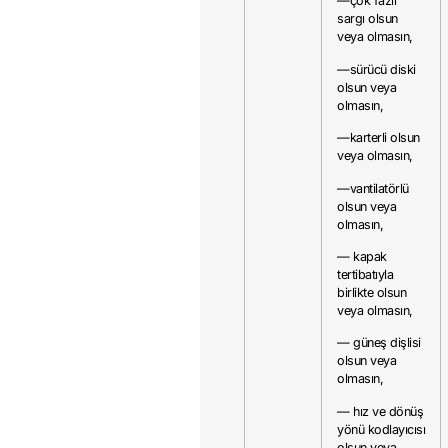
—çok fazlı
sargı olsun
veya olmasın,
—sürücü diski
olsun veya
olmasın,
—karterli olsun
veya olmasın,
—vantilatörlü
olsun veya
olmasın,
— kapak
tertibatıyla
birlikte olsun
veya olmasın,
— güneş dişlisi
olsun veya
olmasın,
— hız ve dönüş
yönü kodlayıcısı
olsun veya