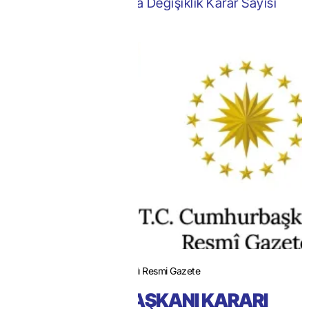
İthalat Rejimi Kararında Değişiklik Karar Sayısı
8691
30.06.2024 Tarihli 32459 Sayılı Resmi Gazete
CUMHURBAŞKANI KARARI