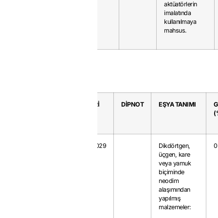
aktüatörlerin
imalatında
kullanılmaya
mahsus.
GTP
KAYIT
SERİ
DİPNOT
EŞYA TANIMI
G
NO
NO
(
8505.11.10
20
0.7029
Dikdörtgen,
0
üçgen, kare
veya yamuk
biçiminde
neodim
alaşımından
yapılmış
malzemeler: