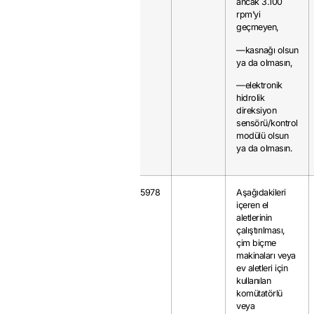
ancak 3.100
rpm’yi
geçmeyen,
—kasnağı olsun
ya da olmasın,
—elektronik
hidrolik
direksiyon
sensörü/kontrol
modülü olsun
ya da olmasın.
8501.31.00
55
0.5978
Aşağıdakileri
içeren el
8501.32.00
40
aletlerinin
çalıştırılması,
çim biçme
makinaları veya
ev aletleri için
kullanılan
komütatörlü
veya