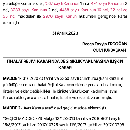
yürürlüğe konulmasına;
1567 sayılı Kanunun
1 inci,
474 sayılı Kanunun
2
nci,
3283 sayılı Kanunun
2 nci,
4458 sayılı Kanunun 16 nci
,
22 nci
ve
55 inci
maddeleri ile
2976 sayılı Kanun
hükümleri gereğince karar
verilmiştir.
31 Aralık 2023
Recep Tayyip ERDOĞAN
CUMHURBAŞKANI
İTHALAT REJİMİ KARARINDA DEĞİŞİKLİK YAPILMASINA İLİŞKİN
KARAR
MADDE 1-
31/12/2020 tarihli ve 3350 sayılı Cumhurbaşkanı Kararı ile
yürürlüğe konulan İthalat Rejimi Kararının ekinde yer alan kısaltmalar,
listeler ve ekler değişiklikleri ile birlikte yürürlükten kaldırılmış; aynı
Karara ekte yer alan kısaltmalar, listeler ve ekler ilave edilmiştir.
MADDE 2-
Aynı Karara aşağıdaki geçici madde eklenmiştir.
“GEÇİCİ MADDE 5- (1) Mülga 12/12/2016 tarihli ve 2016/9611 sayılı,
15/8/2017 tarihli ve 2017/10725 sayılı, 11/9/2017 tarihli ve 2017/10796