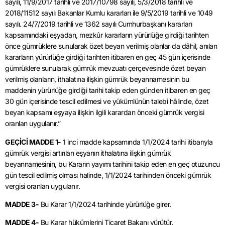
sayılı, 11/9/2017 tarihli ve 2017/10798 sayılı, 5/3/2018 tarihli ve
2018/11512 sayılı Bakanlar Kumlu kararları ile 9/5/2019 tarihli ve 1049
sayılı. 24/7/2019 tarihli ve 1362 sayılı Cumhurbaşkanı kararları
kapsamındaki eşyadan, mezkûr kararların yürürlüğe girdiği tarihten
önce gümrüklere sunularak özet beyan verilmiş olanlar da dâhil, anılan
kararların yürürlüğe girdiği tarihten itibaren en geç 45 gün içerisinde
gümrüklere sunularak gümrük mevzuatı çerçevesinde özet beyan
verilmiş olanların, ithalatına ilişkin gümrük beyannamesinin bu
maddenin yürürlüğe girdiği tarihi takip eden günden itibaren en geç
30 gün içerisinde tescil edilmesi ve yükümlünün talebi hâlinde, özet
beyan kapsamı eşyaya ilişkin ilgili karardan önceki gümrük vergisi
oranlan uygulanır.”
GEÇİCİ MADDE 1-
1 inci madde kapsamında 1/1/2024 tarihi itibarıyla
gümrük vergisi artırılan eşyanın ithalatına ilişkin gümrük
beyannamesinin, bu Kararın yayımı tarihini takip eden en geç otuzuncu
gün tescil edilmiş olması halinde, 1/1/2024 tarihinden önceki gümrük
vergisi oranlan uygulanır.
MADDE 3-
Bu Karar 1/1/2024 tarihinde yürürlüğe girer.
MADDE 4-
Bu Karar hükümlerini Ticaret Bakanı yürütür.