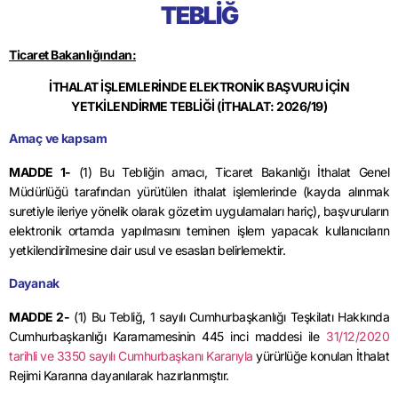
TEBLİĞ
Ticaret Bakanlığından:
İTHALAT İŞLEMLERİNDE ELEKTRONİK BAŞVURU İÇİN
YETKİLENDİRME TEBLİĞİ (İTHALAT: 2026/19)
Amaç ve kapsam
MADDE 1-
(1) Bu Tebliğin amacı, Ticaret Bakanlığı İthalat Genel
Müdürlüğü tarafından yürütülen ithalat işlemlerinde (kayda alınmak
suretiyle ileriye yönelik olarak gözetim uygulamaları hariç), başvuruların
elektronik ortamda yapılmasını teminen işlem yapacak kullanıcıların
yetkilendirilmesine dair usul ve esasları belirlemektir.
Dayanak
MADDE 2-
(1) Bu Tebliğ, 1 sayılı Cumhurbaşkanlığı Teşkilatı Hakkında
Cumhurbaşkanlığı Kararnamesinin 445 inci maddesi ile
31/12/2020
tarihli ve 3350 sayılı Cumhurbaşkanı Kararıyla
yürürlüğe konulan İthalat
Rejimi Kararına dayanılarak hazırlanmıştır.