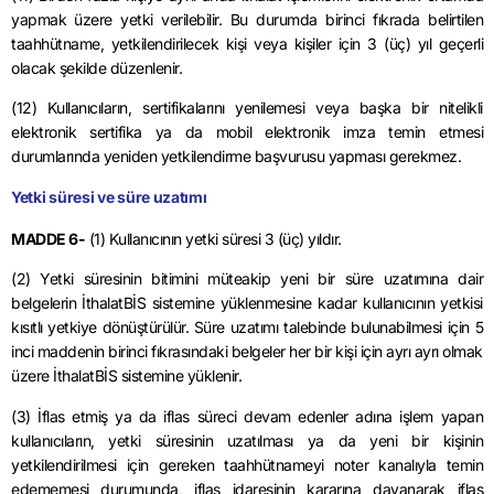
yapmak üzere yetki verilebilir. Bu durumda birinci fıkrada belirtilen
taahhütname, yetkilendirilecek kişi veya kişiler için 3 (üç) yıl geçerli
olacak şekilde düzenlenir.
(12) Kullanıcıların, sertifikalarını yenilemesi veya başka bir nitelikli
elektronik sertifika ya da mobil elektronik imza temin etmesi
durumlarında yeniden yetkilendirme başvurusu yapması gerekmez.
Yetki süresi ve süre uzatımı
MADDE 6-
(1) Kullanıcının yetki süresi 3 (üç) yıldır.
(2) Yetki süresinin bitimini müteakip yeni bir süre uzatımına dair
belgelerin İthalatBİS sistemine yüklenmesine kadar kullanıcının yetkisi
kısıtlı yetkiye dönüştürülür. Süre uzatımı talebinde bulunabilmesi için 5
inci maddenin birinci fıkrasındaki belgeler her bir kişi için ayrı ayrı olmak
üzere İthalatBİS sistemine yüklenir.
(3) İflas etmiş ya da iflas süreci devam edenler adına işlem yapan
kullanıcıların, yetki süresinin uzatılması ya da yeni bir kişinin
yetkilendirilmesi için gereken taahhütnameyi noter kanalıyla temin
edememesi durumunda, iflas idaresinin kararına dayanarak iflas