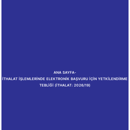
ANA SAYFA
-
İTHALAT İŞLEMLERINDE ELEKTRONIK BAŞVURU İÇIN YETKILENDIRME
TEBLIĞI (İTHALAT: 2026/19)