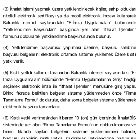
(3) İthalat işlemi yapmak üzere yetkilendirilecek kişiler, sahip oldukları
nitelikli elektronik sertifikayı ya da mobil elektronik imzayı kullanarak
Bakanlık internet sayfasındaki “E-İmza Uygulamaları” bölümünde
“Yetkilendirme Başvuruları” başlığında yer alan “İthalat İşlemleri”
formunu doldurarak yetkilendirme başvurusunda bulunur.
(4) Yetkilendirme başvurusu yapılması üzerine, başvuru sahibine
başvuru belgelerini elektronik ortamda sisteme yüklemek üzere kısıtlı
yetki verilir.
(5) Kısıtlı yetkili kullanıcı tarafından Bakanlık internet sayfasındaki “E-
İmza Uygulamaları” bölümünde “E-İmza Uygulamalarına Giriş” başlığı
seçilerek elektronik imza ile “İthalat İşlemleri” menüsüne giriş yapılır.
Birinci fıkrada belirtilen belgeler sisteme yüklenmeden önce “Firma
Tanımlama Formu” doldurulur, daha sonra belgeler sisteme yüklenerek
elektronik başvuru tamamlanır.
(6) Kısıtlı yetki verilmesinden itibaren 10 (on) gün içerisinde İthalatBİS
sisteminde yer alan “Firma Tanımlama Formu”nun doldurulmaması ve
birinci fıkrada sayılan belgelerin sisteme yüklenmemesi halinde,
başvuru sahibinin kısıtlı yetkisi kaldırılarak yetkilendirme başvurusu