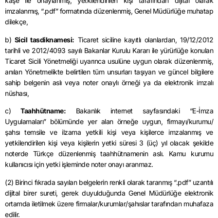
kaşe ile onaylanmış, yetkilendirilen kişi tarafından dijital olarak
imzalanmış, “.pdf” formatında düzenlenmiş, Genel Müdürlüğe muhatap
dilekçe,
b)
Sicil tasdiknamesi:
Ticaret siciline kayıtlı olanlardan, 19/12/2012
tarihli ve 2012/4093 sayılı Bakanlar Kurulu Kararı ile yürürlüğe konulan
Ticaret Sicili Yönetmeliği uyarınca usulüne uygun olarak düzenlenmiş,
anılan Yönetmelikte belirtilen tüm unsurları taşıyan ve güncel bilgilere
sahip belgenin aslı veya noter onaylı örneği ya da elektronik imzalı
nüshası,
c)
Taahhütname:
Bakanlık internet sayfasındaki “E-İmza
Uygulamaları” bölümünde yer alan örneğe uygun, firmayı/kurumu/
şahsı temsile ve ilzama yetkili kişi veya kişilerce imzalanmış ve
yetkilendirilen kişi veya kişilerin yetki süresi 3 (üç) yıl olacak şekilde
noterde Türkçe düzenlenmiş taahhütnamenin aslı. Kamu kurumu
kullanıcısı için yetki işleminde noter onayı aranmaz.
(2) Birinci fıkrada sayılan belgelerin renkli olarak taranmış “.pdf” uzantılı
dijital birer sureti, gerek duyulduğunda Genel Müdürlüğe elektronik
ortamda iletilmek üzere firmalar/kurumlar/şahıslar tarafından muhafaza
edilir.