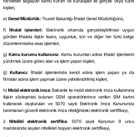
hizmetleri sağlayan kamu kurum ve kuruluşları ile gerçek veya tüzel
kişileri,
e)
Genel Müdürlük:
Ticaret Bakanlığı İthalat Genel Müdürlüğünü,
f)
İthalat işlemleri:
Elektronik ortamda gerçekleştirilmesi uygun
görülen ithalata ilişkin lisans, uygunluk, izin ve diğer her türlü belge
düzenlenmesine esas işlemleri,
g)
Kamu kurumu kullanıcısı:
Kamu kurumları adına ithalat işlemlerini
yürütmek üzere görev alan ve işlem yapan kişileri,
ğ)
Kullanıcı:
İthalat işlemlerinde kendi adına işlem yapan ya da
firmalar adına işlem yapmak üzere yetkilendirilmiş kişileri,
h)
Mobil elektronik imza:
Bakanlık ile mobil elektronik imza kullanımına
ilişkin sözleşmesi bulunan GSM operatörlerince verilen SIM kartını
kullanarak oluşturulan ve 5070 sayılı Elektronik İmza Kanununda
tanımlanan güvenli elektronik imza niteliğindeki elektronik sertifikayı,
ı)
Nitelikli elektronik sertifika:
5070 sayılı Kanunun 9 uncu
maddesinde sayılan nitelikleri taşıyan elektronik sertifikayı,