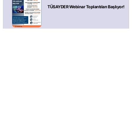
TÜSAYDER Webinar Toplantıları Başlıyor!
İthalatta İlave Gümrük Vergisi Uygulanmasına İlişkin
Kararda Değişiklik Yapılmasına Dair Kararda Değişiklik
Yapılması Hakkındaki Karar (Karar Sayısı: 11274)
Suriye’den Karpuz/ Karpuz Çekirdeği İthalatının
Yasaklanması Hk. – GGM
Sosyal Hizmetler Kanunu ve Bazı Kanunlarda Değişiklik
Yapılmasına Dair Kanun – 7578