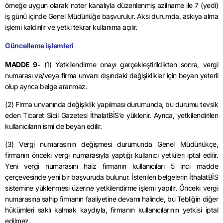
örneğe uygun olarak noter kanalıyla düzenlenmiş azilname ile 7 (yedi)
iş günü içinde Genel Müdürlüğe başvurulur. Aksi durumda, askıya alma
işlemi kaldırılır ve yetki tekrar kullanıma açılır.
Güncelleme işlemleri
MADDE 9-
(1) Yetkilendirme onayı gerçekleştirildikten sonra, vergi
numarası ve/veya firma unvanı dışındaki değişiklikler için beyan yeterli
olup ayrıca belge aranmaz.
(2) Firma unvanında değişiklik yapılması durumunda, bu durumu tevsik
eden Ticaret Sicil Gazetesi İthalatBİS’e yüklenir. Ayrıca, yetkilendirilen
kullanıcıların ismi de beyan edilir.
(3) Vergi numarasının değişmesi durumunda Genel Müdürlükçe,
firmanın önceki vergi numarasıyla yaptığı kullanıcı yetkileri iptal edilir.
Yeni vergi numarasını haiz firmanın kullanıcıları 5 inci madde
çerçevesinde yeni bir başvuruda bulunur. İstenilen belgelerin İthalatBİS
sistemine yüklenmesi üzerine yetkilendirme işlemi yapılır. Önceki vergi
numarasına sahip firmanın faaliyetine devamı halinde, bu Tebliğin diğer
hükümleri saklı kalmak kaydıyla, firmanın kullanıcılarının yetkisi iptal
edilmez.