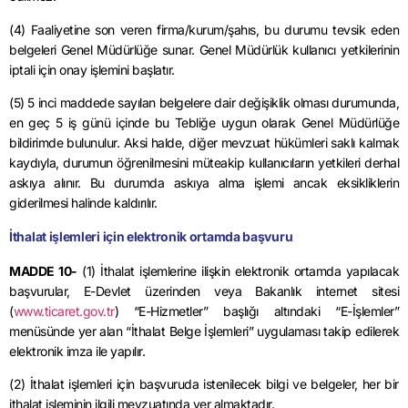
(4) Faaliyetine son veren firma/kurum/şahıs, bu durumu tevsik eden
belgeleri Genel Müdürlüğe sunar. Genel Müdürlük kullanıcı yetkilerinin
iptali için onay işlemini başlatır.
(5) 5 inci maddede sayılan belgelere dair değişiklik olması durumunda,
en geç 5 iş günü içinde bu Tebliğe uygun olarak Genel Müdürlüğe
bildirimde bulunulur. Aksi halde, diğer mevzuat hükümleri saklı kalmak
kaydıyla, durumun öğrenilmesini müteakip kullanıcıların yetkileri derhal
askıya alınır. Bu durumda askıya alma işlemi ancak eksikliklerin
giderilmesi halinde kaldırılır.
İthalat işlemleri için elektronik ortamda başvuru
MADDE 10-
(1) İthalat işlemlerine ilişkin elektronik ortamda yapılacak
başvurular, E-Devlet üzerinden veya Bakanlık internet sitesi
(
www.ticaret.gov.tr
) “E-Hizmetler” başlığı altındaki “E-İşlemler”
menüsünde yer alan “İthalat Belge İşlemleri” uygulaması takip edilerek
elektronik imza ile yapılır.
(2) İthalat işlemleri için başvuruda istenilecek bilgi ve belgeler, her bir
ithalat işleminin ilgili mevzuatında yer almaktadır.