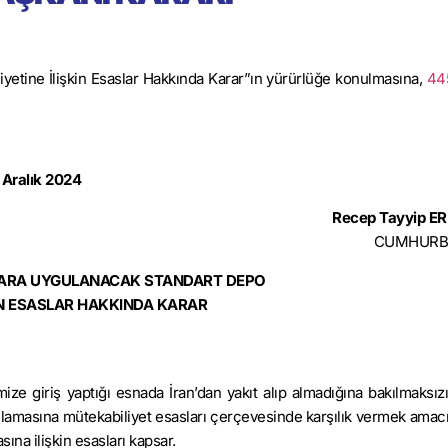
fiyetine İlişkin Esaslar Hakkında Karar”ın yürürlüğe konulmasına,
445
 Aralık 2024
Recep Tayyip 
CUMHURB
ITLARA UYGULANACAK STANDART DEPO
İN ESASLAR HAKKINDA KARAR
kemize giriş yaptığı esnada İran’dan yakıt alıp almadığına bakılmaksı
gulamasına mütekabiliyet esasları çerçevesinde karşılık vermek amacıy
sına ilişkin esasları kapsar.