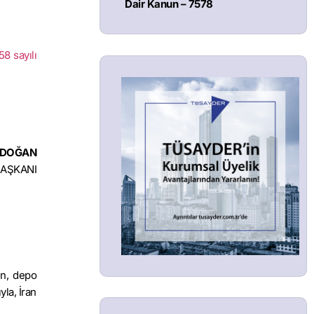
Dair Kanun – 7578
8 sayılı
ERDOĞAN
AŞKANI
zın, depo
la, İran