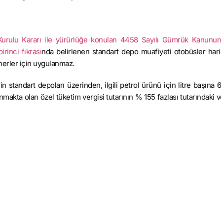
r Kurulu Kararı ile yürürlüğe konulan 4458 Sayılı Gümrük Kanunu
rinci fıkrası
nda belirlenen standart depo muafiyeti otobüsler har
ynerler için uygulanmaz.
rin standart depoları üzerinden, ilgili petrol ürünü için litre başına
makta olan özel tüketim vergisi tutarının % 155 fazlası tutarındaki v