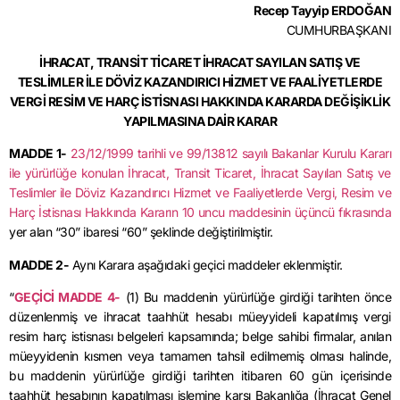
Recep Tayyip ERDOĞAN
CUMHURBAŞKANI
İHRACAT, TRANSİT TİCARET İHRACAT SAYILAN SATIŞ VE
TESLİMLER İLE DÖVİZ KAZANDIRICI HİZMET VE FAALİYETLERDE
VERGİ RESİM VE HARÇ İSTİSNASI HAKKINDA KARARDA DEĞİŞİKLİK
YAPILMASINA DAİR KARAR
MADDE 1-
23/12/1999 tarihli ve 99/13812 sayılı Bakanlar Kurulu Kararı
ile yürürlüğe konulan İhracat, Transit Ticaret, İhracat Sayılan Satış ve
Teslimler ile Döviz Kazandırıcı Hizmet ve Faaliyetlerde Vergi, Resim ve
Harç İstisnası Hakkında Kararın 10 uncu maddesinin üçüncü fıkrasında
yer alan “30” ibaresi “60” şeklinde değiştirilmiştir.
MADDE 2-
Aynı Karara aşağıdaki geçici maddeler eklenmiştir.
“
GEÇİCİ MADDE 4-
(1) Bu maddenin yürürlüğe girdiği tarihten önce
düzenlenmiş ve ihracat taahhüt hesabı müeyyideli kapatılmış vergi
resim harç istisnası belgeleri kapsamında; belge sahibi firmalar, anılan
müeyyidenin kısmen veya tamamen tahsil edilmemiş olması halinde,
bu maddenin yürürlüğe girdiği tarihten itibaren 60 gün içerisinde
taahhüt hesabının kapatılması işlemine karşı Bakanlığa (İhracat Genel