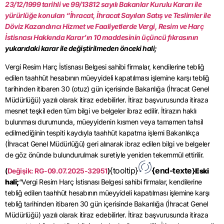
23/12/1999 tarihli ve 99/13812 sayılı Bakanlar Kurulu Kararı ile
yürürlüğe konulan “İhracat, İhracat Sayılan Satış ve Teslimler ile
Döviz Kazandırıcı Hizmet ve Faaliyetlerde Vergi, Resim ve Harç
İstisnası Hakkında Karar’ın 10 maddesinin üçüncü fıkrasının
yukarıdaki karar ile değiştirilmeden önceki hali;
Vergi Resim Harç İstisnası Belgesi sahibi firmalar, kendilerine tebliğ
edilen taahhüt hesabının müeyyideli kapatılması işlemine karşı tebliğ
tarihinden itibaren 30 (otuz) gün içerisinde Bakanlığa (İhracat Genel
Müdürlüğü) yazılı olarak itiraz edebilirler. İtiraz başvurusunda itiraza
mesnet teşkil eden tüm bilgi ve belgeler ibraz edilir. İtirazın haklı
bulunması durumunda, müeyyidenin kısmen veya tamamen tahsil
edilmediğinin tespiti kaydıyla taahhüt kapatma işlemi Bakanlıkça
(İhracat Genel Müdürlüğü) geri alınarak ibraz edilen bilgi ve belgeler
de göz önünde bulundurulmak suretiyle yeniden tekemmül ettirilir.
{tooltip}
{end-texte
(
Değişik: RG-09.07.2025-32951
)
}
Eski
hali;
“Vergi Resim Harç İstisnası Belgesi sahibi firmalar, kendilerine
tebliğ edilen taahhüt hesabının müeyyideli kapatılması işlemine karşı
tebliğ tarihinden itibaren 30 gün içerisinde Bakanlığa (İhracat Genel
Müdürlüğü) yazılı olarak itiraz edebilirler. İtiraz başvurusunda itiraza