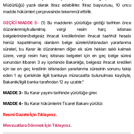
Müdürlüğü) yazılı olarak itiraz edebilirler. İtiraz başvurusu, 10 uncu
madde hükümleri çerçevesinde tekemmül ettirilir.
GEÇİCİ MADDE 5-
(1) Bu maddenin yürürlüğe girdiği tarihten önce
düzenlenmiş/kullanılmış vergi resim harç istisnası
belgelerinden/belgesiz ihracat kredilerinden ihracat taahhüt hesabı
henüz kapatılmamış olanların belge süreleri/istisnadan yararlanma
süreleri, bu Karar ile düzenlenen diğer ek süre hakları saklı kalmak
üzere, vergi resim harç istisnası belgeleri için en geç belge süresi
sonundan itibaren 3 ay içerisinde Bakanlığa, belgesiz ihracat kredileri
için ise en geç kredinin istisnadan yararlanma süresinin sonunu takip
eden 1 ay içerisinde ilgili bankaya müracaatta bulunulması kaydıyla,
Bakanlık/ilgili banka tarafından 12 ay uzatılır.”
MADDE 3-
Bu Karar yayımı tarihinde yürürlüğe girer.
MADDE 4-
Bu Karar hükümlerini Ticaret Bakanı yürütür.
Resmi Gazete İçin
Tıklayınız.
Mevzuatlara Dönmek İçin Tıklayınız.