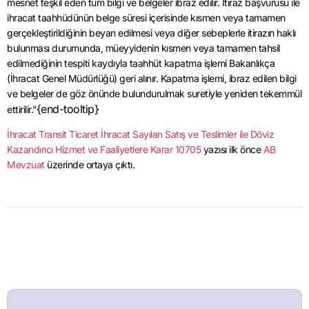
mesnet teşkil eden tüm bilgi ve belgeler ibraz edilir. İtiraz başvurusu ile
ihracat taahhüdünün belge süresi içerisinde kısmen veya tamamen
gerçekleştirildiğinin beyan edilmesi veya diğer sebeplerle itirazın haklı
bulunması durumunda, müeyyidenin kısmen veya tamamen tahsil
edilmediğinin tespiti kaydıyla taahhüt kapatma işlemi Bakanlıkça
(İhracat Genel Müdürlüğü) geri alınır. Kapatma işlemi, ibraz edilen bilgi
ve belgeler de göz önünde bulundurulmak suretiyle yeniden tekemmül
{end-tooltip}
ettirilir.”
İhracat Transit Ticaret İhracat Sayılan Satış ve Teslimler ile Döviz
Kazandırıcı Hizmet ve Faaliyetlere Karar 10705
yazısı ilk önce
AB
Mevzuat
üzerinde ortaya çıktı.