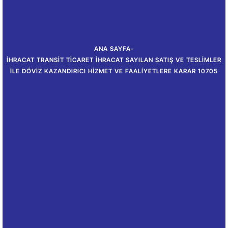
ANA SAYFA
-
İHRACAT TRANSIT TICARET İHRACAT SAYILAN SATIŞ VE TESLIMLER
ILE DÖVIZ KAZANDIRICI HIZMET VE FAALIYETLERE KARAR 10705