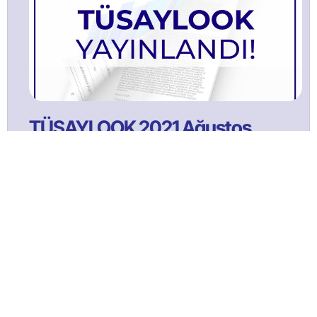
TÜSAYLOOK 2021 Ağustos
Bülltenimize Abone Olun!
Satınalma ve tedarik yönetimi faaliyetlerine ilişkin güncel