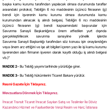
başka kamu kurumu tarafından yapılacak olması durumunda taraflar
arasındaki protokol, Tebliğin 6 ncı maddesinin üçüncü fıkrasının (g)
bendi için işverenin kamu kurumu olması durumunda kamu
kurumundan alınacak iş alındı belgesi, Tebliğin 6 ncı maddesinin
üçüncü fıkrasının (g) bendi kapsamındaki başvurular için
Savunma Sanayii Başkanlığınca önem atfedilen yurt dışında
gerçekleştirilecek savunma sanayiine yönelik işlerde
Savunma Sanayii Başkanlığı tarafından söz konusu işin onaylandığını
veya önem arz ettiğini ve işe ait bilgileri içeren yazı ile işi kamu kurumu
işverenden alan firmanın işveren olarak kayıtlı olduğu iş alındı belgesi
vb.)”
MADDE 2-
Bu Tebliğ yayımı tarihinde yürürlüğe girer.
MADDE 3-
Bu Tebliğ hükümlerini Ticaret Bakanı yürütür.
Resmi Gazete İçin Tıklayınız.
Mevzuatlara Dönmek İçin Tıklayınız.
İhracat Transit Ticaret İhracat Sayılan Satış ve Teslimler İle Döviz
Kazandırıcı Hizmet ve Faaliyetlerde Vergi Resim ve Harç İstisnası