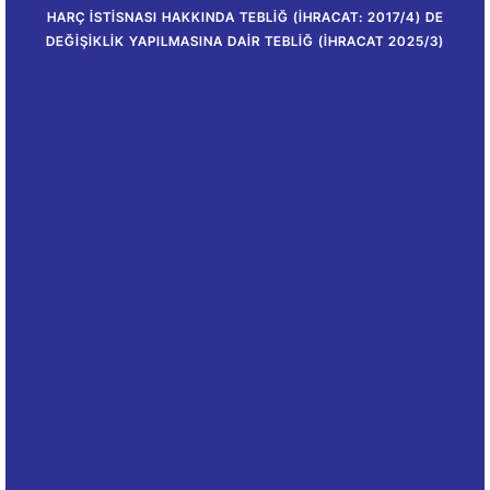
HARÇ İSTISNASI HAKKINDA TEBLIĞ (İHRACAT: 2017/4) DE
DEĞIŞIKLIK YAPILMASINA DAIR TEBLIĞ (İHRACAT 2025/3)