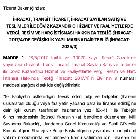
Ticaret Bakanlığından:
İHRACAT, TRANSİT TİCARET, İHRACAT SAYILAN SATIŞ VE
TESLİMLER İLE DÖVİZ KAZANDIRICI HİZMET VE FAALİYETLERDE
VERGİ, RESİM VE HARÇ İSTİSNASI HAKKINDA TEBLİĞ (İHRACAT:
2017/4)’DE DEĞİŞİKLİK YAPILMASINA DAİR TEBLİĞ (İHRACAT:
2025/3)
MADDE 1-
18/5/2017 tarihli ve 30070 sayılı Resmî Gazete’de
yayımlanan İhracat, Transit Ticaret, İhracat Sayılan Satış ve Teslimler
ile Döviz Kazandırıcı Hizmet ve Faaliyetlerde Vergi, Resim ve Harç
İstisnası Hakkında Tebliğ (İhracat: 2017/4)’in EK-1’inin 9
numaralı
maddesi aşağıdaki şekilde değiştirilmiştir.
“9- Faaliyetin üstlenildiğini tevsik eden bilgi ve belgeler (İhalenin
uluslararası olduğu veya faaliyetin yabancı para ile finanse edildiğine
dair ilgili kurum tarafından hazırlanan yazı (Ek-4) ile Tebliğin
6 ncı maddesinin üçüncü fıkrasının (a) bendinde düzenlenen Milli
Savunma Bakanlığı, Jandarma Genel Komutanlığı ve Sahil Güvenlik
Komutanlığının Strateji ve Bütçe Başkanlığınca yayımlanan cari yıla ait
yatırım programında yer almayan kamu yatırımları için ihalenin bir