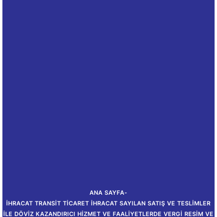
ANA SAYFA
-
İHRACAT TRANSIT TICARET İHRACAT SAYILAN SATIŞ VE TESLIMLER
İLE DÖVIZ KAZANDIRICI HIZMET VE FAALIYETLERDE VERGI RESIM VE