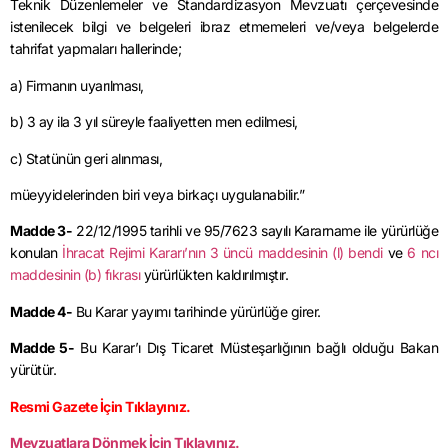
Teknik Düzenlemeler ve Standardizasyon Mevzuatı çerçevesinde
istenilecek bilgi ve belgeleri ibraz etmemeleri ve/veya belgelerde
tahrifat yapmaları hallerinde;
a) Firmanın uyarılması,
b) 3 ay ila 3 yıl süreyle faaliyetten men edilmesi,
c) Statünün geri alınması,
müeyyidelerinden biri veya birkaçı uygulanabilir.”
Madde 3-
22/12/1995 tarihli ve 95/7623 sayılı Kararname ile yürürlüğe
konulan
İhracat Rejimi Kararı’nın 3 üncü maddesinin (l) bendi
ve
6 ncı
maddesinin (b) fıkrası
yürürlükten kaldırılmıştır.
Madde 4-
Bu Karar yayımı tarihinde yürürlüğe girer.
Madde 5-
Bu Karar’ı Dış Ticaret Müsteşarlığının bağlı olduğu Bakan
yürütür.
Resmi Gazete İçin Tıklayınız.
Mevzuatlara Dönmek İçin Tıklayınız.