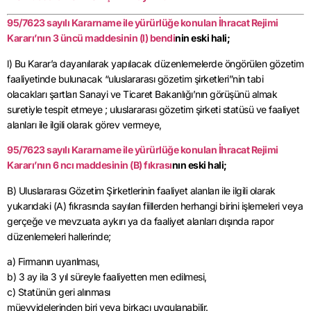
95/7623 sayılı Kararname ile yürürlüğe konulan İhracat Rejimi
Kararı’nın 3 üncü maddesinin (l) bendi
nin eski hali;
l) Bu Karar’a dayanılarak yapılacak düzenlemelerde öngörülen gözetim
faaliyetinde bulunacak “uluslararası gözetim şirketleri”nin tabi
olacakları şartları Sanayi ve Ticaret Bakanlığı’nın görüşünü almak
suretiyle tespit etmeye ; uluslararası gözetim şirketi statüsü ve faaliyet
alanları ile ilgili olarak görev vermeye,
95/7623 sayılı Kararname ile yürürlüğe konulan İhracat Rejimi
Kararı’nın 6 ncı maddesinin (B) fıkrası
nın eski hali;
B) Uluslararası Gözetim Şirketlerinin faaliyet alanları ile ilgili olarak
yukarıdaki (A) fıkrasında sayılan fiillerden herhangi birini işlemeleri veya
gerçeğe ve mevzuata aykırı ya da faaliyet alanları dışında rapor
düzenlemeleri hallerinde;
a) Firmanın uyarılması,
b) 3 ay ila 3 yıl süreyle faaliyetten men edilmesi,
c) Statünün geri alınması
müeyyidelerinden biri veya birkaçı uygulanabilir.