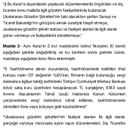
“j) Bu Karar’a dayanılarak yapılacak düzenlemelerde öngörülen ve dış
ticarete konu mallarla ilgili gözetim faaliyetlerinde bulunacak
Uluslararası Gözetim Şirketleri’nin tabi olacaktan şartlan Sanayi ve
Ticaret Bakanlığı’mn görüşünü almak suretiyle tespit etmeye,
uluslararası gözetim şirketi statüsü ve faaliyet alanları ile ilgili olarak
görev vermeye ve faaliyetlerini denetlemeye,”
Madde 2-
Aynı Karar’ın 5 inci maddesinin birinci fıkrasının (f) bendi
aşağıdaki şekilde değiştirilmiş ve bu bentten sonra gelmek üzere,
maddeye aşağıdaki ikinci fıkra eklenmiştir.
“f) Taahhütname alınan durumlarda, taahhütnamede belirtilen ithal
konusu malın CİF değerinin %60’ının, firmanın bağlı bulunduğu vergi
dairesince ilgiliye tebliğ tarihindeki Türkiye Cumhuriyet Merkez Bankası
döviz satış kuru üzerinden hesaplanacak TL karşılığının, 6183 sayılı
Amme Alacaklarının Tahsil Usulü Hakkında Kanun hükümleri
çerçevesinde vergi dairesince tahsil edilerek, taahhütnamede
zikredilen fona veya bütçeye gelir kaydedilmesi”
“Uluslararası gözetim şirketleri’nin faaliyet alanları ile ilgili olarak
gerçeğe ve/veya mevzuata aykırı rapor düzenlemeleri, Dış Ticarette