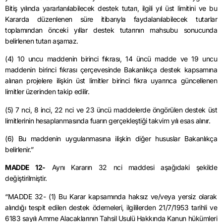
Bitiş yılında yararlanılabilecek destek tutarı, ilgili yıl üst limitini ve bu
Kararda düzenlenen süre itibarıyla faydalanılabilecek tutarlar
toplamından önceki yıllar destek tutarının mahsubu sonucunda
belirlenen tutarı aşamaz.
(4) 10 uncu maddenin birinci fıkrası, 14 üncü madde ve 19 uncu
maddenin birinci fıkrası çerçevesinde Bakanlıkça destek kapsamına
alınan projelere ilişkin üst limitler birinci fıkra uyarınca güncellenen
limitler üzerinden takip edilir.
(5) 7 nci, 8 inci, 22 nci ve 23 üncü maddelerde öngörülen destek üst
limitlerinin hesaplanmasında fuarın gerçekleştiği takvim yılı esas alınır.
(6) Bu maddenin uygulanmasına ilişkin diğer hususlar Bakanlıkça
belirlenir.”
MADDE 12-
Aynı Kararın 32 nci maddesi aşağıdaki şekilde
değiştirilmiştir.
“MADDE 32- (1) Bu Karar kapsamında haksız ve/veya yersiz olarak
alındığı tespit edilen destek ödemeleri, ilgililerden 21/7/1953 tarihli ve
6183 sayılı Amme Alacaklarının Tahsil Usulü Hakkında Kanun hükümleri