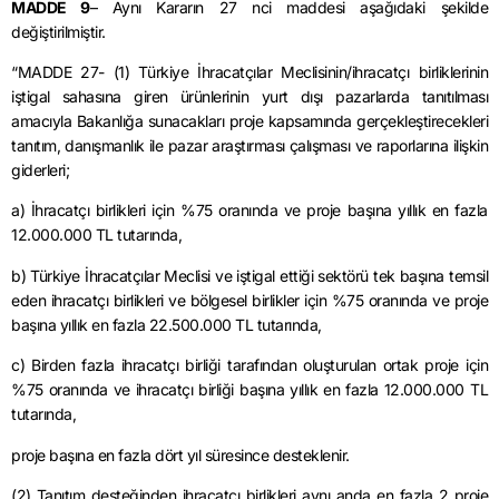
MADDE 9
– Aynı Kararın 27 nci maddesi aşağıdaki şekilde
değiştirilmiştir.
“MADDE 27- (1) Türkiye İhracatçılar Meclisinin/ihracatçı birliklerinin
iştigal sahasına giren ürünlerinin yurt dışı pazarlarda tanıtılması
amacıyla Bakanlığa sunacakları proje kapsamında gerçekleştirecekleri
tanıtım, danışmanlık ile pazar araştırması çalışması ve raporlarına ilişkin
giderleri;
a) İhracatçı birlikleri için %75 oranında ve proje başına yıllık en fazla
12.000.000 TL tutarında,
b) Türkiye İhracatçılar Meclisi ve iştigal ettiği sektörü tek başına temsil
eden ihracatçı birlikleri ve bölgesel birlikler için %75 oranında ve proje
başına yıllık en fazla 22.500.000 TL tutarında,
c) Birden fazla ihracatçı birliği tarafından oluşturulan ortak proje için
%75 oranında ve ihracatçı birliği başına yıllık en fazla 12.000.000 TL
tutarında,
proje başına en fazla dört yıl süresince desteklenir.
(2) Tanıtım desteğinden ihracatçı birlikleri aynı anda en fazla 2 proje