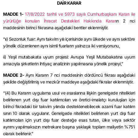
DAİR KARAR
MADDE 1-
17/8/2022 tarihli ve 5973 sayılı Cumhurbaşkanı Kararı ile
yürürlüğe konulan İhracat Destekleri Hakkında Karar
ın 2 nci
maddesinin birinci fıkrasına aşağıdaki bentler eklenmiştir.
“ıı) Sezonluk fuar: Aynı takvim yılı içerisinde aynı ülkede ve aynı sektöre
yönelik düzenlenen aynı isimli fuarların yalnızca iki versiyonunu,
ii) Yeşil mutabakata uyum projesi: Avrupa Yeşil Mutabakatına uyum
amacıyla şirketlerin ihtiyaç analizinin yapılmasına yönelik projeyi,”
MADDE 2-
Aynı Kararın 7 nci maddesinin dördüncü fıkrası aşağıdaki
şekilde değiştirilmiş ve mezkûr maddeye aşağıdaki fıkralar eklenmiştir.
“(4) Bu Kararın uygulama usul ve esaslarına ilişkin genelgede nitelikleri
belirlenen yurt dışı fuar katılımcıları ve öretici-imalatçı kuruluşları için
birinci fıkradaki bir takvim yılında desteklenebilecek azami fuar katılım
sınırı 10 olarak uygulanır. Genelgede nitelikleri belirlenen yurt dışı fuar
katılımcıları için yurt dışı fuar desteğe esas tutarı, ülke veya sektör
ayrımı yapılmaksızın metrekare başına yaklaşık toplam maliyetin %75’i
olarak belirlenir.”