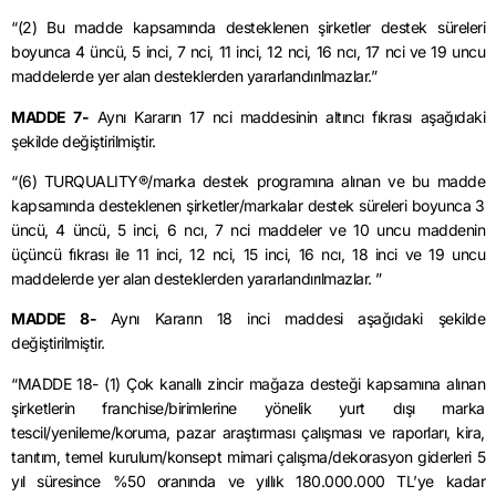
“(2) Bu madde kapsamında desteklenen şirketler destek süreleri
boyunca 4 üncü, 5 inci, 7 nci, 11 inci, 12 nci, 16 ncı, 17 nci ve 19 uncu
maddelerde yer alan desteklerden yararlandırılmazlar.”
MADDE 7-
Aynı Kararın 17 nci maddesinin altıncı fıkrası aşağıdaki
şekilde değiştirilmiştir.
“(6) TURQUALITY®/marka destek programına alınan ve bu madde
kapsamında desteklenen şirketler/markalar destek süreleri boyunca 3
üncü, 4 üncü, 5 inci, 6 ncı, 7 nci maddeler ve 10 uncu maddenin
üçüncü fıkrası ile 11 inci, 12 nci, 15 inci, 16 ncı, 18 inci ve 19 uncu
maddelerde yer alan desteklerden yararlandırılmazlar. ”
MADDE 8-
Aynı Kararın 18 inci maddesi aşağıdaki şekilde
değiştirilmiştir.
“MADDE 18- (1) Çok kanallı zincir mağaza desteği kapsamına alınan
şirketlerin franchise/birimlerine yönelik yurt dışı marka
tescil/yenileme/koruma, pazar araştırması çalışması ve raporları, kira,
tanıtım, temel kurulum/konsept mimari çalışma/dekorasyon giderleri 5
yıl süresince %50 oranında ve yıllık 180.000.000 TL’ye kadar