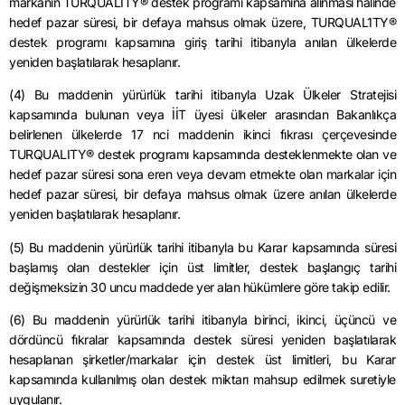
markanın TURQUALITY® destek programı kapsamına alınması halinde
hedef pazar süresi, bir defaya mahsus olmak üzere, TURQUAL1TY®
destek programı kapsamına giriş tarihi itibarıyla anılan ülkelerde
yeniden başlatılarak hesaplanır.
(4) Bu maddenin yürürlük tarihi itibarıyla Uzak Ülkeler Stratejisi
kapsamında bulunan veya İİT üyesi ülkeler arasından Bakanlıkça
belirlenen ülkelerde 17 nci maddenin ikinci fıkrası çerçevesinde
TURQUALITY® destek programı kapsamında desteklenmekte olan ve
hedef pazar süresi sona eren veya devam etmekte olan markalar için
hedef pazar süresi, bir defaya mahsus olmak üzere anılan ülkelerde
yeniden başlatılarak hesaplanır.
(5) Bu maddenin yürürlük tarihi itibarıyla bu Karar kapsamında süresi
başlamış olan destekler için üst limitler, destek başlangıç tarihi
değişmeksizin 30 uncu maddede yer alan hükümlere göre takip edilir.
(6) Bu maddenin yürürlük tarihi itibarıyla birinci, ikinci, üçüncü ve
dördüncü fıkralar kapsamında destek süresi yeniden başlatılarak
hesaplanan şirketler/markalar için destek üst limitleri, bu Karar
kapsamında kullanılmış olan destek miktarı mahsup edilmek suretiyle
uygulanır.