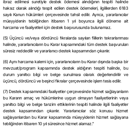
ibraz edilmesi suretiyle destek ödemesi alındığının tespiti halinde
haksız olarak alındığı tespit edilen destek ödemeleri, ilgililerden 6183
sayılı Kanun hükümleri çerçevesinde tahsil edilir. Ayrıca, yararlanıcılar
müeyyidenin tebliğinden itibaren 1 yıl boyunca ilgili döneme ait
harcama ve faaliyetleri için destek başvurusunda bulunamaz.
(5) Üçüncü ve/veya dördüncü fıkralarda sayılan fiillerin tekrarlanması
halinde, yararlanıcıların bu Karar kapsamındaki tüm destek başvuruları
süresiz reddedilir ve yararlanıcı destek kapsamından çıkarılır.
(6) Aynı harcama kalemi için, yararlanıcıların bu Karar dışında başka bir
mevzuat/program kapsamında destek aldığının tespiti halinde, bu
durum yanıltıcı bilgi ve belge sunulması olarak değerlendirilir ve
üçüncü, dördüncü ve beşinci fıkralar çerçevesinde işlem tesis edilir.
(7) Destek kapsamındaki faaliyetler çerçevesinde hizmet sağlayanların
bu Kararın amaç ve hükümlerine uygun olmayan faaliyetlerinin veya
yanıltıcı bilgi ve belge tanzim ettiklerinin tespiti halinde ilgili faaliyetler
destek kapsamından çıkarılır. Yararlanıcılar söz konusu hizmet
sağlayanlardan bu Karar kapsamında müeyyidenin hizmet sağlayana
tebliğinden itibaren 10 yıl süresince hizmet alamaz.”