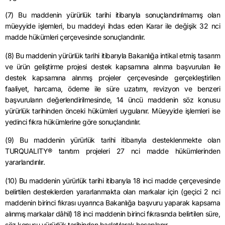
(7) Bu maddenin yürürlük tarihi itibarıyla sonuçlandırılmamış olan
müeyyide işlemleri, bu maddeyi ihdas eden Karar ile değişik 32 nci
madde hükümleri çerçevesinde sonuçlandırılır.
(8) Bu maddenin yürürlük tarihi itibarıyla Bakanlığa intikal etmiş tasarım
ve ürün geliştirme projesi destek kapsamına alınma başvuruları ile
destek kapsamına alınmış projeler çerçevesinde gerçekleştirilen
faaliyet, harcama, ödeme ile süre uzatımı, revizyon ve benzeri
başvuruların değerlendirilmesinde, 14 üncü maddenin söz konusu
yürürlük tarihinden önceki hükümleri uygulanır. Müeyyide işlemleri ise
yedinci fıkra hükümlerine göre sonuçlandırılır.
(9) Bu maddenin yürürlük tarihi itibarıyla desteklenmekte olan
TURQUALITY® tanıtım projeleri 27 nci madde hükümlerinden
yararlandırılır.
(10) Bu maddenin yürürlük tarihi itibarıyla 18 inci madde çerçevesinde
belirtilen desteklerden yararlanmakta olan markalar için (geçici 2 nci
maddenin birinci fıkrası uyarınca Bakanlığa başvuru yaparak kapsama
alınmış markalar dâhil) 18 inci maddenin birinci fıkrasında belirtilen süre,
söz konusu yürürlük tarihinden başlatılarak hesaplanır.