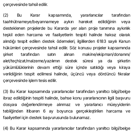
çerçevesinde tahsil edilir.
(2) Bu Karar kapsamında, yararlanıcılar tarafından
taahhütnameye/beyannameye aykırı hareket edildiğinin veya
desteklenen projelerde bu Kararda yer alan proje tanımına aykırılık
teşkil eden harcama ve faaliyetlerin tespiti halinde haksız olarak
alındığı tespit edilen destek ödemeleri, ilgililerden 6183 sayılı Kanun
hükümleri çerçevesinde tahsil edilir. Söz konusu projeler kapsamında
şirket tarafından satın alınan makine/ekipman/donanını/
alet/teçhizat/malzeme/yazılımın destek süresi ya da şirketin
yükümlülüklerinin devam ettiği süre içinde satıldığı veya kiraya
verildiğinin tespit edilmesi halinde, üçüncü veya dördüncü fıkralar
çerçevesinde işlem tesis edilir.
(3) Bu Karar kapsamında yararlanıcılar tarafından yanıltıcı bilgi/belge
ibraz edildiğinin tespiti halinde, bahse konu yararlanıcının ilgili başvuru
dosyası değerlendirmeye alınmaz ve yararlanıcı müeyyidenin
tebliğinden itibaren 6 ay boyunca gerçekleştirilen harcama ve
faaliyetleri için destek başvurusunda bulunamaz.
(4) Bu Karar kapsamında yararlanıcılar tarafından yanıltıcı bilgi/belge