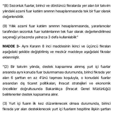
“(8) Sezonluk fuarlar, birinci ve dördüncü fıkralarda yer alan bir takvim
yılındaki azami fuar katılım sınırının hesaplanmasında tek bir fuar olarak
değerlendirilir.
(9) Yıllık azami fuar katılım sınırının hesaplanmasında, yararlanıcılar
tarafından sezonluk fuar katılımlarının tek fuar olarak değerlendirilmesi
seçeneği yıl bazında yalnızca 3 defa kullanılabilir.”
MADDE 3-
Aynı Kararın 8 inci maddesinin ikinci ve üçüncü fıkraları
aşağıdaki şekilde değiştirilmiş ve mezkûr maddeye aşağıdaki fıkralar
eklenmiştir.
“(2) Bir takvim yılında, destek kapsamına alınmış yurt içi fuarlar
arasında aynı konuda fuar bulunmaması durumunda, birinci fıkrada yer
alan 6 şarttan en az 4’ünü taşıması koşuluyla, o konudaki fuarlar
arasından dış ticaret politikaları, ihracat stratejileri ve ekonomik
öncelikler doğrultusunda Bakanlıkça (İhracat Genel Müdürlüğü)
belirlenenler destek kapsamına alınır.
(3) Yurt içi fuarın ilk kez düzenlenecek olması durumunda, birinci
fıkrada yer alan desteklenecek yurt içi fuarların tespitine ilişkin şartları