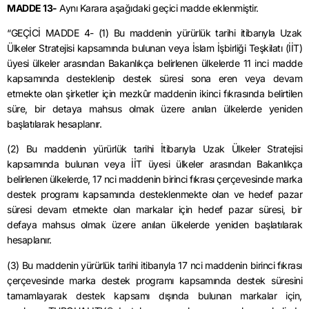
MADDE 13-
Aynı Karara aşağıdaki geçici madde eklenmiştir.
“GEÇİCİ MADDE 4- (1) Bu maddenin yürürlük tarihi itibarıyla Uzak
Ülkeler Stratejisi kapsamında bulunan veya İslam İşbirliği Teşkilatı (İİT)
üyesi ülkeler arasından Bakanlıkça belirlenen ülkelerde 11 inci madde
kapsamında desteklenip destek süresi sona eren veya devam
etmekte olan şirketler için mezkûr maddenin ikinci fıkrasında belirtilen
süre, bir detaya mahsus olmak üzere anılan ülkelerde yeniden
başlatılarak hesaplanır.
(2) Bu maddenin yürürlük tarihi İtibarıyla Uzak Ülkeler Stratejisi
kapsamında bulunan veya İİT üyesi ülkeler arasından Bakanlıkça
belirlenen ülkelerde, 17 nci maddenin birinci fıkrası çerçevesinde marka
destek programı kapsamında desteklenmekte olan ve hedef pazar
süresi devam etmekte olan markalar için hedef pazar süresi, bir
defaya mahsus olmak üzere anılan ülkelerde yeniden başlatılarak
hesaplanır.
(3) Bu maddenin yürürlük tarihi itibarıyla 17 nci maddenin birinci fıkrası
çerçevesinde marka destek programı kapsamında destek süresini
tamamlayarak destek kapsamı dışında bulunan markalar için,