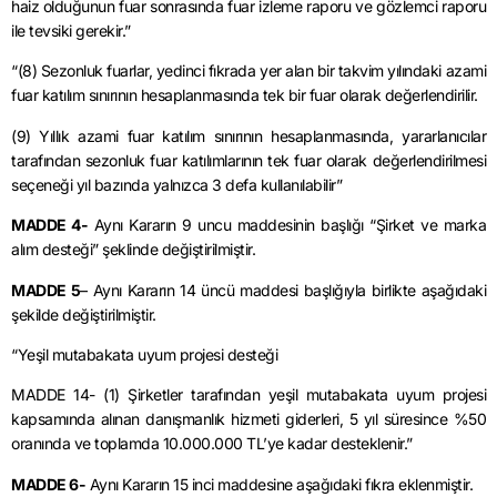
haiz olduğunun fuar sonrasında fuar izleme raporu ve gözlemci raporu
ile tevsiki gerekir.”
“(8) Sezonluk fuarlar, yedinci fıkrada yer alan bir takvim yılındaki azami
fuar katılım sınırının hesaplanmasında tek bir fuar olarak değerlendirilir.
(9) Yıllık azami fuar katılım sınırının hesaplanmasında, yararlanıcılar
tarafından sezonluk fuar katılımlarının tek fuar olarak değerlendirilmesi
seçeneği yıl bazında yalnızca 3 defa kullanılabilir”
MADDE 4-
Aynı Kararın 9 uncu maddesinin başlığı “Şirket ve marka
alım desteği” şeklinde değiştirilmiştir.
MADDE 5
– Aynı Kararın 14 üncü maddesi başlığıyla birlikte aşağıdaki
şekilde değiştirilmiştir.
“Yeşil mutabakata uyum projesi desteği
MADDE 14- (1) Şirketler tarafından yeşil mutabakata uyum projesi
kapsamında alınan danışmanlık hizmeti giderleri, 5 yıl süresince %50
oranında ve toplamda 10.000.000 TL’ye kadar desteklenir.”
MADDE 6-
Aynı Kararın 15 inci maddesine aşağıdaki fıkra eklenmiştir.