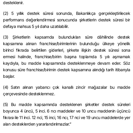
desteklenir.
(2) 5 yıllık destek süresi sonunda, Bakanlıkça gerçekleştirilecek
performans değerlendirmesi sonucunda şirketlerin destek süresi bir
defaya mahsus 5 yıl daha uzatılabilir.
(3) Şirketlerin kapsamda bulundukları süre dâhilinde destek
kapsamına alınan franchise/birimlerinin bulunduğu ülkeye yönelik
birinci fıkrada belirtilen giderleri, şirkete ilişkin destek süresi sona
ermesi halinde, franchise/birim başına toplamda 5 yılı aşmamak
kaydıyla, bu madde kapsamında desteklenmeye devam eder. Söz
konusu süre franchise/birimin destek kapsamına alındığı tarih itibarıyla
başlar.
(4) Satın alınan yabancı çok kanallı zincir mağazalar bu madde
çerçevesinde desteklenmez.
(5) Bu madde kapsamında desteklenen şirketler destek süreleri
boyunca 4 üncü, 5 inci. 6 ncı maddeler ve 10 uncu maddenin üçüncü
fıkrası ile 11 inci. 12 nci, 15 inci, 16 ncı, 17 nci ve 19 uncu maddelerde yer
alan desteklerden yararlandırılmazlar.”