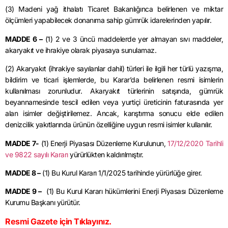
(3) Madeni yağ ithalatı Ticaret Bakanlığınca belirlenen ve miktar
ölçümleri yapabilecek donanıma sahip gümrük idarelerinden yapılır.
MADDE 6 –
(1) 2 ve 3 üncü maddelerde yer almayan sıvı maddeler,
akaryakıt ve ihrakiye olarak piyasaya sunulamaz.
(2) Akaryakıt (ihrakiye sayılanlar dahil) türleri ile ilgili her türlü yazışma,
bildirim ve ticari işlemlerde, bu Karar’da belirlenen resmi isimlerin
kullanılması zorunludur. Akaryakıt türlerinin satışında, gümrük
beyannamesinde tescil edilen veya yurtiçi üreticinin faturasında yer
alan isimler değiştirilemez. Ancak, karıştırma sonucu elde edilen
denizcilik yakıtlarında ürünün özelliğine uygun resmi isimler kullanılır.
MADDE 7-
(1) Enerji Piyasası Düzenleme Kurulunun,
17/12/2020 Tarihli
ve 9822 sayılı Kararı
yürürlükten kaldırılmıştır.
MADDE 8 –
(1) Bu Kurul Kararı 1/1/2025 tarihinde yürürlüğe girer.
MADDE 9 –
(1) Bu Kurul Kararı hükümlerini Enerji Piyasası Düzenleme
Kurumu Başkanı yürütür.
Resmi Gazete için Tıklayınız.