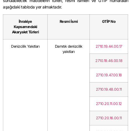
sunulabilecek maddelerin türleri, resmi isimleri ve GTİP numaraları
aşağıdaki tabloda yer almaktadır.
İhrakiye
Resmi İsmi
GTİP No
Kapsamındaki
Akaryakıt Türleri
Denizcilik Yakıtları
Damıtık denizcilik
2710.19.44.00.17
yakıtları
2710.19.46.00.18
2710.19.47.00.18
2710.19.48.00.11
2710.20.11.00.12
2710.20.16.00.11