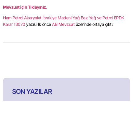
Mevzuat için Tıklayınız.
Ham Petrol Akaryakıt İhrakiye Madeni Yağ Baz Yağ ve Petrol EPDK
Karar 13070
yazısı ilk önce
AB Mevzuat
üzerinde ortaya çıktı.
SON YAZILAR
2026 - Özel Sektör Satınalma Meslek
Ücret Anketi 1. Dönem Sonuçları