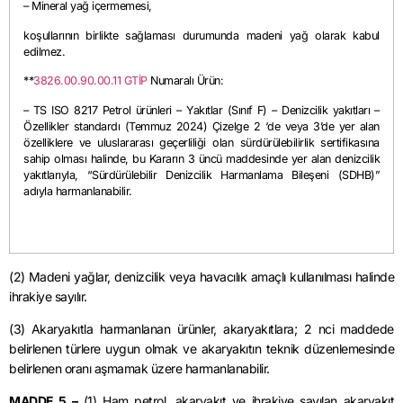
– Mineral yağ içermemesi,
koşullarının birlikte sağlaması durumunda madeni yağ olarak kabul
edilmez.
**
3826.00.90.00.11 GTİP
Numaralı Ürün:
– TS ISO 8217 Petrol ürünleri – Yakıtlar (Sınıf F) – Denizcilik yakıtları –
Özellikler standardı (Temmuz 2024) Çizelge 2 ‘de veya 3’de yer alan
özelliklere ve uluslararası geçerliliği olan sürdürülebilirlik sertifikasına
sahip olması halinde, bu Kararın 3 üncü maddesinde yer alan denizcilik
yakıtlarıyla, “Sürdürülebilir Denizcilik Harmanlama Bileşeni (SDHB)”
adıyla harmanlanabilir.
(2) Madeni yağlar, denizcilik veya havacılık amaçlı kullanılması halinde
ihrakiye sayılır.
(3) Akaryakıtla harmanlanan ürünler, akaryakıtlara; 2 nci maddede
belirlenen türlere uygun olmak ve akaryakıtın teknik düzenlemesinde
belirlenen oranı aşmamak üzere harmanlanabilir.
MADDE 5 –
(1) Ham petrol, akaryakıt ve ihrakiye sayılan akaryakıt