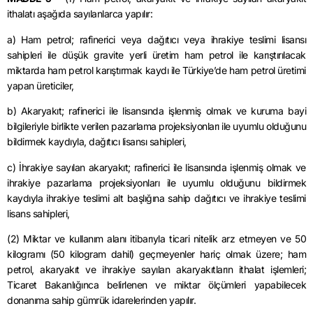
ithalatı aşağıda sayılanlarca yapılır:
a) Ham petrol; rafinerici veya dağıtıcı veya ihrakiye teslimi lisansı
sahipleri ile düşük gravite yerli üretim ham petrol ile karıştırılacak
miktarda ham petrol karıştırmak kaydı ile Türkiye’de ham petrol üretimi
yapan üreticiler,
b) Akaryakıt; rafinerici ile lisansında işlenmiş olmak ve kuruma bayi
bilgileriyle birlikte verilen pazarlama projeksiyonları ile uyumlu olduğunu
bildirmek kaydıyla, dağıtıcı lisansı sahipleri,
c) İhrakiye sayılan akaryakıt; rafinerici ile lisansında işlenmiş olmak ve
ihrakiye pazarlama projeksiyonları ile uyumlu olduğunu bildirmek
kaydıyla ihrakiye teslimi alt başlığına sahip dağıtıcı ve ihrakiye teslimi
lisans sahipleri,
(2) Miktar ve kullanım alanı itibarıyla ticari nitelik arz etmeyen ve 50
kilogramı (50 kilogram dahil) geçmeyenler hariç olmak üzere; ham
petrol, akaryakıt ve ihrakiye sayılan akaryakıtların ithalat işlemleri;
Ticaret Bakanlığınca belirlenen ve miktar ölçümleri yapabilecek
donanıma sahip gümrük idarelerinden yapılır.