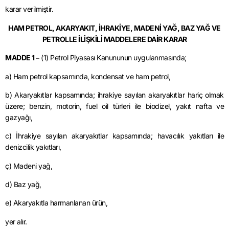
karar verilmiştir.
HAM PETROL, AKARYAKIT, İHRAKİYE, MADENİ YAĞ, BAZ YAĞ VE
PETROLLE İLİŞKİLİ MADDELERE DAİR KARAR
MADDE 1 –
(1) Petrol Piyasası Kanununun uygulanmasında;
a) Ham petrol kapsamında, kondensat ve ham petrol,
b) Akaryakıtlar kapsamında; ihrakiye sayılan akaryakıtlar hariç olmak
üzere; benzin, motorin, fuel oil türleri ile biodizel, yakıt nafta ve
gazyağı,
c) İhrakiye sayılan akaryakıtlar kapsamında; havacılık yakıtları ile
denizcilik yakıtları,
ç) Madeni yağ,
d) Baz yağ,
e) Akaryakıtla harmanlanan ürün,
yer alır.