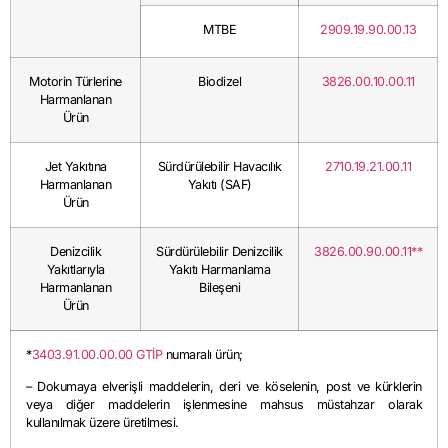
MTBE
2909.19.90.00.13
Motorin Türlerine
Biodizel
3826.00.10.00.11
Harmanlanan
Ürün
Jet Yakıtına
Sürdürülebilir Havacılık
2710.19.21.00.11
Harmanlanan
Yakıtı (SAF)
Ürün
Denizcilik
Sürdürülebilir Denizcilik
3826.00.90.00.11**
Yakıtlarıyla
Yakıtı Harmanlama
Harmanlanan
Bileşeni
Ürün
*
3403.91.00.00.00 GTİP
numaralı ürün;
– Dokumaya elverişli maddelerin, deri ve köselenin, post ve kürklerin
veya diğer maddelerin işlenmesine mahsus müstahzar olarak
kullanılmak üzere üretilmesi.