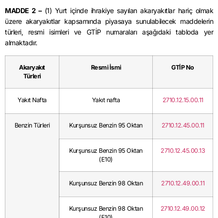
MADDE 2 –
(1) Yurt içinde ihrakiye sayılan akaryakıtlar hariç olmak
üzere akaryakıtlar kapsamında piyasaya sunulabilecek maddelerin
türleri, resmi isimleri ve GTİP numaraları aşağıdaki tabloda yer
almaktadır.
Akaryakıt
Resmi İsmi
GTİP No
Türleri
Yakıt Nafta
Yakıt nafta
2710.12.15.00.11
Benzin Türleri
Kurşunsuz Benzin 95 Oktan
2710.12.45.00.11
Kurşunsuz Benzin 95 Oktan
2710.12.45.00.13
(E10)
Kurşunsuz Benzin 98 Oktan
2710.12.49.00.11
Kurşunsuz Benzin 98 Oktan
2710.12.49.00.12
(E10)