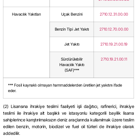
Havacılık Yakıtları
Uçak Benzini
2710.12.31.00.00
Benzin Tipi Jet Yakıtı
2710.12.70.00.00
Jet Yakıtı
2710.19.21.00.19
Sürdürülebilir
2710.19.21.00.11
Havacılık Yakıtı
(SAF)***
*** Fosil kaynaklı olmayan hammaddelerden üretilen jet yakıtını ifade
eder.
(2) Lisansına ihrakiye teslimi faaliyeti işli dağıtıcı, rafinerici, ihrakiye
teslimi ile ihrakiye alt başlıklı ve istasyonlu kategorili bayilik lisansı
sahiplerince karıştırılmaksızın deniz araçlarında kullanılmak üzere teslim
edilen benzin, motorin, biodizel ve fuel oil türleri de ihrakiye olarak
addedilir.