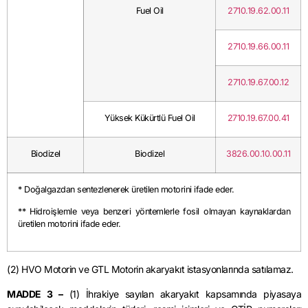
Fuel Oil
2710.19.62.00.11
2710.19.66.00.11
2710.19.67.00.12
Yüksek Kükürtlü Fuel Oil
2710.19.67.00.41
Biodizel
Biodizel
3826.00.10.00.11
* Doğalgazdan sentezlenerek üretilen motorini ifade eder.
** Hidroişlemle veya benzeri yöntemlerle fosil olmayan kaynaklardan
üretilen motorini ifade eder.
(2) HVO Motorin ve GTL Motorin akaryakıt istasyonlarında satılamaz.
MADDE 3 –
(1) İhrakiye sayılan akaryakıt kapsamında piyasaya