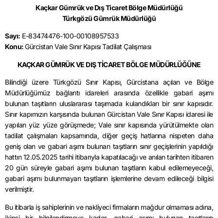
Kaçkar Gümrük ve Dış Ticaret Bölge Müdürlüğü
Türkgözü Gümrük Müdürlüğü
Sayı:
E-83474476-100-00108957533
Konu:
Gürcistan Vale Sınır Kapısı Tadilat Çalışması
KAÇKAR GÜMRÜK VE DIŞ TİCARET BÖLGE MÜDÜRLÜĞÜNE
Bilindiği üzere Türkgözü Sınır Kapısı, Gürcistana açılan ve Bölge
Müdürlüğümüz bağlantı idareleri arasında özellikle gabari aşımı
bulunan taşıtların uluslararası taşımada kulandıkları bir sınır kapısıdır.
Sınır kapımızın karşısında bulunan Gürcistan Vale Sınır Kapısı idaresi ile
yapılan yüz yüze görüşmede; Vale sınır kapısında yürütülmekte olan
tadilat çalışmaları kapsamında, diğer geçiş hatlarına nispeten daha
geniş olan ve gabari aşımı bulunan taşıtların sınır geçişlerinin yapıldığı
hattın 12.05.2025 tarihi itibarıyla kapatılacağı ve anılan tarihten itibaren
20 gün süreyle gabari aşımı bulunan taşıtların kabul edilemeyeceği,
gabari aşımı bulunmayan taşıtların işlemlerine devam edileceği bilgisi
verilmiştir.
Bu itibarla iş sahiplerinin ve nakliyeci firmaların mağdur olmaması adına,
ikinci bir bilgilendirmeye kadar, gabari aşımı bulunan taşıtların