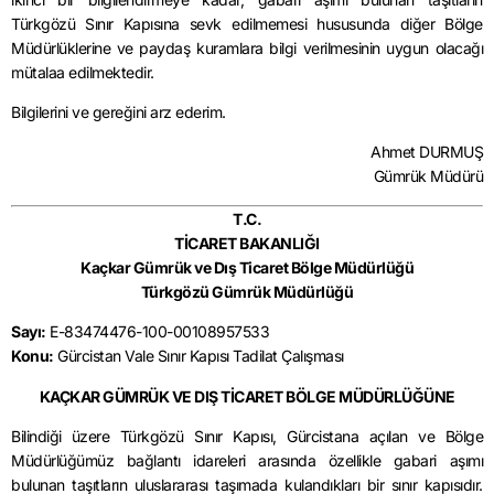
Türkgözü Sınır Kapısına sevk edilmemesi hususunda diğer Bölge
Müdürlüklerine ve paydaş kuramlara bilgi verilmesinin uygun olacağı
mütalaa edilmektedir.
Bilgilerini ve gereğini arz ederim.
Ahmet DURMUŞ
Gümrük Müdürü
T.C.
TİCARET BAKANLIĞI
Kaçkar Gümrük ve Dış Ticaret Bölge Müdürlüğü
Türkgözü Gümrük Müdürlüğü
Sayı:
E-83474476-100-00108957533
Konu:
Gürcistan Vale Sınır Kapısı Tadilat Çalışması
KAÇKAR GÜMRÜK VE DIŞ TİCARET BÖLGE MÜDÜRLÜĞÜNE
Bilindiği üzere Türkgözü Sınır Kapısı, Gürcistana açılan ve Bölge
Müdürlüğümüz bağlantı idareleri arasında özellikle gabari aşımı
bulunan taşıtların uluslararası taşımada kulandıkları bir sınır kapısıdır.