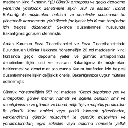
maddenin ikinci fıkrasının
“(2) Gümrük antreposu ve geçici depolama
yerlerinde yapılacak denetimlere ilişkin usul ve esaslar Ticaret
Bakanlığı ile müştereken belirlenir ve denetimler sonucunda bu
yönetmelik kapsamında yürütülecek faaliyetler için Kurum tarafından
izin belgesi düzenlenir.”
Şeklinde düzenlenmesi hususunda
Bakanlığımız görüşleri istenilmiştir.
Anılan Kurumun Ecza Ticarethaneleri ve Ecza Ticarethanelerinde
Bulundurulan Ürünler Hakkında Yönetmeliğin 20 nci maddesinin ikinci
fıkrasında geçici depolama yerleri ve gümrük antrepolarında
denetimlere ilişkin usul ve esasların Bakanlığımız ile müştereken
belirlenmesi ve denetimler sonucunda Kurum tarafından izin belgesi
düzenlenmesine ilişkin değişiklik önerisi, Bakanlığımızca uygun mütalaa
edilmemiştir.
Gümrük Yönetmeliğinin 557 nci maddesi
“Geçici depolama yeri ve
antrepolara, görevli memur, hizmetli ve işçilerle, bunların amir ve
denetçilerinden ve gümrük ve ticaret müfettişi ve müfettiş yardımcıları
ile gümrük idare amirleri veya yetkili kılınacak görevlilerden,
yetkilendirilmiş gümrük müşavirleri ile gümrük müşavirleri ve
yardımcılarından, eşya sahipleri veya adlarına harekete yetkili