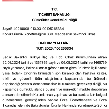
T.C.
TİCARET BAKANLIĞI
Gümrükler Genel Müdürlüğü
Sayı:
E-40216608-010.03-00105265334
Konu:
Gümrük Yönetmeliğinin 330. Maddesinin Sekizinci Fıkrası
DAĞITIM YERLERİNE
17.01.2025 / 105265334
Sağlık Bakanlığı Türkiye İlaç ve Tıbbi Cihaz Kurumu’ndan alınan
22.01.2024 tarihli ve 1357865 sayılı ve 06.05.2024 tarihli ve 1465759
sayılı yazılarda, Bakanlıklarının görev alanına giren ürünlerle ilgili olarak
yasal tedarik zincirinin kırılmadan son kullanıcı olan hastaya kaliteli,
etkili ve güvenilir ürün ulaştırılması kapsamında bu ürünlerin
depolandığı yerlerin denetlenmesinin Kurumlarıca gerçekleştirildiği, bu
kapsamda gümrüklü alanda bulunan ve ürün-etkin madde depolanan
alanların denetiminin Kurumlarınca yapılması ve bu alanlara izin belgesi
düzenlenmesi gerektiğinden bahisle Ecza Ticarethaneleri ve Ecza
Ticarethanelerinde Bulundurulan Ürünler Hakkında Yönetmelikte 20 nci