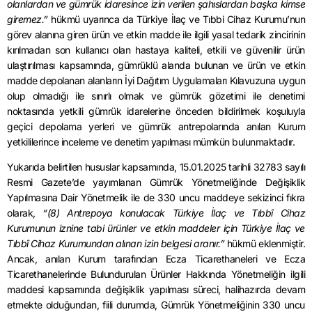
olanlardan ve gümrük idaresince izin verilen şahıslardan başka kimse
giremez.”
hükmü uyarınca da Türkiye İlaç ve Tıbbi Cihaz Kurumu’nun
görev alanına giren ürün ve etkin madde ile ilgili yasal tedarik zincirinin
kırılmadan son kullanıcı olan hastaya kaliteli, etkili ve güvenilir ürün
ulaştırılması kapsamında, gümrüklü alanda bulunan ve ürün ve etkin
madde depolanan alanların İyi Dağıtım Uygulamaları Kılavuzuna uygun
olup olmadığı ile sınırlı olmak ve gümrük gözetimi ile denetimi
noktasında yetkili gümrük idarelerine önceden bildirilmek koşuluyla
geçici depolama yerleri ve gümrük antrepolarında anılan Kurum
yetkililerince inceleme ve denetim yapılması mümkün bulunmaktadır.
Yukarıda belirtilen hususlar kapsamında, 15.01.2025 tarihli 32783 sayılı
Resmi Gazete’de yayımlanan Gümrük Yönetmeliğinde Değişiklik
Yapılmasına Dair Yönetmelik ile de 330 uncu maddeye sekizinci fıkra
olarak,
“(8) Antrepoya konulacak Türkiye İlaç ve Tıbbî Cihaz
Kurumunun iznine tabi ürünler ve etkin maddeler için Türkiye İlaç ve
Tıbbî Cihaz Kurumundan alınan izin belgesi aranır.”
hükmü eklenmiştir.
Ancak, anılan Kurum tarafından Ecza Ticarethaneleri ve Ecza
Ticarethanelerinde Bulundurulan Ürünler Hakkında Yönetmeliğin ilgili
maddesi kapsamında değişiklik yapılması süreci, halihazırda devam
etmekte olduğundan, fiili durumda, Gümrük Yönetmeliğinin 330 uncu